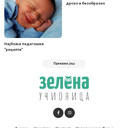
дрско и безобразно
Нajбољи педагошки
"рецепти"
Прикажи још