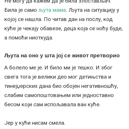
Не могу да кажем да је била злостављач.
Била је само
љута мама
. Љута на ситуацију у
којој се нашла. По читав дан на послу, код
куће је чекају обавезе, деца која се ноћу буде,
а помоћи ниоткуда.
Љута на оно у шта јој се живот претворио
А болело ме је. И било ми је тешко. И због
свега тога је велики део мог детињства и
тинејџерских дана био обојен негативношћу,
слабим самопоштовањем или једноставно
бесом који сам испољавала ван куће.
Јер у кући нисам смела.