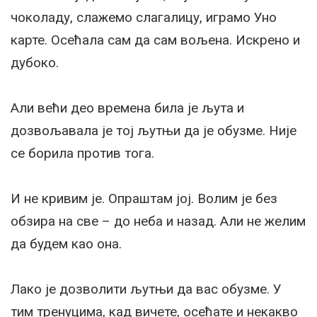
чоколаду, слажемо слагалицу, играмо Уно
карте. Осећала сам да сам вољена. Искрено и
дубоко.
Али већи део времена била је љута и
дозвољавала је тој љутњи да је обузме. Није
се борила против тога.
И не кривим је. Опраштам јој. Волим је без
обзира на све – до неба и назад. Али не желим
да будем као она.
Лако је дозволити љутњи да вас обузме. У
тим тренуцима, кад вичете, осећате и некакво