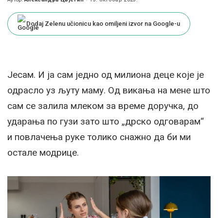
Posted
by
Dodaj Zelenu učionicu kao omiljeni izvor na Google-u
Јесам. И ја сам једно од милиона деце које је
одрасло уз љуту маму. Од викања на мене што
сам се залила млеком за време доручка, до
ударања по гузи зато што „дрско одговарам“
и повлачења руке толико снажно да би ми
остале модрице.