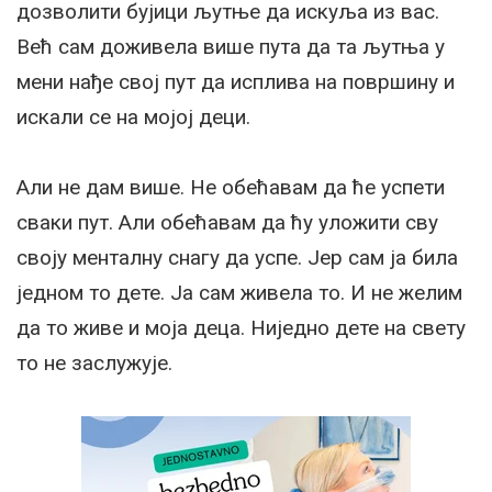
дозволити бујици љутње да искуља из вас.
Већ сам доживела више пута да та љутња у
мени нађе свој пут да исплива на површину и
искали се на мојој деци.
Али не дам више. Не обећавам да ће успети
сваки пут. Али обећавам да ћу уложити сву
своју менталну снагу да успе. Јер сам ја била
једном то дете. Ја сам живела то. И не желим
да то живе и моја деца. Ниједно дете на свету
то не заслужује.