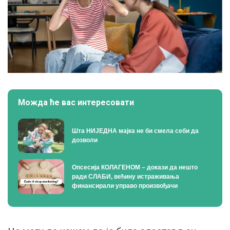
Можда ће вас интересовати
Шта НИЈЕДНА мајка не би смела себи да
дозволи
Опсесија КОЛАГЕНОМ – докази да нешто
ради СЛАБИ, већину истраживања
финансирали управо произвођачи