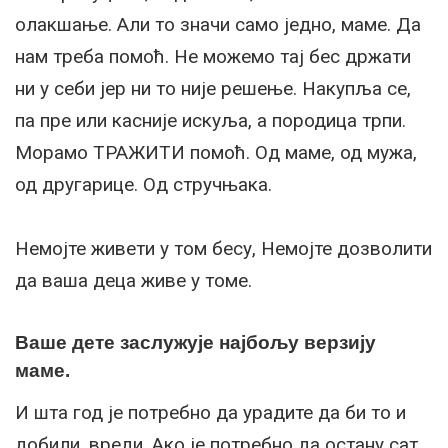
олакшање. Али то значи само једно, маме. Да
нам треба помоћ. Не можемо тај бес држати
ни у себи јер ни то није решење. Накупља се,
па пре или касније искуља, а породица трпи.
Морамо ТРАЖИТИ помоћ. Од маме, од мужа,
од другарице. Од стручњака.
Немојте живети у том бесу, Немојте дозволити
да ваша деца живе у томе.
Ваше дете заслужује најбољу верзију
маме.
И шта год је потребно да урадите да би то и
добили, вреди. Ако је потребно да остану сат