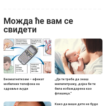
Можда ће вам се
свидети
Биомагнетизам – ефекат
„Да ти треба да знаш
мобилних телефона на
милилитражу, дојка би ти
здравље људи
била избаждарена као
флашица.“
Kaко да ваше дете не буде