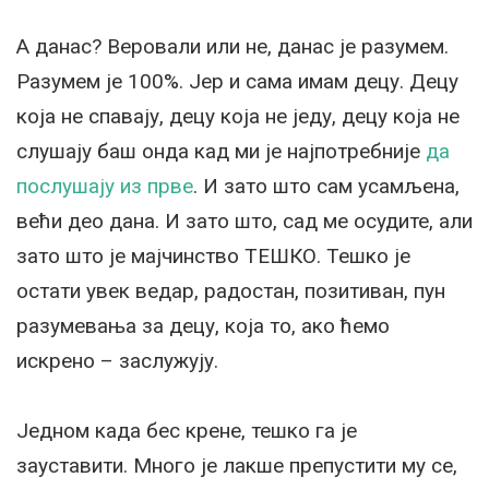
А данас? Веровали или не, данас је разумем.
Разумем је 100%. Јер и сама имам децу. Децу
која не спавају, децу која не једу, децу која не
слушају баш онда кад ми је најпотребније
да
послушају из прве
. И зато што сам усамљена,
већи део дана. И зато што, сад ме осудите, али
зато што је мајчинство ТЕШКО. Тешко је
остати увек ведар, радостан, позитиван, пун
разумевања за децу, која то, ако ћемо
искрено – заслужују.
Једном када бес крене, тешко га је
зауставити. Много је лакше препустити му се,