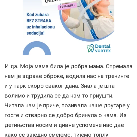
И да. Моја мама била је добра мама. Спремала
нам је здраве оброке, водила нас на тренинге
и у парк скоро сваког дана. Знала је шта
волимо и трудила се да нам то приушти.
Читала нам је приче, позивала наше другаре у
госте и стварно се добро бринула о нама. Из
детињства носим и дивне успомене нас две
како се заједно смејемо, пијемо топлу