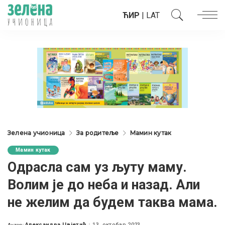
ЋИР
|
LAT
Зелена учионица
За родитеље
Мамин кутак
Мамин кутак
Одрасла сам уз љуту маму.
Волим је до неба и назад. Али
не желим да будем таква мама.
Александра Цвјетић
13. октобар 2023.
Аутор: