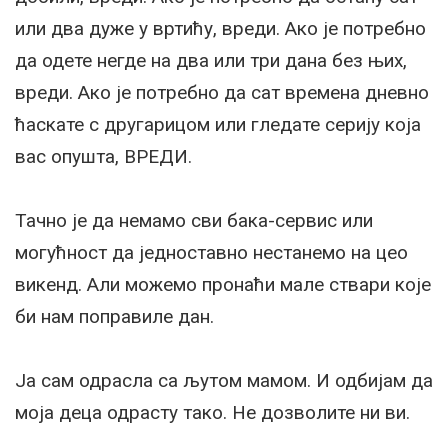
или два дуже у вртићу, вреди. Ако је потребно
да одете негде на два или три дана без њих,
вреди. Ако је потребно да сат времена дневно
ћаскате с другарицом или гледате серију која
вас опушта, ВРЕДИ.
Тачно је да немамо сви бака-сервис или
могућност да једноставно нестанемо на цео
викенд. Али можемо пронаћи мале ствари које
би нам поправиле дан.
Ја сам одрасла са љутом мамом. И одбијам да
моја деца одрасту тако. Не дозволите ни ви.