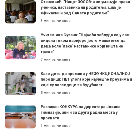
Станковић: ”Нацрт ЗОСОВ-а не умањује права
ученика, наставника ни родитеља, циљ је
ефикаснији рад Савета родитеља”
3 мин за читање
Учитељица Сузана: ”Највећа заблуда коју сам
видела током каријере јесте мишљење да
деца воле ’лаке’ наставнике који ништа не
траже”
7 мин за читање
Како дете да преживи у НЕФУНКЦИОНАЛНОЈ
породици: ПЕТ улога које најчешће преузима и
које су последице за будућност
5 мин за читање
Расписан КОНКУРС за директора Јовине
гимназије, али и за друга радна места у
просвети
1 мин за читање