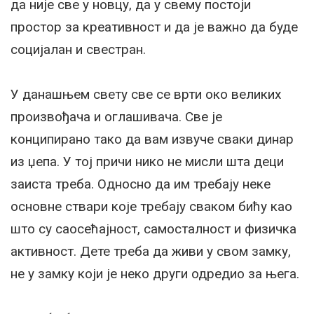
да није све у новцу, да у свему постоји
простор за креативност и да је важно да буде
социјалан и свестран.
У данашњем свету све се врти око великих
произвођача и оглашивача. Све је
конципирано тако да вам извуче сваки динар
из џепа. У тој причи нико не мисли шта деци
заиста треба. Односно да им требају неке
основне ствари које требају сваком бићу као
што су саосећајност, самосталност и физичка
активност. Дете треба да живи у свом замку,
не у замку који је неко други одредио за њега.