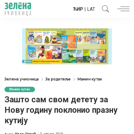
ЋИР
|
LAT
Зелена учионица
За родитеље
Мамин кутак
Мамин кутак
Зашто сам свом детету за
Нову годину поклонио празну
кутију
Нада Шакић
3. август 2019.
Аутор: