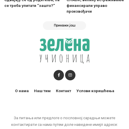
се треба упитати “зашто?”
финансирали управо
произвођачи
Прикажи још
О нама
Наш тим
Контакт
Услови коришћења
За питања или предлоге о пословној сарадњи можете
контактирати са нама путем доле наведене имејл адресе: