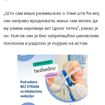
„Што сам више размишљао о томе шта ће мој
син заправо вредновати, мање сам желео да
му узмем најновији хит Црног петка“, рекао је
он. Његов син је био запрепашћен џиновским
поклоном и радосно је појурио ка истом.