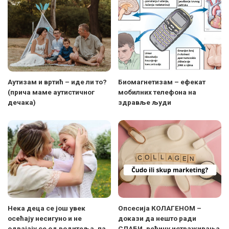
Аутизам и вртић – иде ли то?
Биомагнетизам – ефекат
(прича маме аутистичног
мобилних телефона на
дечака)
здравље људи
Нека деца се још увек
Опсесија КОЛАГЕНОМ –
осећају несигуно и не
докази да нешто ради
одвајају се од родитеља, па
СЛАБИ, већину истраживања