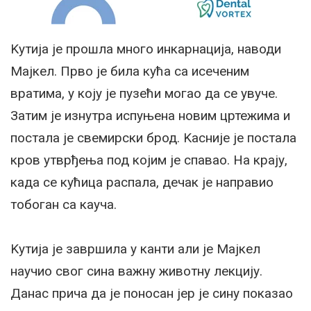
Kутија је прошла много инкарнација, наводи
Мајкел. Прво је била кућа са исеченим
вратима, у коју је пузећи могао да се увуче.
Затим је изнутра испуњена новим цртежима и
постала је свемирски брод. Kасније је постала
кров утврђења под којим је спавао. На крају,
када се кућица распала, дечак је направио
тобоган са кауча.
Kутија је завршила у канти али је Мајкел
научио свог сина важну животну лекцију.
Данас прича да је поносан јер је сину показао