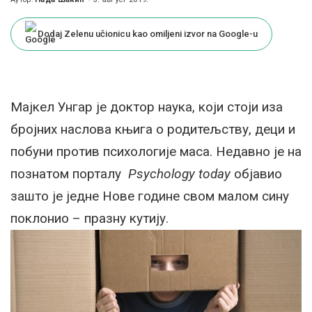
Posted
by
Dodaj Zelenu učionicu kao omiljeni izvor na Google-u
Мајкел Унгар је доктор наука, који стоји иза
бројних наслова књига о родитељству, деци и
побуни против психологије маса. Недавно је на
познатом порталу
Psychology today
објавио
зашто је једне Нове године свом малом сину
поклонио – празну кутију.