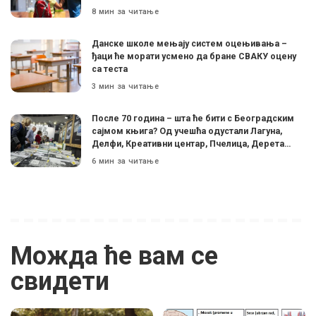
8 мин за читање
Данске школе мењају систем оцењивања –
ђаци ће морати усмено да бране СВАКУ оцену
са теста
3 мин за читање
После 70 година – шта ће бити с Београдским
сајмом књига? Од учешћа одустали Лагуна,
Делфи, Креативни центар, Пчелица, Дерета…
6 мин за читање
Можда ће вам се
свидети