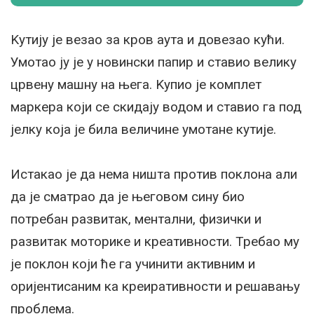
Kутију је везао за кров аута и довезао кући.
Умотао ју је у новински папир и ставио велику
црвену машну на њега. Kупио је комплет
маркера који се скидају водом и ставио га под
јелку која је била величине умотане кутије.
Истакао је да нема ништа против поклона али
да је сматрао да је његовом сину био
потребан развитак, ментални, физички и
развитак моторике и креативности. Требао му
је поклон који ће га учинити активним и
оријентисаним ка креиративности и решавању
проблема.