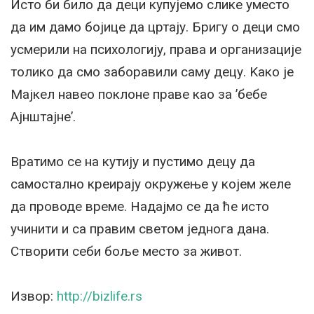
Исто би било да деци купујемо слике уместо
да им дамо бојице да цртају. Бригу о деци смо
усмерили на психологију, права и организације
толико да смо заборавили саму децу. Kако је
Мајкел навео поклоне праве као за ’бебе
Ајнштајне’.
Вратимо се на кутију и пустимо децу да
самостално креирају окружење у којем желе
да проводе време. Надајмо се да ће исто
учинити и са правим светом једнога дана.
Створити себи боље место за живот.
Извор:
http://bizlife.rs