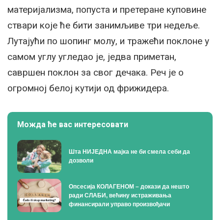
материјализма, попуста и претеране куповине
ствари које ће бити занимљиве три недеље.
Лутајући по шопинг молу, и тражећи поклоне у
самом углу угледао је, једва приметан,
савршен поклон за свог дечака. Реч је о
огромној белој кутији од фрижидера.
Можда ће вас интересовати
Шта НИЈЕДНА мајка не би смела себи да
дозволи
Опсесија КОЛАГЕНОМ – докази да нешто
ради СЛАБИ, већину истраживања
финансирали управо произвођачи