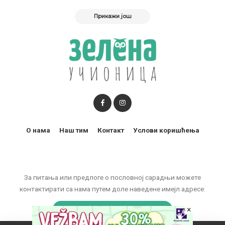
Прикажи још
О нама
Наш тим
Контакт
Услови коришћења
За питања или предлоге о пословној сарадњи можете
контактирати са нама путем доле наведене имејл адресе:
marketing@zelenaucionica.com
×