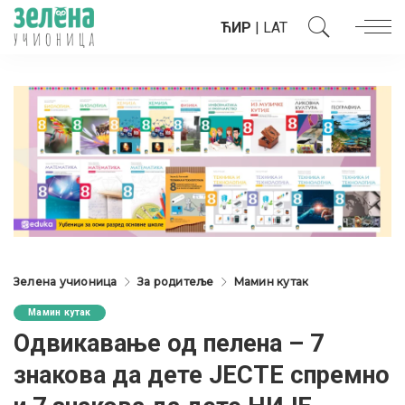
ЋИР
|
LAT
Зелена учионица
За родитеље
Мамин кутак
Мамин кутак
Одвикавање од пелена – 7
знакова да дете ЈЕСТЕ спремно