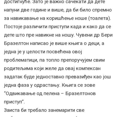
достигнуће. Зато је важно сачекати да дете
напуни две године и више, да би било спремно
за навикавање на коришћење ноше (тоалета).
Постоје различити приступи када и како да се
дете што пре навикне на ношу. Чувени др Бери
Бразелтон написао је више књига о деци, а
једна је у целости посвећена овој
проблематици, па топло препоручујем свим
родитељима који желе да овај компексан
задатак буде једноставно превазиђен као још
једна фаза у одрастању. Књига се зове
“Одвикавање од пелена – Бразелтонов
приступ”.
Заиста би требало занемарити све