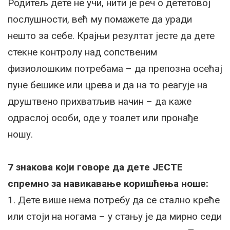
Родитељ дете не учи, нити је реч о дететовој
послушности, већ му помажете да уради
нешто за себе. Крајњи резултат јесте да дете
стекне контролу над сопственим
физиолошким потребама – да препозна осећај
пуне бешике или црева и да на то реагује на
друштвено прихватљив начин – да каже
одраслој особи, оде у тоалет или пронађе
ношу.
7 знакова који говоре да дете ЈЕСТЕ
спремно за навикавање коришћења ноше:
1. Дете више нема потребу да се стално креће
или стоји на ногама – у стању је да мирно седи