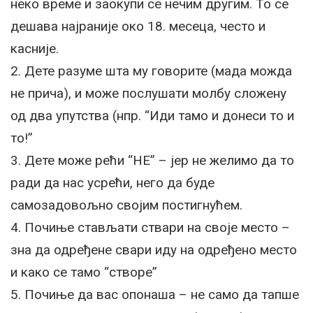
неко време и заокупи се нечим другим. То се
дешава најраније око 18. месеца, често и
касније.
2. Дете разуме шта му говорите (мада можда
не прича), и може послушати молбу сложену
од два упутства (нпр. “Иди тамо и донеси то и
то!”
3. Дете може рећи “НЕ” – јер не желимо да то
ради да нас усрећи, него да буде
самозадовољно својим постигнућем.
4. Почиње стављати ствари на своје место –
зна да одређене свари иду на одређено место
и како се тамо “створе”
5. Почиње да вас опонаша – не само да тапше