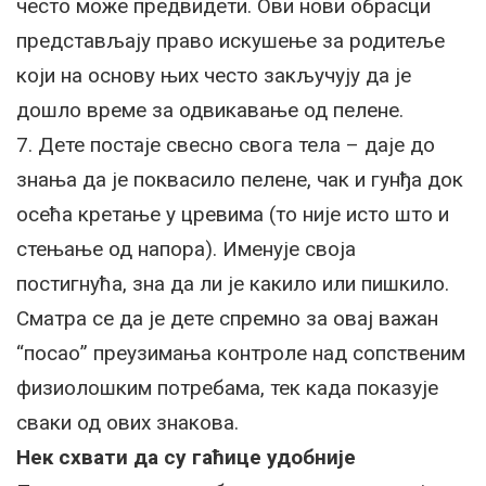
често може предвидети. Ови нови обрасци
представљају право искушење за родитеље
који на основу њих често закључују да је
дошло време за одвикавање од пелене.
7. Дете постаје свесно свога тела – даје до
знања да је поквасило пелене, чак и гунђа док
осећа кретање у цревима (то није исто што и
стењање од напора). Именује своја
постигнућа, зна да ли је какило или пишкило.
Сматра се да је дете спремно за овај важан
“посао” преузимања контроле над сопственим
физиолошким потребама, тек када показује
сваки од ових знакова.
Нек схвати да су гаћице удобније