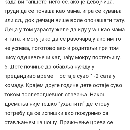
када ви тапшете, него се, ако је девојчица,
труди да се понаша као мама, игра се кувања
или сл., док дечаци више воле опонашати тату.
Деца у том узрасту желе да иду у wц као мама
и тата, и могу јако да се разочарају ако им то
не успева, поготово ако и родитељи при том
нису одушевљени кад нађу мокру постељину.
6. Дете почиње да обавља нужду у
предвидиво време – остаје суво 1-2 сата у
комаду. Kрајем друге године дете остаје суво
током послеподневног спавања. Након
дремања није тешко “ухватити” дететову
потребу да се испишки ако пожуримо са
стављањем на ношу. Пражњење црева се