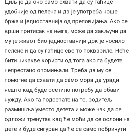
Циљ је да оно само схвати да су гаћице
удобније од пелена и да је употреба ноше
бржа и једноставнија од преповијања. Ако се
врши притисак на њега, може да закључи да
му је живот био једноставнији док је носило
пелене и да су гаћице све то поквариле. Неће
бити никакве користи од тога ако га будете
непрестано опомињали. Треба да му се
помогне да схвати да сáмо мора да уради
нешто кад буде осетило потребу да обави
нужду. Ако га подсећате на то, родитељ
размишља уместо детета и може чак да се
одложи тренутак кад ће моћи да се ослони на
дете и буде сигуран да ће се само побринути