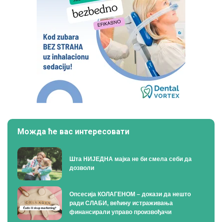
Можда ће вас интересовати
Шта НИЈЕДНА мајка не би смела себи да
дозволи
Опсесија КОЛАГЕНОМ – докази да нешто
ради СЛАБИ, већину истраживања
финансирали управо произвођачи