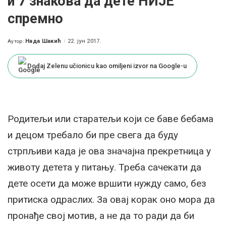
и 7 знакова да дете НИЈЕ
спремно
Нада Шакић
22. јун 2017.
Аутор:
Posted
by
Dodaj Zelenu učionicu kao omiljeni izvor na Google-u
Родитељи или старатељи који се баве бебама
и децом требало би пре свега да буду
стрпљиви када је ова значајна прекретница у
животу детета у питању. Треба сачекати да
дете осети да може вршити нужду само, без
притиска одраслих. За овај корак оно мора да
пронађе свој мотив, а не да то ради да би