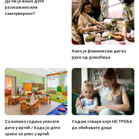
Да ли је ваше дете
размажено или
самоуверено?
Како је феминизам дигао
руке од домаћица
Са колико година уписати
Седам ствари које НЕ ТРЕБА
дете у вртић / Када је дете
да обећавате деци
зрело за упис у вртић