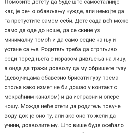
Помозите детету да буде што самосталније
кад је реч о обављању нужде, али немојте да
га препустите самом себи. Дете сада већ може
само да оде до ноше, да се скине уз
минималну помоћ и да само седне на њу и
устане са ње. Родитељ треба да стрпљиво
седи поред њега с изразом дивљења на лицу,
а онда да тражи дозволу да му обришете гузу
(девојчицама обавезно брисати гузу према
споља како измет не би дошао у контакт с
мокраћним каналом) и да испразни и опере
ношу. Можда неће хтети да родитељ повуче
воду док је оно ту, али ако оно то жели да
учини, дозволите му. Што више буде осећало