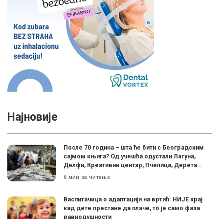
Најновије
После 70 година – шта ће бити с Београдским
сајмом књига? Од учешћа одустали Лагуна,
Делфи, Креативни центар, Пчелица, Дерета…
6 мин за читање
Васпитачица о адаптацији на вртић: НИЈЕ крај
кад дете престане да плаче, то је само фаза
равнодушности