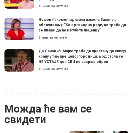
10 мин за читање
Нешовић коментарисала измене Закона о
образовању: ”Ко одговорно ради, не треба да
се плаши да ће изгубити лиценцу”
3 мин за читање
Др Пановић: Мајке треба да престану да сипају
храну у тањире целој породици, а од стола се
НЕ УСТАЈЕ док СВИ не заврше оброк
10 мин за читање
Можда ће вам се
свидети