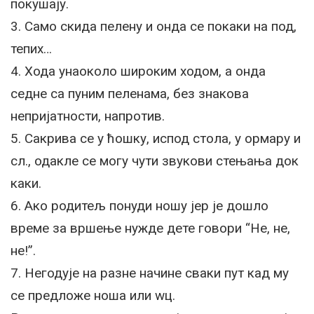
покушају.
3. Само скида пелену и онда се покаки на под,
тепих…
4. Хода унаоколо широким ходом, а онда
седне са пуним пеленама, без знакова
непријатности, напротив.
5. Сакрива се у ћошку, испод стола, у ормару и
сл., одакле се могу чути звукови стењања док
каки.
6. Ако родитељ понуди ношу јер је дошло
време за вршење нужде дете говори “Не, не,
не!”.
7. Негодује на разне начине сваки пут кад му
се предложе ноша или wц.