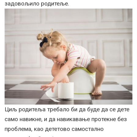
задовољило родитеље.
Циљ родитеља требало би да буде да се дете
само навикне, и да навикавање протекне без
проблема, као дететово самостално