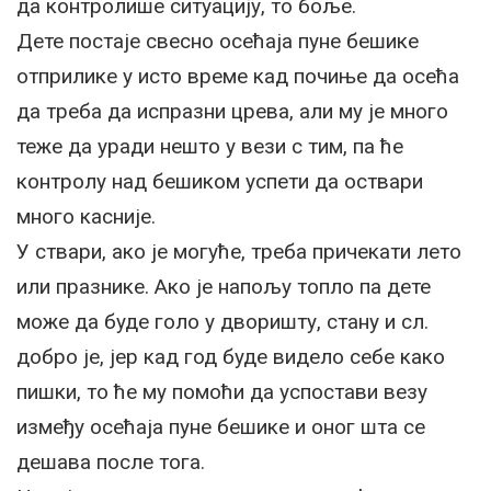
да контролише ситуацију, то боље.
Дете постаје свесно осећаја пуне бешике
отприлике у исто време кад почиње да осећа
да треба да испразни црева, али му је много
теже да уради нешто у вези с тим, па ће
контролу над бешиком успети да оствари
много касније.
У ствари, ако је могуће, треба причекати лето
или празнике. Ако је напољу топло па дете
може да буде голо у дворишту, стану и сл.
добро је, јер кад год буде видело себе како
пишки, то ће му помоћи да успостави везу
између осећаја пуне бешике и оног шта се
дешава после тога.