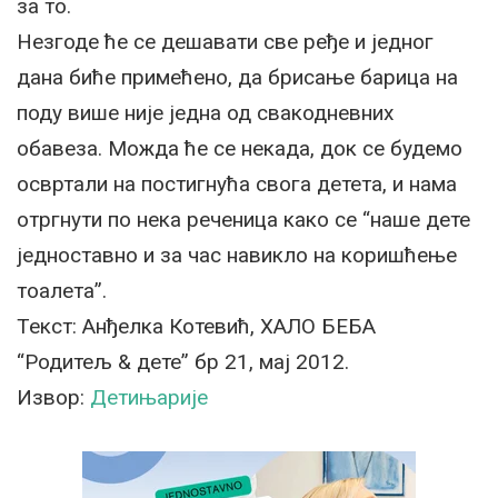
за то.
Незгоде ће се дешавати све ређе и једног
дана биће примећено, да брисање барица на
поду више није једна од свакодневних
обавеза. Можда ће се некада, док се будемо
освртали на постигнућа свога детета, и нама
отргнути по нека реченица како се “наше дете
једноставно и за час навикло на коришћење
тоалета”.
Текст: Анђелка Котевић, ХАЛО БЕБА
“Родитељ & дете” бр 21, мај 2012.
Извор:
Детињарије