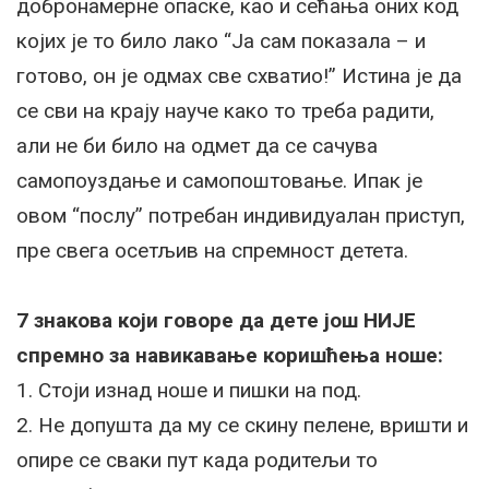
добронамерне опаске, као и сећања оних код
којих је то било лако “Ја сам показала – и
готово, он је одмах све схватио!” Истина је да
се сви на крају науче како то треба радити,
али не би било на одмет да се сачува
самопоуздање и самопоштовање. Ипак је
овом “послу” потребан индивидуалан приступ,
пре свега осетљив на спремност детета.
7 знакова који говоре да дете још НИЈЕ
спремно за навикавање коришћења ноше:
1. Стоји изнад ноше и пишки на под.
2. Не допушта да му се скину пелене, вришти и
опире се сваки пут када родитељи то