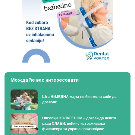
Можда ће вас интересовати
Шта НИЈЕДНА мајка не би смела себи да
дозволи
Опсесија КОЛАГЕНОМ – докази да нешто
ради СЛАБИ, већину истраживања
финансирали управо произвођачи