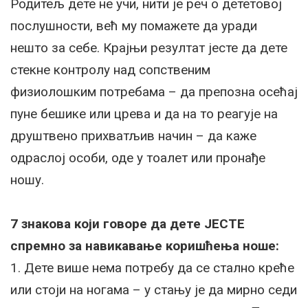
Родитељ дете не учи, нити је реч о дететовој
послушности, већ му помажете да уради
нешто за себе. Крајњи резултат јесте да дете
стекне контролу над сопственим
физиолошким потребама – да препозна осећај
пуне бешике или црева и да на то реагује на
друштвено прихватљив начин – да каже
одраслој особи, оде у тоалет или пронађе
ношу.
7 знакова који говоре да дете ЈЕСТЕ
спремно за навикавање коришћења ноше:
1. Дете више нема потребу да се стално креће
или стоји на ногама – у стању је да мирно седи