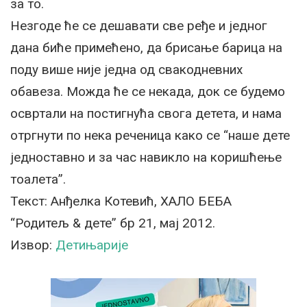
за то.
Незгоде ће се дешавати све ређе и једног
дана биће примећено, да брисање барица на
поду више није једна од свакодневних
обавеза. Можда ће се некада, док се будемо
освртали на постигнућа свога детета, и нама
отргнути по нека реченица како се “наше дете
једноставно и за час навикло на коришћење
тоалета”.
Текст: Анђелка Котевић, ХАЛО БЕБА
“Родитељ & дете” бр 21, мај 2012.
Извор:
Детињарије