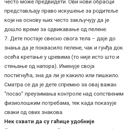
често може предвидети. Ови нови обрасци
представљају право искушење за родитеље
који на основу њих често закључују да је
дошло време за одвикавање од пелене.
7. Дете постаје свесно свога тела – даје до
знања да је поквасило пелене, чак и гунђа док
осећа кретање у цревима (то није исто што и
стењање од напора). Именује своја
постигнућа, зна да ли је какило или пишкило.
Сматра се да је дете спремно за овај важан
“посао” преузимања контроле над сопственим
физиолошким потребама, тек када показује
сваки од ових знакова.
Нек схвати да су гаћице удобније