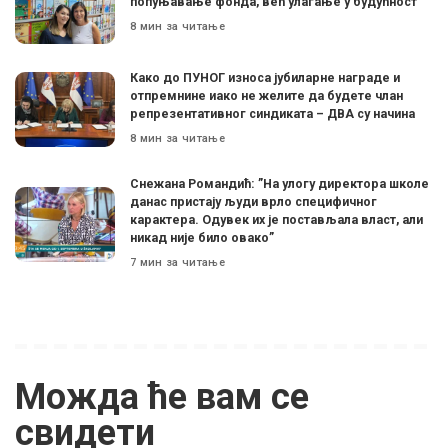
попуњавање фонда, већ улагање у будућност”
8 мин за читање
Како до ПУНОГ износа јубиларне награде и
отпремнине иако не желите да будете члан
репрезентативног синдиката – ДВА су начина
8 мин за читање
Снежана Романдић: ”На улогу директора школе
данас пристају људи врло специфичног
карактера. Одувек их је постављала власт, али
никад није било овако”
7 мин за читање
Можда ће вам се
свидети