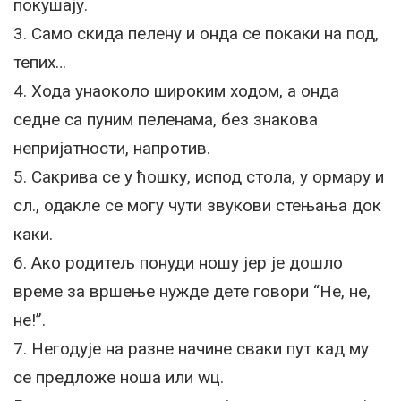
покушају.
3. Само скида пелену и онда се покаки на под,
тепих…
4. Хода унаоколо широким ходом, а онда
седне са пуним пеленама, без знакова
непријатности, напротив.
5. Сакрива се у ћошку, испод стола, у ормару и
сл., одакле се могу чути звукови стењања док
каки.
6. Ако родитељ понуди ношу јер је дошло
време за вршење нужде дете говори “Не, не,
не!”.
7. Негодује на разне начине сваки пут кад му
се предложе ноша или wц.