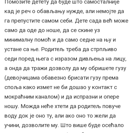
Помозите детету да буде што самосталније
кад је реч о обављању нужде, али немојте да
га препустите самом себи. Дете сада већ може
само да оде до ноше, да се скине уз
минималну помоћ и да само седне на њу и
устане са ње. Родитељ треба да стрпљиво
седи поред њега с изразом дивљења на лицу,
а онда да тражи дозволу да му обришете гузу
(девојчицама обавезно брисати гузу према
споља како измет не би дошао у контакт с
мокраћним каналом) и да испразни и опере
ношу. Можда неће хтети да родитељ повуче
воду док је оно ту, али ако оно то жели да
учини, дозволите му. Што више буде осећало