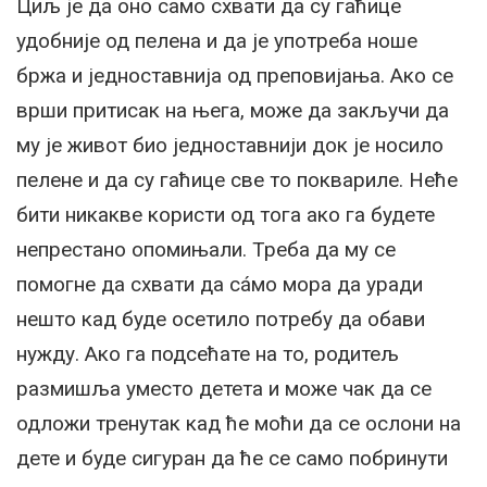
Циљ је да оно само схвати да су гаћице
удобније од пелена и да је употреба ноше
бржа и једноставнија од преповијања. Ако се
врши притисак на њега, може да закључи да
му је живот био једноставнији док је носило
пелене и да су гаћице све то поквариле. Неће
бити никакве користи од тога ако га будете
непрестано опомињали. Треба да му се
помогне да схвати да сáмо мора да уради
нешто кад буде осетило потребу да обави
нужду. Ако га подсећате на то, родитељ
размишља уместо детета и може чак да се
одложи тренутак кад ће моћи да се ослони на
дете и буде сигуран да ће се само побринути