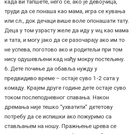
када ви тапшете, него се, ако је девојчица,
труди да се понаша као мама, игра се кувања
или сл., док дечаци више воле опонашати тату.
Деца у том узрасту желе да иду у wц као мама
и тата, и могу јако да се разочарају ако им то
не успева, поготово ако и родитељи при том
нису одушевљени кад нађу мокру постељину.
6. Дете почиње да обавља нужду у
предвидиво време – остаје суво 1-2 сата у
комаду. Kрајем друге године дете остаје суво
током послеподневног спавања. Након
дремања није тешко “ухватити” дететову
потребу да се испишки ако пожуримо са
стављањем на ношу. Пражњење црева се