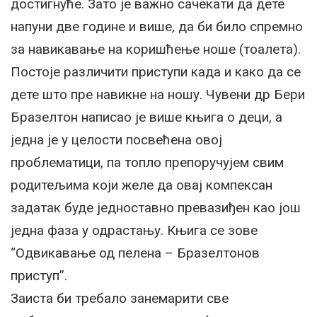
достигнуће. Зато је важно сачекати да дете
напуни две године и више, да би било спремно
за навикавање на коришћење ноше (тоалета).
Постоје различити приступи када и како да се
дете што пре навикне на ношу. Чувени др Бери
Бразелтон написао је више књига о деци, а
једна је у целости посвећена овој
проблематици, па топло препоручујем свим
родитељима који желе да овај компексан
задатак буде једноставно превазиђен као још
једна фаза у одрастању. Књига се зове
“Одвикавање од пелена – Бразелтонов
приступ”.
Заиста би требало занемарити све