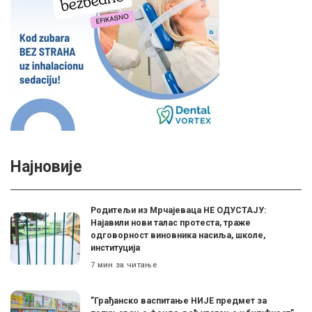
Најновије
Родитељи из Мрчајеваца НЕ ОДУСТАЈУ:
Најавили нови талас протеста, траже
одговорност виновника насиља, школе,
институција
7 мин за читање
”Грађанско васпитање НИЈЕ предмет за