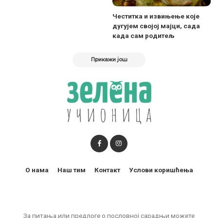
Честитка и извињење које
дугујем својој мајци, сада
када сам родитељ
Прикажи још
О нама
Наш тим
Контакт
Услови коришћења
За питања или предлоге о пословној сарадњи можете