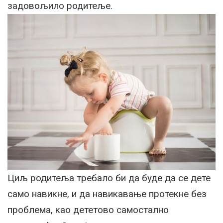
задовољило родитеље.
Циљ родитеља требало би да буде да се дете
само навикне, и да навикавање протекне без
проблема, као дететово самостално