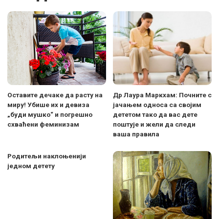
Оставите дечаке да расту на
Др Лаура Маркхам: Почните с
миру! Убише их и девиза
јачањем односа са својим
„буди мушко“ и погрешно
дететом тако да вас дете
схваћени феминизам
поштује и жели да следи
ваша правила
Родитељи наклоњенији
једном детету