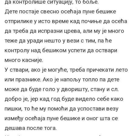
да контролише ситуацију, то боље.
Дете постаје свесно осећаја пуне бешике
отприлике у исто време кад почиње да осећа
да треба да испразни црева, али му је много
теже да уради нешто у вези с тим, па ће
контролу над бешиком успети да оствари
много касније.
У ствари, ако је могуће, треба причекати лето
или празнике. Ако је напољу топло па дете
може да буде голо у дворишту, стану и сл.
добро је, јер кад год буде видело себе како
пишки, то ће му помоћи да успостави везу
између осећаја пуне бешике и оног шта се
дешава после тога.