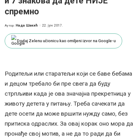
и 7 знакова да дете НИЈЕ
спремно
Нада Шакић
22. јун 2017.
Аутор:
Posted
by
Dodaj Zelenu učionicu kao omiljeni izvor na Google-u
Родитељи или старатељи који се баве бебама
и децом требало би пре свега да буду
стрпљиви када је ова значајна прекретница у
животу детета у питању. Треба сачекати да
дете осети да може вршити нужду само, без
притиска одраслих. За овај корак оно мора да
пронађе свој мотив, а не да то ради да би