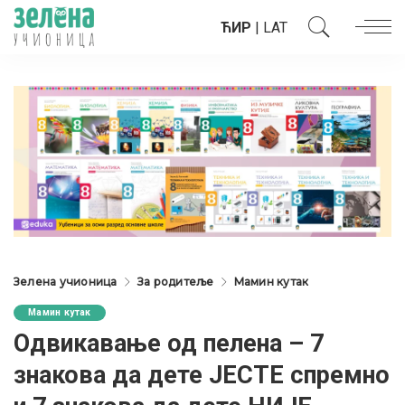
ЋИР
|
LAT
Зелена учионица
За родитеље
Мамин кутак
Мамин кутак
Одвикавање од пелена – 7
знакова да дете ЈЕСТЕ спремно