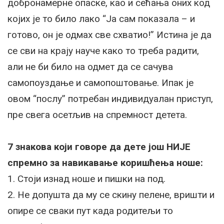
добронамерне опаске, као и сећања оних код
којих је то било лако “Ја сам показала – и
готово, он је одмах све схватио!” Истина је да
се сви на крају науче како то треба радити,
али не би било на одмет да се сачува
самопоуздање и самопоштовање. Ипак је
овом “послу” потребан индивидуалан приступ,
пре свега осетљив на спремност детета.
7 знакова који говоре да дете још НИЈЕ
спремно за навикавање коришћења ноше:
1. Стоји изнад ноше и пишки на под.
2. Не допушта да му се скину пелене, вришти и
опире се сваки пут када родитељи то