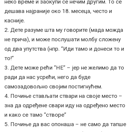
неко време и заокупи се нечим другим. То се
дешава најраније око 18. месеца, често и
касније.
2. Дете разуме шта му говорите (мада можда
не прича), и може послушати молбу сложену
од два упутства (нпр. “Иди тамо и донеси то и
то!”
3. Дете може рећи “НЕ” – јер не желимо да то
ради да нас усрећи, него да буде
самозадовољно својим постигнућем.
4. Почиње стављати ствари на своје место –
зна да одређене свари иду на одређено место
и како се тамо “створе”
5. Почиње да вас опонаша – не само да тапше