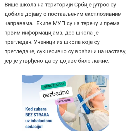
Више школа на територији Србије јутрос су
добиле дојаву о постављеним експлозивним
направама. Екипе МУП су на терену и према
првим информацијама, део школа је
прегледан. Ученици из школа које су
прегледане, сукцесивно су враћани на наставу,
јер је утврђено да су дојаве биле лажне.