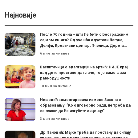
Најновије
После 70 година – шта ће бити с Београдским
сајмом књига? Од учешћа одустали Лагуна,
Делфи, Креативни центар, Пчелица, Дерета…
6 мин за читање
Васпитачица о адаптацији на вртић: НИЈЕ крај
кад дете престане да плаче, то је само фаза
равнодушности
10 мин за читање
Нешовић коментарисала измене Закона о
образовању: ”Ко одговорно ради, не треба да
се плаши да ће изгубити лиценцу”
3 мин за читање
Др Пановић: Мајке треба да престану да сипају
храну у тањире целој породици, а од стола се