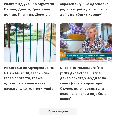
књига? Од учешћа одустали
образовању: ”Ко одговорно
Лагуна, Делфи, Креативни
ради, не треба да се плаши
центар, Пчелица, Дерета…
да ће изгубити лиценцу”
Родитељи из Мрчајеваца НЕ
Снежана Романдић: ”На
ОДУСТАЈУ: Најавили нови
улогу директора школе
талас протеста, траже
данас пристају људи врло
одговорност виновника
специфичног карактера.
насиља, школе, институција
Одувек их је постављала
власт, али никад није било
овако”
Прикажи још