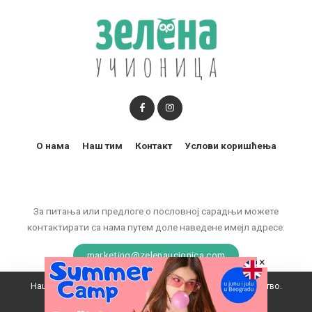
О нама
Наш тим
Контакт
Услови коришћења
За питања или предлоге о пословној сарадњи можете
контактирати са нама путем доле наведене имејл адресе:
marketing@zelenaucionica.com
×
Наш вебсајт користи колачиће да побољша ваше искуство.
© 2011-2024 Copyright by Zelena učionica. All Rights reserved.
Прихватам