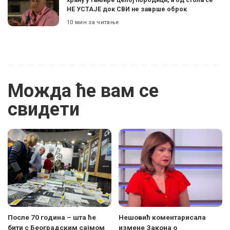
НЕ УСТАЈЕ док СВИ не заврше оброк
10 мин за читање
Можда ће вам се
свидети
После 70 година – шта ће
Нешовић коментарисала
бити с Београдским сајмом
измене Закона о