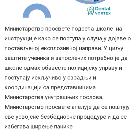
Министарство просвете подсећа школе на
инструкције како се поступа у случају дојаве о
постављеној експлозивној направи. У циљу
заштите ученика и запослених потребно је да
школе одмах обавесте полицијску управу и
поступају искључиво у сарадњи и
координацији са представницима
Министарства унутрашњих послова.
Министарство просвете апелује да се поштују
све усвојене безбедносне процедуре и да се
избегава ширење панике.