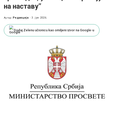
на наставу”
Редакција
3. јун 2026.
Аутор:
Posted
by
Dodaj Zelenu učionicu kao omiljeni izvor na Google-u