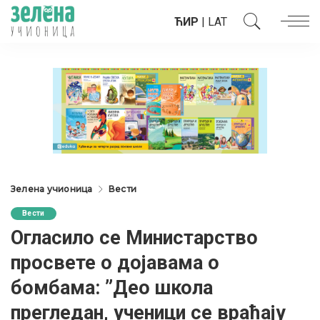
ЋИР
|
LAT
Зелена учионица
Вести
Вести
Огласило се Министарство
просвете о дојавама о
бомбама: ”Део школа
прегледан, ученици се враћају