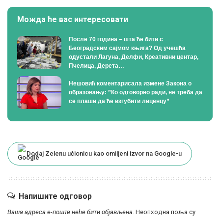
Можда ће вас интересовати
После 70 година – шта ће бити с
Београдским сајмом књига? Од учешћа
одустали Лагуна, Делфи, Креативни центар,
Пчелица, Дерета…
Нешовић коментарисала измене Закона о
образовању: ”Ко одговорно ради, не треба да
се плаши да ће изгубити лиценцу”
Dodaj Zelenu učionicu kao omiljeni izvor na Google-u
Напишите одговор
Ваша адреса е-поште неће бити објављена.
Неопходна поља су