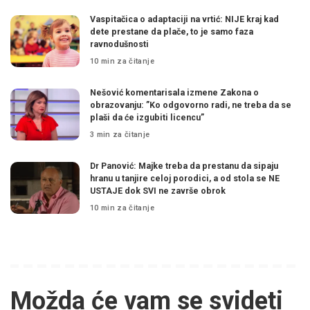
Vaspitačica o adaptaciji na vrtić: NIJE kraj kad
dete prestane da plače, to je samo faza
ravnodušnosti
10 min za čitanje
Nešović komentarisala izmene Zakona o
obrazovanju: ”Ko odgovorno radi, ne treba da se
plaši da će izgubiti licencu”
3 min za čitanje
Dr Panović: Majke treba da prestanu da sipaju
hranu u tanjire celoj porodici, a od stola se NE
USTAJE dok SVI ne završe obrok
10 min za čitanje
Možda će vam se svideti