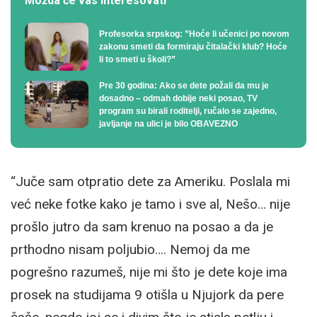
Možda će vas interesovati
Profesorka srpskog: ”Hoće li učenici po novom
zakonu smeti da formiraju čitalački klub? Hoće
li to smeti u školi?”
Pre 30 godina: Ako se dete požali da mu je
dosadno – odmah dobije neki posao, TV
program su birali roditelji, ručalo se zajedno,
javljanje na ulici je bilo OBAVEZNO
“Juče sam otpratio dete za Ameriku. Poslala mi
već neke fotke kako je tamo i sve al, Nešo… nije
prošlo jutro da sam krenuo na posao a da je
prthodno nisam poljubio…. Nemoj da me
pogrešno razumeš, nije mi što je dete koje ima
prosek na studijama 9 otišla u Njujork da pere