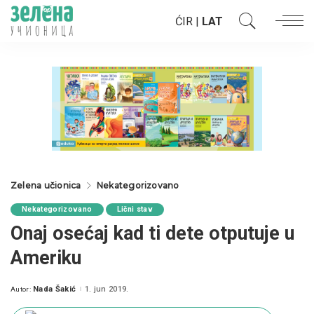
ĆIR
|
LAT
Zelena učionica
Nekategorizovano
Nekategorizovano
Lični stav
Onaj osećaj kad ti dete otputuje u
Ameriku
Nada Šakić
1. jun 2019.
Autor:
Posted
by