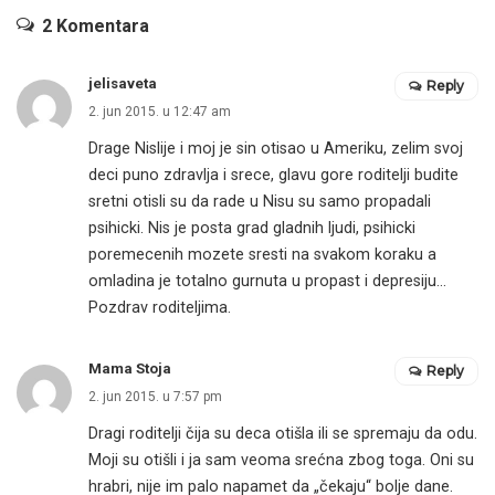
2 Komentara
jelisaveta
Reply
2. jun 2015. u 12:47 am
Drage Nislije i moj je sin otisao u Ameriku, zelim svoj
deci puno zdravlja i srece, glavu gore roditelji budite
sretni otisli su da rade u Nisu su samo propadali
psihicki. Nis je posta grad gladnih ljudi, psihicki
poremecenih mozete sresti na svakom koraku a
omladina je totalno gurnuta u propast i depresiju…
Pozdrav roditeljima.
Mama Stoja
Reply
2. jun 2015. u 7:57 pm
Dragi roditelji čija su deca otišla ili se spremaju da odu.
Moji su otišli i ja sam veoma srećna zbog toga. Oni su
hrabri, nije im palo napamet da „čekaju“ bolje dane.