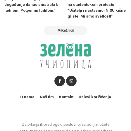
događanje danas smatrala bi
na studentskom protestu:
ludilom. Potpunim ludilom.”
”Učitelji i nastavnici NISU kišne
gliste! Mi smo svetlost!”
Prikaži još
O nama
Naš tim
Kontakt
Uslovi korišćenja
Za pitanja ili predloge o poslovnoj saradnji možete
kontaktirati sa nama putem dole navedene imejl adrese: