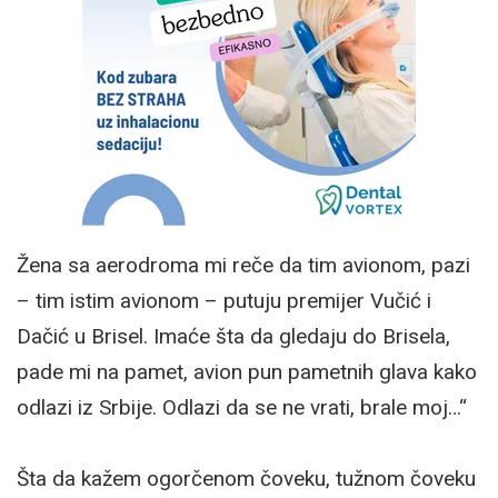
Žena sa aerodroma mi reče da tim avionom, pazi
– tim istim avionom – putuju premijer Vučić i
Dačić u Brisel. Imaće šta da gledaju do Brisela,
pade mi na pamet, avion pun pametnih glava kako
odlazi iz Srbije. Odlazi da se ne vrati, brale moj…“
Šta da kažem ogorčenom čoveku, tužnom čoveku