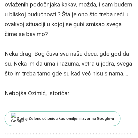
ovlaženih podočnjaka kakav, možda, i sam budem
u bliskoj budućnosti ? Šta je ono što treba reći u
ovakvoj situaciji u kojoj se gubi smisao svega
čime se bavimo?
Neka dragi Bog čuva svu našu decu, gde god da
su. Neka im da uma i razuma, vetra u jedra, svega
što im treba tamo gde su kad već nisu s nama….
Nebojša Ozimić, istoričar
Dodaj Zelenu učionicu kao omiljeni izvor na Google-u