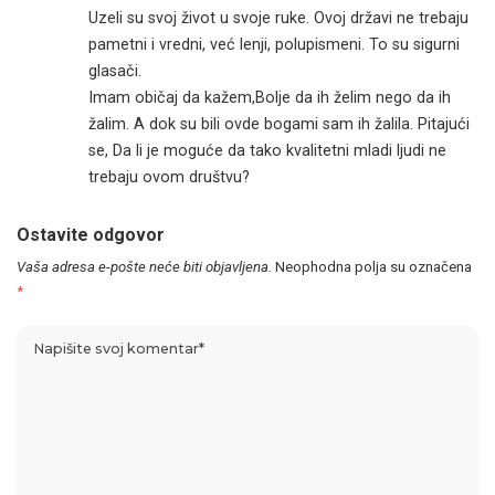
Uzeli su svoj život u svoje ruke. Ovoj državi ne trebaju
pametni i vredni, već lenji, polupismeni. To su sigurni
glasači.
Imam običaj da kažem,Bolje da ih želim nego da ih
žalim. A dok su bili ovde bogami sam ih žalila. Pitajući
se, Da li je moguće da tako kvalitetni mladi ljudi ne
trebaju ovom društvu?
Ostavite odgovor
Vaša adresa e-pošte neće biti objavljena.
Neophodna polja su označena
*