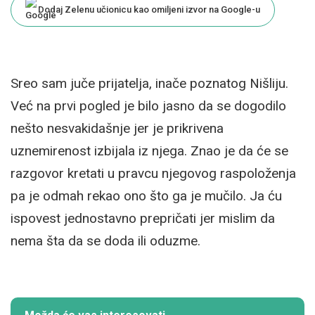
Dodaj Zelenu učionicu kao omiljeni izvor na Google-u
Sreo sam juče prijatelja, inače poznatog Nišliju.
Već na prvi pogled je bilo jasno da se dogodilo
nešto nesvakidašnje jer je prikrivena
uznemirenost izbijala iz njega. Znao je da će se
razgovor kretati u pravcu njegovog raspoloženja
pa je odmah rekao ono što ga je mučilo. Ja ću
ispovest jednostavno prepričati jer mislim da
nema šta da se doda ili oduzme.