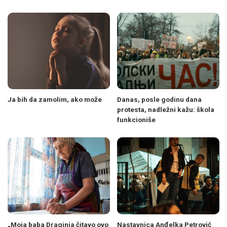
Ja bih da zamolim, ako može
Danas, posle godinu dana
protesta, nadležni kažu: škola
funkcioniše
„Moja baba Draginja čitavo ovo
Nastavnica Anđelka Petrović