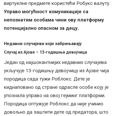
виртуелне предмете користећи Робукс валуту.
Управо могућност комуникације са
непознатим особама чини ову платформу
потенцијално опасном за децу.
Недавни случајеви који забрињавају
Случај из Ајове – 13-годишња девојчица
Један од најшокантнијих недавних случајева
укључује 13-годишњу девојчицу из Ајове чија
породица сада тужи Роблокс. Дете је
киднаповано од стране одрасле особе коју је
упознала управо на овој гејминг платформи.
Породица оптужује Роблокс да није учинио
довољно да заштити дете од предатора, што