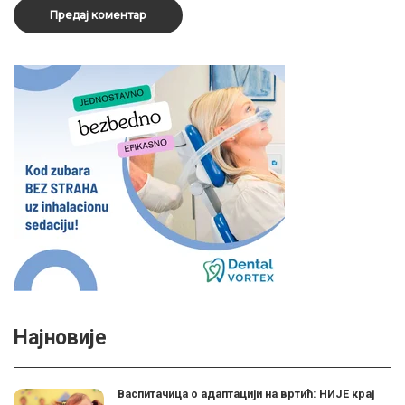
Најновије
Васпитачица о адаптацији на вртић: НИЈЕ крај