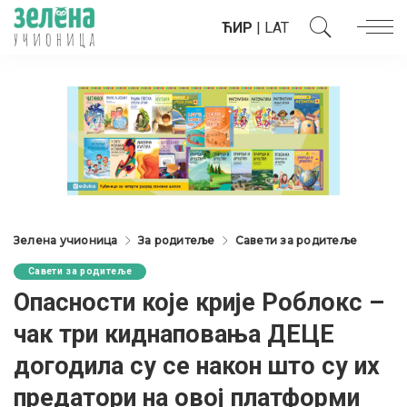
ЋИР
|
LAT
Зелена учионица
За родитеље
Савети за родитеље
Савети за родитеље
Опасности које крије Роблокс –
чак три киднаповања ДЕЦЕ
догодила су се након што су их
предатори на овој платформи