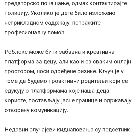
предаторско понашање, одмах контактирајте
полицију. Уколико је дете било изложено
неприкладном садржају, потражите
професионалну помоћ.
Роблокс може бити забавна и креативна
платформа за децу, али као и са сваким онлајн
простором, носи одређене ризике. Кључ је у
томе да будемо проактивни родитељи који се
едукују о платформама које наша деца
користе, постављају јасне границе и одржавају
отворену комуникацију.
Недавни случајеви киднаповања су подсетник