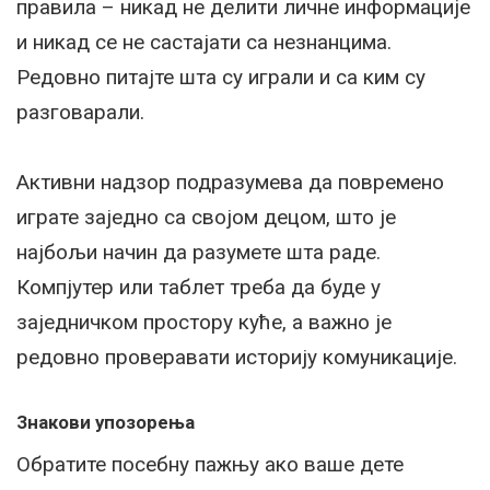
правила – никад не делити личне информације
и никад се не састајати са незнанцима.
Редовно питајте шта су играли и са ким су
разговарали.
Активни надзор подразумева да повремено
играте заједно са својом децом, што је
најбољи начин да разумете шта раде.
Компјутер или таблет треба да буде у
заједничком простору куће, а важно је
редовно проверавати историју комуникације.
Знакови упозорења
Обратите посебну пажњу ако ваше дете