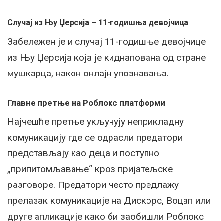
Случај из Њу Џерсија – 11-годишња девојчица
Забележен је и случај 11-годишње девојчице
из Њу Џерсија која је киднапована од стране
мушкарца, након онлајн упознавања.
Главне претње на Роблокс платформи
Најчешће претње укључују неприкладну
комуникацију где се одрасли предатори
представљају као деца и поступно
„припитомљавање“ кроз пријатељске
разговоре. Предатори често предлажу
прелазак комуникације на Дискорс, Воцап или
друге апликације како би заобишли Роблокс