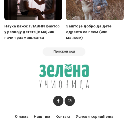
Наука каже: ГЛАВНИ фактор
Зашто је добро да дете
у развоју детета је мајчин
одраста са псом (или
начин размишљања
мачком)
Прикажи још
О нама
Наш тим
Контакт
Услови коришћења