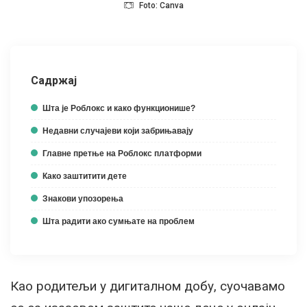
Foto: Canva
Садржај
Шта је Роблокс и како функционише?
Недавни случајеви који забрињавају
Главне претње на Роблокс платформи
Како заштитити дете
Знакови упозорења
Шта радити ако сумњате на проблем
Као родитељи у дигиталном добу, суочавамо