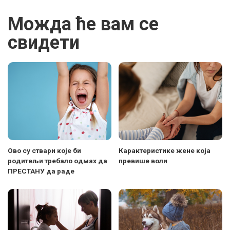
Можда ће вам се
свидети
Ово су ствари које би
Карактеристике жене која
родитељи требало одмах да
превише воли
ПРЕСТАНУ да раде