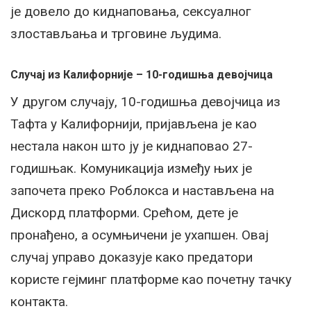
је довело до киднаповања, сексуалног
злостављања и трговине људима.
Случај из Калифорније – 10-годишња девојчица
У другом случају, 10-годишња девојчица из
Тафта у Калифорнији, пријављена је као
нестала након што ју је киднаповао 27-
годишњак. Комуникација између њих је
започета преко Роблокса и настављена на
Дискорд платформи. Срећом, дете је
пронађено, а осумњичени је ухапшен. Овај
случај управо доказује како предатори
користе гејминг платформе као почетну тачку
контакта.