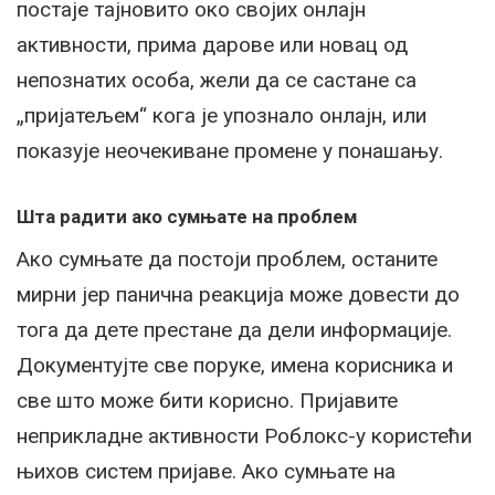
постаје тајновито око својих онлајн
активности, прима дарове или новац од
непознатих особа, жели да се састане са
„пријатељем“ кога је упознало онлајн, или
показује неочекиване промене у понашању.
Шта радити ако сумњате на проблем
Ако сумњате да постоји проблем, останите
мирни јер панична реакција може довести до
тога да дете престане да дели информације.
Документујте све поруке, имена корисника и
све што може бити корисно. Пријавите
неприкладне активности Роблокс-у користећи
њихов систем пријаве. Ако сумњате на