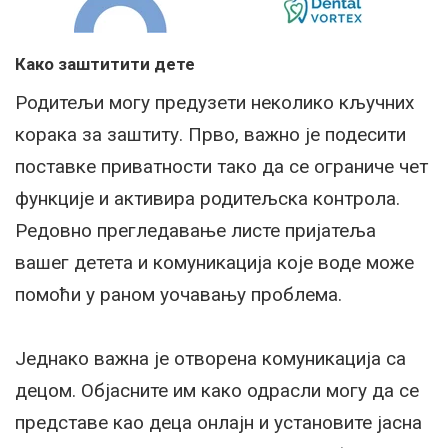
Како заштитити дете
Родитељи могу предузети неколико кључних
корака за заштиту. Прво, важно је подесити
поставке приватности тако да се ограниче чет
функције и активира родитељска контрола.
Редовно прегледавање листе пријатеља
вашег детета и комуникација које воде може
помоћи у раном уочавању проблема.
Једнако важна је отворена комуникација са
децом. Објасните им како одрасли могу да се
представе као деца онлајн и установите јасна