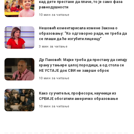
кад дете престане да плаче, то је само фаза
равнодушности
10 мин за читање
Нешовић коментарисала измене Закона о
образовању: ”Ко одговорно ради, не треба да
се плаши да ће изгубити лиценцу”
3 мин за читање
Др Пановић: Мајке треба да престану да сипају
храну у тањире целој породици, а од стола се
НЕ УСТАЈЕ док СВИ не заврше оброк
10 мин за читање
Како су учитељи, професори, научници из
СРБИЈЕ обогатили америчко образовање
10 мин за читање