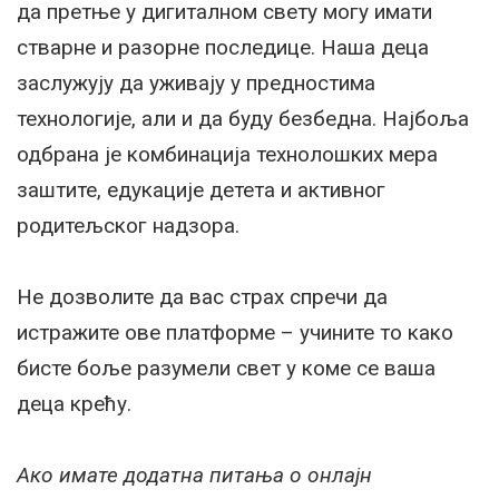
да претње у дигиталном свету могу имати
стварне и разорне последице. Наша деца
заслужују да уживају у предностима
технологије, али и да буду безбедна. Најбоља
одбрана је комбинација технолошких мера
заштите, едукације детета и активног
родитељског надзора.
Не дозволите да вас страх спречи да
истражите ове платформе – учините то како
бисте боље разумели свет у коме се ваша
деца крећу.
Ако имате додатна питања о онлајн