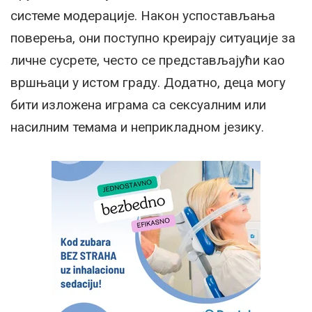
системе модерације. Након успостављања
поверења, они поступно креирају ситуације за
личне сусрете, често се представљајући као
вршњаци у истом граду. Додатно, деца могу
бити изложена играма са сексуалним или
насилним темама и неприкладном језику.