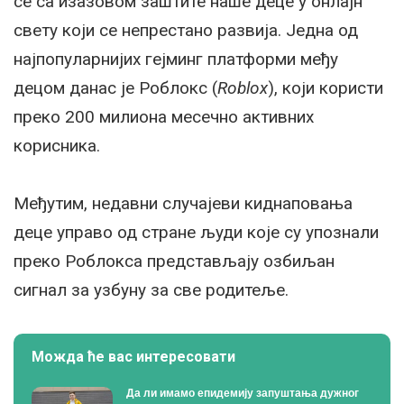
се са изазовом заштите наше деце у онлајн
свету који се непрестано развија. Једна од
најпопуларнијих гејминг платформи међу
децом данас је Роблокс (
Roblox
), који користи
преко 200 милиона месечно активних
корисника.
Међутим, недавни случајеви киднаповања
деце управо од стране људи које су упознали
преко Роблокса представљају озбиљан
сигнал за узбуну за све родитеље.
Можда ће вас интересовати
Да ли имамо епидемију запуштања дужног