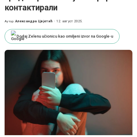
контактирали
Александра Цвјетић
12. август 2025.
Аутор:
Posted
by
Dodaj Zelenu učionicu kao omiljeni izvor na Google-u