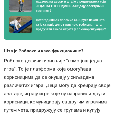
надзора на децом и шта је с родитељима који
ЈЕДАНАЕСТОГОДИШЊАКУ дају електрични
тротинет?
Петогодишњак поломио ОБЕ руке након што
га је старије дете гурнуло с тобогана – шта
предузети ако се нађете у сличној ситуацији?
Шта је Роблокс и како функционише?
Роблокс дефинитивно није ”само још једна
игра”. То је платформа која омогућава
корисницима да се окушају у хиљадама
различитих игара. Деца могу да креирају своје
аватаре, играју игре које су направили други
корисници, комуницирају са другим играчима
путем чета, придружују се групама и купују