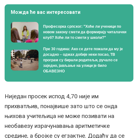
Можда ће вас интересовати
Професорка српског: ”Хоће ли ученици по
новом закону смети да формирају читалачки
клуб? Хоће ли то смети у школи?”
Пре 30 година: Ако се дете пожали да му је
досадно – одмах добије неки посао, ТВ
програм су бирали родитељи, ручало се
заједно, јављање на улици је било
ОБАВЕЗНО
Ниједан просек испод 4,70 није им
прихватљив, понајвише зато што се онда
њихова учитељица не може позивати на
необавезу израчунавања аритметичке
средине, а бројке су егзактне. Додаћу да се