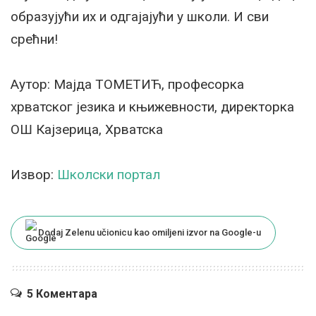
образујући их и одгајајући у школи. И сви
срећни!
Аутор: Мајда ТОМЕТИЋ, професорка
хрватског језика и књижевности, директорка
ОШ Кајзерица, Хрватска
Извор:
Школски портал
Dodaj Zelenu učionicu kao omiljeni izvor na Google-u
5 Коментара