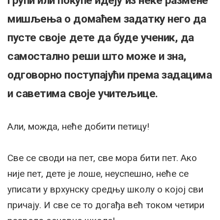
групи или покупе идеју из неке размене
мишљења о домаћем задатку него да
пусте своје дете да буде ученик, да
самостално реши што може и зна,
одговорно поступајући према задацима
и саветима своје учитељице.
Али, можда, неће добити петицу!
Све се своди на пет, све мора бити пет. Ако
није пет, дете је лоше, неуспешно, неће се
уписати у врхунску средњу школу о којој сви
причају. И све се то догађа већ током четири