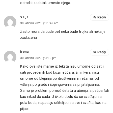
odraditi zadatak umesto njega.
Velja
Reply
30. април 2023. у 11:42 am
Zasto mora da bude pet neka bude trojka ali neka je
zasluzena
Irena
Reply
30. април 2023. у 5:19 pm
Kako ove iste mame iz teksta nisu umorne od sati i
sati provedenih kod kozmetičara, šminkera, nisu
umorne od blejanja po društvenim mrežama, od
vitlanja po gradu i šopingovanja sa prijateljicama.
Samo je problem pomoć detetu u učenju, a petica fali
kao nikad do sada. U školu dođu da se svađaju za
pola boda, napadaju učiteljicu za sve i svašta, kao na
pijaci.