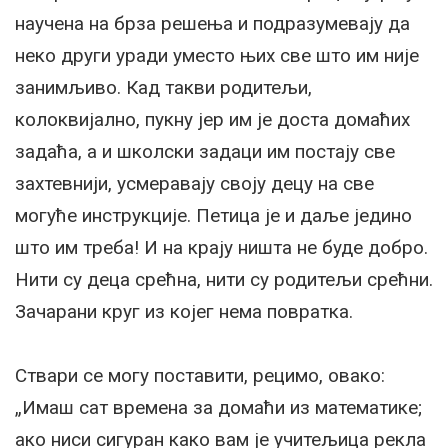
научена на брза решења и подразумевају да
неко други уради уместо њих све што им није
занимљиво. Кад такви родитељи,
колоквијално, пукну јер им је доста домаћих
задаћа, а и школски задаци им постају све
захтевнији, усмеравају своју децу на све
могуће инструкције. Петица је и даље једино
што им треба! И на крају ништа не буде добро.
Нити су деца срећна, нити су родитељи срећни.
Зачарани круг из којег нема повратка.
Ствари се могу поставити, рецимо, овако:
„Имаш сат времена за домаћи из математике;
ако ниси сигуран како вам је учитељица рекла