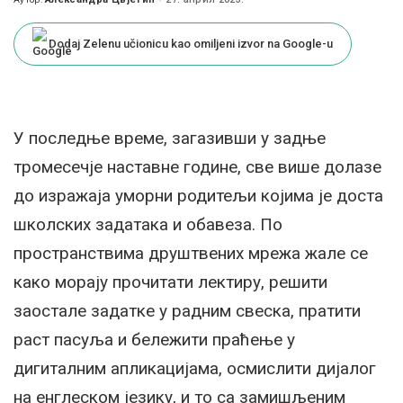
Posted
by
Dodaj Zelenu učionicu kao omiljeni izvor na Google-u
У последње време, загазивши у задње
тромесечје наставне године, све више долазе
до изражаја уморни родитељи којима је доста
школских задатака и обавеза. По
пространствима друштвених мрежа жале се
како морају прочитати лектиру, решити
заостале задатке у радним свеска, пратити
раст пасуља и бележити праћење у
дигиталним апликацијама, осмислити дијалог
на енглеском језику, и то са замишљеним