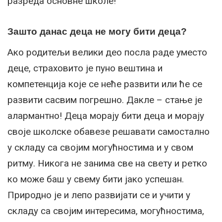
разреда основне школе!
Зашто данас деца не могу бити деца?
Ако родитељи велики део посла раде уместо
деце, страховито је пуно вештина и
компетенција које се неће развити или ће се
развити сасвим погрешно. Дакле – стање је
алармантно! Деца морају бити деца и морају
своје школске обавезе решавати самостално
у складу са својим могућностима и у свом
ритму. Никога не занима све на свету и ретко
ко може баш у свему бити јако успешан.
Природно је и лепо развијати се и учити у
складу са својим интересима, могућностима,