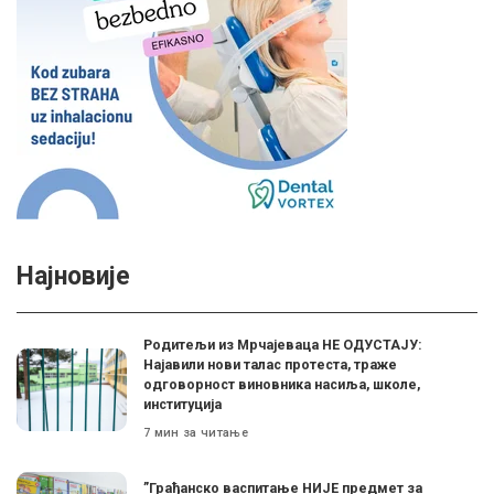
Најновије
Родитељи из Мрчајеваца НЕ ОДУСТАЈУ:
Најавили нови талас протеста, траже
одговорност виновника насиља, школе,
институција
7 мин за читање
”Грађанско васпитање НИЈЕ предмет за