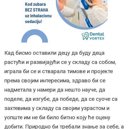
Кад бисмо оставили децу да буду деца
растући и развијајући се у складу са собом,
играла би се и стварала тимове и пројекте
према својим интересима, здраво би се
надметала у намери да нешто науче, да
поделе, да изгубе, да победе, да се суоче са
захтевима у складу са својим узрастом и
уопште им не би било битно коју ће оцену
добити. Природно би требали знање за себе, а