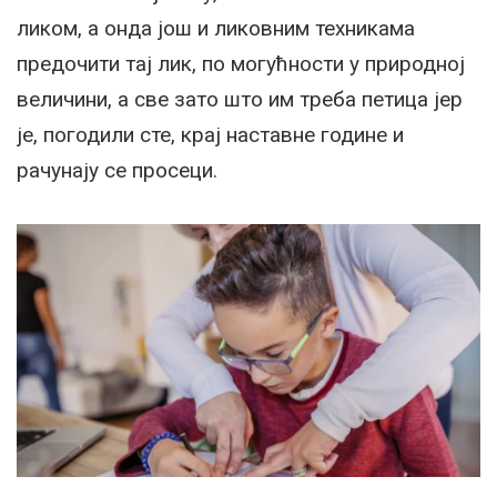
ликом, а онда још и ликовним техникама
предочити тај лик, по могућности у природној
величини, а све зато што им треба петица јер
је, погодили сте, крај наставне године и
рачунају се просеци.