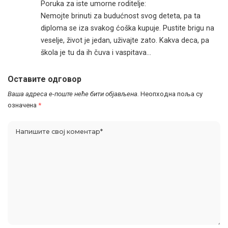
Poruka za iste umorne roditelje:
Nemojte brinuti za budućnost svog deteta, pa ta
diploma se iza svakog ćoška kupuje. Pustite brigu na
veselje, život je jedan, uživajte zato. Kakva deca, pa
škola je tu da ih čuva i vaspitava…
Оставите одговор
Ваша адреса е-поште неће бити објављена.
Неопходна поља су
означена
*