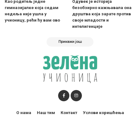
Као родитељ једне
Одувек је историја
гимназијалке која седам
безобзирно кажњавала она
недеља није ушла у
друштва која зарате против
учионицу, рећи ћу вам ово
своје младости и
интелигенције
Прикажи још
О нама
Наш тим
Контакт
Услови коришћења