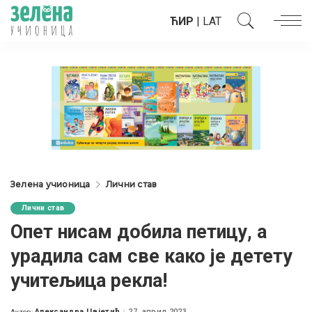
ЋИР
|
LAT
Зелена учионица
Лични став
Лични став
Опет нисам добила петицу, а
урадила сам све како је детету
учитељица рекла!
Александра Цвјетић
27. април 2023.
Аутор: