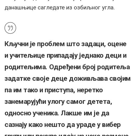
данашњице сагледате из озбиљног угла.
Кључни је проблем што задаци, оцене
и учитељице припадају једнако деци и
родитељима. Одређени број родитеља
задатке своје деце доживљава својим
па им тако и приступа, неретко
занемарујући улогу самог детета,
односно ученика. Лакше им је да
сазнају како нешто да ураде у вибер