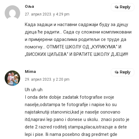
Оља
Reply
27. април 2023. у 4:29 pm
Када задаци и наставни садржаји буду за дјецу
дјеца ће радити… Сада су сложени компликовани
и примјерени одраслима родитељи се труде да
помогну… ОТМИТЕ ШКОЛУ ОД „КУРИКУМА“ И
„ВИСОКИХ ЦИЉЕВА“ И ВРАТИТЕ ШКОЛУ ДЈЕЦИ!!!
Mima
Reply
29. април 2023. у 2:20 pm
Uh uh uh
I onda dete dobije zadatak fotografise svoje
naselje,odstampa te fotografije i napise ko su
najistaknutiji stanovnici,kad je naselje osnovano
itd,napravi lep pano i donese u skolu.. znaci posto je
dete 2 razred roditelj stampa,placa,istrazuje a dete
lepi i pise. Ili nama posebno drag predmet gde