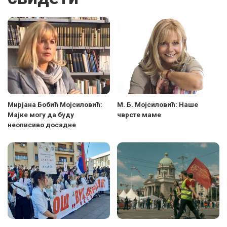
Мирјана Бобић Мојсиловић:
М. Б. Мојсиловић: Наше
Мајке могу да буду
чврсте маме
неописиво досадне