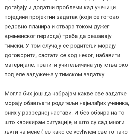
догађају и додатни проблеми кад ученици
поједини пројектни задатак (који се готово
редовно планира и ствара током дужег
временског периода) треба да решавају
тимски. У том случају се родитељи морају
договорити, састати се код неког, набавити
материјале, пратити учитељичина упутства око
подјеле задужења у тимском задатку…
Могла бих још да набрајам какве све задатке
морају обављати родитељи најмлађих ученика,
оних у разредној настави. И без обзира на то
што карикирам ситуације, и што су сад многи
љути на мене (јер како се усуђујем све то тако