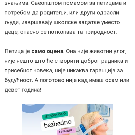
знањима. Свеопштом помамом за петицама и
потребом да родитељи, или други одрасли
људи, извршавају школске задатке уместо
деце, опасно се поткопава та природност.
Петица је
само оцена
. Она није животни улог,
није нешто што ће створити доброг радника и
присебног човека, није никаква гаранција за
будућност. А поготово није кад имаш осам или
девет година!