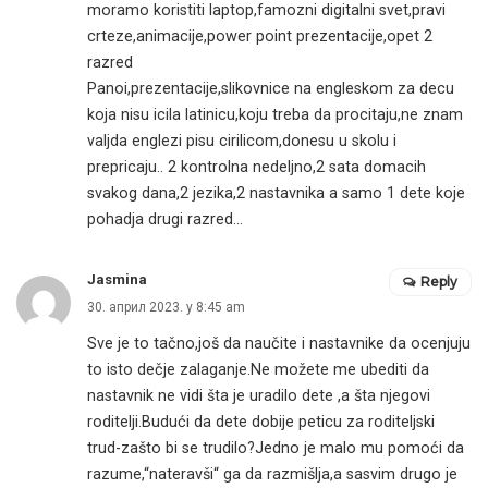
moramo koristiti laptop,famozni digitalni svet,pravi
crteze,animacije,power point prezentacije,opet 2
razred
Panoi,prezentacije,slikovnice na engleskom za decu
koja nisu icila latinicu,koju treba da procitaju,ne znam
valjda englezi pisu cirilicom,donesu u skolu i
prepricaju.. 2 kontrolna nedeljno,2 sata domacih
svakog dana,2 jezika,2 nastavnika a samo 1 dete koje
pohadja drugi razred…
Jasmina
Reply
30. април 2023. у 8:45 am
Sve je to tačno,još da naučite i nastavnike da ocenjuju
to isto dečje zalaganje.Ne možete me ubediti da
nastavnik ne vidi šta je uradilo dete ,a šta njegovi
roditelji.Budući da dete dobije peticu za roditeljski
trud-zašto bi se trudilo?Jedno je malo mu pomoći da
razume,“nateravši“ ga da razmišlja,a sasvim drugo je