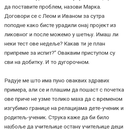
да поставите проблем, назови Марка.
Договори се с Леом и Иваном за сутра
поподне како бисте урадили онај пројект из
ликовног и после можемо у шетњу. Имаш ли
неки тест ове недеље? Какав ти је план
припреме за испит?“ Оваквим приступом су
сви на добитку. И то дугорочном.
Радује ме што има пуно оваквих здравих
примера, али се и плашим да пошаст с почетка
ове приче не узме толико маха да с временом
изгубимо границе на релацијама дете-ученик и
родитељ-ученик. Струка каже да би било
најбоље да учитељице остану учитељице деци