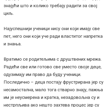
знајући што и колико требају радити за свој
циљ.
Најуспешнији ученици нису они који имају све
пет, него они који уче ради властитог напретка
и знања.
Вратимо се родитељима с друштвених мрежа.
Радећи све или готово све уместо своје деце,
одузимају им право да буду ученици.
Последично – деца постају фрустрирана јер су
несамостална, мало тога стварно знају, пажња
им је неусмерена и кратка, незадовољна су и
нестрпљива ако нешто захтева процес јер су