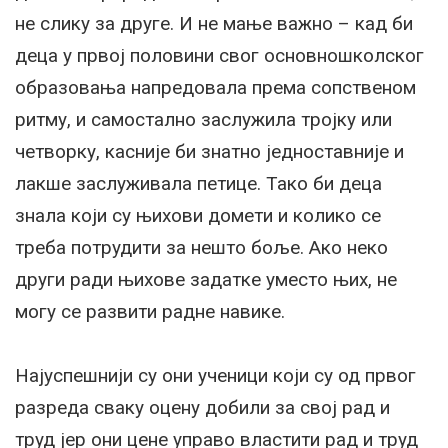
не слику за друге. И не мање важно – кад би
деца у првој половини свог основношколског
образовања напредовала према сопственом
ритму, и самостално заслужила тројку или
четворку, касније би знатно једноставније и
лакше заслуживала петице. Тако би деца
знала који су њихови домети и колико се
треба потрудити за нешто боље. Ако неко
други ради њихове задатке уместо њих, не
могу се развити радне навике.
Најуспешнији су они ученици који су од првог
разреда сваку оцену добили за свој рад и
труд јер они цене управо властити рад и труд