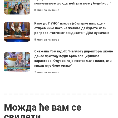
попуњавање фонда, већ улагање у будућност”
8 мин за читање
Како до ПУНОГ износа јубиларне награде и
отпремнине иако не желите да будете члан
репрезентативног синдиката – ДВА су начина
8 мин за читање
Снежана Романдић: ”На улогу директора школе
данас пристају људи врло специфичног
карактера. Одувек их је постављала власт, али
никад није било овако”
7 мин за читање
Можда ће вам се
свидети