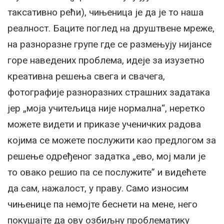
таксативно рећи), чињеница је да је то наша
реалност. Баците поглед на друштвене мреже,
на разноразне групе где се размењују нијансе
горе наведених проблема, идеје за изузетно
креативна решења свега и свачега,
фотографије разноразних страшних задатака
јер „моја учитељица није нормална“, неретко
можете видети и приказе ученичких радова
којима се можете послужити као предлогом за
решење одређеног задатка „ево, мој мали је
то овако решио па се послужите” и видећете
да сам, нажалост, у праву. Само износим
чињенице па немојте беснети на мене, него
покушајте да ову озбиљну проблематику