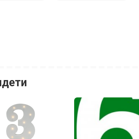
идети