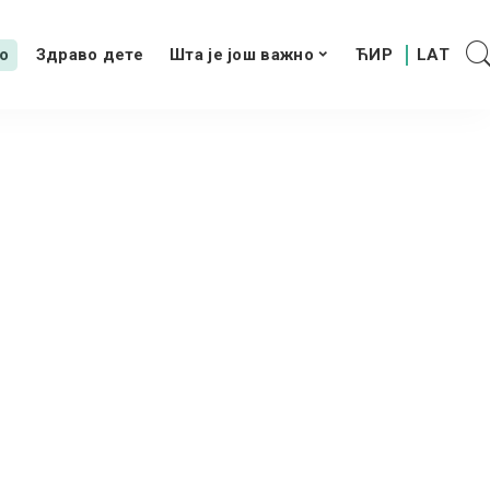
о
Здраво дете
Шта је још важно