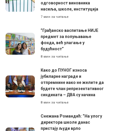
одговорност виновника
насиља, школе, институција
7 мин за читање
”Грађанско васпитање НИЈЕ
предмет за попуњавање
фонда, већ улагање у
будућност”
8 мин за читање
Како до ПУНОГ износа
јубиларне награде и
отпремнине иако не желите да
будете члан репрезентативног
синдиката – ДВА су начина
8 мин за читање
Снежана Романдић: ”На улогу
директора школе данас
пристају људи врло