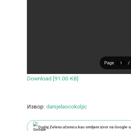
Download [91.00 KB]
Извор:
danijelaocokoljic
Dodaj Zelenu učionicu kao omiljeni izvor na Google-u