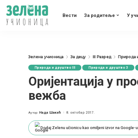
Вести
За родитеље
У уч
Зелена учионица
За децу
III Разред
Природа и
Природа и друштво III
Природа и друштво 3
Оријентација у пр
вежба
Нада Шакић
8. октобар 2017.
Аутор:
Posted
by
Dodaj Zelenu učionicu kao omiljeni izvor na Google-u