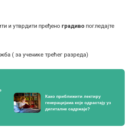
ти и утврдити пређено
градиво
погледајте
жба ( за ученике трећег разреда)
е
Како приближити лектиру
генерацијама које одрастају уз
дигиталне садржаје?