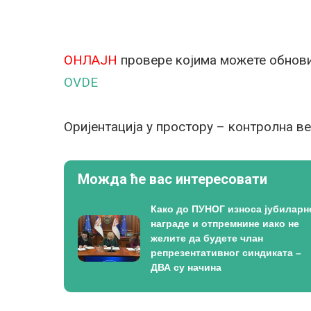
ОНЛАЈН
провере којима можете обнови
OVDE
Оријентација у простору – контролна ве
Можда ће вас интересовати
Како до ПУНОГ износа јубиларн
награде и отпремнине иако не
желите да будете члан
репрезентативног синдиката –
ДВА су начина