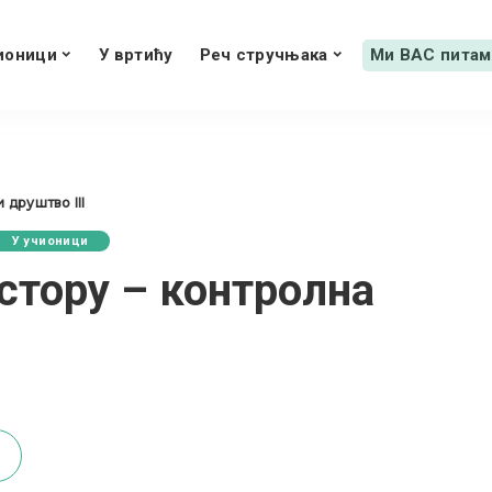
ионици
У вртићу
Реч стручњака
Ми ВАС питам
 друштво III
У учионици
остору – контролна