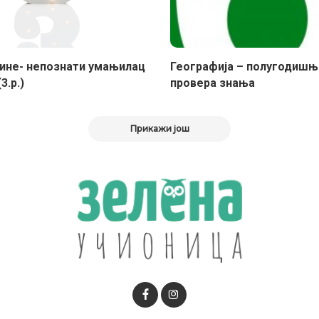
ине- непознати умањилац
Географија – полугодишњ
3.р.)
провера знања
Прикажи још