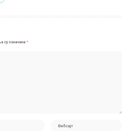
а су означена
*