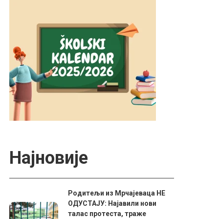
Најновије
Родитељи из Мрчајеваца НЕ
ОДУСТАЈУ: Најавили нови
талас протеста, траже