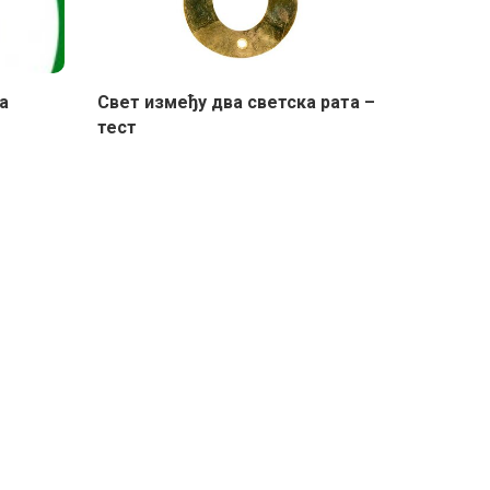
а
Свет између два светска рата –
тест