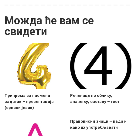
Можда ће вам се
свидети
Припрема за писмени
Реченице по облику,
задатак – презентација
значењу, саставу – тест
(српски језик)
Правописни знаци – када и
како их употребљавати