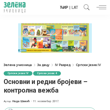
ЋИР
|
LAT
Зелена учионица
За децу
IV Разред
Српски језик IV
Српски језик IV
Српски језик 4
Oсновни и редни бројеви –
контролна вежба
Нада Шакић
11. новембар 2017.
Аутор:
Posted
by