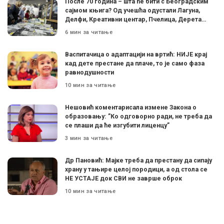
После 70 година – шта ће бити с Београдским
сајмом књига? Од учешћа одустали Лагуна,
Делфи, Креативни центар, Пчелица, Дерета…
6 мин за читање
Васпитачица о адаптацији на вртић: НИЈЕ крај
кад дете престане да плаче, то је само фаза
равнодушности
10 мин за читање
Нешовић коментарисала измене Закона о
образовању: ”Ко одговорно ради, не треба да
се плаши да ће изгубити лиценцу”
3 мин за читање
Др Пановић: Мајке треба да престану да сипају
храну у тањире целој породици, а од стола се
НЕ УСТАЈЕ док СВИ не заврше оброк
10 мин за читање