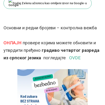
Dodaj Zelenu učionicu kao omiljeni izvor na Google-u
Oсновни и редни бројеви – контролна вежба
ОНЛАЈН
провере којима можете обновити и
утврдити пређено
градиво четвртог разреда
из српског језика
погледајте
OVDE