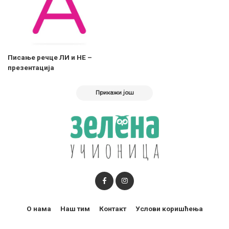
Писање речце ЛИ и НЕ –
презентација
Прикажи још
О нама
Наш тим
Контакт
Услови коришћења