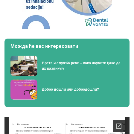
Можда ће вас интересовати
Врста и служба речи – како научити ђаке да
их разликују
Добро дошли или добродошли?