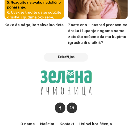
Kako da odgajite zahvalno dete
Znate ono – nasred prodavnice
dreka i lupanje nogama samo
zato što nećemo da mu kupimo
igračku ili slatkiš?
Prikaži još
O nama
Naš tim
Kontakt
Uslovi korišćenja