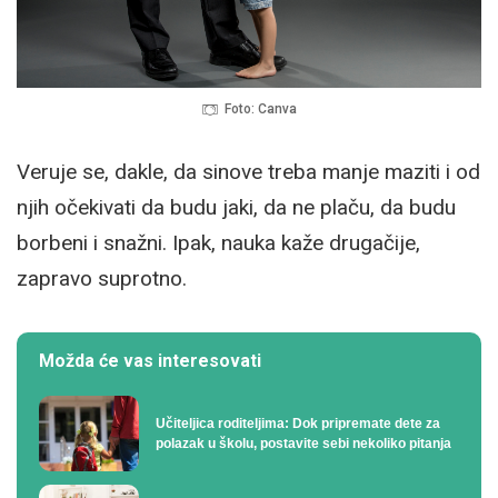
Foto: Canva
Veruje se, dakle, da sinove treba manje maziti i od
njih očekivati da budu jaki, da ne plaču, da budu
borbeni i snažni. Ipak, nauka kaže drugačije,
zapravo suprotno.
Možda će vas interesovati
Učiteljica roditeljima: Dok pripremate dete za
polazak u školu, postavite sebi nekoliko pitanja