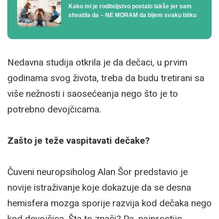
Kako mi je roditeljstvo postalo lakše jer sam
shvatila da – NE MORAM da bijem svaku bitku
Nedavna studija otkrila je da dečaci, u prvim
godinama svog života, treba da budu tretirani sa
više nežnosti i saosećeanja nego što je to
potrebno devojčicama.
Zašto je teže vaspitavati dečake?
Čuveni neuropsiholog Alan Šor predstavio je
novije istraživanje koje dokazuje da se desna
hemisfera mozga sporije razvija kod dečaka nego
kod devojčica. Šta to znači? Pa, najprostije