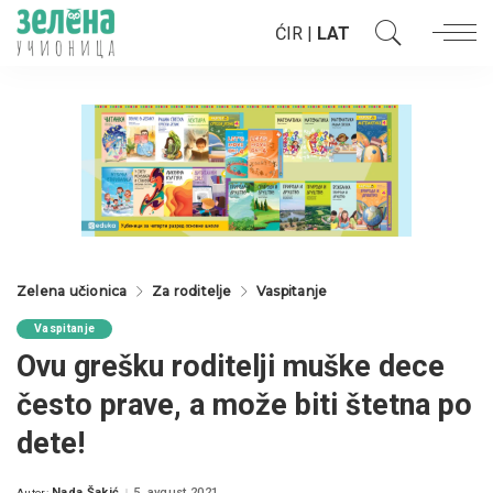
ĆIR
|
LAT
Zelena učionica
Za roditelje
Vaspitanje
Vaspitanje
Ovu grešku roditelji muške dece
često prave, a može biti štetna po
dete!
Nada Šakić
5. avgust 2021.
Autor: