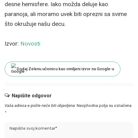
desne hemisfere. Iako možda deluje kao
paranoja, ali moramo uvek biti oprezni sa svime
što okružuje našu decu.
Izvor:
Novosti
Dodaj Zelenu učionicu kao omiljeni izvor na Google-u
Napišite odgovor
Vaša adresa e-pošte neće biti objavljena.
Neophodna polja su označena
*