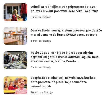
Učiteljica roditeljima: Dok pripremate dete za
polazak u školu, postavite sebi nekoliko pitanja
8 min za čitanje
Danske škole menjaju sistem ocenjivanja – đaci će
morati usmeno da brane SVAKU ocenu sa testa
3 min za čitanje
Posle 70 godina – šta će biti s Beogradskim
sajmom knjiga? Od učešća odustali Laguna, Delfi,
Kreativni centar, Pčelica, Dereta…
6 min za čitanje
Vaspitačica o adaptaciji na vrtić: NIJE kraj kad
dete prestane da plače, to je samo faza
ravnodušnosti
10 min za čitanje