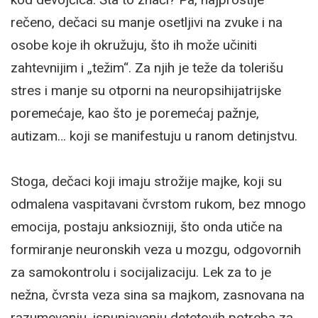
rečeno, dečaci su manje osetljivi na zvuke i na
osobe koje ih okružuju, što ih može učiniti
zahtevnijim i „težim“. Za njih je teže da tolerišu
stres i manje su otporni na neuropsihijatrijske
poremećaje, kao što je poremećaj pažnje,
autizam… koji se manifestuju u ranom detinjstvu.
Stoga, dečaci koji imaju strožije majke, koji su
odmalena vaspitavani čvrstom rukom, bez mnogo
emocija, postaju anksiozniji, što onda utiče na
formiranje neuronskih veza u mozgu, odgovornih
za samokontrolu i socijalizaciju. Lek za to je
nežna, čvrsta veza sina sa majkom, zasnovana na
razumevanju, ispunjavanju detetovih potreba za