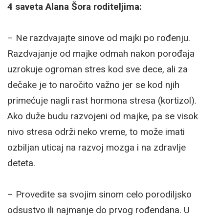
4 saveta Alana Šora roditeljima:
– Ne razdvajajte sinove od majki po rođenju.
Razdvajanje od majke odmah nakon porođaja
uzrokuje ogroman stres kod sve dece, ali za
dečake je to naročito važno jer se kod njih
primećuje nagli rast hormona stresa (kortizol).
Ako duže budu razvojeni od majke, pa se visok
nivo stresa održi neko vreme, to može imati
ozbiljan uticaj na razvoj mozga i na zdravlje
deteta.
– Provedite sa svojim sinom celo porodiljsko
odsustvo ili najmanje do prvog rođendana. U