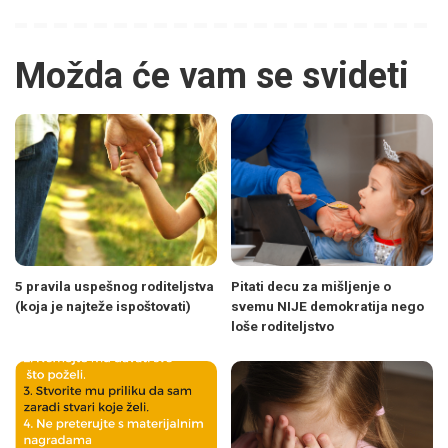
Možda će vam se svideti
5 pravila uspešnog roditeljstva
Pitati decu za mišljenje o
(koja je najteže ispoštovati)
svemu NIJE demokratija nego
loše roditeljstvo