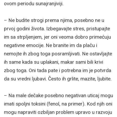
ovom periodu sunajranjiviji.
– Ne budite strogi prema njima, posebno ne u
prvoj godini života. Izbegavajte stres, pristupajte
im sa strpljenjem, jer oni veoma dobro primećuju
negativne emocije. Ne branite im da plaču i
nemojte ih zbog toga posramljivati. Ne ostavljajte
ih same kada su uplakani, makar sami bili krivi
zbog toga. Oni tada pate i potrebna im je potvrda
da su vredni ljubavi. Često ih grlite, mazite, ljubite.
– Na male dečake posebno negativan uticaj mogu
imati spoljni toksini (fenol, na primer). Kod njih oni
mogu napraviti ozbiljan problem upravo u razvoju