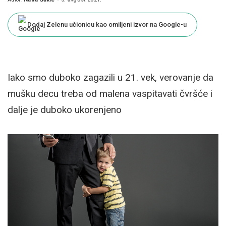
Posted
by
Dodaj Zelenu učionicu kao omiljeni izvor na Google-u
Iako smo duboko zagazili u 21. vek, verovanje da
mušku decu treba od malena vaspitavati čvršće i
dalje je duboko ukorenjeno