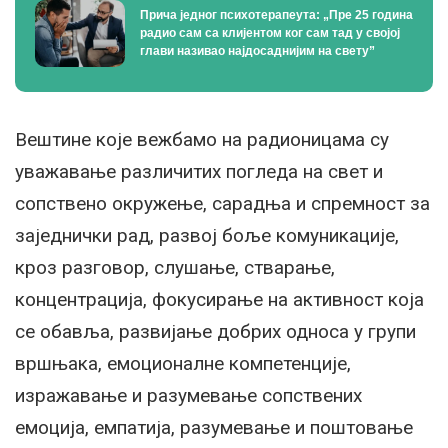
Прича једног психотерапеута: „Пре 25 година
радио сам са клијентом ког сам тад у својој
глави називао најдосаднијим на свету”
Вештине које вежбамо на радионицама су
уважавање различитих погледа на свет и
сопствено окружење, сарадња и спремност за
заједнички рад, развој боље комуникације,
кроз разговор, слушање, стварање,
концентрација, фокусирање на активност која
се обавља, развијање добрих односа у групи
вршњака, емоционалне компетенције,
изражавање и разумевање сопствених
емоција, емпатија, разумевање и поштовање