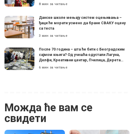
8 мин за читање
Данске школе мењају систем оцењивања –
ђаци ће морати усмено да бране СВАКУ оцену
са теста
3 мин за читање
После 70 година – шта ће бити с Београдским
сајмом књига? Од учешћа одустали Лагуна,
Делфи, Креативни центар, Пчелица, Дерета…
6 мин за читање
Можда ће вам се
свидети