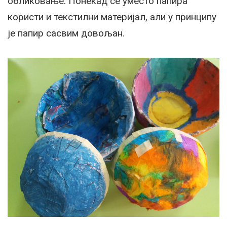
обликовање. Понекад се уместо папира
користи и текстилни материјал, али у принципу
је папир сасвим довољан.