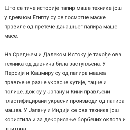
Што се тиче историје папир маше технике још
у древном Египту су се посмртне маске
правиле од претече данашњег папира маше
масе.
На Средњем и Далеком Истоку је такође ова
техника од давнина била заступљена. У
Персији и Кашмиру су од папира машеа
прављене разне украсне кутије, тацне и
полице, док су у Јапану и Кини прављени
пластифицирани украсни производи од папира
машеа. У Јапану и Индији се ова техника још
користила и за декорисање борбених оклопа и
штитова.