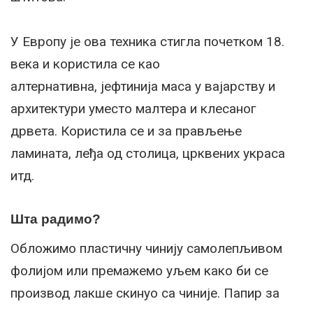
У Европу је ова техника стигла почетком 18.
века и користила се као
алтернативна,
јефтинија маса у вајарству и
архитектури уместо малтера и клесаног
дрвета. Користила се
и за прављење
ламината, леђа од столица, црквених украса
итд.
Шта радимо?
Обложимо пластичну чинију самолепљивом
фолијом или премажемо уљем како би се
производ лакше скинуо са чиније. Папир за