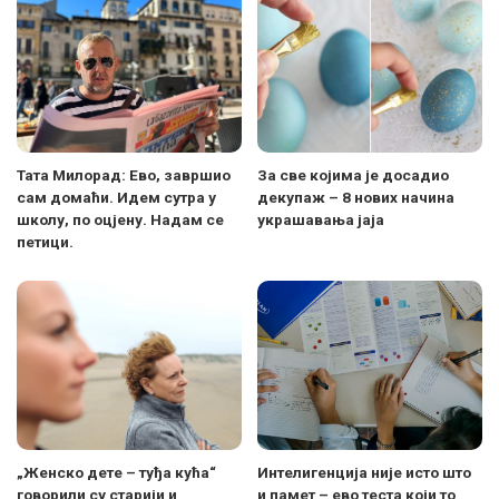
Тата Милорад: Ево, завршио
За све којима је досадио
сам домаћи. Идем сутра у
декупаж – 8 нових начина
школу, по оцјену. Надам се
украшавања јаја
петици.
„Женско дете – туђа кућа“
Интелигенција није исто што
говорили су старији и
и памет – ево теста који то