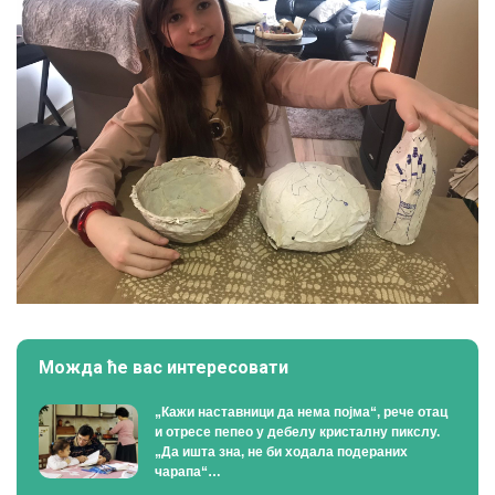
Можда ће вас интересовати
„Кажи наставници да нема појма“, рече отац
и отресе пепео у дебелу кристалну пикслу.
„Да ишта зна, не би ходала подераних
чарапа“…