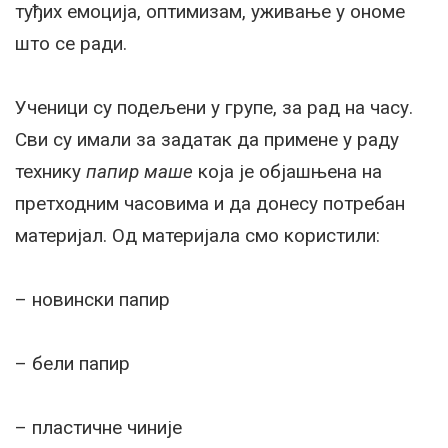
туђих емоција, оптимизам, уживање у ономе
што се ради.
Ученици су подељени у групе, за рад на часу.
Сви су имали за задатак да примене у раду
технику
папир маше
која је објашњена на
претходним часовима и да донесу потребан
материјал. Од материјала смо користили:
– новински папир
– бели папир
– пластичне чиније