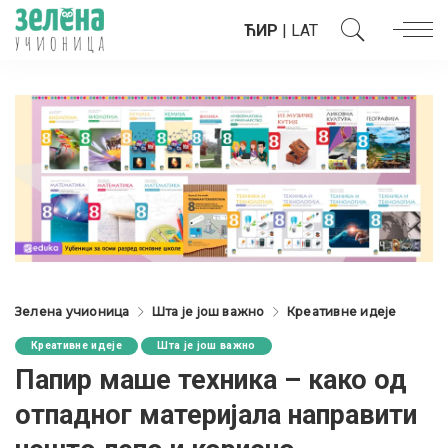
ЋИР
|
LAT
Зелена учионица
Шта је још важно
Креативне идеје
Креативне идеје
Шта је још важно
Папир маше техника – како од
отпадног материјала направити