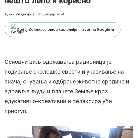
нешто лепо и корисно
Редакција
28. јануар 2024.
Аутор:
Posted
by
Dodaj Zelenu učionicu kao omiljeni izvor na Google-u
Основни циљ одржавања радионица је
подизање еколошке свести и указивање на
значај очувања и одбране животне средине и
здравља људи и планете Земље кроз
едукативно-креативни и релаксирајући
приступ.