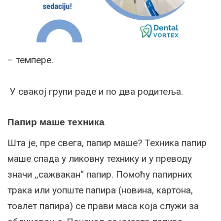
– темпере.
У свакој групи раде и по два родитеља.
Папир маше техника
Шта је, пре свега, папир маше? Техника папир
маше спада у ликовну технику и у преводу
значи ,,сажвакан“ папир. Помоћу папирних
трака или уопште папира (новина, картона,
тоалет папира) се прави маса која служи за