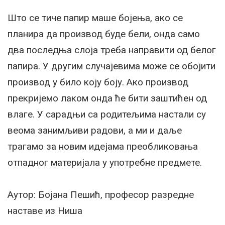
Што се тиче папир маше бојења, ако се
планира да производ буде бели, онда само
два последња слоја треба направити од белог
папира. У другим случајевима може се обојити
производ у било коју боју. Ако производ
прекријемо лаком онда ће бити заштићен од
влаге. У сарадњи са родитељима настали су
веома занимљиви радови, а ми и даље
трагамо за новим идејама преобликовања
отпадног материјала у употребне предмете.
Аутор: Бојана Пешић, професор разредне
наставе из Ниша