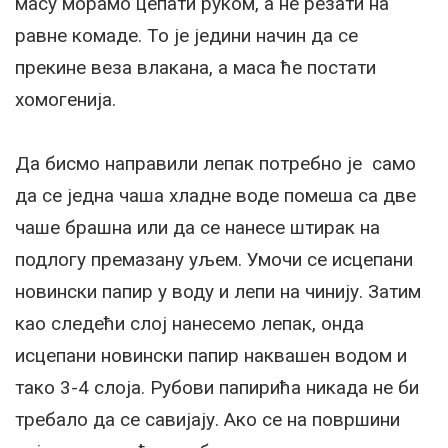
масу морамо цепати руком, а не резати на
равне комаде. То је једини начин да се
прекине веза влакана, а маса ће постати
хомогенија.
Да бисмо направили лепак потребно је само
да се једна чаша хладне воде помеша са две
чаше брашна или да се нанесе штирак на
подлогу премазану уљем. Умочи се исцепани
новински папир у воду и лепи на чинију. Затим
као следећи слој нанесемо лепак, онда
исцепани новински папир наквашен водом и
тако 3-4 слоја. Рубови папирића никада не би
требало да се савијају. Ако се на површини