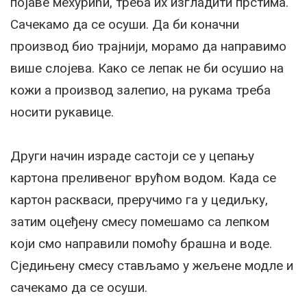
појаве мехурићи, треба их изгладити прстима.
Сачекамо да се осуши. Да би коначни
производ био трајнији, морамо да направимо
више слојева. Како се лепак не би осушио на
кожи а производ залепио, на рукама треба
носити рукавице.
Други начин израде састоји се у цепању
картона преливеног врућом водом. Када се
картон раскваси, преручимо га у цедиљку,
затим оцеђену смесу помешамо са лепком
који смо направили помоћу брашна и воде.
Сједињену смесу стављамо у жељене модле и
сачекамо да се осуши.