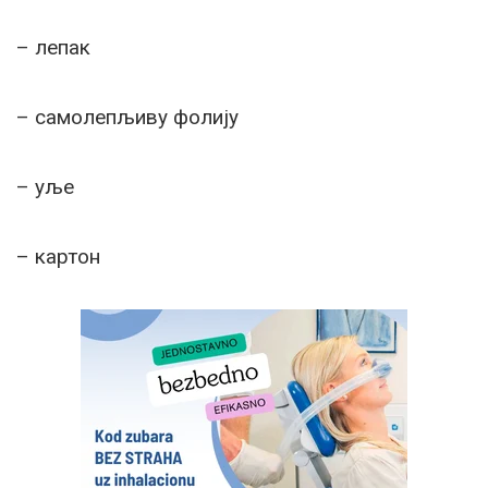
– лепак
– самолепљиву фолију
– уље
– картон