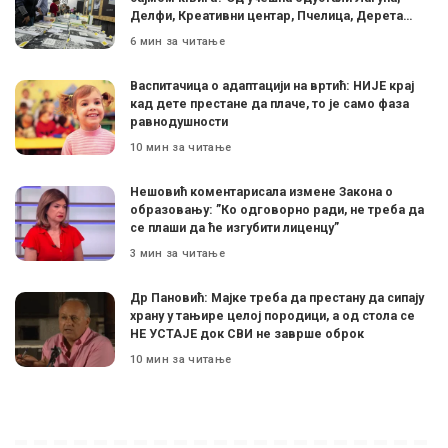
Делфи, Креативни центар, Пчелица, Дерета…
6 мин за читање
Васпитачица о адаптацији на вртић: НИЈЕ крај
кад дете престане да плаче, то је само фаза
равнодушности
10 мин за читање
Нешовић коментарисала измене Закона о
образовању: ”Ко одговорно ради, не треба да
се плаши да ће изгубити лиценцу”
3 мин за читање
Др Пановић: Мајке треба да престану да сипају
храну у тањире целој породици, а од стола се
НЕ УСТАЈЕ док СВИ не заврше оброк
10 мин за читање