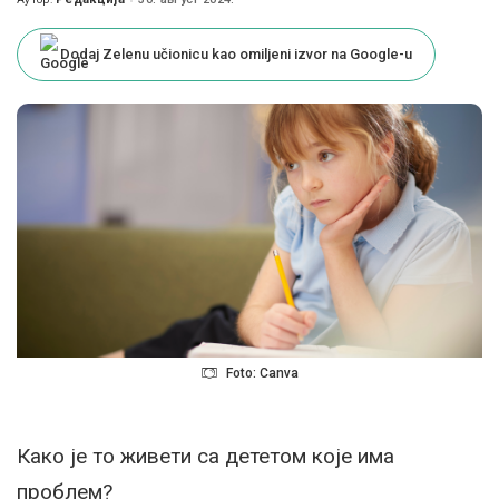
Posted
by
Dodaj Zelenu učionicu kao omiljeni izvor na Google-u
Foto: Canva
Како је то живети са дететом које има
проблем?