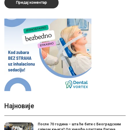
Најновије
После 70 година – шта ће бити с Београдским
сајмом књига? Од учешћа одустали Лагуна,