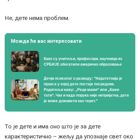
Не, дете нема проблем.
Можда ће вас интересовати
Како су учитељи, професори, научници из
СРБИЈЕ обогатили америчко образовање
Дечји психолог о разводу: ”Најштетнија је
пракса у којој дете постаје посредник.
Родитељи кажу: „Реци мами“ или „Кажи
тати“. Чак и када порука није непријатна, дете
је може доживети као терет.”
То је дете и има оно што је за дете
карактеристично – жељу да упознаје свет око