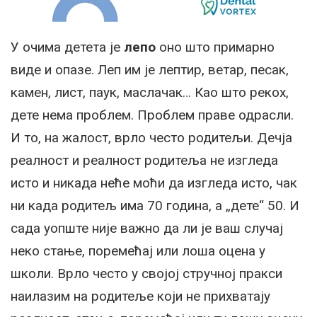
У очима детета је
лепо
оно што примарно
виде и опазе. Леп им је лептир, ветар, песак,
камен, лист, паук, маслачак… Као што рекох,
дете нема проблем. Проблем праве одрасли.
И то, на жалост, врло често родитељи. Дечја
реалност и реалност родитеља не изгледа
исто и никада неће моћи да изгледа исто, чак
ни када родитељ има 70 година, а „дете“ 50. И
сада уопште није важно да ли је ваш случај
неко стање, поремећај или лоша оцена у
школи. Врло често у својој стручној пракси
наилазим на родитеље који не прихватају