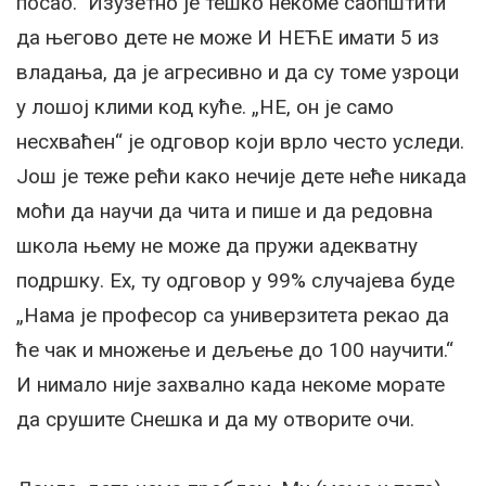
посао.“ Изузетно је тешко некоме саопштити
да његово дете не може И НЕЋЕ имати 5 из
владања, да је агресивно и да су томе узроци
у лошој клими код куће. „НЕ, он је само
несхваћен“ је одговор који врло често уследи.
Још је теже рећи како нечије дете неће никада
моћи да научи да чита и пише и да редовна
школа њему не може да пружи адекватну
подршку. Ех, ту одговор у 99% случајева буде
„Нама је професор са универзитета рекао да
ће чак и множење и дељење до 100 научити.“
И нимало није захвално када некоме морате
да срушите Снешка и да му отворите очи.