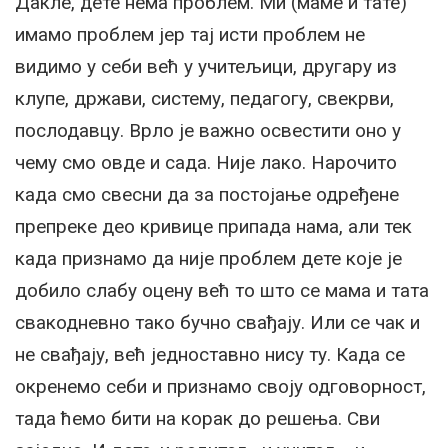
Дакле, дете нема проблем. Ми (маме и тате)
имамо проблем јер тај исти проблем не
видимо у себи већ у учитељици, другару из
клупе, држави, систему, педагогу, свекрви,
послодавцу. Врло је важно освестити оно у
чему смо овде и сада. Није лако. Нарочито
када смо свесни да за постојање одређене
препреке део кривице припада нама, али тек
када признамо да није проблем дете које је
добило слабу оцену већ то што се мама и тата
свакодневно тако бучно свађају. Или се чак и
не свађају, већ једноставно нису ту. Када се
окренемо себи и признамо своју одговорност,
тада ћемо бити на корак до решења. Сви