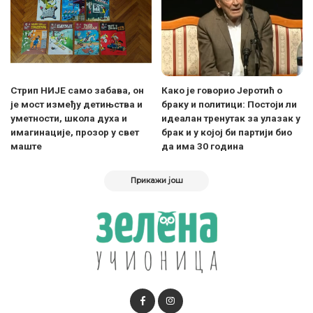
Стрип НИЈЕ само забава, он
Како је говорио Јеротић о
је мост између детињства и
браку и политици: Постоји ли
уметности, школа духа и
идеалан тренутак за улазак у
имагинације, прозор у свет
брак и у којој би партији био
маште
да има 30 година
Прикажи још