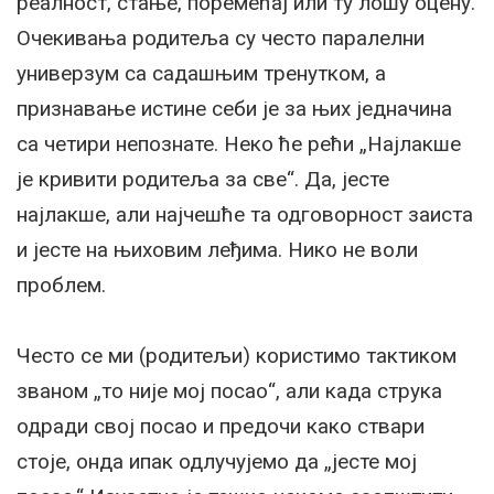
реалност, стање, поремећај или ту лошу оцену.
Очекивања родитеља су често паралелни
универзум са садашњим тренутком, а
признавање истине себи је за њих једначина
са четири непознате. Неко ће рећи „Најлакше
је кривити родитеља за све“. Да, јесте
најлакше, али најчешће та одговорност заиста
и јесте на њиховим леђима. Нико не воли
проблем.
Често се ми (родитељи) користимо тактиком
званом „то није мој посао“, али када струка
одради свој посао и предочи како ствари
стоје, онда ипак одлучујемо да „јесте мој