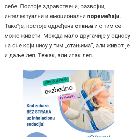
себе. Постоје здравствени, развојни,
интелектуални и емоционални
поремећаји
.
Такође, постоје одређена
стања
и с тим се
може живети. Можда мало другачије у односу
на оне који нису у тим „стањима“, али живот је
и даље леп. Тежак, али ипак леп.