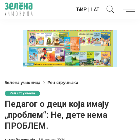
ЋИР
|
LAT
Зелена учионица
Реч стручњака
Реч стручњака
Педагог о деци која имају
„проблем“: Не, дете нема
ПРОБЛЕМ.
Редакција
30. август 2024.
Аутор: