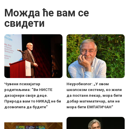
Можда ће вам се
свидети
Чувени психијатар
Неуробиолог: „У овом
родитељима: ”Ви НИСТЕ
школском систему, ко жели
дизајнери своје деце.
да постане лекар, мора бити
Природа вам то НИКАД не би
добар математичар, али не
дозволила да будете”
мора бити ЕМПАТИЧАН“