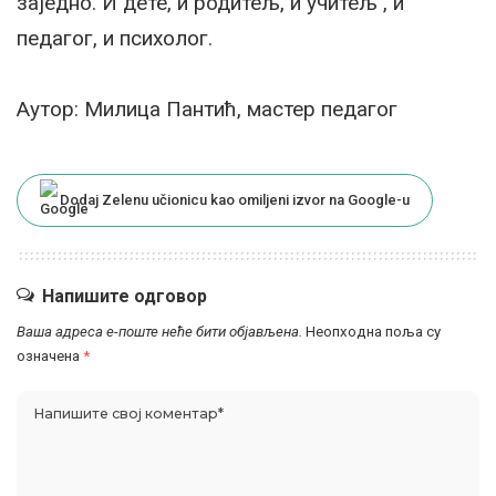
заједно. И дете, и родитељ, и учитељ , и
педагог, и психолог.
Аутор: Милица Пантић, мастер педагог
Dodaj Zelenu učionicu kao omiljeni izvor na Google-u
Напишите одговор
Ваша адреса е-поште неће бити објављена.
Неопходна поља су
означена
*