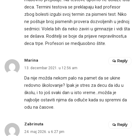
deca. Termini testova se preklapaju kad profesor
zbog bolesti izgubi svoj termin za pismeni test. Niko
ne poštuje broj pismenih provera dozvoljenih u jednoj
sedmici. Volela bih da neko zaviri u gimnazije i vidi šta
se dešava. Roditelji se boje da prijave nepravilnosti,a
deca trpe. Profesori se medjusobno štite.
Marina
Reply
13. decembar 2021. u 12:56 am
Da nije možda nekom palo na pamet da se ukine
redovno školovanje? Ipak je stres za decu da idu u
školu, i to još svaki dan u isto vreme…možda je
najbolje ostaviti njima da odluče kada su spremni da
odu na časove.
Zabrinuta
Reply
24. maj 2026. u 6:27 pm