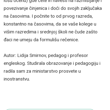
lošu ocenu) gde ćete ih navesti na razmišljanje i
povezivanje činjenica i doći do svojih zaključaka
na časovima. I počnite to od prvog razreda,
konstantno na časovima, da se vaše kolege u
višim razredima i srednjoj školi ne čude zašto
đaci ne umeju da formulišu rečenice.
Autor: Lidija Smirnov, pedagog i profesor
engleskog. Studirala obrazovanje i pedagogiju i
radila sam za ministarstvo prosvete u
inostranstvu.