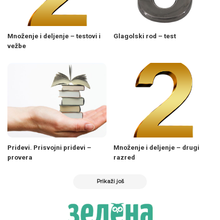
Množenje i deljenje – testovi i
Glagolski rod – test
vežbe
Pridevi. Prisvojni pridevi –
Množenje i deljenje – drugi
provera
razred
Prikaži još