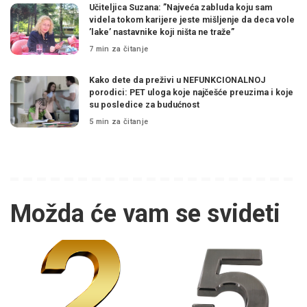
Učiteljica Suzana: ”Najveća zabluda koju sam
videla tokom karijere jeste mišljenje da deca vole
’lake’ nastavnike koji ništa ne traže”
7 min za čitanje
Kako dete da preživi u NEFUNKCIONALNOJ
porodici: PET uloga koje najčešće preuzima i koje
su posledice za budućnost
5 min za čitanje
Možda će vam se svideti