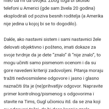
hteo da mi da dvojku. Zbog toga bi školski
telefoni u Americi (gde sam živela 20 godina)
eksplodirali od poziva besnih roditelja (a Amerika
nije jedina u kojoj bi se to dogodilo).
Dakle, ako nastavni sistem i sami nastavnici žele
delovati objektivno i pošteno, imati dokaze za
svoje tvrdnje da je dete “znalo” ili “nije znalo”, to
mogu učiniti samo pismenom ocenom i da su
gore navedeni kriteriji zadovoljeni. Pitanja moraju
tražiti nedvosmislene odgovore i jasno i glasno
naznačiti šta je (ne)prihvatljiv odgovor. Napravite
primer kontrolnog/pismenog s odgovorima i
stavite na Tims, Gugl učionicu itd. da se zna koji