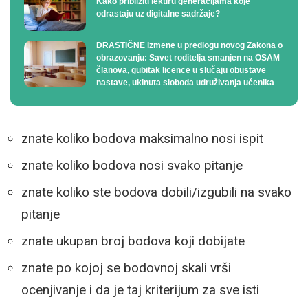
Kako približiti lektiru generacijama koje
odrastaju uz digitalne sadržaje?
DRASTIČNE izmene u predlogu novog Zakona o
obrazovanju: Savet roditelja smanjen na OSAM
članova, gubitak licence u slučaju obustave
nastave, ukinuta sloboda udruživanja učenika
znate koliko bodova maksimalno nosi ispit
znate koliko bodova nosi svako pitanje
znate koliko ste bodova dobili/izgubili na svako
pitanje
znate ukupan broj bodova koji dobijate
znate po kojoj se bodovnoj skali vrši
ocenjivanje i da je taj kriterijum za sve isti