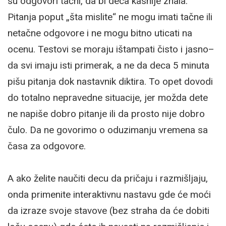
su odgovori tačni, da bi deca kasnije znala.
Pitanja poput „šta mislite“ ne mogu imati tačne ili
netačne odgovore i ne mogu bitno uticati na
ocenu. Testovi se moraju ištampati čisto i jasno–
da svi imaju isti primerak, a ne da deca 5 minuta
pišu pitanja dok nastavnik diktira. To opet dovodi
do totalno nepravedne situacije, jer možda dete
ne napiše dobro pitanje ili da prosto nije dobro
čulo. Da ne govorimo o oduzimanju vremena sa
časa za odgovore.
A ako želite naučiti decu da pričaju i razmišljaju,
onda primenite interaktivnu nastavu gde će moći
da izraze svoje stavove (bez straha da će dobiti