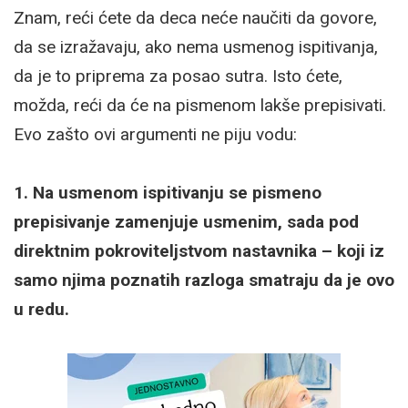
Znam, reći ćete da deca neće naučiti da govore,
da se izražavaju, ako nema usmenog ispitivanja,
da je to priprema za posao sutra. Isto ćete,
možda, reći da će na pismenom lakše prepisivati.
Evo zašto ovi argumenti ne piju vodu:
1. Na usmenom ispitivanju se pismeno
prepisivanje zamenjuje usmenim, sada pod
direktnim pokroviteljstvom nastavnika – koji iz
samo njima poznatih razloga smatraju da je ovo
u redu.