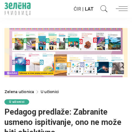
ĆIR
|
LAT
Zelena učionica
U učionici
U učionici
Pedagog predlaže: Zabranite
usmeno ispitivanje, ono ne može