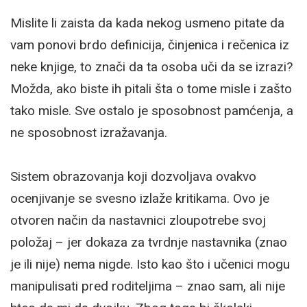
Mislite li zaista da kada nekog usmeno pitate da
vam ponovi brdo definicija, činjenica i rečenica iz
neke knjige, to znači da ta osoba uči da se izrazi?
Možda, ako biste ih pitali šta o tome misle i zašto
tako misle. Sve ostalo je sposobnost pamćenja, a
ne sposobnost izražavanja.
Sistem obrazovanja koji dozvoljava ovakvo
ocenjivanje se svesno izlaže kritikama. Ovo je
otvoren način da nastavnici zloupotrebe svoj
položaj – jer dokaza za tvrdnje nastavnika (znao
je ili nije) nema nigde. Isto kao što i učenici mogu
manipulisati pred roditeljima – znao sam, ali nije