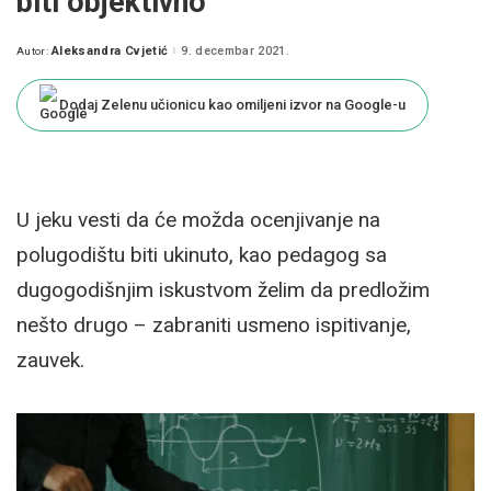
biti objektivno
Aleksandra Cvjetić
9. decembar 2021.
Autor:
Posted
by
Dodaj Zelenu učionicu kao omiljeni izvor na Google-u
U jeku vesti da će možda ocenjivanje na
polugodištu biti ukinuto, kao pedagog sa
dugogodišnjim iskustvom želim da predložim
nešto drugo – zabraniti usmeno ispitivanje,
zauvek.