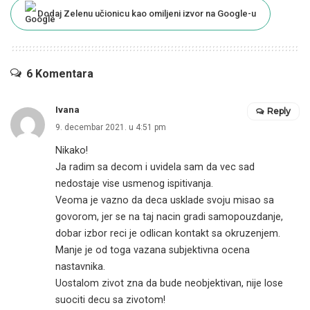
Dodaj Zelenu učionicu kao omiljeni izvor na Google-u
6 Komentara
Ivana
Reply
9. decembar 2021. u 4:51 pm
Nikako!
Ja radim sa decom i uvidela sam da vec sad
nedostaje vise usmenog ispitivanja.
Veoma je vazno da deca usklade svoju misao sa
govorom, jer se na taj nacin gradi samopouzdanje,
dobar izbor reci je odlican kontakt sa okruzenjem.
Manje je od toga vazana subjektivna ocena
nastavnika.
Uostalom zivot zna da bude neobjektivan, nije lose
suociti decu sa zivotom!