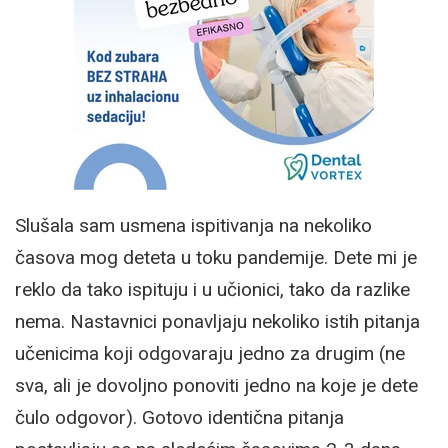
Slušala sam usmena ispitivanja na nekoliko
časova mog deteta u toku pandemije. Dete mi je
reklo da tako ispituju i u učionici, tako da razlike
nema. Nastavnici ponavljaju nekoliko istih pitanja
učenicima koji odgovaraju jedno za drugim (ne
sva, ali je dovoljno ponoviti jedno na koje je dete
čulo odgovor). Gotovo identična pitanja