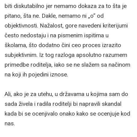
biti diskutabilno jer nemamo dokaza za to šta je
pitano, šta ne. Dakle, nemamo ni „o“ od
objektivnosti. Nažalost, gore navedeni kriterijumi
često nedostaju i na pismenim ispitima u
školama, što dodatno čini ceo proces izrazito
subjektivnim. Iz tog razloga apsolutno razumem
primedbe roditelja, iako se ne slažem sa načinom
na koji ih pojedini iznose.
Ali, ako je za utehu, u državama u kojima sam do
sada živela i radila roditelji bi napravili skandal
kada bi se ocenjivalo onako kako se ocenjuje kod
nas.