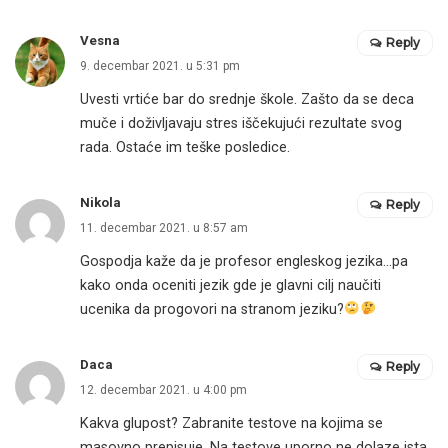
Vesna
Reply
9. decembar 2021. u 5:31 pm
Uvesti vrtiće bar do srednje škole. Zašto da se deca
muče i doživljavaju stres iščekujući rezultate svog
rada. Ostaće im teške posledice.
Nikola
Reply
11. decembar 2021. u 8:57 am
Gospodja kaže da je profesor engleskog jezika…pa
kako onda oceniti jezik gde je glavni cilj naučiti
ucenika da progovori na stranom jeziku?
Daca
Reply
12. decembar 2021. u 4:00 pm
Kakva glupost? Zabranite testove na kojima se
masovno prepisuje. Na testove uporno ne dolaze ista