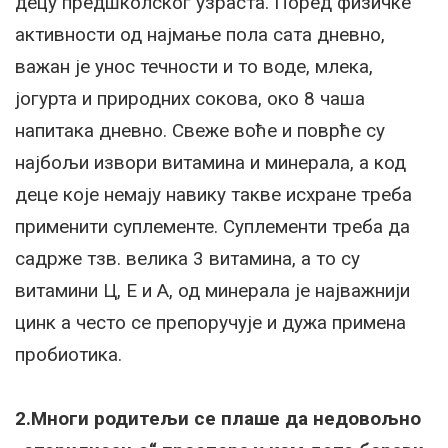
децу предшколског узраста. Поред физичке
активности од најмање пола сата дневно,
важан је унос течности и то воде, млека,
јогурта и природних сокова, око 8 чаша
напитака дневно. Свеже воће и поврће су
најбољи извори витамина и минерала, а код
деце које немају навику такве исхране треба
применити суплементе. Суплементи треба да
садрже тзв. велика 3 витамина, а то су
витамини Ц, Е и А, од минерала је најважнији
цинк а често се препоручује и дужа примена
пробиотика.
2.Многи родитељи се плаше да недовољно