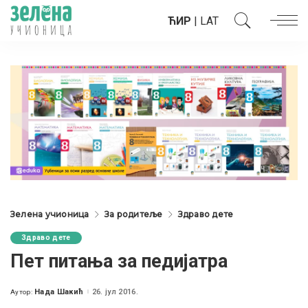
ЋИР
|
LAT
Зелена учионица
За родитеље
Здраво дете
Здраво дете
Пет питања за педијатра
Нада Шакић
26. јул 2016.
Аутор:
Posted
by