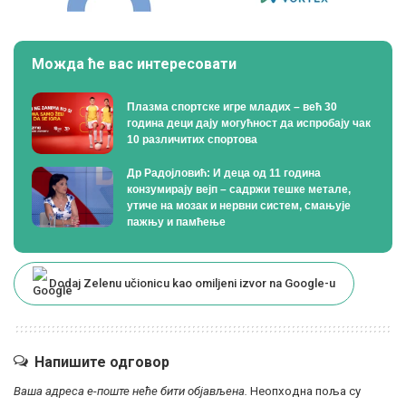
Можда ће вас интересовати
Плазма спортске игре младих – већ 30
година деци дају могућност да испробају чак
10 различитих спортова
Др Радојловић: И деца од 11 година
конзумирају вејп – садржи тешке метале,
утиче на мозак и нервни систем, смањује
пажњу и памћење
Dodaj Zelenu učionicu kao omiljeni izvor na Google-u
Напишите одговор
Ваша адреса е-поште неће бити објављена.
Неопходна поља су