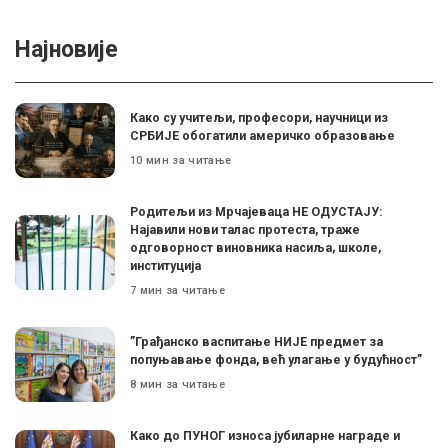
Најновије
Како су учитељи, професори, научници из
СРБИЈЕ обогатили америчко образовање
10 мин за читање
Родитељи из Мрчајеваца НЕ ОДУСТАЈУ:
Најавили нови талас протеста, траже
одговорност виновника насиља, школе,
институција
7 мин за читање
”Грађанско васпитање НИЈЕ предмет за
попуњавање фонда, већ улагање у будућност”
8 мин за читање
Како до ПУНОГ износа јубиларне награде и