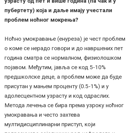
узрасту од пет и више година (па чак и у
пубертету) која и даље имају учестали
проблем ноћног мокрења?
Ноћно умокравање (енуреза) је чест проблем
о коме се нерадо говори и до навршених пет
година сматра се нормалном, физиолошком
појавом. Међутим, јавља се код 5-10%
предшколске деце, а проблем може да буде
присутан у мањем проценту (0.5-1%) и у
адолесцентном узрасту и код одраслих.
Метода лечења се бира према узроку ноћног
умокравања и често захтева
мултидисциплинарни приступ, који