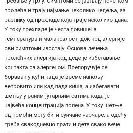
гребање у грлу. Симптоми се јављају почетком
пролећа и трају најмање неколико недеља, за
разлику од прехладе која траје неколико дана.
У току прехладе је честа повишена
температура и малаксалост, док код алергије
ови симптоми изостају. Основа лечења
пролећних алергија код деце је избегавање
контакта са алергеном. Препоручује се
боравак у кући када је време напољу
ветровито или кад пада киша, а избегавати
шетњу у раним јутарњим сатима када је
највећа концентрација полена. У току шетње
од помоћи могу бити сунчане наочаре, а одећу
треба свакодневно прати и дете свако вече