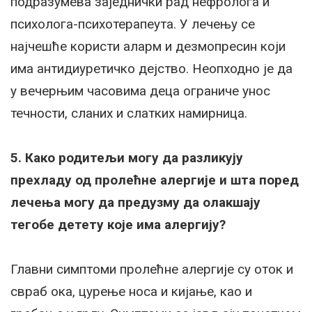
подразумева заједнички рад нефролога и
психолога-психотерапеута. У лечењу се
најчешће користи аларм и дезмопресин који
има антидиуретичко дејство. Неопходно је да
у вечерњим часовима деца ограниче унос
течности, сланих и слатких намирница.
5. Како родитељи могу да разликују
прехладу од пролећне алергије и шта поред
лечења могу да предузму да олакшају
тегобе детету које има алергију?
Главни симптоми пролећне алергије су оток и
свраб ока, цурење носа и кијање, као и