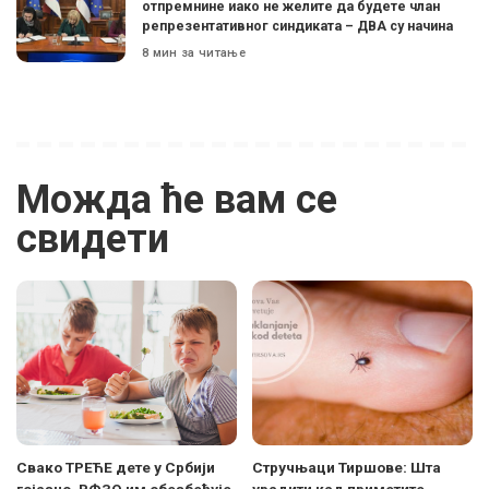
отпремнине иако не желите да будете члан
репрезентативног синдиката – ДВА су начина
8 мин за читање
Можда ће вам се
свидети
Свако ТРЕЋЕ дете у Србији
Стручњаци Тиршове: Шта