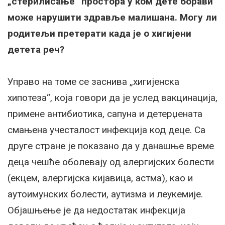
„стерилисање“ простора у ком дете борави
може нарушити здравље малишана. Могу ли
родитељи претерати када је о хигијени
детета реч?
Управо на томе се заснива „хигијенска
хипотеза“, која говори да је услед вакцинација,
примене антибиотика, сапуна и детерџената
смањена учесталост инфекција код деце. Са
друге стране је показано да у данашње време
деца чешће оболевају од алергијских болести
(екцем, алергијска кијавица, астма), као и
аутоимунских болести, аутизма и леукемије.
Објашњење је да недостатак инфекција