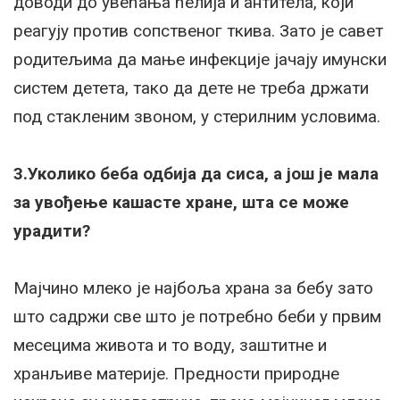
доводи до увећања ћелија и антитела, који
реагују против сопственог ткива. Зато је савет
родитељима да мање инфекције јачају имунски
систем детета, тако да дете не треба држати
под стакленим звоном, у стерилним условима.
3.Уколико беба одбија да сиса, а још је мала
за увођење кашасте хране, шта се може
урадити?
Мајчино млеко је најбоља храна за бебу зато
што садржи све што је потребно беби у првим
месецима живота и то воду, заштитне и
хранљиве материје. Предности природне