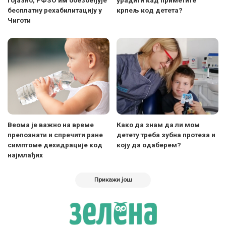
гојазно, РФЗО им обезбеђује
урадити кад приметите
бесплатну рехабилитацију у
крпељ код детета?
Чиготи
Веома је важно на време
Како да знам да ли мом
препознати и спречити ране
детету треба зубна протеза и
симптоме дехидрације код
коју да одаберем?
најмлађих
Прикажи још