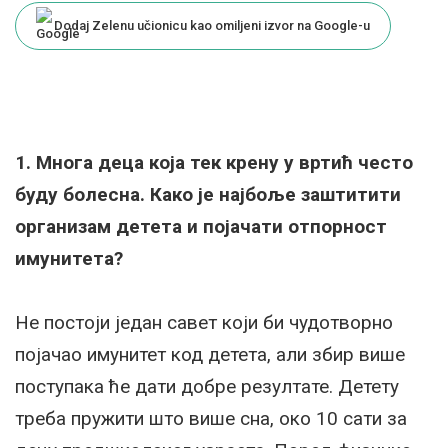
Dodaj Zelenu učionicu kao omiljeni izvor na Google-u
1. Многа деца која тек крену у вртић често
буду болесна. Како је најбоље заштитити
организам детета и појачати отпорност
имунитета?
Не постоји један савет који би чудотворно
појачао имунитет код детета, али збир више
поступака ће дати добре резултате. Детету
треба пружити што више сна, око 10 сати за