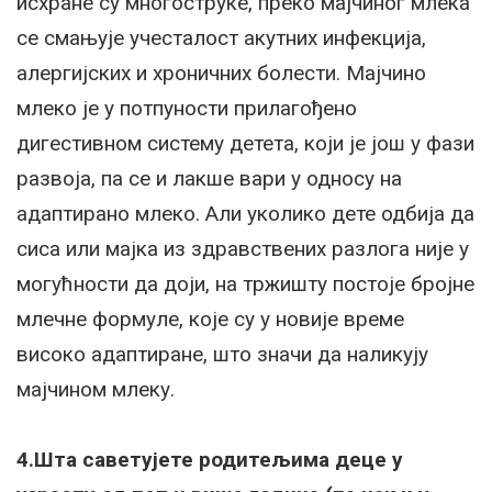
исхране су многоструке, преко мајчиног млека
се смањује учесталост акутних инфекција,
алергијских и хроничних болести. Мајчино
млеко је у потпуности прилагођено
дигестивном систему детета, који је још у фази
развоја, па се и лакше вари у односу на
адаптирано млеко. Али уколико дете одбија да
сиса или мајка из здравствених разлога није у
могућности да доји, на тржишту постоје бројне
млечне формуле, које су у новије време
високо адаптиране, што значи да наликују
мајчином млеку.
4.Шта саветујете родитељима деце у