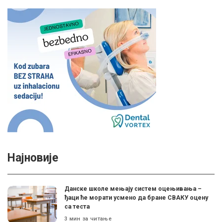
Најновије
Данске школе мењају систем оцењивања –
ђаци ће морати усмено да бране СВАКУ оцену
са теста
3 мин за читање