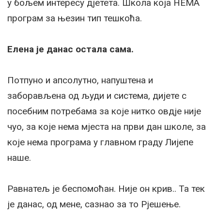
у бољем интересу дјетета. Школа која НЕМА
програм за њезин тип тешкоћа.
Елена је данас остала сама.
Потпуно и апсолутно, напуштена и
заборављена од људи и система, дијете с
посебним потребама за које нитко овдје није
чуо, за које нема мјеста на први дан школе, за
које нема програма у главном граду Лијепе
наше.
Равнатељ је беспомоћан. Није он крив.. Та тек
је данас, од мене, сазнао за то Рјешење.