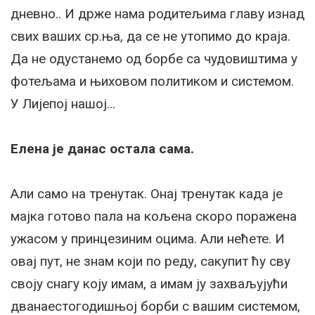
дневно.. И држе нама родитељима главу изнад
свих ваших ср.ња, да се не утопимо до краја.
Да не одустанемо од борбе са чудовиштима у
фотељама и њиховом политиком и системом.
У Лијепој нашој…
Елена је данас остала сама.
Али само на тренутак. Онај тренутак када је
мајка готово пала на кољена скоро поражена
ужасом у принцезиним оцима. Али нећете. И
овај пут, не знам који по реду, сакупит ћу сву
своју снагу коју имам, а имам ју захваљујући
дванаестогодишњој борби с вашим системом,