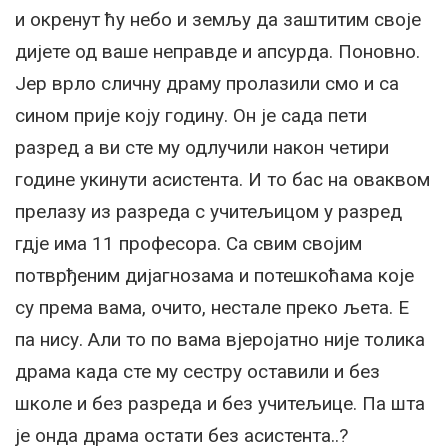
и окренут ћу небо и земљу да заштитим своје
дијете од ваше неправде и апсурда. Поновно.
Јер врло сличну драму пролазили смо и са
сином прије коју годину. Он је сада пети
разред а ви сте му одлучили након четири
године укинути асистента. И то бас на оваквом
прелазу из разреда с учитељицом у разред
гдје има 11 професора. Са свим својим
потврђеним дијагнозама и потешкоћама које
су према вама, очито, нестале преко љета. Е
па нису. Али то по вама вјеројатно није толика
драма када сте му сестру оставили и без
школе и без разреда и без учитељице. Па шта
је онда драма остати без асистента..?