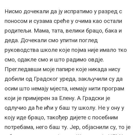
Нисмо дочекали да ју испратимо у разред с
поносом и сузама среће у очима као остали
родитељи. Мама, тата, велики брацо, бака и
деда. Дочекали смо упитни поглед
руководства школе које појма није имало тко
смо, одакле смо и што радимо овдје.
Прегледавши моје папире које никада нису
добили од Градског уреда, закључили су да
осим што немају мјеста, немају нити програм
који је примјерен за Елену. А Градски је
одлучио да ће ићи у баш ту школу. Не у ону у
коју иде брацо, такођер дијете с посебним
потребама, него баш ту. Јер, објаснили су, то је