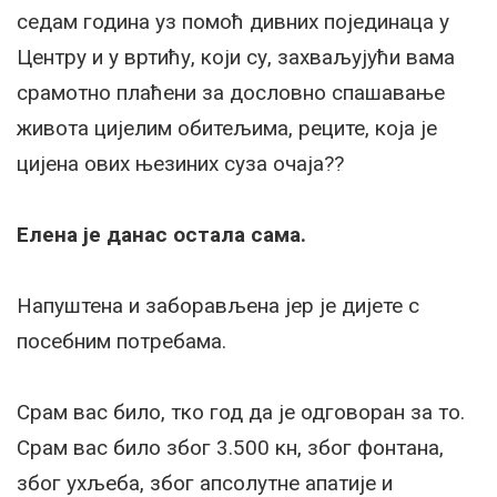
седам година уз помоћ дивних појединаца у
Центру и у вртићу, који су, захваљујући вама
срамотно плаћени за дословно спашавање
живота цијелим обитељима, реците, која је
цијена ових њезиних суза очаја??
Елена је данас остала сама.
Напуштена и заборављена јер је дијете с
посебним потребама.
Срам вас било, тко год да је одговоран за то.
Срам вас било због 3.500 кн, због фонтана,
због ухљеба, због апсолутне апатије и