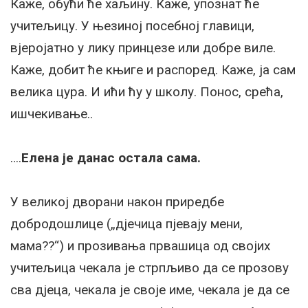
Каже, обући ће хаљину. Каже, упознат ће
учитељицу. У њезиној посебној главици,
вјеројатно у лику принцезе или добре виле.
Каже, добит ће књиге и распоред. Каже, ја сам
велика цура. И ићи ћу у школу. Понос, срећа,
ишчекивање..
….
Елена је данас остала сама.
У великој дворани након приредбе
добродошлице („дјечица пјевају мени,
мама??“) и прозивања првашица од својих
учитељица чекала је стрпљиво да се прозову
сва дјеца, чекала је своје име, чекала је да се