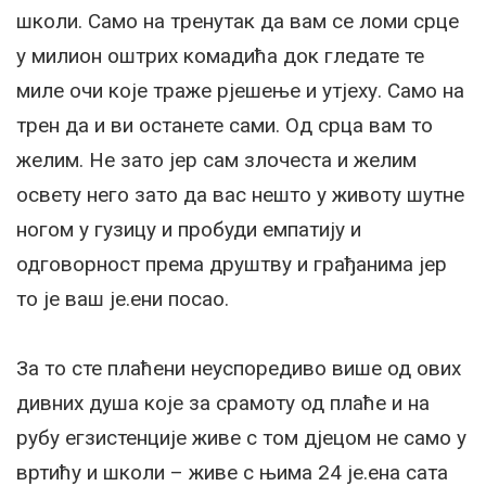
школи. Само на тренутак да вам се ломи срце
у милион оштрих комадића док гледате те
миле очи које траже рјешење и утјеху. Само на
трен да и ви останете сами. Од срца вам то
желим. Не зато јер сам злочеста и желим
освету него зато да вас нешто у животу шутне
ногом у гузицу и пробуди емпатију и
одговорност према друштву и грађанима јер
то је ваш је.ени посао.
За то сте плаћени неуспоредиво више од ових
дивних душа које за срамоту од плаће и на
рубу егзистенције живе с том дјецом не само у
вртићу и школи – живе с њима 24 је.ена сата