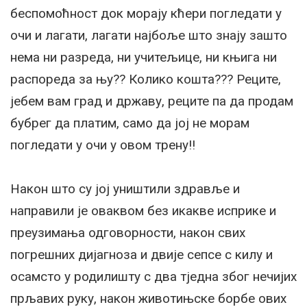
беспомоћност док морају кћери погледати у
очи и лагати, лагати најбоље што знају зашто
нема ни разреда, ни учитељице, ни књига ни
распореда за њу?? Колико кошта??? Реците,
јебем вам град и државу, реците па да продам
бубрег да платим, само да јој не морам
погледати у очи у овом трену!!
Након што су јој уништили здравље и
направили је оваквом без икакве исприке и
преузимања одговорности, након свих
погрешних дијагноза и двије сепсе с килу и
осамсто у родилишту с два тједна због нечијих
прљавих руку, након животињске борбе ових