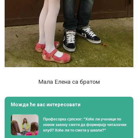
Мала Елена са братом
Можда ће вас интересовати
Професорка српског: ”Хоће ли ученици по
новом закону смети да формирају читалачки
клуб? Хоће ли то смети у школи?”