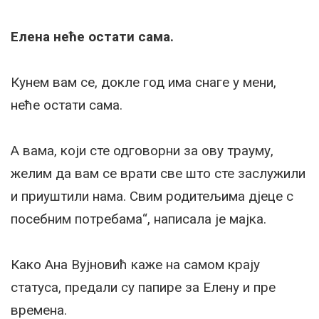
Елена неће остати сама.
Кунем вам се, докле год има снаге у мени,
неће остати сама.
А вама, који сте одговорни за ову трауму,
желим да вам се врати све што сте заслужили
и приуштили нама. Свим родитељима дјеце с
посебним потребама“, написала је мајка.
Како Ана Вујновић каже на самом крају
статуса, предали су папире за Елену и пре
времена.