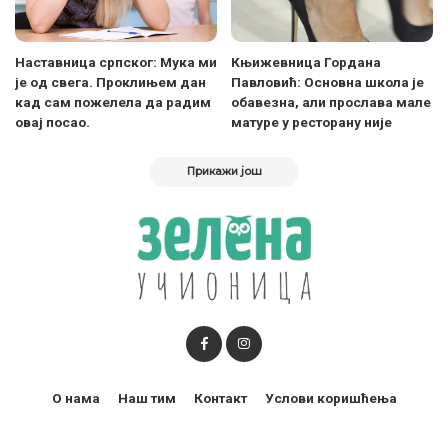
Наставница српског: Мука ми
Књижевница Гордана
је од свега. Проклињем дан
Павловић: Основна школа је
кад сам пожелела да радим
обавезна, али прослава мале
овај посао.
матуре у ресторану није
Прикажи још
О нама
Наш тим
Контакт
Услови коришћења