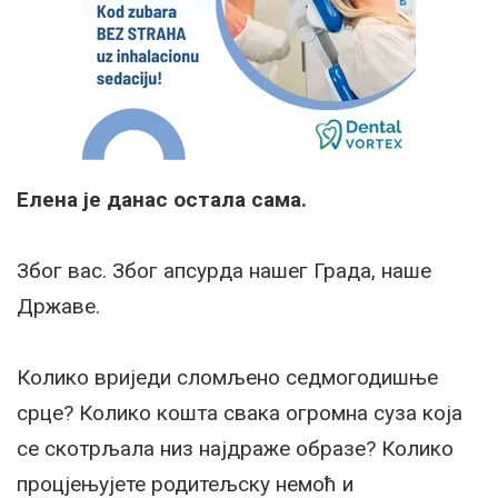
Елена је данас остала сама.
Због вас. Због апсурда нашег Града, наше
Државе.
Колико вриједи сломљено седмогодишње
срце? Колико кошта свака огромна суза која
се скотрљала низ најдраже образе? Колико
процјењујете родитељску немоћ и