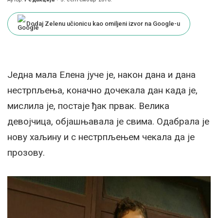
Posted
by
Dodaj Zelenu učionicu kao omiljeni izvor na Google-u
Једна мала Елена јуче је, након дана и дана
нестрпљења, коначно дочекала дан када је,
мислила је, постаје ђак првак. Велика
девојчица, објашњавала је свима. Одабрала је
нову хаљину и с нестрпљењем чекала да је
прозову.