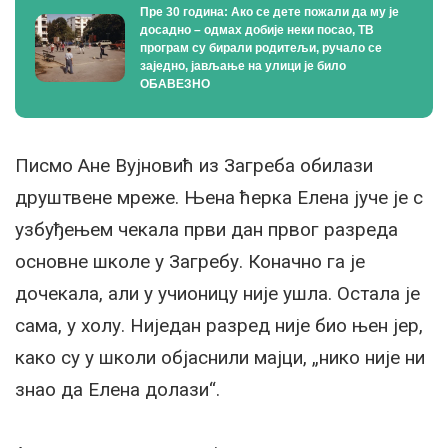
Пре 30 година: Ако се дете пожали да му је
досадно – одмах добије неки посао, ТВ
програм су бирали родитељи, ручало се
заједно, јављање на улици је било
ОБАВЕЗНО
Писмо Ане Вујновић из Загреба обилази
друштвене мреже. Њена ћерка Елена јуче је с
узбуђењем чекала први дан првог разреда
основне школе у Загребу. Коначно га је
дочекала, али у учионицу није ушла. Остала је
сама, у холу. Ниједан разред није био њен јер,
како су у школи објаснили мајци, „нико није ни
знао да Елена долази“.