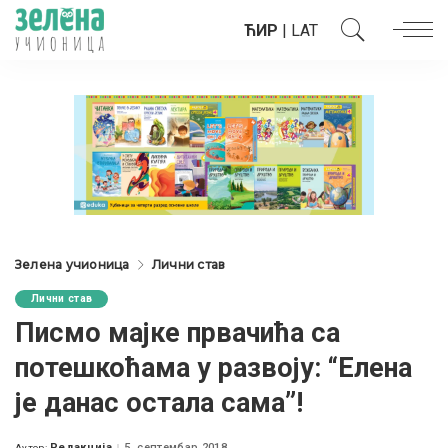
ЋИР
|
LAT
Зелена учионица
Лични став
Лични став
Писмо мајке првачића са
потешкоћама у развоју: “Елена
је данас остала сама”!
Редакција
5. септембар 2018.
Аутор: