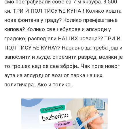
смо преграђивали собе са 7 м кнауфа. 3.500
кн. ТРИ И ПОЛ ТИСУЋЕ КУНА!! Колико кошта
нова фонтана у граду? Колико премјештање
кипова? Колико све небулозе и апсурди у
градској расподјели НАШИХ новаца?? ТРИ И
ПОЛ ТИСУЋЕ КУНА?? Наравно да треба још и
запослити и људе, опремити разред, велики је
то трошак кад се све зброји.. Чак пола новог
аута из апсурдног возног парка наших
политичара.. Ако и толико..