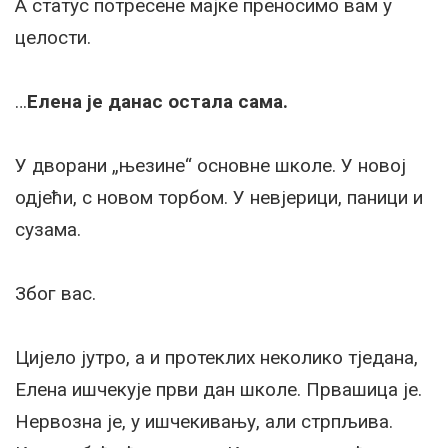
А статус потресене мајке преносимо вам у
целости.
…
Елена је данас остала сама.
У дворани „њезине“ основне школе. У новој
одјећи, с новом торбом. У невјерици, паници и
сузама.
Због вас.
Цијело јутро, а и протеклих неколико тједана,
Елена ишчекује први дан школе. Првашица је.
Нервозна је, у ишчекивању, али стрпљива.