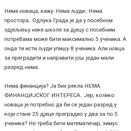
Нема новаца, кажу. Нема људи.. Нема
простора.. Одлука Града је да у посебном
одјељењу неке школе за дјецу с посебним
потребама може бити максимално 5 ученика. А
онда ти исти људи упишу 8 ученика. Али новца
за преградити и направити још један мали
разред-нема.
Нема финанција? Ја бих рекла НЕМА
ФИНАНЦИЈСКОГ ИНТЕРЕСА.. Јер, колико
новаца је потребно да би се један разред у
који стане 25 дјеце преградио у два за по 5
ученика? Не треба бити математичар, зимус