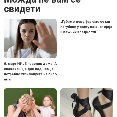
свидети
„Губимо децу, јер смо се ми
изгубили у свету лажног сјаја
и лажних вредности“
8. март НИЈЕ празник дама. А
свакако није дан кад нам је
потребно 20% попуста на било
шта.