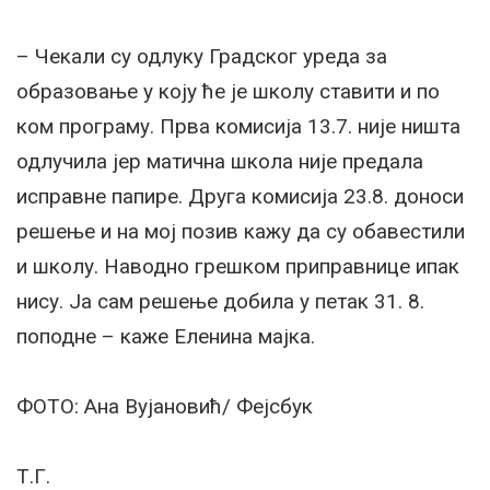
– Чекали су одлуку Градског уреда за
образовање у коју ће је школу ставити и по
ком програму. Прва комисија 13.7. није ништа
одлучила јер матична школа није предала
исправне папире. Друга комисија 23.8. доноси
решење и на мој позив кажу да су обавестили
и школу. Наводно грешком приправнице ипак
нису. Ја сам решење добила у петак 31. 8.
поподне – каже Еленина мајка.
ФОТО: Ана Вујановић/ Фејсбук
Т.Г.