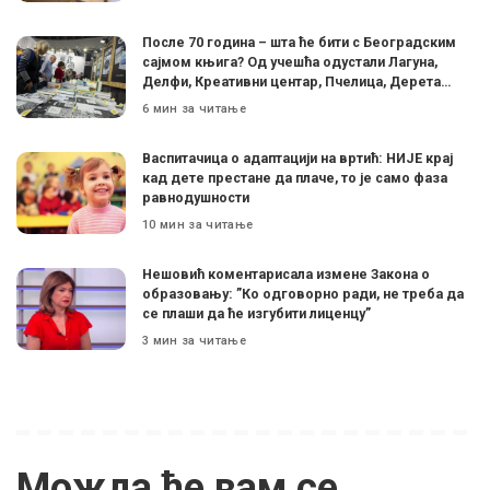
После 70 година – шта ће бити с Београдским
сајмом књига? Од учешћа одустали Лагуна,
Делфи, Креативни центар, Пчелица, Дерета…
6 мин за читање
Васпитачица о адаптацији на вртић: НИЈЕ крај
кад дете престане да плаче, то је само фаза
равнодушности
10 мин за читање
Нешовић коментарисала измене Закона о
образовању: ”Ко одговорно ради, не треба да
се плаши да ће изгубити лиценцу”
3 мин за читање
Можда ће вам се