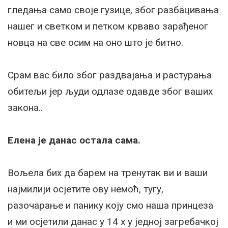
гледања само своје гузице, због разбацивања
нашег и светком и петком крваво зарађеног
новца на све осим на оно што је битно.
Срам вас било због раздвајања и растурања
обитељи јер људи одлазе одавде због ваших
закона..
Елена је данас остала сама.
Вољела бих да барем на тренутак ви и ваши
најмилији осјетите ову немоћ, тугу,
разочарање и панику коју смо наша принцеза
и ми осјетили данас у 14 х у једној загребачкој