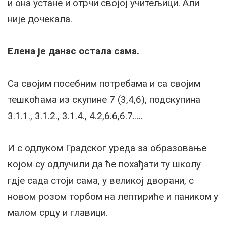
и она устане и отрчи својој учитељици. Али
није дочекала.
Елена је данас остала сама.
Са својим посебним потребама и са својим
тешкоћама из скупине 7 (3,4,6), подскупина
3.1.1., 3.1.2., 3.1.4., 4.2,6.6,6.7…..
И с одлуком Градског уреда за образовање
којом су одлучили да ће похађати ту школу
гдје сада стоји сама, у великој дворани, с
новом розом торбом на лептириће и паником у
малом срцу и главици.