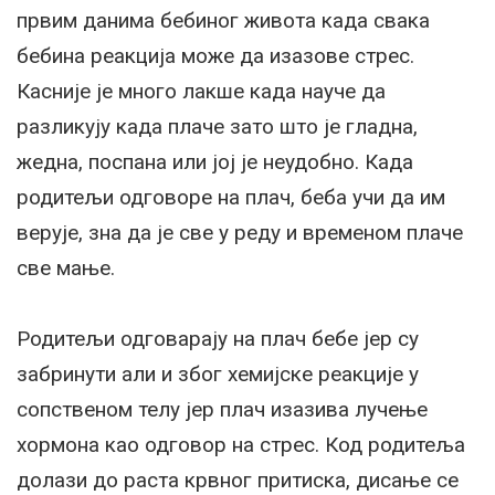
првим данима бебиног живота када свака
бебина реакција може да изазове стрес.
Касније је много лакше када науче да
разликују када плаче зато што је гладна,
жедна, поспана или јој је неудобно. Када
родитељи одговоре на плач, беба учи да им
верује, зна да је све у реду и временом плаче
све мање.
Родитељи одговарају на плач бебе јер су
забринути али и због хемијске реакције у
сопственом телу јер плач изазива лучење
хормона као одговор на стрес. Код родитеља
долази до раста крвног притиска, дисање се