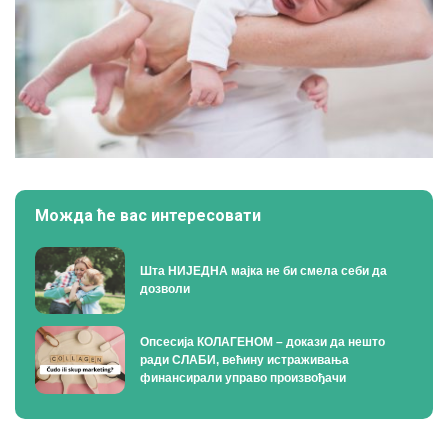
Можда ће вас интересовати
Шта НИЈЕДНА мајка не би смела себи да
дозволи
Опсесија КОЛАГЕНОМ – докази да нешто
ради СЛАБИ, већину истраживања
финансирали управо произвођачи