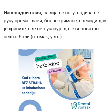
Изненадни плач,
савијање ногу, подизање
руку према глави, болне гримасе, прекиди док
је храните, све ово указује да је вероватно
нешто боли (стомак, уво..).