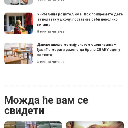
Учитељица родитељима: Док припремате дете
за полазак у школу, поставите себи неколико
питања
8 мин за читање
Данске школе мењају систем оцењивања –
ђаци ће морати усмено да бране СВАКУ оцену
са теста
3 мин за читање
Можда ће вам се
свидети