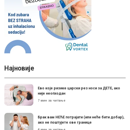
Најновије
Ево које ризике царски рез носи за ДЕТЕ, ако
није неопходан
7 мин за читање
Брак вам НЕЋЕ потрајати (или неће бити добар),
ако не поштујете ове границе
4 мин за читање