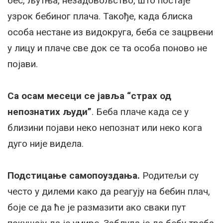
бес, љутња, незадовољство, што постаје
узрок бебиног плача. Такође, када блиска
особа нестане из видокруга, беба се зацрвени
у лицу и плаче све док се та особа поново не
појави.
Са осам месеци се јавља “страх од
непознатих људи”
. Беба плаче када се у
близини појави неко непознат или неко кога
дуго није видела.
Подстицање самопоуздања.
Родитељи су
често у дилеми како да реагују на бебин плач,
боје се да ће је размазити ако сваки пут