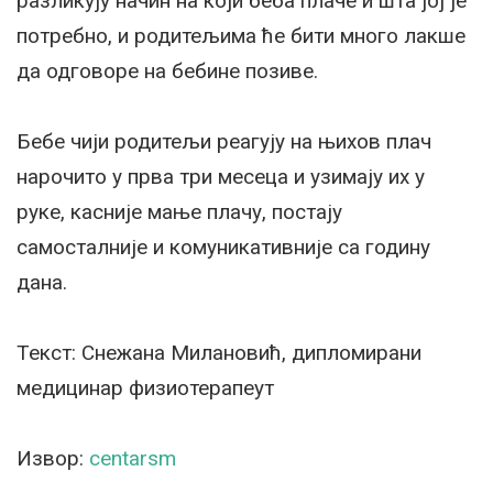
разликују начин на који беба плаче и шта јој је
потребно, и родитељима ће бити много лакше
да одговоре на бебине позиве.
Бебе чији родитељи реагују на њихов плач
нарочито у прва три месеца и узимају их у
руке, касније мање плачу, постају
самосталније и комуникативније са годину
дана.
Текст: Снежана Милановић, дипломирани
медицинар физиотерапеут
Извор:
centarsm