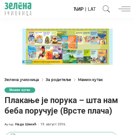
ЋИР
|
LAT
Зелена учионица
За родитеље
Мамин кутак
Мамин кутак
Плакање је порука – шта нам
беба поручује (Врсте плача)
Нада Шакић
19. август 2016.
Аутор:
Posted
by