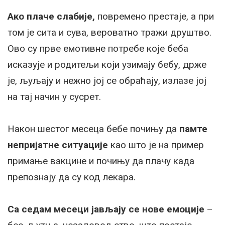
Ако плаче слабије,
повремено престаје, а при
том је сита и сува, вероватно тражи друштво.
Ово су прве емотивне потребе које беба
исказује и родитељи који узимају бебу, држе
је, љуљају и нежно јој се обраћају, излазе јој
на тај начин у сусрет.
Након шестог месеца бебе почињу да
памте
непријатне ситуације
као што је на пример
примање вакцине и почињу да плачу када
препознају да су код лекара.
Са седам месеци јављају се нове емоције
–