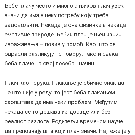
Бебе плачу често и много а њихов плач увек
значи да имају неку потребу коју треба
задовољити. Некада је она физичке а некада
емотивне природе. Бебин плач је њен начин
изражавања – позив у помоћ. Као што се
одрасли разликују по говору, тако и свака
беба плаче на свој посебан начин.
Плач као порука. Плакање је обично знак да
нешто није у реду, то јест беба плакањем
саопштава да има неки проблем. Међутим,
некада се то дешава из досаде или без
реалног разлога. Родитељи временом науче
да препознају шта који плач значи. Најтеже је у