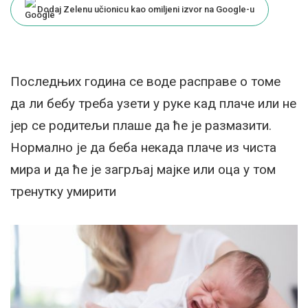
Dodaj Zelenu učionicu kao omiljeni izvor na Google-u
Последњих година се воде расправе о томе
да ли бебу треба узети у руке кад плаче или не
јер се родитељи плаше да ће је размазити.
Нормално је да беба некада плаче из чиста
мира и да ће је загрљај мајке или оца у том
тренутку умирити