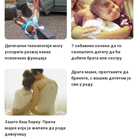
Дигиталне технологије могу
7 забавних начина да то
успорити развој неких
саопштите детету да ће
психичких функција
добити брата или сестру
Драге маме, престаните да
бринете, с вашим дететом је
све у реду
Зашто баш ћерку: Прича
мајке која је желела да роди
девојчицу