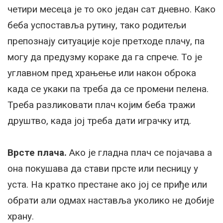
четири месеца је то око један сат дневно. Како
беба успоставља рутину, тако родитељи
препознају ситуације које претходе плачу, па
могу да предузму кораке да га спрече. То је
углавном пред храњење или након оброка
када се укаки па треба да се промени пелена.
Треба разликовати плач којим беба тражи
друштво, када јој треба дати играчку итд.
Врсте плача.
Ако је гладна плач се појачава а
она покушава да стави прсте или песницу у
уста. На кратко престане ако јој се приђе или
обрати али одмах наставља уколико не добије
храну.