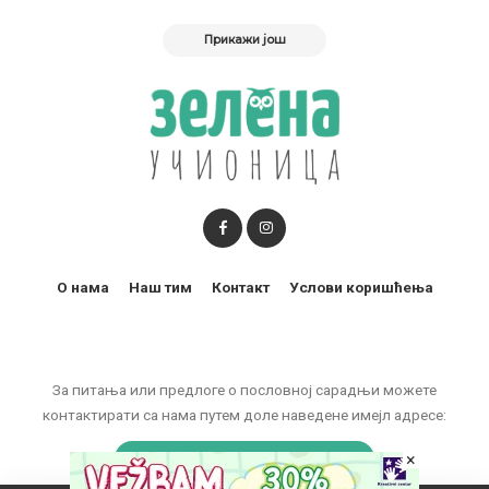
Прикажи још
О нама
Наш тим
Контакт
Услови коришћења
За питања или предлоге о пословној сарадњи можете
контактирати са нама путем доле наведене имејл адресе:
marketing@zelenaucionica.com
×