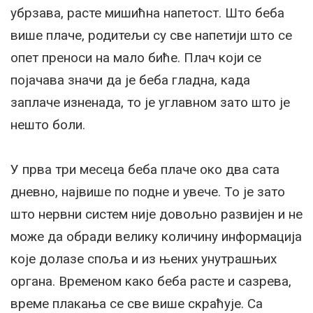
убрзава, расте мишићна напетост. Што беба
више плаче, родитељи су све напетији што се
опет преноси на мало биће. Плач који се
појачава значи да је беба гладна, када
заплаче изненада, то је углавном зато што је
нешто боли.
У прва три месеца беба плаче око два сата
дневно, највише по подне и увече. То је зато
што нервни систем није довољно развијен и не
може да обради велику количину информација
које долазе споља и из њених унутрашњих
органа. Временом како беба расте и сазрева,
време плакања се све више скраћује. Са