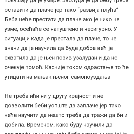
покушају да је умире. Заблуда је да бебу треба
оставити да плаче јер тако “развија плућа”.
Беба неће престати да плаче ако је нико не
узме, осећаће се напуштено и несигурно. У
ситуацији када је престала да плаче, то не
значи да је научила да буде добра већ је
схватила да је њен позив узалудан и да не
очекује помоћ. Касније током одрастање то ће
утицати на мањак њеног самопоуздања.
Не треба ићи ни у другу крајност и не
дозволити беби уопште да заплаче јер тако
неће научити да нешто треба да тражи да би и
добила. Временом, како буду научили да