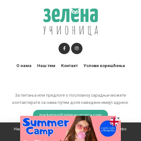
О нама
Наш тим
Контакт
Услови коришћења
За питања или предлоге о пословној сарадњи можете
контактирати са нама путем доле наведене имејл адресе:
marketing@zelenaucionica.com
×
Наш вебсајт користи колачиће да побољша ваше искуство.
© 2011-2024 Copyright by Zelena učionica. All Rights reserved.
Прихватам