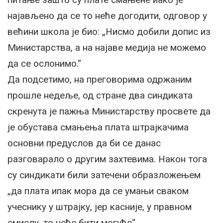
најављено да се то неће догодити, одговор у
већини школа је био: „Нисмо добили допис из
Министарства, а на најаве медија не можемо
да се ослонимо.“
Да подсетимо, на преговорима одржаним
прошле недеље, од стране два синдиката
скренута је пажња Министарству просвете да
је обустава смањења плата штрајкачима
основни предуслов да би се данас
разговарало о другим захтевима. Након тога
су синдикати били затечени образложењем
„да плата ипак мора да се умањи сваком
учеснику у штрајку, јер касније, у правном
смислу, то неће бити могуће“.