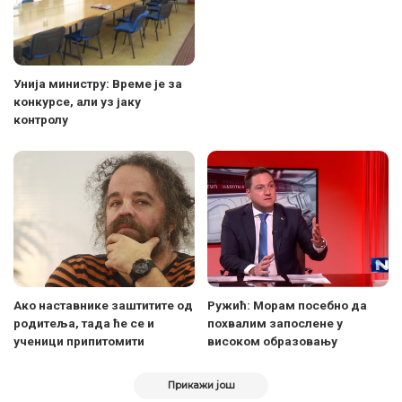
Унија министру: Време је за
конкурсе, али уз јаку
контролу
Ако наставнике заштитите од
Ружић: Морам посебно да
родитеља, тада ће се и
похвалим запослене у
ученици припитомити
високом образовању
Прикажи још