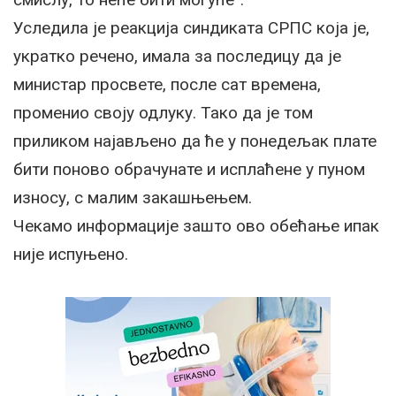
Уследила је реакција синдиката СРПС која је,
укратко речено, имала за последицу да је
министар просвете, после сат времена,
променио своју одлуку. Тако да је том
приликом најављено да ће у понедељак плате
бити поново обрачунате и исплаћене у пуном
износу, с малим закашњењем.
Чекамо информације зашто ово обећање ипак
није испуњено.