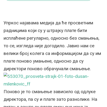
Упркос најавама медија да ће просветним
радницима који су у штрајку плате бити
исплаћене регуларно, односно без смањења,
то се, изгледа није догодило. Јавио нам се
велики број колега са информацијом да су им
плате поново умањене, односно да су
директори поново обрачунали смањење.
Поново је то смањење зависило од одлуке
директора, па су и плате зато разнолике. На
питање зашто су плате смањене иако је