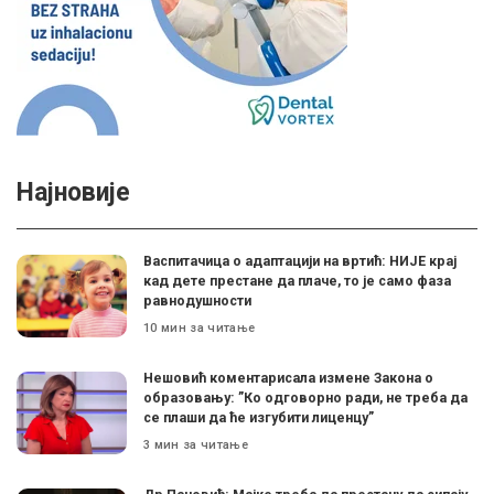
Најновије
Васпитачица о адаптацији на вртић: НИЈЕ крај
кад дете престане да плаче, то је само фаза
равнодушности
10 мин за читање
Нешовић коментарисала измене Закона о
образовању: ”Ко одговорно ради, не треба да
се плаши да ће изгубити лиценцу”
3 мин за читање