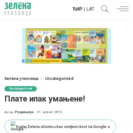
ЋИР
|
LAT
Зелена учионица
Uncategorized
Uncategorized
Плате ипак умањене!
Редакција
21. април 2015.
Аутор:
Posted
by
Dodaj Zelenu učionicu kao omiljeni izvor na Google-u