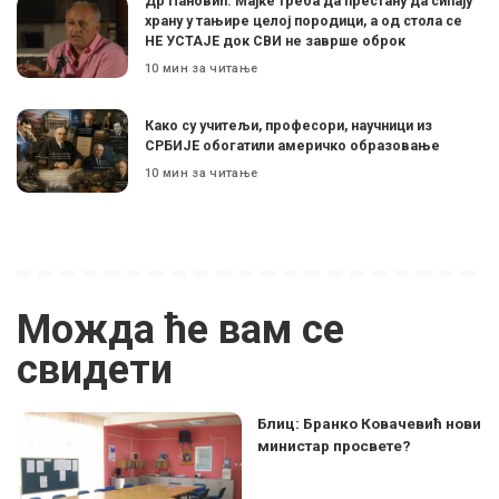
Др Пановић: Мајке треба да престану да сипају
храну у тањире целој породици, а од стола се
НЕ УСТАЈЕ док СВИ не заврше оброк
10 мин за читање
Како су учитељи, професори, научници из
СРБИЈЕ обогатили америчко образовање
10 мин за читање
Можда ће вам се
свидети
Блиц: Бранко Ковачевић нови
министар просвете?