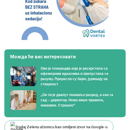
Можда ће вас интересовати
Ово је генерација која је раскрстила са
ефемерним идеалима и препустила се
разуму. Прерасли су бајке, јуришају на
стварност
„Он ти је двапут понављо разред, а ено га
сад – директор. Нема више правила,
никаквих. Страшно”
Dodaj Zelenu učionicu kao omiljeni izvor na Google-u