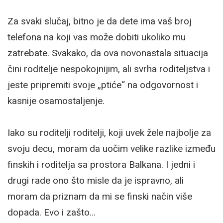
Za svaki slučaj, bitno je da dete ima vaš broj
telefona na koji vas može dobiti ukoliko mu
zatrebate. Svakako, da ova novonastala situacija
čini roditelje nespokojnijim, ali svrha roditeljstva i
jeste pripremiti svoje „ptiće“ na odgovornost i
kasnije osamostaljenje.
Iako su roditelji roditelji, koji uvek žele najbolje za
svoju decu, moram da uočim velike razlike između
finskih i roditelja sa prostora Balkana. I jedni i
drugi rade ono što misle da je ispravno, ali
moram da priznam da mi se finski način više
dopada. Evo i zašto…