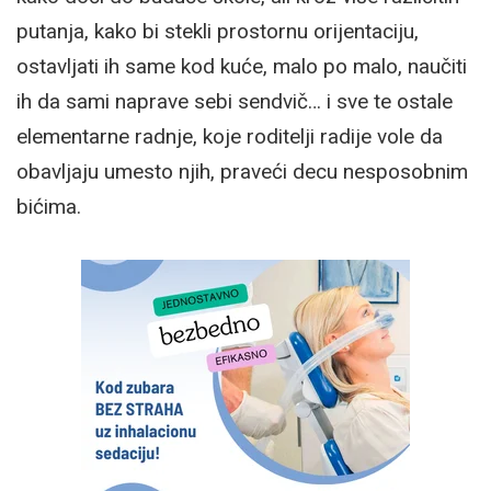
putanja, kako bi stekli prostornu orijentaciju,
ostavljati ih same kod kuće, malo po malo, naučiti
ih da sami naprave sebi sendvič… i sve te ostale
elementarne radnje, koje roditelji radije vole da
obavljaju umesto njih, praveći decu nesposobnim
bićima.