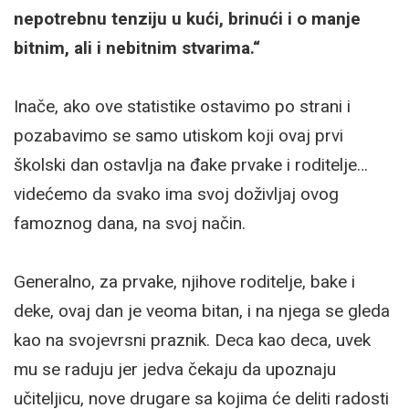
nepotrebnu tenziju u kući, brinući i o manje
bitnim, ali i nebitnim stvarima.“
Inače, ako ove statistike ostavimo po strani i
pozabavimo se samo utiskom koji ovaj prvi
školski dan ostavlja na đake prvake i roditelje…
videćemo da svako ima svoj doživljaj ovog
famoznog dana, na svoj način.
Generalno, za prvake, njihove roditelje, bake i
deke, ovaj dan je veoma bitan, i na njega se gleda
kao na svojevrsni praznik. Deca kao deca, uvek
mu se raduju jer jedva čekaju da upoznaju
učiteljicu, nove drugare sa kojima će deliti radosti