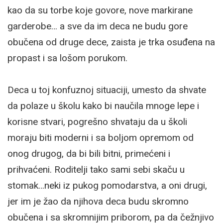
kao da su torbe koje govore, nove markirane
garderobe… a sve da im deca ne budu gore
obučena od druge dece, zaista je trka osuđena na
propast i sa lošom porukom.
Deca u toj konfuznoj situaciji, umesto da shvate
da polaze u školu kako bi naučila mnoge lepe i
korisne stvari, pogrešno shvataju da u školi
moraju biti moderni i sa boljom opremom od
onog drugog, da bi bili bitni, primećeni i
prihvaćeni. Roditelji tako sami sebi skaču u
stomak…neki iz pukog pomodarstva, a oni drugi,
jer im je žao da njihova deca budu skromno
obučena i sa skromnijim priborom, pa da čežnjivo