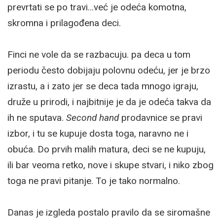
prevrtati se po travi…već je odeća komotna,
skromna i prilagođena deci.
Finci ne vole da se razbacuju. pa deca u tom
periodu često dobijaju polovnu odeću, jer je brzo
izrastu, a i zato jer se deca tada mnogo igraju,
druže u prirodi, i najbitnije je da je odeća takva da
ih ne sputava.
Second hand
prodavnice se pravi
izbor, i tu se kupuje dosta toga, naravno ne i
obuća. Do prvih malih matura, deci se ne kupuju,
ili bar veoma retko, nove i skupe stvari, i niko zbog
toga ne pravi pitanje. To je tako normalno.
Danas je izgleda postalo pravilo da se siromašne