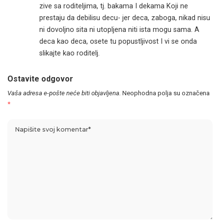
zive sa roditeljima, tj. bakama I dekama Koji ne
prestaju da debilisu decu- jer deca, zaboga, nikad nisu
ni dovoljno sita ni utopljena niti ista mogu sama. A
deca kao deca, osete tu popustljivost I vi se onda
slikajte kao roditelj.
Ostavite odgovor
Vaša adresa e-pošte neće biti objavljena.
Neophodna polja su označena
*