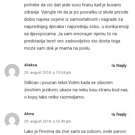
potrebe da cio dan jede suvu hranu kad je kuvano
zdravije. Vjerujte mi da je po povratku iz skole prirode
dobio najvise ocjene iz samostalnosti i nagrade za
najurednijeg djecaka i najuredniju sobu…u konkurenciji
sa djevojcicama. Ja sam srecna,jer njemu to ne
predstavlja teret vec zadovoljstvo sto dosta toga
moze sam dok je mama na poslu.
Aleksa
Reply
29. avgust 2018. u 10:04 pm
Odlican i poucan tekst.Volim kada se obicnim
zivotnim jezikom, ukaze na neku losu stranu kod nas,
o kojoj tako retko razmisljamo.
Alma
Reply
29. avgust 2018. u 10:49 pm
Lako je Fincima da zive sami sa sobom, ovde parovi