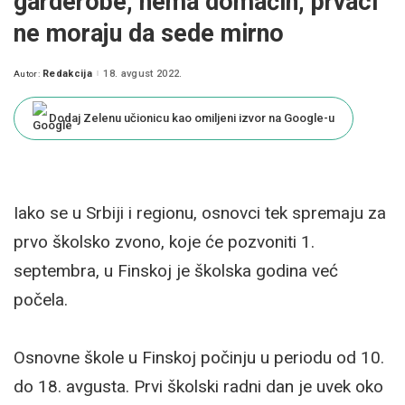
garderobe, nema domaćih, prvaci
ne moraju da sede mirno
Redakcija
18. avgust 2022.
Autor:
Posted
by
Dodaj Zelenu učionicu kao omiljeni izvor na Google-u
Iako se u Srbiji i regionu, osnovci tek spremaju za
prvo školsko zvono, koje će pozvoniti 1.
septembra, u Finskoj je školska godina već
počela.
Osnovne škole u Finskoj počinju u periodu od 10.
do 18. avgusta. Prvi školski radni dan je uvek oko