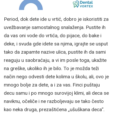
Period, dok dete ide u vrtić, dobro je iskoristiti za
uvežbavanje samostalnog snalaženja. Pustite ih
da vas oni vode do vrtića, do pijace, do bake i
deke, i svuda gde idete sa njima, igrajte se usput
tako da zapamte nazive ulica, pustite ih da sami
reaguju u saobraćaju, a vi im posle toga, ukažite
na greške, ukoliko ih je bilo. To je možda teži
način nego odvesti dete kolima u školu, ali, ovo je
mnogo bolje za dete, a i za vas. Finci puštaju
decu samu i po mnogo surovijoj klimi, ali deca se
naviknu, očeliče i ne razboljevaju se tako često
kao neka druga, prezaštićena „ušuškana deca“.