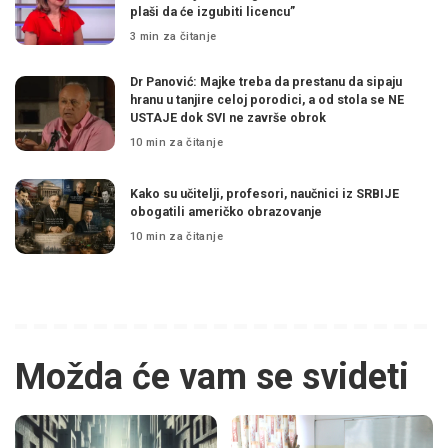
plaši da će izgubiti licencu”
3 min za čitanje
Dr Panović: Majke treba da prestanu da sipaju
hranu u tanjire celoj porodici, a od stola se NE
USTAJE dok SVI ne završe obrok
10 min za čitanje
Kako su učitelji, profesori, naučnici iz SRBIJE
obogatili američko obrazovanje
10 min za čitanje
Možda će vam se svideti