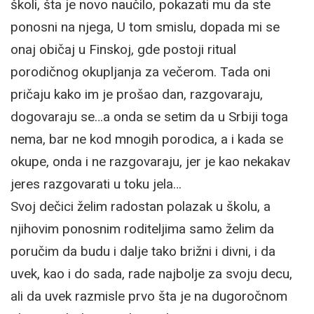
školi, šta je novo naučilo, pokazati mu da ste
ponosni na njega, U tom smislu, dopada mi se
onaj običaj u Finskoj, gde postoji ritual
porodičnog okupljanja za večerom. Tada oni
pričaju kako im je prošao dan, razgovaraju,
dogovaraju se…a onda se setim da u Srbiji toga
nema, bar ne kod mnogih porodica, a i kada se
okupe, onda i ne razgovaraju, jer je kao nekakav
jeres razgovarati u toku jela…
Svoj dečici želim radostan polazak u školu, a
njihovim ponosnim roditeljima samo želim da
poručim da budu i dalje tako brižni i divni, i da
uvek, kao i do sada, rade najbolje za svoju decu,
ali da uvek razmisle prvo šta je na dugoročnom