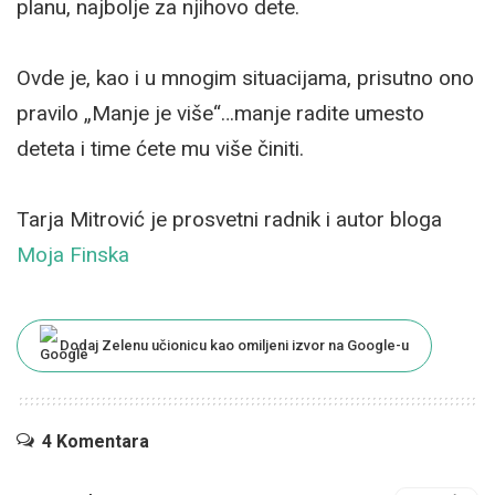
planu, najbolje za njihovo dete.
Ovde je, kao i u mnogim situacijama, prisutno ono
pravilo „Manje je više“…manje radite umesto
deteta i time ćete mu više činiti.
Tarja Mitrović je prosvetni radnik i autor bloga
Moja Finska
Dodaj Zelenu učionicu kao omiljeni izvor na Google-u
4 Komentara