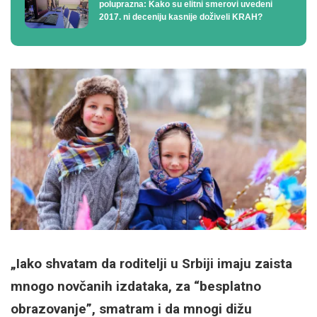
poluprazna: Kako su elitni smerovi uvedeni
2017. ni deceniju kasnije doživeli KRAH?
„Iako shvatam da roditelji u Srbiji imaju zaista
mnogo novčanih izdataka, za “besplatno
obrazovanje”, smatram i da mnogi dižu