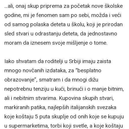
…ali, onaj skup priprema za početak nove školske
godine, mi je fenomen sam po sebi, možda i veći
od samog polaska deteta u školu, koji je prirodan
sled stvari u odrastanju deteta, da jednostavno
moram da iznesem svoje mišljenje o tome.
Iako shvatam da roditelji u Srbiji imaju zaista
mnogo novčanih izdataka, za “besplatno
obrazovanje”, smatram i da mnogi dižu
nepotrebnu tenziju u kući, brinući i o manje bitnim,
ali i nebitnim stvarima. Kupovina skupih stvari,
markiranih patika, najlepših italijanskih svezaka
koje koštaju 5 puta skuplje od onih koje se kupuju
u supermarketima, torbi koji svetle, a koje koštaju