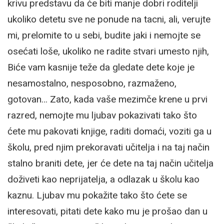
krivu predstavu da će biti manje dobri roditelji
ukoliko detetu sve ne ponude na tacni, ali, verujte
mi, prelomite to u sebi, budite jaki i nemojte se
osećati loše, ukoliko ne radite stvari umesto njih,
Biće vam kasnije teže da gledate dete koje je
nesamostalno, nesposobno, razmaženo,
gotovan… Zato, kada vaše mezimče krene u prvi
razred, nemojte mu ljubav pokazivati tako što
ćete mu pakovati knjige, raditi domaći, voziti ga u
školu, pred njim prekoravati učitelja i na taj način
stalno braniti dete, jer će dete na taj način učitelja
doživeti kao neprijatelja, a odlazak u školu kao
kaznu. Ljubav mu pokažite tako što ćete se
interesovati, pitati dete kako mu je prošao dan u