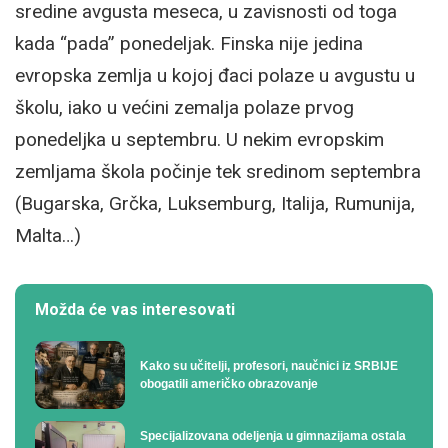
sredine avgusta meseca, u zavisnosti od toga
kada “pada” ponedeljak. Finska nije jedina
evropska zemlja u kojoj đaci polaze u avgustu u
školu, iako u većini zemalja polaze prvog
ponedeljka u septembru. U nekim evropskim
zemljama škola počinje tek sredinom septembra
(Bugarska, Grčka, Luksemburg, Italija, Rumunija,
Malta…)
Možda će vas interesovati
Kako su učitelji, profesori, naučnici iz SRBIJE
obogatili američko obrazovanje
Specijalizovana odeljenja u gimnazijama ostala