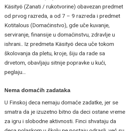
Käsityö (Zanati / rukotvorine) obavezan predmet
od prvog razreda, a od 7 – 9 razreda i predmet
Kotitalous (Domaćinstvo), gde uče kuvanje,
serviranje, finansije u domaćinstvu, zdravlje u
ishrani.. Iz predmeta Käsityö deca uče tokom
školovanja da pletu, kroje, šiju da rade sa
drvetom, obavljaju sitnije popravke u kući,
peglaju…
Nema domaćih zadataka
U Finskoj deca nemaju domaće zadatke, jer se
smatra da je izuzetno bitno da deci ostane vreme
za igru i slobodne aktivnosti. Finci shvataju da
deca polaskom u školu ne postaju odrasli, već su