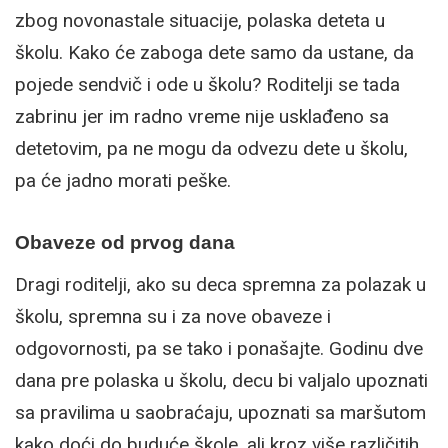
zbog novonastale situacije, polaska deteta u
školu. Kako će zaboga dete samo da ustane, da
pojede sendvič i ode u školu? Roditelji se tada
zabrinu jer im radno vreme nije usklađeno sa
detetovim, pa ne mogu da odvezu dete u školu,
pa će jadno morati peške.
Obaveze od prvog dana
Dragi roditelji, ako su deca spremna za polazak u
školu, spremna su i za nove obaveze i
odgovornosti, pa se tako i ponašajte. Godinu dve
dana pre polaska u školu, decu bi valjalo upoznati
sa pravilima u saobraćaju, upoznati sa maršutom
kako doći do buduće škole, ali kroz više različitih