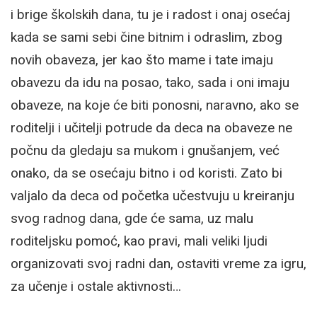
i brige školskih dana, tu je i radost i onaj osećaj
kada se sami sebi čine bitnim i odraslim, zbog
novih obaveza, jer kao što mame i tate imaju
obavezu da idu na posao, tako, sada i oni imaju
obaveze, na koje će biti ponosni, naravno, ako se
roditelji i učitelji potrude da deca na obaveze ne
počnu da gledaju sa mukom i gnušanjem, već
onako, da se osećaju bitno i od koristi. Zato bi
valjalo da deca od početka učestvuju u kreiranju
svog radnog dana, gde će sama, uz malu
roditeljsku pomoć, kao pravi, mali veliki ljudi
organizovati svoj radni dan, ostaviti vreme za igru,
za učenje i ostale aktivnosti…