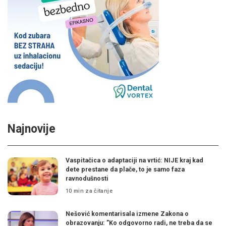
Najnovije
Vaspitačica o adaptaciji na vrtić: NIJE kraj kad
dete prestane da plače, to je samo faza
ravnodušnosti
10 min za čitanje
Nešović komentarisala izmene Zakona o
obrazovanju: ”Ko odgovorno radi, ne treba da se