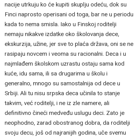
nacije utrkuju ko će kupiti skuplju odeću, dok su
Finci naprosto operisani od toga, bar ne u periodu
kada to nema smisla. Iako u Finskoj roditelji
nemaju nikakve izdatke oko školovanja dece,
ekskurzija, užine, jer sve to plaća država, oni se ne
rasipaju novcem i veoma su racionalni. Deca i u
najmlađem školskom uzrastu ostaju sama kod
kuće, idu sama, ili sa drugarima u školu i
generalno, mnogo su samostalnija od dece u
Srbiji. Ali tu nisu srpska deca učinila to stanje
takvim, već roditelji, i ne iz zle namere, ali
definitivno čineći medveđu uslugu deci. Zato je
neophodno, zarad obostranog dobra, da roditelji
svoju decu, još od najranijih godina, uče svemu