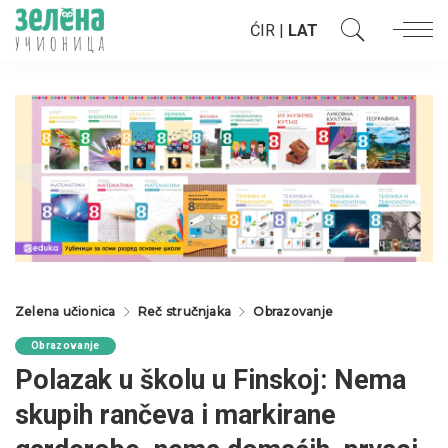
ĆIR
|
LAT
Zelena učionica
Reč stručnjaka
Obrazovanje
Obrazovanje
Polazak u školu u Finskoj: Nema
skupih rančeva i markirane