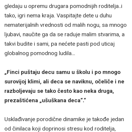
gledaju u opremu drugara pomodnijih roditelja..i
tako, igri nema kraja. Vaspitajte dete u duhu
nematerijalnih vrednosti od malih nogu, sa mnogo
ljubavi, naučite ga da se raduje malim stvarima, a
takvi budite i sami, pa nećete pasti pod uticaj
globalnog pomodnog ludila…
„Finci puštaju decu samu u školu i po mnogo
surovijoj klimi, ali deca se naviknu, očeliče i ne
razboljevaju se tako često kao neka druga,
prezaštićena „ušuškana deca“.“
Usklađivanje porodične dinamike je takođe jedan
od činilaca koji doprinosi stresu kod roditelja,