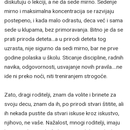
diskutuju o lekciji, a ne da sede mirno. Sedenje
mirno i maksimalna koncentracija se razvijaju
postepeno, i kada malo odrastu, deca već i sama
sede u klupama, bez primoravanja. Bitno je da se
prati priroda deteta…a u prirodi deteta tog
uzrasta, nije sigurno da sedi mirno, bar ne prve
godine polaska u školu. Sticanje discipline, radnih
navika, odgovornosti, usvajanje novih pravila….ne
ide ni preko noći, niti treniranjem strogoće.
Zato, dragi roditelji, znam da volite i brinete za
svoju decu, znam da ih, po prirodi stvari štitite, ali
ih nekada pustite da stvari iskuse kroz iskustvo,
njihovo, ne vaše. Nažalost, mnogi roditelji, imaju