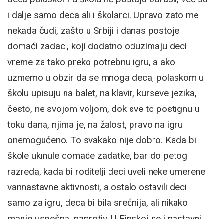
i dalje samo deca ali i školarci. Upravo zato me
nekada čudi, zašto u Srbiji i danas postoje
domaći zadaci, koji dodatno oduzimaju deci
vreme za tako preko potrebnu igru, a ako
uzmemo u obzir da se mnoga deca, polaskom u
školu upisuju na balet, na klavir, kurseve jezika,
često, ne svojom voljom, dok sve to postignu u
toku dana, njima je, na žalost, pravo na igru
onemogućeno. To svakako nije dobro. Kada bi
škole ukinule domaće zadatke, bar do petog
razreda, kada bi roditelji deci uveli neke umerene
vannastavne aktivnosti, a ostalo ostavili deci
samo za igru, deca bi bila srećnija, ali nikako
manje uspešna, naprotiv. U Finskoj se i nastavni