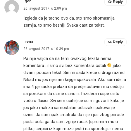
Igor
Reply
26. avgust 2017. u 2:09 pm
Izgleda da je tacno ovo da, sto smo siromasnija
zemlja, to smo besniji. Svaka cast za tekst.
Irena
Reply
26. avgust 2017. u 10:39 pm
Pa nije valjda da na temi ovakvog teksta nema
komentara…il smo svi bez komentara ostali
jako
divan i poucan tekst. Sin mi sada krece u drugi razred.
Nikad mu jos nijesam knjige spakovala. Ako sam ide, a
ima 4 pjesacka prelaza da predje,ostavim mu cedulju
sa porukom da uzme uzinu iz frizidera i uspe cistu
vodu u flasici. Svi sem uciteljice su mi govorili kako je
jos jako mali za samostalan odlazak i pakovanje
uzine. Ja sam ipak smatrala da nije i jos zbog prirode
posla ucila ga da sam zgrije rucak (spremim mu u
plitkoj serpici iz koje moze jesti) na sporetu,jer nema