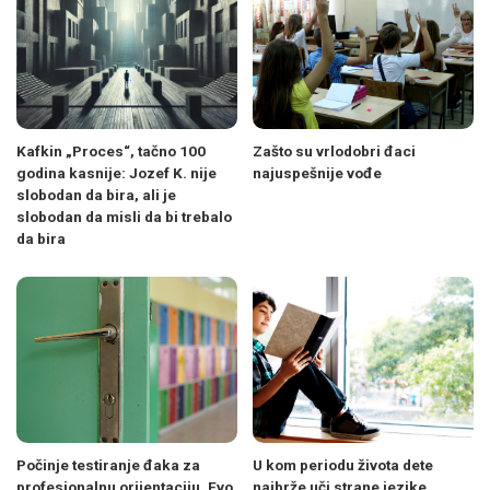
Kafkin „Proces“, tačno 100
Zašto su vrlodobri đaci
godina kasnije: Jozef K. nije
najuspešnije vođe
slobodan da bira, ali je
slobodan da misli da bi trebalo
da bira
Počinje testiranje đaka za
U kom periodu života dete
profesionalnu orijentaciju. Evo
najbrže uči strane jezike