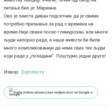
питање био је: Мариана.
Ово је заиста диван подсетник да је свима
потребно признање за рад с времена на
време.Није сваки посао гламурозан, али многи
људи напорно раде, а наши животи би били
много компликованији да нема свих тих људи
који раде у „позадини“. Поштујмо једни друге!
Извор:
Espreso.rs
Dodaj Zelenu učionicu kao omiljeni izvor na Google-u