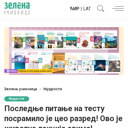
ЋИР
|
LAT
Зелена учионица
Мудрости
Мудрости
Последње питање на тесту
посрамило је цео разред! Ово је