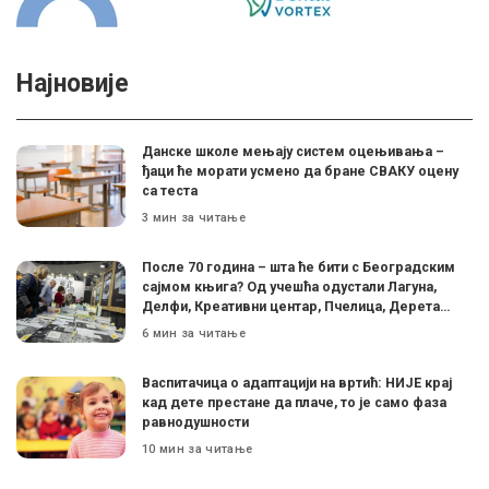
Најновије
Данске школе мењају систем оцењивања –
ђаци ће морати усмено да бране СВАКУ оцену
са теста
3 мин за читање
После 70 година – шта ће бити с Београдским
сајмом књига? Од учешћа одустали Лагуна,
Делфи, Креативни центар, Пчелица, Дерета…
6 мин за читање
Васпитачица о адаптацији на вртић: НИЈЕ крај
кад дете престане да плаче, то је само фаза
равнодушности
10 мин за читање