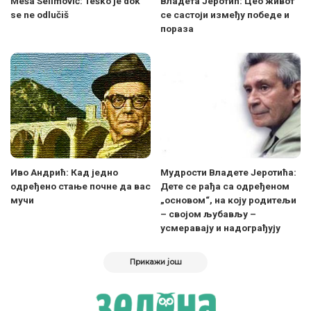
Meša Selimović: Teško je dok
Владета Јеротић: Цео живот
se ne odlučiš
се састоји између победе и
пораза
Иво Андрић: Кад једно
Мудрости Владете Јеротића:
одређено стање почне да вас
Дете се рађа са одређеном
мучи
„основом“, на коју родитељи
– својом љубављу –
усмеравају и надограђују
Прикажи још