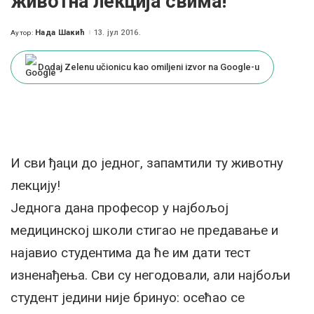
животна лекција свима!
Нада Шакић
13. јул 2016.
Аутор:
Posted
by
Dodaj Zelenu učionicu kao omiljeni izvor na Google-u
И сви ђаци до једног, запамтили ту животну
лекцију!
Једнога дана професор у најбољој
медицинској школи стигао не предавање и
најавио студентима да ће им дати тест
изненађења. Сви су негодовали, али најбољи
студент једини није бринуо: осећао се