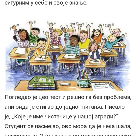
сигурним у себе и своје знање.
Погледао је цео тест и решио га без проблема,
али онда је стигао до једног питања. Писало
је, „Које је име чистачице у нашој згради?“
Студент се насмејао, ово мора да је нека шала,
помислио је. Ово питање не може да носи неке