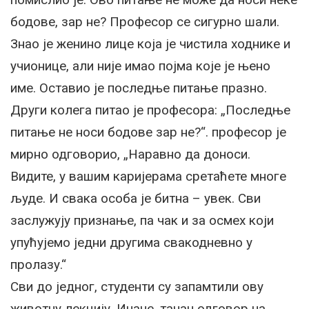
бодове, зар не? Професор се сигурно шали.
Знао је женино лице која је чистила ходнике и
учионице, али није имао појма које је њено
име. Оставио је последње питање празно.
Други колега питао је професора: „Последње
питање не носи бодове зар не?“. професор је
мирно одговорио, „Наравно да доноси.
Видите, у вашим каријерама сретаћете многе
људе. И свака особа је битна – увек. Сви
заслужују признање, па чак и за осмех који
упућујемо једни другима свакодневно у
пролазу.“
Сви до једног, студенти су запамтили ову
животну лекцију. Иначе, тачан одговор на