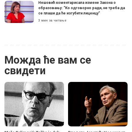
Нешовић коментарисала измене Закона о
образовању: ”Ко одговорно ради, не треба да
се плаши да ће изгубити лиценцу”
3 мин за читање
Можда ће вам се
свидети