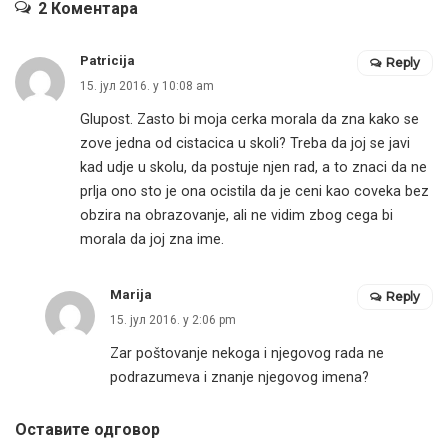
2 Коментара
Patricija
Reply
15. јул 2016. у 10:08 am
Glupost. Zasto bi moja cerka morala da zna kako se
zove jedna od cistacica u skoli? Treba da joj se javi
kad udje u skolu, da postuje njen rad, a to znaci da ne
prlja ono sto je ona ocistila da je ceni kao coveka bez
obzira na obrazovanje, ali ne vidim zbog cega bi
morala da joj zna ime.
Marija
Reply
15. јул 2016. у 2:06 pm
Zar poštovanje nekoga i njegovog rada ne
podrazumeva i znanje njegovog imena?
Оставите одговор