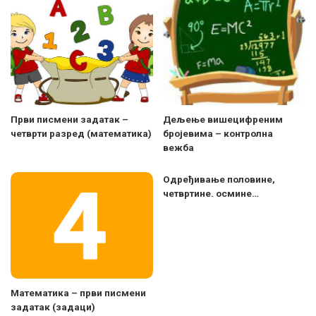
Први писмени задатак –
Дељење вишецифреним
четврти разред (математика)
бројевима – контролна
вежба
Oдређивање половине,
четвртине. осмине…
Математика – први писмени
задатак (задаци)