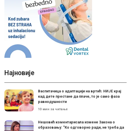
Најновије
Васпитачица о адаптацији на вртић: НИЈЕ крај
кад дете престане да плаче, то је само фаза
равнодушности
10 мин за читање
Нешовић коментарисала измене Закона о
образовању: ”Ко одговорно ради, не треба да