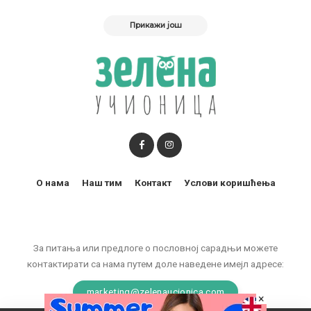
Прикажи још
О нама
Наш тим
Контакт
Услови коришћења
За питања или предлоге о пословној сарадњи можете
контактирати са нама путем доле наведене имејл адресе:
marketing@zelenaucionica.com
×