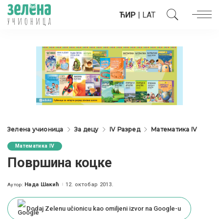
ЋИР
|
LAT
Зелена учионица
За децу
IV Разред
Математика IV
Математика IV
Површина коцке
Нада Шакић
12. октобар 2013.
Аутор:
Posted
by
Dodaj Zelenu učionicu kao omiljeni izvor na Google-u