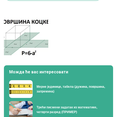
Можда ће вас интересовати
Мерне јединице, табела (дужина, површина,
запремина)
Трећи писмени задатак из математике,
четврти разред (ПРИМЕР)