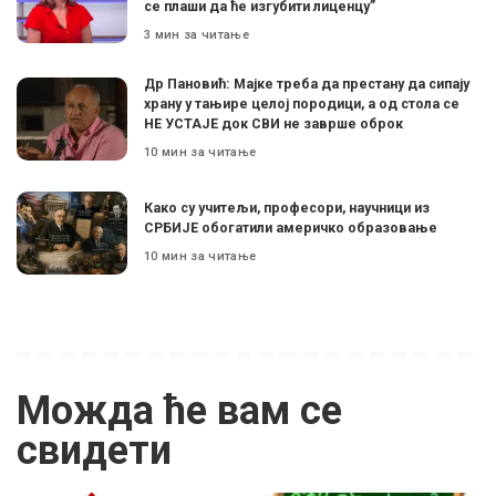
се плаши да ће изгубити лиценцу”
3 мин за читање
Др Пановић: Мајке треба да престану да сипају
храну у тањире целој породици, а од стола се
НЕ УСТАЈЕ док СВИ не заврше оброк
10 мин за читање
Како су учитељи, професори, научници из
СРБИЈЕ обогатили америчко образовање
10 мин за читање
Можда ће вам се
свидети