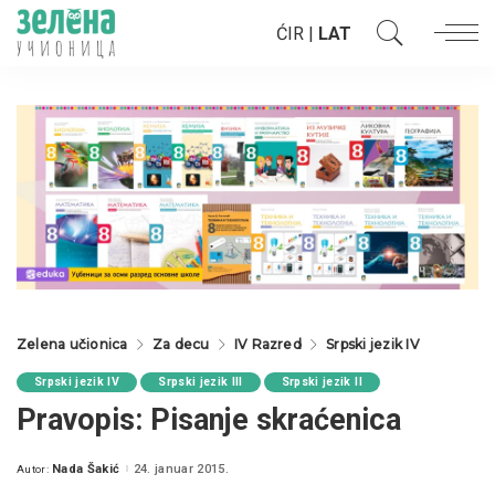
ĆIR
|
LAT
Zelena učionica
Za decu
IV Razred
Srpski jezik IV
Srpski jezik IV
Srpski jezik III
Srpski jezik II
Pravopis: Pisanje skraćenica
Nada Šakić
24. januar 2015.
Autor:
Posted
by