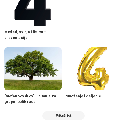
Međed, svinja i lisica –
prezentacija
"Stefanovo drvo" – pitanja za
Množenje i deljenje
grupni oblik rada
Prikaži još