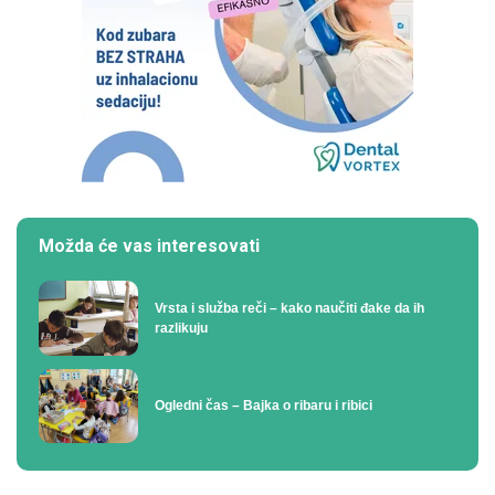
Možda će vas interesovati
Vrsta i služba reči – kako naučiti đake da ih
razlikuju
Ogledni čas – Bajka o ribaru i ribici