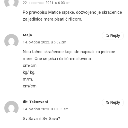
22. decembar 2021. u 6:03 pm
Po pravopisu Matice srpske, dozvoljeno je skraćenice
za jedinice mera pisati ćirilicom.
Maja
Reply
14. oktobar 2022. u 6:02 pm
Nisu tačne skraćenice koje ste napisali za jedinice
mere. One se pišu i ćiriličnim slovima:
cm/cm.
kg/ kg.
m/m.
cm/cm.
Iliti Takozvani
Reply
14. oktobar 2023. u 10:38 am
Sv Sava ili Sv. Sava?