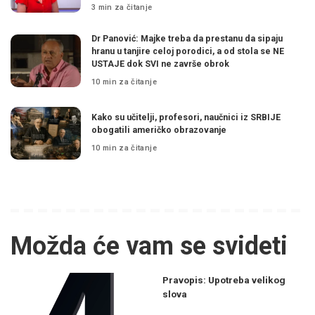
3 min za čitanje
Dr Panović: Majke treba da prestanu da sipaju
hranu u tanjire celoj porodici, a od stola se NE
USTAJE dok SVI ne završe obrok
10 min za čitanje
Kako su učitelji, profesori, naučnici iz SRBIJE
obogatili američko obrazovanje
10 min za čitanje
Možda će vam se svideti
Pravopis: Upotreba velikog
slova