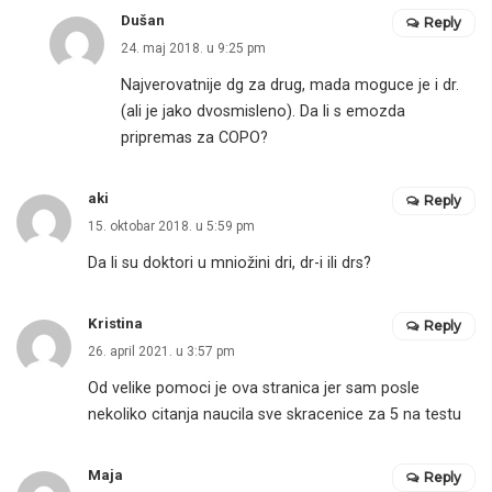
Dušan
Reply
24. maj 2018. u 9:25 pm
Najverovatnije dg za drug, mada moguce je i dr.
(ali je jako dvosmisleno). Da li s emozda
pripremas za COPO?
aki
Reply
15. oktobar 2018. u 5:59 pm
Da li su doktori u mniožini dri, dr-i ili drs?
Kristina
Reply
26. april 2021. u 3:57 pm
Od velike pomoci je ova stranica jer sam posle
nekoliko citanja naucila sve skracenice za 5 na testu
Maja
Reply