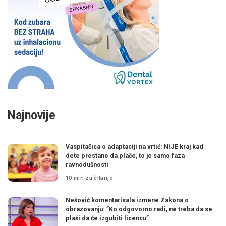
Najnovije
Vaspitačica o adaptaciji na vrtić: NIJE kraj kad
dete prestane da plače, to je samo faza
ravnodušnosti
10 min za čitanje
Nešović komentarisala izmene Zakona o
obrazovanju: ”Ko odgovorno radi, ne treba da se
plaši da će izgubiti licencu”