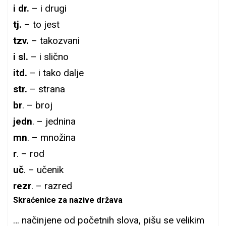
i dr.
– i drugi
tj.
– to jest
tzv.
– takozvani
i sl.
– i slično
itd.
– i tako dalje
str.
– strana
br
. – broj
jedn
. – jednina
mn
. – množina
r
. – rod
uč
. – učenik
rezr
. – razred
Skraćenice za nazive država
… načinjene od početnih slova, pišu se velikim