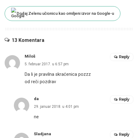
Dodaj Zelenu učionicu kao omiljeni izvor na Google-u
13 Komentara
Miloš
Reply
5. februar 2017. u 6:57 pm
Da li je pravilna skraćenica pozzz
od reči pozdrav
da
Reply
29. januar 2018. u 4:01 pm
ne
Sladjana
Reply