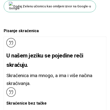
Dodaj Zelenu učionicu kao omiljeni izvor na Google-u
Pisanje skraćenica
U našem jeziku se pojedine reči
skraćuju.
Skraćenica ima mnogo, a ima i više načina
skraćivanja.
Skraćenice bez tačke