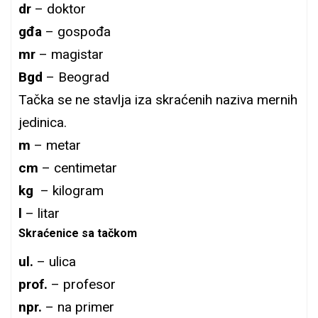
dr
– doktor
gđa
– gospođa
mr
– magistar
Bgd
– Beograd
Tačka se ne stavlja iza skraćenih naziva mernih
jedinica.
m
– metar
cm
– centimetar
kg
– kilogram
l
– litar
Skraćenice sa tačkom
ul.
– ulica
prof.
– profesor
npr.
– na primer