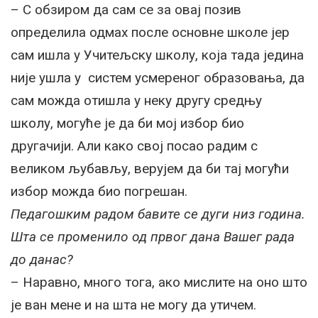
– С обзиром да сам се за овај позив
определила одмах после основне школе јер
сам ишла у Учитељску школу, која тада једина
није ушла у систем усмереног образовања, да
сам можда отишла у неку другу средњу
школу, могуће је да би мој избор био
другачији. Али како свој посао радим с
великом љубављу, верујем да би тај могући
избор можда био погрешан.
Педагошким радом бавите се дуги низ година.
Шта се променило од првог дана Вашег рада
до данас?
– Наравно, много тога, ако мислите на оно што
је ван мене и на шта не могу да утичем.