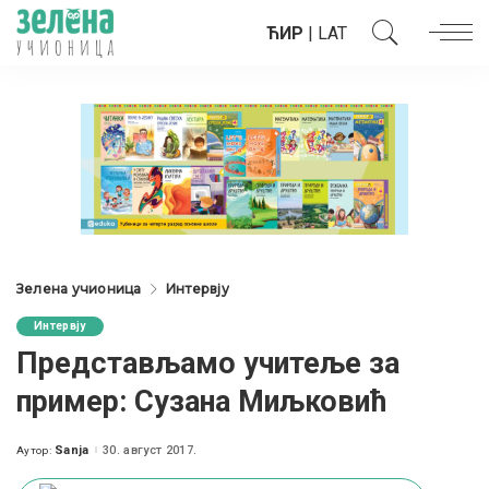
ЋИР
|
LAT
Зелена учионица
Интервју
Интервју
Представљамо учитеље за
пример: Сузана Миљковић
Sanja
30. август 2017.
Аутор:
Posted
by