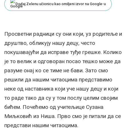
Dodaj Zelenu učionicu kao omiljeni izvor na Google-u
Просветни радници су они који, уз родитеље и
друштво, обликују нашу децу, често
покушавајући да исправе туђе грешке. Колико
је то велик и одговоран посао тешко може да
разуме онај ко се тиме не бави. Зато смо
решили да нашим читаоцима представимо
неке од наставника који уче нашу децу и који
то раде тако да су у том послу целим својим
бићем. Почећемо од учитељице Сузана
Миљковић из Ниша. Прво смо је питали да се
представи нашим читаоцима.