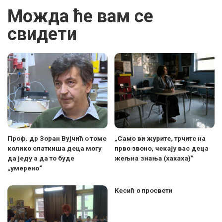
Можда ће вам се
свидети
Проф. др Зоран Вујчић о томе
„Само ви журите, трчите на
колико слаткиша деца могу
прво звоно, чекају вас деца
да једу а да то буде
жељна знања (хахаха)”
„умерено“
Кесић о просвети