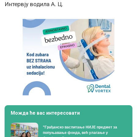
Интервју водила А. Ц.
Можда ће вас интересовати
”Грађанско васпитање НИЈЕ предмет за
попуњавање фонда, већ улагање у