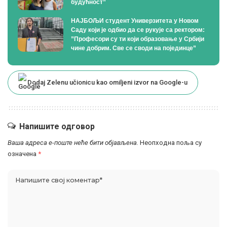
будућност”
НАЈБОЉИ студент Универзитета у Новом
Саду који је одбио да се рукује са ректором:
”Професори су ти који образовање у Србији
чине добрим. Све се своди на појединце”
Dodaj Zelenu učionicu kao omiljeni izvor na Google-u
Напишите одговор
Ваша адреса е-поште неће бити објављена.
Неопходна поља су
означена
*