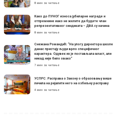
8 мин за читање
Како до ПУНОГ износа јубиларне награде и
отпремнине иако не желите да будете члан
репрезентативног синдиката – ДВА су начина
8 мин за читање
Снежана Романдић: ”На улогу директора школе
данас пристају људи врло специфичног
карактера. Одувек их је постављала власт, али
никад није било овако”
7 мин за читање
УСПРС: Расправа о Закону о образовању више
личила на ријалити него на озбиљну расправу
4 мин за читање