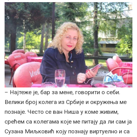
– Најтеже је, бар за мене, говорити о себи.
Велики број колега из Србије и окружења ме
познаје. Често се ван Ниша у коме живим,
срећем са колегама које ме питају да ли сам ја
Сузана Миљковић коју познају виртуелно и са