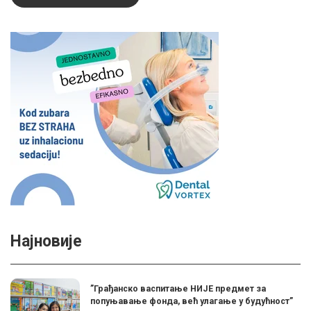
Најновије
”Грађанско васпитање НИЈЕ предмет за
попуњавање фонда, већ улагање у будућност”