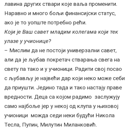
лавина других ствари које ваља променити.
Наравно и много бољи финансијски статус,
ако је то уопште потребно рећи.
Који је Ваш савет младим колегама који тек
улазе у учионице?
– Мислим да не постоји универзални савет,
али да је љубав покретач стварања свега на
свету па тако и у учионици. Радити свој посао
с љубављу је највећи дар који неко може себи
да приушти. Једино тада и тако настају праве
вредности. Деца са којом радимо заслужују
само најбоље јер у некој од клупа у њиховој
учионици можда седи неки будући Никола
Тесла, Пупин, Милутин Миланковић.