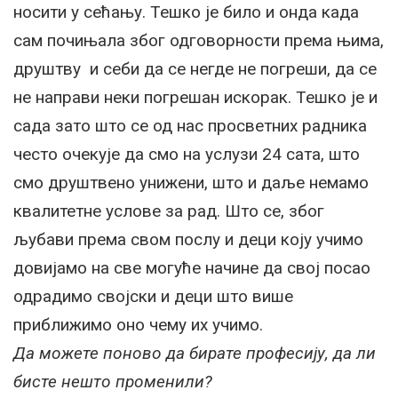
носити у сећању. Тешко је било и онда када
сам почињала због одговорности према њима,
друштву и себи да се негде не погреши, да се
не направи неки погрешан искорак. Тешко је и
сада зато што се од нас просветних радника
често очекује да смо на услузи 24 сата, што
смо друштвено унижени, што и даље немамо
квалитетне услове за рад. Што се, због
љубави према свом послу и деци коју учимо
довијамо на све могуће начине да свој посао
одрадимо својски и деци што више
приближимо оно чему их учимо.
Да можете поново да бирате професију, да ли
бисте нешто променили?