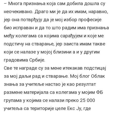
– Многа признања која сам добила дошла су
неочекивано. Драго ми је да их имам, наравно,
јер она потврђују да је мој избор професије
био исправан и да то што радим има признања
међу колегама са којима сарађујем и које ме
подстичу на стварање, јер заиста имам такве
који се налазе у мојој близини а и у другим
градовима Србије.
Све те награде су за мене итекакав подстицај
за мој даљи рад и стварање. Мој блог Облак
знања за учитеље настао је као резултат
размене материјала са колегама у мојим ФБ
групама у којима се налази преко 25 000
учитеља са територије целе Екс Ју, где