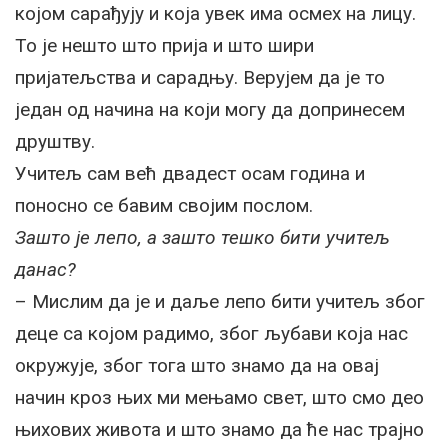
којом сарађују и која увек има осмех на лицу.
То је нешто што прија и што шири
пријатељства и сарадњу. Верујем да је то
један од начина на који могу да допринесем
друштву.
Учитељ сам већ двадест осам година и
поносно се бавим својим послом.
Зашто је лепо, а зашто тешко бити учитељ
данас?
– Мислим да је и даље лепо бити учитељ због
деце са којом радимо, због љубави која нас
окружује, због тога што знамо да на овај
начин кроз њих ми мењамо свет, што смо део
њихових живота и што знамо да ће нас трајно