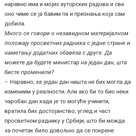
наравно има и мојих ауторских радова и све
оно чиме се ја бавим па и признања која сам
добила.
Много се говори о незавидном материјалном
положају просветних радника с једне стране и
наметању додатних обавеза с друге. Да
можете да будете министар на један дан, шта
бисте променили?
– Наравно, за један дан ништа не бих могла да
измениим у реалности. Али ако би то био неки
чаробан дан када је то могуће учинити,
вратила бих достојанство, углед и част
просветном раднику у Србији, што би можда
за почетак било довољно да се покрене