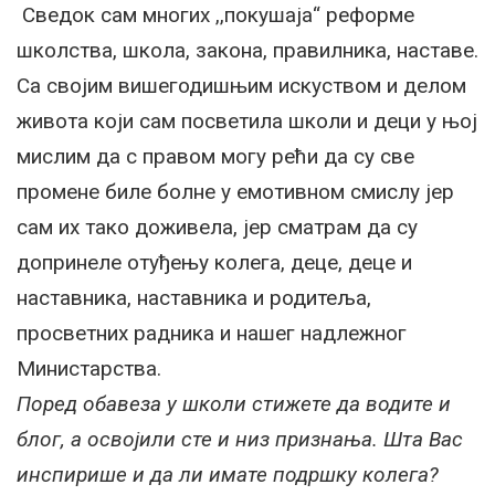
Сведок сам многих ,,покушаја“ реформе
школства, школа, закона, правилника, наставе.
Са својим вишегодишњим искуством и делом
живота који сам посветила школи и деци у њој
мислим да с правом могу рећи да су све
промене биле болне у емотивном смислу јер
сам их тако доживела, јер сматрам да су
допринеле отуђењу колега, деце, деце и
наставника, наставника и родитеља,
просветних радника и нашег надлежног
Министарства.
Поред обавеза у школи стижете да водите и
блог, а освојили сте и низ признања. Шта Вас
инспирише и да ли имате подршку колега?