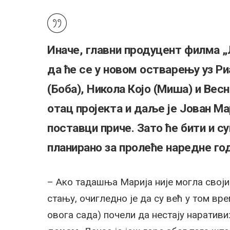
Иначе, главни продуцент филма „
да ће се у новом остварењу уз Ри
(Боба), Никола Којо (Миша) и Весн
отац пројекта и даље је Јован Ма
поставци приче. Зато ће бити и с
планирано за пролеће наредне го
– Ако тадашња Марија није могла своји
стању, очигледно је да су већ у том вр
овога сада) почели да нестају наративи