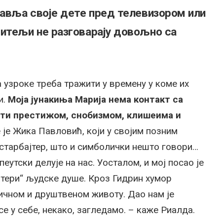
тавља своје дете пред телевизором или
дитељи не разговарају довољно са
 узроке треба тражити у времену у коме их
и.
Моја јунакиња Марија нема контакт са
ти престижом, снобизмом, клишеима и
 је Жика Павловић, који у својим позним
старбајтер, што и симболички нешто говори…
утски делује на нас. Уосталом, и мој посао је
атери“ људске душе. Кроз Гидрин хумор
ичном и друштвеном животу. Дао нам је
се у себе, некако, загледамо. – каже Риалда.