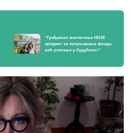
”Грађанско васпитање НИЈЕ
предмет за попуњавање фонда,
већ улагање у будућност”