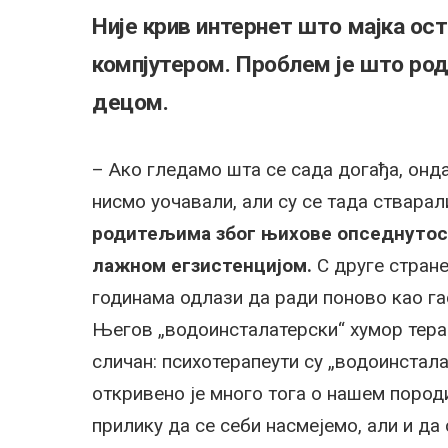
Није крив интернет што мајка ос
компјутером. Проблем је што ро
децом.
– Ако гледамо шта се сада догађа, онда
нисмо уочавали, али су се тада стварал
родитељима због њихове опседнутос
лажном егзистенцијом.
С друге стране
годинама одлази да ради поново као га
Његов „водоинсталатерски“ хумор терапе
сличан: психотерапеути су „водоинстал
откривено је много тога о нашем пород
прилику да се себи насмејемо, али и да 