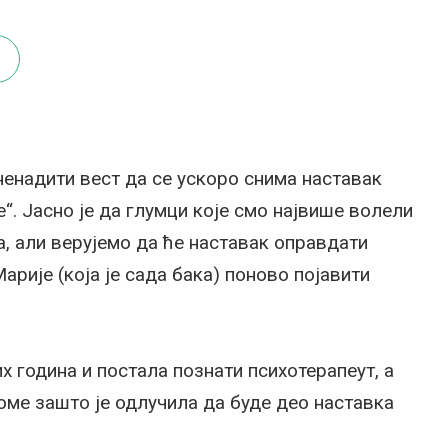
ненадити вест да се ускоро снима наставак
“. Јасно је да глумци које смо највише волели
ма, али верујемо да ће наставак оправдати
арије (која је сада бака) поново појавити
х година и постала познати психотерапеут, а
томе зашто је одлучила да буде део наставка