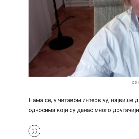
Нама се, у читавом интервјуу, највише 
односима који су данас много другачији