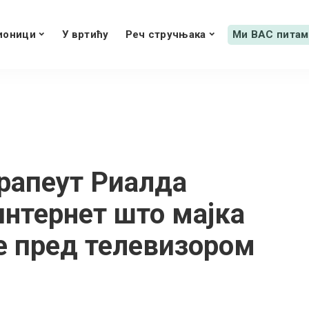
ионици
У вртићу
Реч стручњака
Ми ВАС питам
рапеут Риалда
интернет што мајка
е пред телевизором