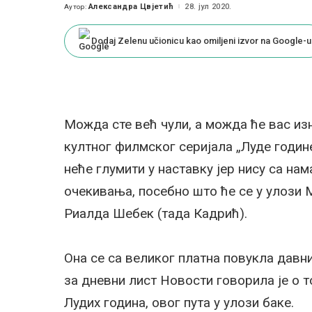
Александра Цвјетић
28. јул 2020.
Аутор:
Posted
by
Dodaj Zelenu učionicu kao omiljeni izvor na Google-u
Можда сте већ чули, а можда ће вас из
култног филмског серијала „Луде године
неће глумити у наставку јер нису са на
очекивања, посебно што ће се у улози М
Риалда Шебек (тада Кадрић).
Она се са великог платна повукла давни
за дневни лист Новости говорила је о 
Лудих година, овог пута у улози баке.