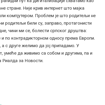
 рапидни пут ка дигитализацији схватамо као
не стране. Није крив интернет што мајка
или компјутером. Проблем је што родитељи не
и родитељи били су, заправо, протагонисти
е, чини ми се, болести српског друштва:
е и по контрадикторном односу према Европи.
, а с друге желимо да јој припадамо. У
т, умеће да живимо са собом и другима, па и
 Риалда за Новости.