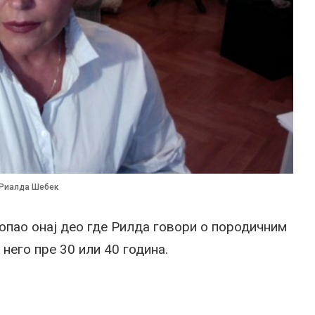
Риалда Шебек
допао онај део где Рилда говори о породичним
 него пре 30 или 40 година.