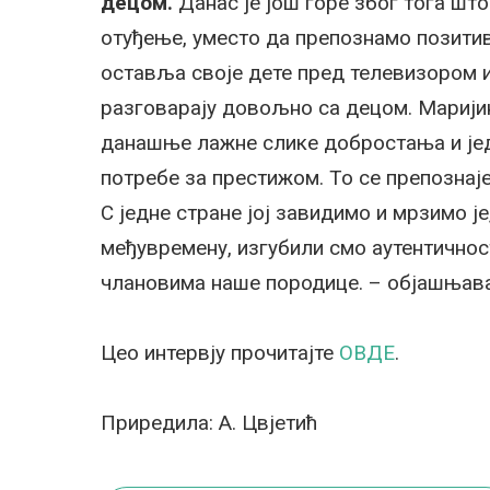
децом.
Данас је још горе због тога што
отуђење, уместо да препознамо позитив
оставља своје дете пред телевизором 
разговарају довољно са децом. Маријин
данашње лажне слике добростања и једн
потребе за престижом. То се препознај
С једне стране јој завидимо и мрзимо је
међувремену, изгубили смо аутентичнос
члановима наше породице. – објашњава
Цео интервју прочитајте
ОВДЕ
.
Приредила: А. Цвјетић