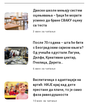
Данске школе мењају систем
оцењивања – ђаци ће морати
усмено да бране СВАКУ оцену
са теста
3 мин за читање
После 70 година – шта ће бити
с Београдским сајмом књига?
Од учешћа одустали Лагуна,
Делфи, Креативни центар,
Пчелица, Дерета…
6 мин за читање
Васпитачица о адаптацији на
вртић: НИЈЕ крај кад дете
престане да плаче, то је само
фаза равнодушности
10 мин за читање