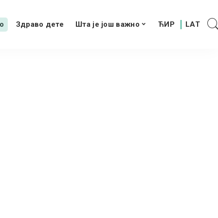
о
Здраво дете
Шта је још важно