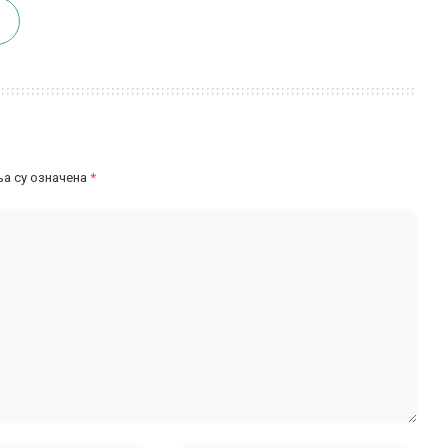
а су означена
*