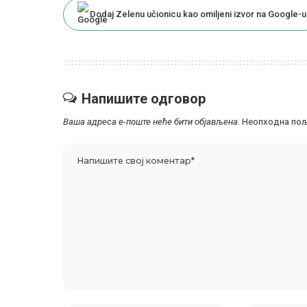
Dodaj Zelenu učionicu kao omiljeni izvor na Google-u
Напишите одговор
Ваша адреса е-поште неће бити објављена.
Неопходна пољ