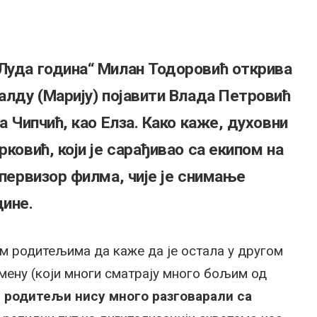
Луда година“ Милан Тодоровић открива
алду (Марију) појавити Влада Петровић
а Чипчић, као Елза. Како каже, духовни
рковић, који је сарађивао са екипом на
упервизор филма, чије је снимање
дине.
м родитељима да каже да је остала у другом
емену (који многи сматрају много бољим од
:
родитељи нису много разговарали са