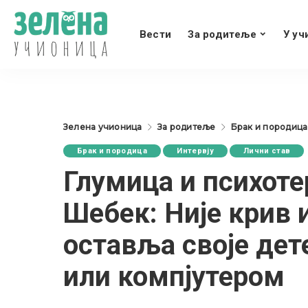
Вести
За родитеље
У уч
Зелена учионица
За родитеље
Брак и породица
Брак и породица
Интервју
Лични став
Глумица и психоте
Шебек: Није крив 
оставља своје дет
или компјутером