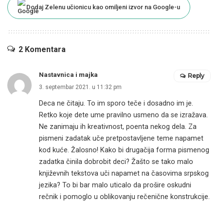
Dodaj Zelenu učionicu kao omiljeni izvor na Google-u
2 Komentara
Nastavnica i majka
Reply
3. septembar 2021. u 11:32 pm
Deca ne čitaju. To im sporo teče i dosadno im je.
Retko koje dete ume pravilno usmeno da se izražava.
Ne zanimaju ih kreativnost, poenta nekog dela. Za
pismeni zadatak uče pretpostavljene teme napamet
kod kuće. Žalosno! Kako bi drugačija forma pismenog
zadatka činila dobrobit deci? Žašto se tako malo
književnih tekstova uči napamet na časovima srpskog
jezika? To bi bar malo uticalo da prošire oskudni
rečnik i pomoglo u oblikovanju rečenične konstrukcije.