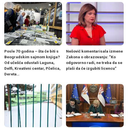
Posle 70 godina – šta će biti s
Nešović komentarisala izmene
Beogradskim sajmom knjiga?
Zakona o obrazovanju: ”Ko
Od učešća odustali Laguna,
odgovorno radi, ne treba da se
Delfi, Kreativni centar, Pčelica,
plaši da će izgubiti licencu”
Dereta…