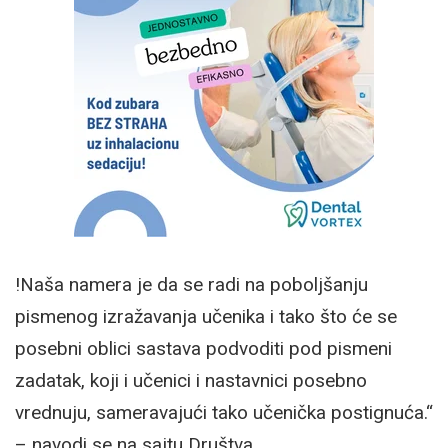
!Naša namera je da se radi na poboljšanju
pismenog izražavanja učenika i tako što će se
posebni oblici sastava podvoditi pod pismeni
zadatak, koji i učenici i nastavnici posebno
vrednuju, sameravajući tako učenička postignuća.“
– navodi se na sajtu Društva.