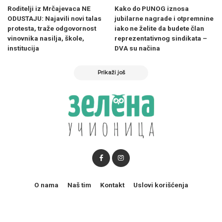
Roditelji iz Mrčajevaca NE
Kako do PUNOG iznosa
ODUSTAJU: Najavili novi talas
jubilarne nagrade i otpremnine
protesta, traže odgovornost
iako ne želite da budete član
vinovnika nasilja, škole,
reprezentativnog sindikata –
institucija
DVA su načina
Prikaži još
O nama
Naš tim
Kontakt
Uslovi korišćenja