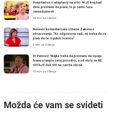
Vaspitačica o adaptaciji na vrtić: NIJE kraj kad
dete prestane da plače, to je samo faza
ravnodušnosti
10 min za čitanje
Nešović komentarisala izmene Zakona o
obrazovanju: ”Ko odgovorno radi, ne treba da se
plaši da će izgubiti licencu”
3 min za čitanje
Dr Panović: Majke treba da prestanu da sipaju
hranu u tanjire celoj porodici, a od stola se NE
USTAJE dok SVI ne završe obrok
10 min za čitanje
Možda će vam se svideti