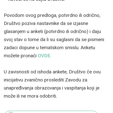
Povodom ovog predloga, potvrdno ili odrično,
Društvo poziva nastavnike da se izjasne
glasanjem u anketi (potvrdno ili odrično) i daju
svoj stav o tome da li su saglasni da se pismeni
zadaci dopune u tematskom smislu. Anketu
možete pronaći
OVDE
.
U zavisnosti od ishoda ankete, Društvo će ovu
inicijativu zvanično proslediti Zavodu za
unapređivanja obrazovanja i vaspitanja koji je
može ili ne mora odobriti.