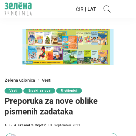
ĆIR
|
LAT
Zelena učionica
Vesti
Vesti
Srpski za sve
U učionici
Preporuka za nove oblike
pismenih zadataka
Aleksandra Cvjetić
3. septembar 2021.
Autor:
Posted
by