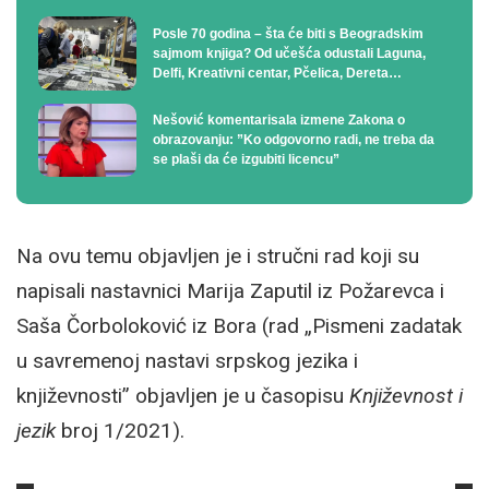
Posle 70 godina – šta će biti s Beogradskim
sajmom knjiga? Od učešća odustali Laguna,
Delfi, Kreativni centar, Pčelica, Dereta…
Nešović komentarisala izmene Zakona o
obrazovanju: ”Ko odgovorno radi, ne treba da
se plaši da će izgubiti licencu”
Na ovu temu objavljen je i stručni rad koji su
napisali nastavnici Marija Zaputil iz Požarevca i
Saša Čorboloković iz Bora (rad „Pismeni zadatak
u savremenoj nastavi srpskog jezika i
književnosti” objavljen je u časopisu
Književnost i
jezik
broj 1/2021).