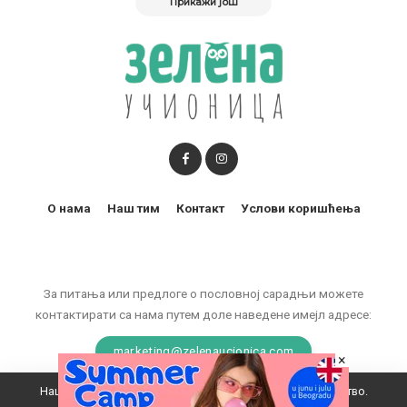
Прикажи још
О нама
Наш тим
Контакт
Услови коришћења
За питања или предлоге о пословној сарадњи можете
контактирати са нама путем доле наведене имејл адресе:
marketing@zelenaucionica.com
×
Наш вебсајт користи колачиће да побољша ваше искуство.