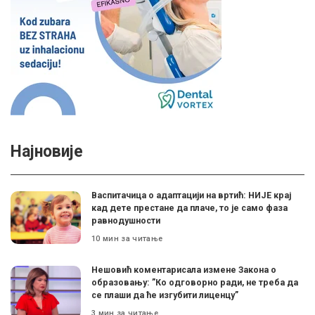
Најновије
Васпитачица о адаптацији на вртић: НИЈЕ крај
кад дете престане да плаче, то је само фаза
равнодушности
10 мин за читање
Нешовић коментарисала измене Закона о
образовању: ”Ко одговорно ради, не треба да
се плаши да ће изгубити лиценцу”
3 мин за читање