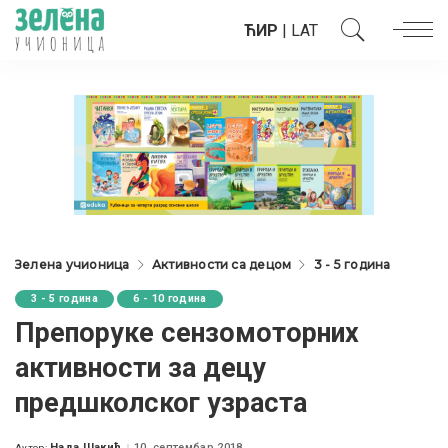
ЋИР
|
LAT
Зелена учионица
Активности са децом
3 - 5 година
3 - 5 година
6 - 10 година
Препоруке сензомоторних
активности за децу
предшколског узраста
Нада Шакић
10. септембар 2018.
Аутор: