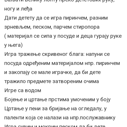
ногу и леђа
Дати детету да се игра пиринчем, разним
зрневљем, песком, парчем стиропора
( материјал се сипа у посуде и деца гурају руке
у њега)
Игра тражење скривеног блага: напуни се
посуда одређеним материјалом нпр. пиринчем
и закопају се мале играчке, да би дете
тражило предмете затвореним очима
Игре са водом
Бојење и цртање прстима умоченим у боју
Цртање у пени за бријање на огледалу, у
паленти која се налази на нпр.послужавнику
Игра сувим и мокрим песком да би дете