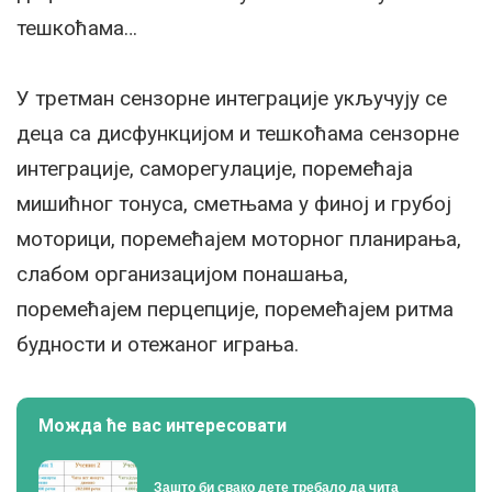
тешкоћама…
У третман сензорне интеграције укључују се
деца са дисфункцијом и тешкоћама сензорне
интеграције, саморегулације, поремећаја
мишићног тонуса, сметњама у финој и грубој
моторици, поремећајем моторног планирања,
слабом организацијом понашања,
поремећајем перцепције, поремећајем ритма
будности и отежаног играња.
Можда ће вас интересовати
Зашто би свако дете требало да чита