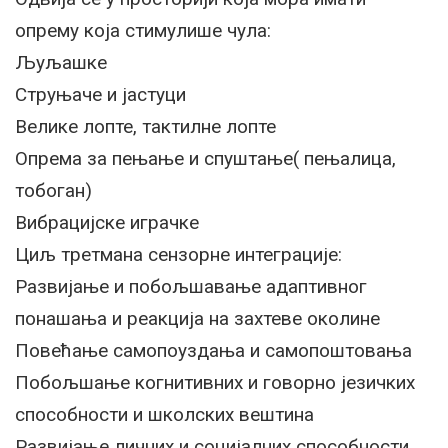
опрему која стимулише чула:
Љуљашке
Струњаче и јастуци
Велике лопте, тактилне лопте
Опрема за пењање и спуштање( пењалица,
тобоган)
Вибрацијске играчке
Циљ третмана сензорне интеграције:
Развијање и побољшавање адаптивног
понашања и реакција на захтеве околине
Повећање самопоуздања и самопоштовања
Побољшање когнитивних и говорно језичких
способности и школских вештина
Развијање личних и социјалних способности