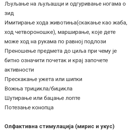
Љуљање на љуљашци и одгуривање ногама о
зид
Имитирање хода животиња(скакање као жаба,
ход четвороношке), марширање, које дете
може ход на рукама по равној подлози
Преношење предмета до циља при чему је
битно означити почетак и крај започете
активности
Прескакање ужета или шипки
Вожња трицикла/бицикла
Шутирање или бацање лопте
Потезање конопца
Олфактивна стимулација (мирис и укус)