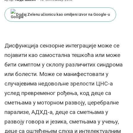
Posted
by
Dodaj Zelenu učionicu kao omiljeni izvor na Google-u
Дисфункција сензорне интеграције може се
појавити као самостална тешкоћа или може
бити симптом у склопу различитих синдрома
или болести. Може се манифестовати у
случајевима недовољне зрелости ЦНС-а
услед превременог рођења, код деце са
сметњама у моторном развоју, церебралне
парализе, АДХД-а, деце са сметњама у
развоју говора и језика, сметњама у учењу,
деце са оштећењем слуха и интелектуалним