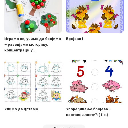
Играмо се, учимо да бројимо
Бројеви I
– развијамо моторику,
концентрацију…
Учимо да цртамо
Упоређивање бројева –
наставни листић (1.р.)