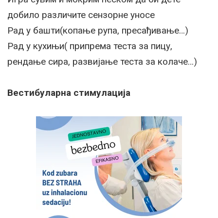
добило различите сензорне уносе
Рад у башти(копање рупа, пресађивање…)
Рад у кухињи( припрема теста за пицу,
рендање сира, развијање теста за колаче…)
Вестибуларна стимулација