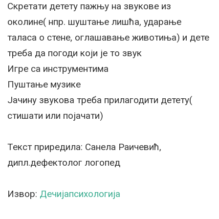
Скретати детету пажњу на звукове из
околине( нпр. шуштање лишћа, ударање
таласа о стене, оглашавање животиња) и дете
треба да погоди који је то звук
Игре са инструментима
Пуштање музике
Јачину звукова треба прилагодити детету(
стишати или појачати)
Текст приредила: Санела Раичевић,
дипл.дефектолог логопед
Извор:
Дечијапсихологија