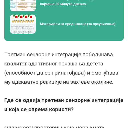
најмање 20 минута дневно
Материјали за предшколце (за преузимање)
Третман сензорне интеграције побољшава
квалитет адаптивног понашања детета
(способност да се прилагођава) и омогућава
му адекватне реакције на захтеве околине.
Где се одвија третман сензорне интеграције
и која се опрема користи?
Одвија се у просторији која мора имати