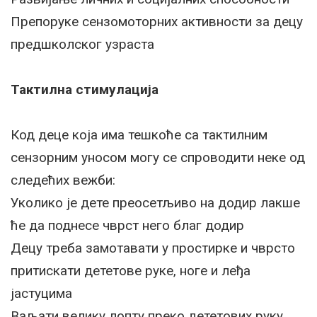
Препоруке сензомоторних активности за децу
предшколског узраста
Тактилна стимулација
Код деце која има тешкоће са тактилним
сензорним уносом могу се спроводити неке од
следећих вежби:
Уколико је дете преосетљиво на додир лакше
ће да поднесе чврст него благ додир
Децу треба замотавати у простирке и чврсто
притискати дететове руке, ноге и леђа
јастуцима
Ваљати велику лопту преко дететових руку,