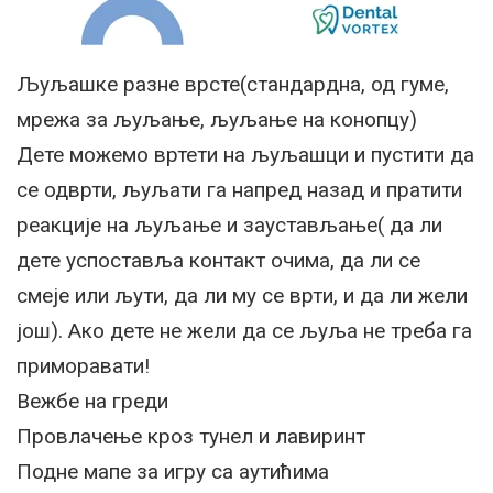
Љуљашке разне врсте(стандардна, од гуме,
мрежа за љуљање, љуљање на конопцу)
Дете можемо вртети на љуљашци и пустити да
се одврти, љуљати га напред назад и пратити
реакције на љуљање и заустављање( да ли
дете успоставља контакт очима, да ли се
смеје или љути, да ли му се врти, и да ли жели
још). Ако дете не жели да се љуља не треба га
приморавати!
Вежбе на греди
Провлачење кроз тунел и лавиринт
Подне мапе за игру са аутићима