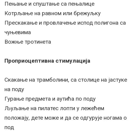
Пењање и спуштање са пењалице
Котрљање на равном или брежуљку
Прескакање и провлачење испод полигона са
чуњевима
Вожње тротинета
Проприоцептивна стимулација
Скакање на трамболини, са столице на јастуке
на поду
Гурање предмета и аутића по поду
Љуљање на пилатес лопти у лежећем
положају, дете може и да се одгурује ногама о
под