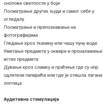
снопове светлости у боји
Посматрање других људи и самог себе у
огледалу
Посматрање и препознавање на
фотографијама
Гледање кроз тканину или чашу пуну воде
Уметање предмета у оквире и проналажење
истих предмета
Дување кроз сламку и праћење где су нпр.
одлетели папирићи или где је отишла лагана
лоптица
Аудитивна стимулација