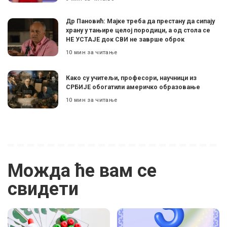
Др Пановић: Мајке треба да престану да сипају
храну у тањире целој породици, а од стола се
НЕ УСТАЈЕ док СВИ не заврше оброк
10 мин за читање
Како су учитељи, професори, научници из
СРБИЈЕ обогатили америчко образовање
10 мин за читање
Можда ће вам се
свидети