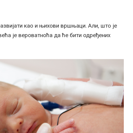
азвијати као и њихови вршњаци. Али, што је
 већа је вероватноћа да ће бити одређених