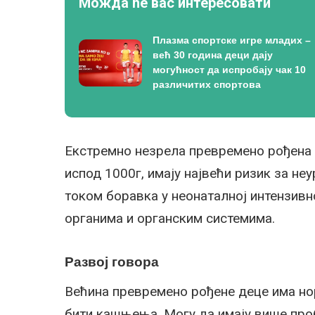
Можда ће вас интересовати
Плазма спортске игре младих –
већ 30 година деци дају
могућност да испробају чак 10
различитих спортова
Екстремно незрела превремено рођена 
испод 1000г, имају највећи ризик за не
током боравка у неонаталној интензивн
органима и органским системима.
Развој говора
Већина превремено рођене деце има но
бити кашњења. Могу да имају више про