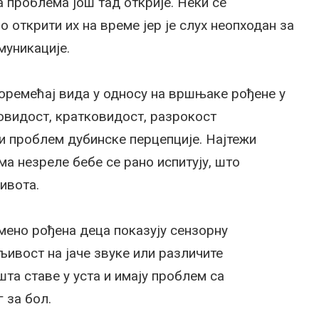
а проблема још тад открије. Неки се
но открити их на време јер је слух неопходан за
муникације.
оремећај вида у односу на вршњаке рођене у
ковидост, кратковидост, разрокост
и проблем дубинске перцепције. Најтежи
ма незреле бебе се рано испитују, што
ивота.
ено рођена деца показују сензорну
љивост на јаче звуке или различите
шта ставе у уста и имају проблем са
 за бол.