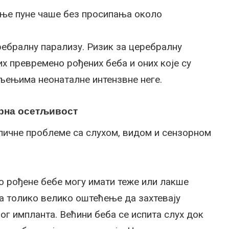
ање пуне чаше без просипања около
ебралну парализу. Ризик за церебралну
х превремено рођених беба и оних које су
љењима неонаталне интензвне неге.
орна осетљивост
пичне проблеме са слухом, видом и сензорном
о рођене бебе могу имати теже или лакше
а толико велико оштећење да захтевају
ог импланта. Већини беба се испита слух док