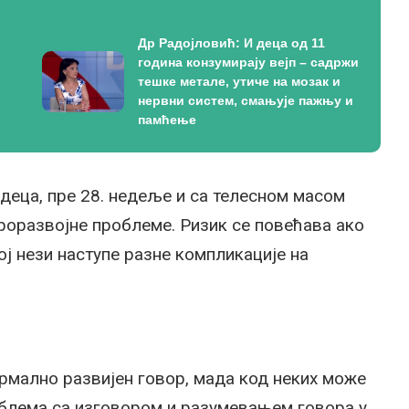
Др Радојловић: И деца од 11
година конзумирају вејп – садржи
тешке метале, утиче на мозак и
нервни систем, смањује пажњу и
памћење
деца, пре 28. недеље и са телесном масом
уроразвојне проблеме. Ризик се повећава ако
ој нези наступе разне компликације на
рмално развијен говор, мада код неких може
блема са изговором и разумевањем говора у