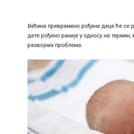
Већина превремено рођене деце ће се р
дете рођено раније у односу на термин,
развојних проблема.