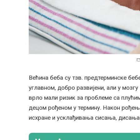
Већина беба су тзв. предтерминске бебе
углавном, добро развијени, али у мозгу
врло мали ризик за проблеме са плући
децом рођеном у термину. Након рођењ
исхране и усклађивања сисања, дисања 