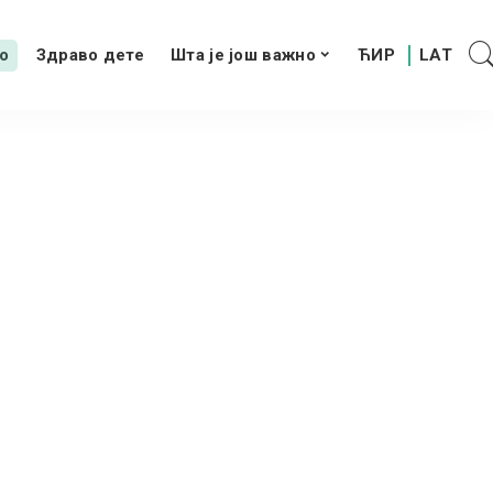
о
Здраво дете
Шта је још важно