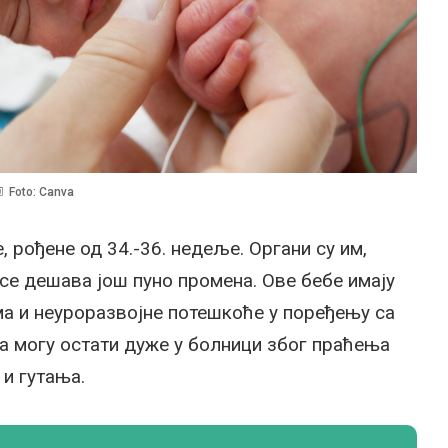
Foto: Canva
, рођене од 34.-36. недеље. Органи су им,
 се дешава још пуно промена. Ове бебе имају
ма и неуроразвојне потешкоће у поређењу са
а могу остати дуже у болници због праћења
и гутања.