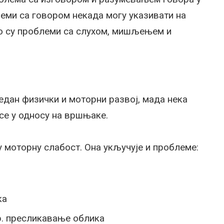
леми са говором некада могу указивати на
о су проблеми са слухом, мишљењем и
дан физички и моторни развој, мада нека
се у односу на вршњаке.
 моторну слабост. Она укључује и проблеме:
ка
р. пресликавање облика