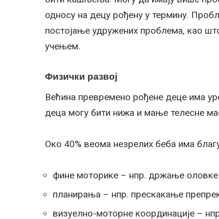
односу на децу рођену у термину. Проб
постојање удружених проблема, као шт
учењем.
Физички развој
Већина превремено рођене деце има уре
деца могу бити нижа и мање телесне ма
Око 40% веома незрелих беба има благу
фине моторике – нпр. држање оловке
планирања – нпр. прескакање препре
визуелно-моторне координације – нп