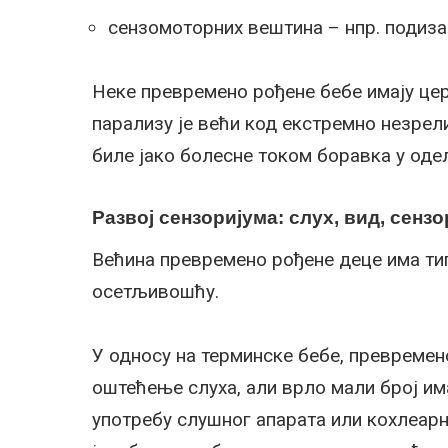
сензомоторних вештина – нпр. подиз
Неке превремено рођене бебе имају цер
парализу је већи код екстремно незрели
биле јако болесне током боравка у оде
Развој сензоријума: слух, вид, сенз
Већина превремено рођене деце има ти
осетљивошћу.
У односу на терминске бебе, превремен
оштећење слуха, али врло мали број им
употребу слушног апарата или кохлеарн