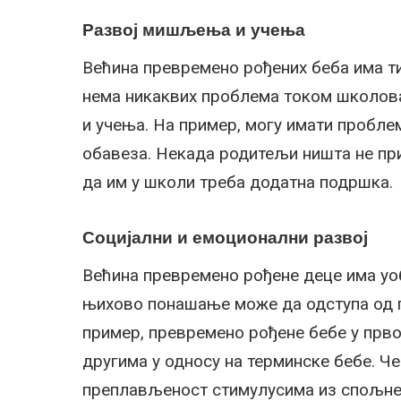
Развој мишљења и учења
Већина превремено рођених беба има т
нема никаквих проблема током школо
и учења. На пример, могу имати пробл
обавеза. Некада родитељи ништа не при
да им у школи треба додатна подршка.
Социјални и емоционални развој
Већина превремено рођене деце има уоб
њихово понашање може да одступа од 
пример, превремено рођене бебе у прво
другима у односу на терминске бебе. Че
преплављеност стимулусима из спољне 