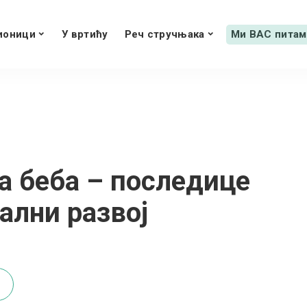
ионици
У вртићу
Реч стручњака
Ми ВАС питам
a беба – последице
ални развој