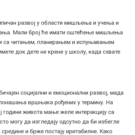
ипичан развој у области мишљења и учења и
вања. Мали број ће имати оштећење мишљења
ем са читањем, планирањем и испуњавањем
мете док дете не крене у школу, када схвате
ичајен социјални и емоционални развој, мада
понашања вршњака рођених у термину. На
ј години живота мање желе интеракцију са
сто могу да изгледају одсутно да би избегле
средине и брже постају иритабилне. Како