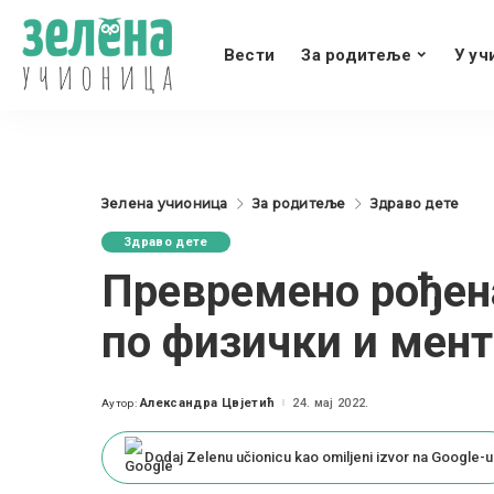
Вести
За родитеље
У уч
Зелена учионица
За родитеље
Здраво дете
Здраво дете
Превремено рођен
по физички и мент
Александра Цвјетић
24. мај 2022.
Аутор:
Posted
by
Dodaj Zelenu učionicu kao omiljeni izvor na Google-u