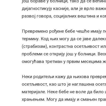
још бораве у болници, тако да се већин
дијагностикују касније, али је врло важ
развој говора, социјалних вештина и ко
Превремено рођене бебе чешће имају п
термину. Код њих могу да се јаве дале
(страбизам), контрастна осетљивост ил
проблеми се открију још у болници. Вео
омогућава третман у првим месецима ж
Неки родитељи кажу да њихова преврем
осетљивост, као што је наглашена осет
материјале. Неке бебе не воле да било 
храњењем. Могу да имају и смањен праг