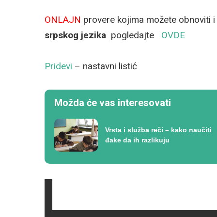
ONLAJN
provere kojima možete obnoviti i
srpskog jezika
pogledajte
OVDE
Pridevi
– nastavni listić
Možda će vas interesovati
Vrsta i služba reči – kako naučiti
đake da ih razlikuju