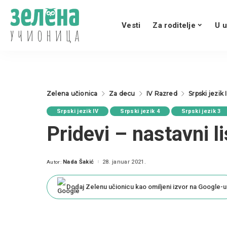
Vesti
Za roditelje
U u
Zelena učionica
Za decu
IV Razred
Srpski jezik 
Srpski jezik IV
Srpski jezik 4
Srpski jezik 3
Pridevi – nastavni li
Nada Šakić
28. januar 2021.
Autor:
Posted
by
Dodaj Zelenu učionicu kao omiljeni izvor na Google-u