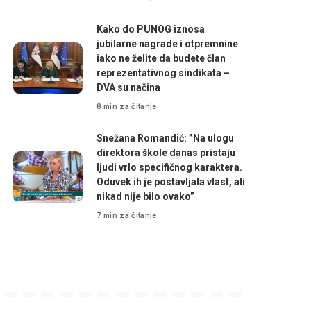
Kako do PUNOG iznosa
jubilarne nagrade i otpremnine
iako ne želite da budete član
reprezentativnog sindikata –
DVA su načina
8 min za čitanje
Snežana Romandić: ”Na ulogu
direktora škole danas pristaju
ljudi vrlo specifičnog karaktera.
Oduvek ih je postavljala vlast, ali
nikad nije bilo ovako”
7 min za čitanje