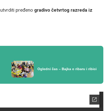
 utvrditi pređeno
gradivo četvrtog razreda iz
Ogledni čas – Bajka o ribaru i ribici