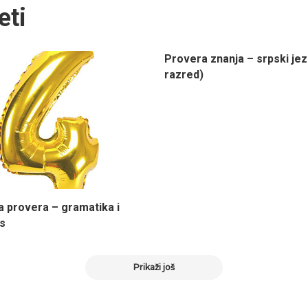
eti
Provera znanja – srpski jezi
razred)
a provera – gramatika i
s
Prikaži još