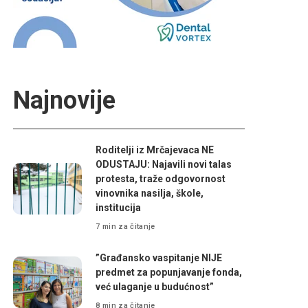
Najnovije
Roditelji iz Mrčajevaca NE
ODUSTAJU: Najavili novi talas
protesta, traže odgovornost
vinovnika nasilja, škole,
institucija
7 min za čitanje
”Građansko vaspitanje NIJE
predmet za popunjavanje fonda,
već ulaganje u budućnost”
8 min za čitanje