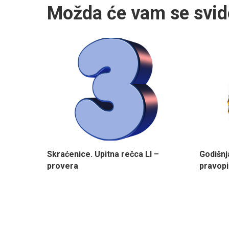
Možda će vam se svid
Skraćenice. Upitna rečca LI –
Godišnj
provera
pravopi