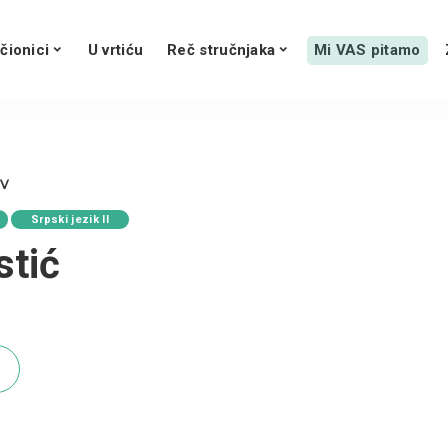
čionici
U vrtiću
Reč stručnjaka
Mi VAS pitamo
IV
Srpski jezik II
stić