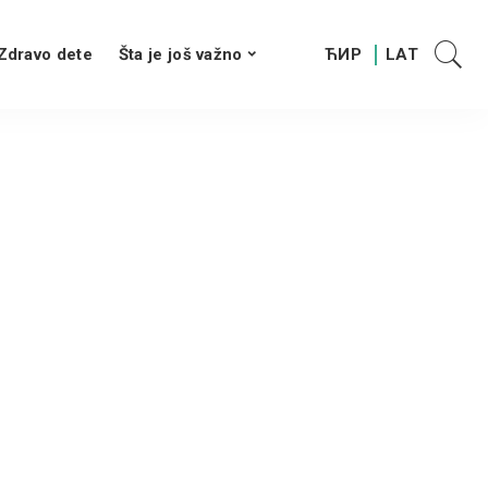
Zdravo dete
Šta je još važno