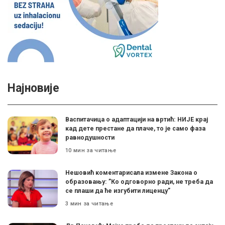
Најновије
Васпитачица о адаптацији на вртић: НИЈЕ крај
кад дете престане да плаче, то је само фаза
равнодушности
10 мин за читање
Нешовић коментарисала измене Закона о
образовању: ”Ко одговорно ради, не треба да
се плаши да ће изгубити лиценцу”
3 мин за читање