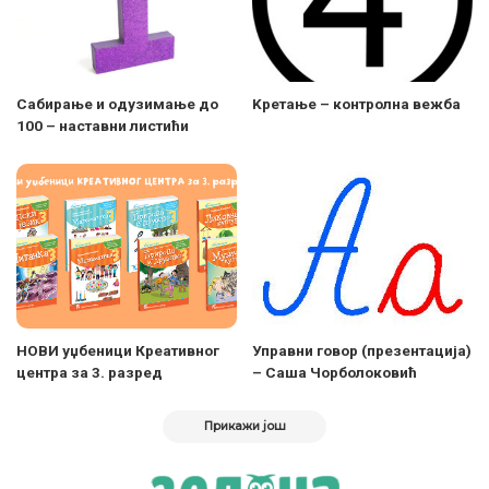
Сабирање и одузимање до
Kретање – контролна вежба
100 – наставни листићи
НОВИ уџбеници Креативног
Управни говор (презентација)
центра за 3. разред
– Саша Чорболоковић
Прикажи још