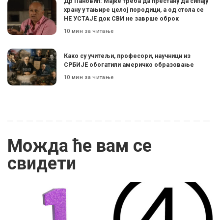
Др Пановић: Мајке треба да престану да сипају
храну у тањире целој породици, а од стола се
НЕ УСТАЈЕ док СВИ не заврше оброк
10 мин за читање
Како су учитељи, професори, научници из
СРБИЈЕ обогатили америчко образовање
10 мин за читање
Можда ће вам се
свидети