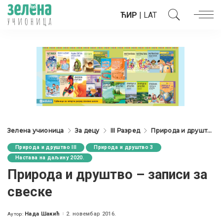
ЋИР
|
LAT
Зелена учионица
За децу
III Разред
Природа и друштво III
Природа и друштво III
Природа и друштво 3
Настава на даљину 2020.
Природа и друштво – записи за
свеске
Нада Шакић
2. новембар 2016.
Аутор:
Posted