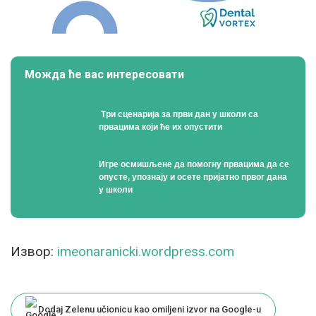
Можда ће вас интересовати
Tри сценарија за први дан у школи са
првацима који ће их опустити
Игре осмишљене да помогну првацима да се
опусте, упознају и осете пријатно првог дана
у школи
Извор:
imeonaranicki.wordpress.com
Dodaj Zelenu učionicu kao omiljeni izvor na Google-u