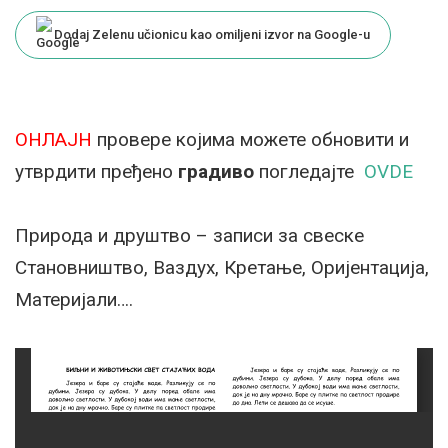
by
Dodaj Zelenu učionicu kao omiljeni izvor na Google-u
ОНЛАЈН
провере којима можете обновити и
утврдити пређено
градиво
погледајте
OVDE
Природа и друштво – записи за свеске
Становништво, Ваздух, Кретање, Оријентација,
Материјали….