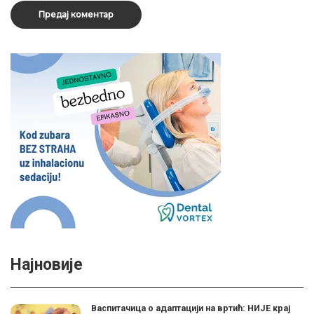
Најновије
Васпитачица о адаптацији на вртић: НИЈЕ крај