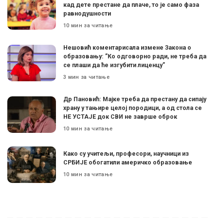
кад дете престане да плаче, то је само фаза
равнодушности
10 мин за читање
Нешовић коментарисала измене Закона о
образовању: ”Ко одговорно ради, не треба да
се плаши да ће изгубити лиценцу”
3 мин за читање
Др Пановић: Мајке треба да престану да сипају
храну у тањире целој породици, а од стола се
НЕ УСТАЈЕ док СВИ не заврше оброк
10 мин за читање
Како су учитељи, професори, научници из
СРБИЈЕ обогатили америчко образовање
10 мин за читање