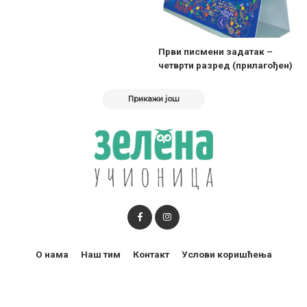
Први писмени задатак –
четврти разред (прилагођен)
Прикажи још
О нама
Наш тим
Контакт
Услови коришћења