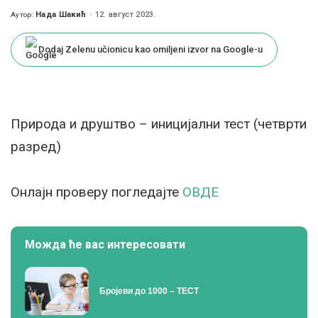
Нада Шакић
12. август 2023.
Аутор:
Posted
by
Dodaj Zelenu učionicu kao omiljeni izvor na Google-u
Природа и друштво – иницијални тест (четврти
разред)
Онлајн проверу погледајте
ОВДЕ
Можда ће вас интересовати
Бројеви до 1000 – ТЕСТ