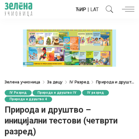
ЋИР
|
LAT
Зелена учионица
За децу
IV Разред
Природа и друштво IV
IV Разред
Природа и друштво IV
IV разред
Природа и друштво 4
Природа и друштво –
иницијални тестови (четврти
разред)