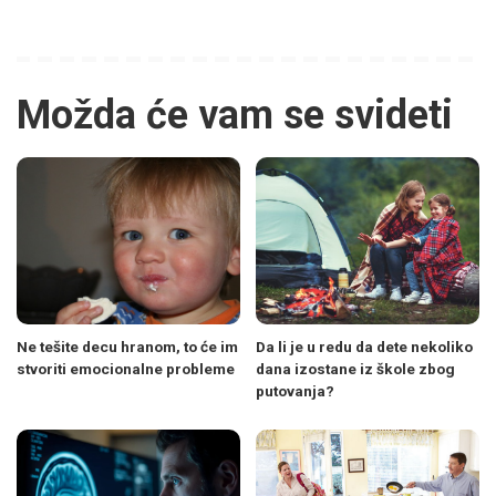
Možda će vam se svideti
Ne tešite decu hranom, to će im
Da li je u redu da dete nekoliko
stvoriti emocionalne probleme
dana izostane iz škole zbog
putovanja?