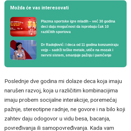
Možda će vas interesovati
Plazma sportske igre mladih – već 30 godina
deci daju mogućnost da isprobaju čak 10
različitih sportova
Dr Radojlović: I deca od 11 godina konzumiraju
vejp – sadrži teške metale, utiče na mozak i
nervni sistem, smanjuje pažnju i pamćenje
Poslednje dve godina mi dolaze deca koja imaju
narušen razvoj, koja u različitim kombinacijima
imaju probem socijalne interakcije, poremećaj
pažnje, stereotipne radnje, ne govore i na bilo koji
zahtev daju odogovor u vidu besa, bacanja,
povređivanja ili samopovređivanja. Kada vam