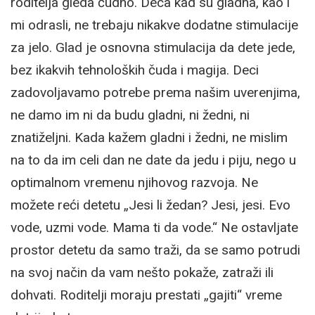
roditelja gleda čudno. Deca kad su gladna, kao i
mi odrasli, ne trebaju nikakve dodatne stimulacije
za jelo. Glad je osnovna stimulacija da dete jede,
bez ikakvih tehnoloških čuda i magija. Deci
zadovoljavamo potrebe prema našim uverenjima,
ne damo im ni da budu gladni, ni žedni, ni
znatiželjni. Kada kažem gladni i žedni, ne mislim
na to da im celi dan ne date da jedu i piju, nego u
optimalnom vremenu njihovog razvoja. Ne
možete reći detetu „Jesi li žedan? Jesi, jesi. Evo
vode, uzmi vode. Mama ti da vode.“ Ne ostavljate
prostor detetu da samo traži, da se samo potrudi
na svoj način da vam nešto pokaže, zatraži ili
dohvati. Roditelji moraju prestati „gajiti“ vreme