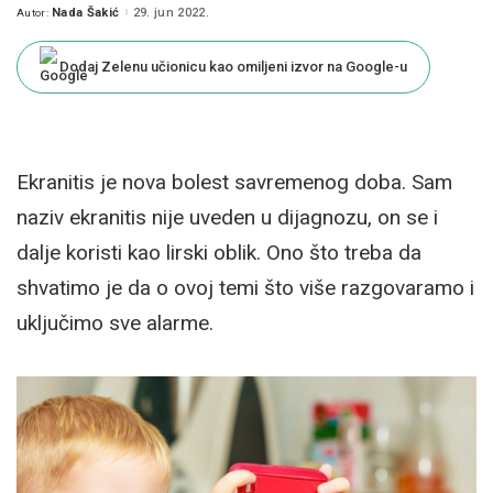
Nada Šakić
29. jun 2022.
Autor:
Posted
by
Dodaj Zelenu učionicu kao omiljeni izvor na Google-u
Ekranitis je nova bolest savremenog doba. Sam
naziv ekranitis nije uveden u dijagnozu, on se i
dalje koristi kao lirski oblik. Ono što treba da
shvatimo je da o ovoj temi što više razgovaramo i
uključimo sve alarme.