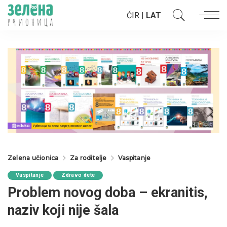
ĆIR
|
LAT
Zelena učionica
Za roditelje
Vaspitanje
Vaspitanje
Zdravo dete
Problem novog doba – ekranitis,
naziv koji nije šala