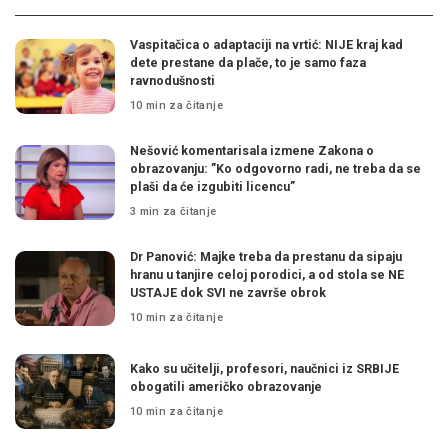
Vaspitačica o adaptaciji na vrtić: NIJE kraj kad
dete prestane da plače, to je samo faza
ravnodušnosti
10 min za čitanje
Nešović komentarisala izmene Zakona o
obrazovanju: ”Ko odgovorno radi, ne treba da se
plaši da će izgubiti licencu”
3 min za čitanje
Dr Panović: Majke treba da prestanu da sipaju
hranu u tanjire celoj porodici, a od stola se NE
USTAJE dok SVI ne završe obrok
10 min za čitanje
Kako su učitelji, profesori, naučnici iz SRBIJE
obogatili američko obrazovanje
10 min za čitanje