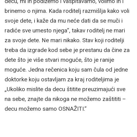
decu, mi ih podižemo i vaspitavamo, volimo ih i
brinemo o njima. Kada roditelj razmišlja kako voli
svoje dete, i kaže da mu neće dati da se muči i
radiće sve umesto njega“, takav roditelj ne mari
za svoje dete. Ne mari nikako. Stav koji roditelji
treba da izgrade kod sebe je prestanu da čine za
dete što je više stvari moguće, što je ranije
moguće. Jedna rečenica koju sam čula od jedne
doktorke koju ostavljam za kraj roditeljima je
„Ukoliko mislite da decu štitite preuzimajući sve
na sebe, znajte da nikoga ne možemo zaštititi –
decu možemo samo OSNAŽITI.“