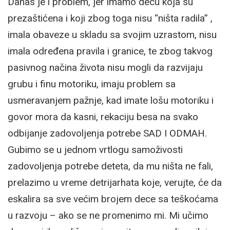
Danas je i problem, jer imamo decu koja su
prezaštićena i koji zbog toga nisu “ništa radila” ,
imala obaveze u skladu sa svojim uzrastom, nisu
imala određena pravila i granice, te zbog takvog
pasivnog načina života nisu mogli da razvijaju
grubu i finu motoriku, imaju problem sa
usmeravanjem pažnje, kad imate lošu motoriku i
govor mora da kasni, rekaciju besa na svako
odbijanje zadovoljenja potrebe SAD I ODMAH.
Gubimo se u jednom vrtlogu samoživosti
zadovoljenja potrebe deteta, da mu ništa ne fali,
prelazimo u vreme detrijarhata koje, verujte, će da
eskalira sa sve većim brojem dece sa teškoćama
u razvoju – ako se ne promenimo mi. Mi učimo