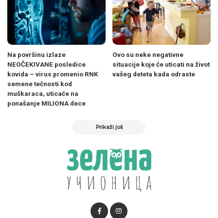
Na površinu izlaze
Ovo su neke negativne
NEOČEKIVANE posledice
situacije koje će uticati na život
kovida – virus promenio RNK
vašeg deteta kada odraste
semene tečnosti kod
muškaraca, uticaće na
ponašanje MILIONA dece
Prikaži još