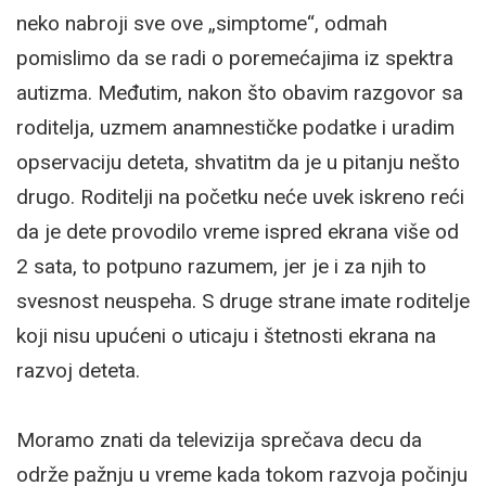
neko nabroji sve ove „simptome“, odmah
pomislimo da se radi o poremećajima iz spektra
autizma. Međutim, nakon što obavim razgovor sa
roditelja, uzmem anamnestičke podatke i uradim
opservaciju deteta, shvatitm da je u pitanju nešto
drugo. Roditelji na početku neće uvek iskreno reći
da je dete provodilo vreme ispred ekrana više od
2 sata, to potpuno razumem, jer je i za njih to
svesnost neuspeha. S druge strane imate roditelje
koji nisu upućeni o uticaju i štetnosti ekrana na
razvoj deteta.
Moramo znati da televizija sprečava decu da
održe pažnju u vreme kada tokom razvoja počinju