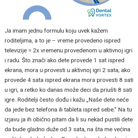
Ja imam jednu formulu koju uvek kažem
roditeljima, a to je – vreme provedeno ispred
televizije = 2x vremenu provedenom u aktivnoj igri
i radu. Što znači ako dete provede 1 sat ispred
ekrana, mora u provesti u aktivnoj igri 2 sata, ako
provede 4 sata ispred ekrana mora provesti 8 sati
u igri, a retko ko danas može deci da priušti 8 sati
igre. Roditelji često dođu i kažu „Naše dete neće
da jede bez telefona ili tableta ispred sebe.“ Na tu
izjavu ja ih obično pitam da li su nekad pustili dete
da bude gladno duže od 3 sata, na šta me većina