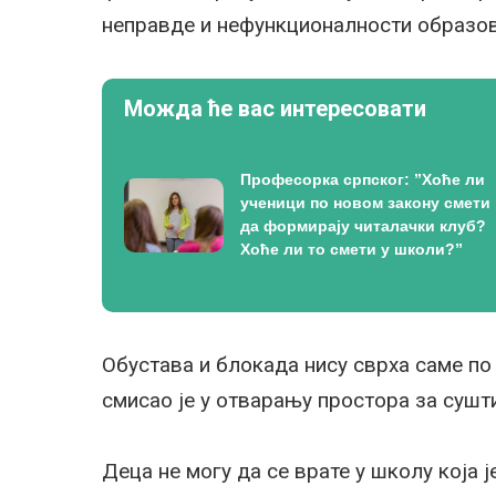
неправде и нефункционалности образов
Можда ће вас интересовати
Професорка српског: ”Хоће ли
ученици по новом закону смети
да формирају читалачки клуб?
Хоће ли то смети у школи?”
Обустава и блокада нису сврха саме по
смисао је у отварању простора за сушт
Деца не могу да се врате у школу која ј