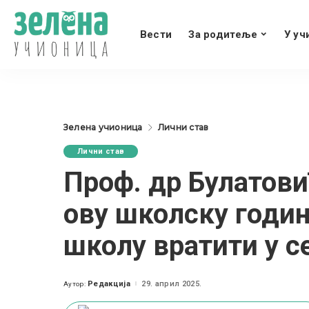
Вести
За родитеље
У уч
Зелена учионица
Лични став
Лични став
Проф. др Булатови
ову школску годину
школу вратити у с
Редакција
29. април 2025.
Аутор:
Posted
by