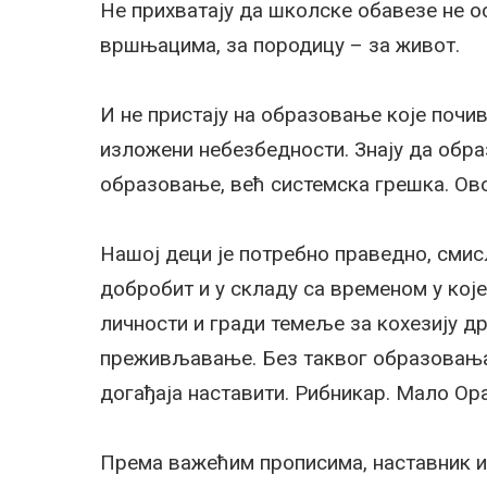
Не прихватају да школске обавезе не о
вршњацима, за породицу – за живот.
И не пристају на образовање које почив
изложени небезбедности. Знају да обра
образовање, већ системска грешка. Ово
Нашој деци је потребно праведно, сми
добробит и у складу са временом у кој
личности и гради темеље за кохезију др
преживљавање. Без таквог образовања, 
догађаја наставити. Рибникар. Мало Ор
Према важећим прописима, наставник и