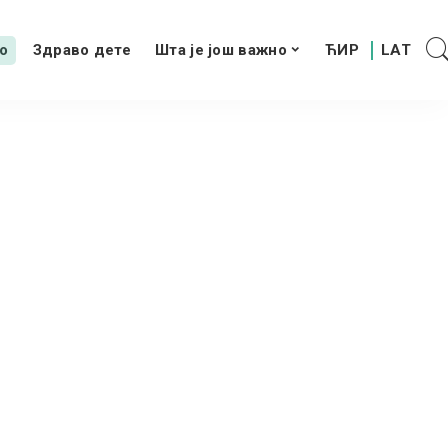
о
Здраво дете
Шта је још важно