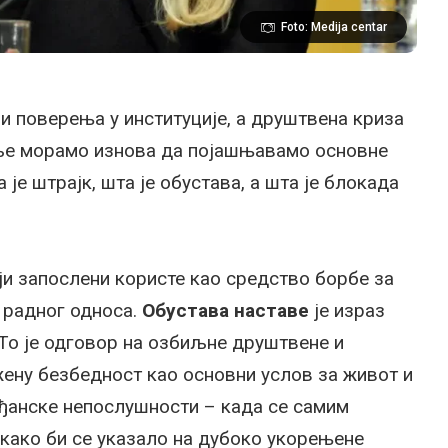
Foto: Medija centar
љи поверења у институције, а друштвена криза
аље морамо изнова да појашњавамо основне
 је штрајк, шта је обустава, а шта је блокада
ји запослени користе као средство борбе за
 радног односа.
Обустава наставе
је израз
 То је одговор на озбиљне друштвене и
жену безбедност као основни услов за живот и
ађанске непослушности – када се самим
како би се указало на дубоко укорењене