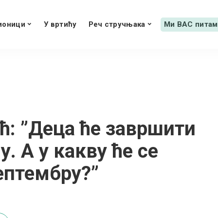
ионици
У вртићу
Реч стручњака
Ми ВАС питам
ћ: ”Деца ће завршити
. А у какву ће се
ептембру?”