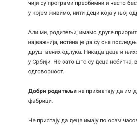
чији су програми преобимни и често бе
у којем живимо, нити деци која у њој од
Али ми, родитељи, имамо друге приорит
најважнија, истина је да су она послед
друштвених одлука. Никада деца и њих
у Србији. Не зато што су деца небитна,
одговорност.
Добри родитељи
не прихватају да им д
фабрици.
Не пристају да деца имају по осам часо