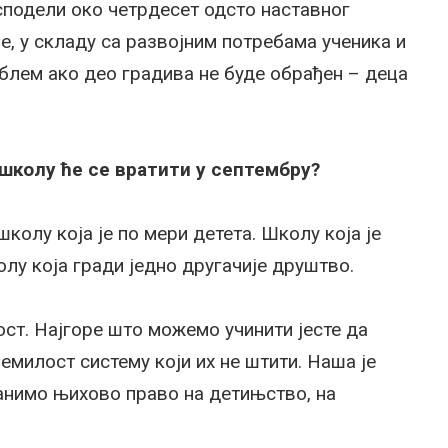
сподели око четрдесет одсто наставног
е, у складу са развојним потребама ученика и
облем ако део градива не буде обрађен – деца
 школу ће се вратити у септембру?
олу која је по мери детета. Школу која је
олу која гради једно другачије друштво.
ст. Најгоре што можемо учинити јесте да
емилост систему који их не штити. Наша је
анимо њихово право на детињство, на