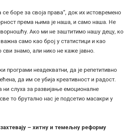
 се боре за своја права“, док их истовремено
рност према њима је наша, и само наша. Не
орношћу. Ако ми не заштитимо нашу децу, ко
ажна само као број у статистици и као
 сви знамо, али нико не каже јавно.
и програми неадекватни, да је репетитивно
ћена, да им се убија креативност и радост.
 ни слуха за развијање емоционалне
 све то брутално нас је подсетио масакри у
 захтевају – хитну и темељну реформу