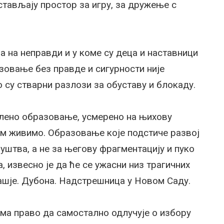
стављају простор за игру, за дружење с
а на неправди и у коме су деца и наставници
зовање без правде и сигурности није
 су стварни разлози за обуставу и блокаду.
слено образовање, усмерено на њихову
ем живимо. Образовање које подстиче развој
уштва, а не за његову фрагментацију и пуко
извесно је да ће се ужасни низ трагичних
ашје. Дубона. Надстрешница у Новом Саду.
ма право да самостално одлучује о избору