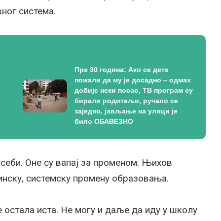
ног система.
Пре 30 година: Ако се дете
пожали да му је досадно – одмах
добије неки посао, ТВ програм су
бирали родитељи, ручало се
заједно, јављање на улици је
било ОБАВЕЗНО
 себи. Оне су вапај за променом. Њихов
инску, системску промену образовања.
е остала иста. Не могу и даље да иду у школу