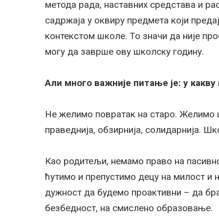
метода рада, наставних средстава и ра
садржаја у оквиру предмета који предај
контекстом школе. То значи да није пр
могу да заврше ову школску годину.
Али много важније питање је: у какву
Не желимо повратак на старо. Желимо шк
праведнија, обзирнија, солидарнија. Шк
Као родитељи, немамо право на пасивно
ћутимо и препустимо децу на милост и н
дужност да будемо проактивни – да бр
безбедност, на смислено образовање.