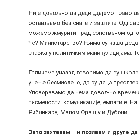
Није довољно да деци „дајемо право да
остављамо без снаге и заштите. Одгово
можемо жмурити пред сопственом одгов
ће? Министарство? Њима су наша деца в
ставка у политичким манипулацијама. То
Годинама уназад говоримо да су школск
учење бесмислено, да су деца преоптере
Упозоравамо да нема довољно времена
писмености, комуникације, емпатије. На
Рибникару, Малом Орашју и Дубони.
Зато захтевам – и позивам и друге да