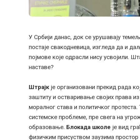
У Србији данас, док се урушавају теме
постаје свакодневица, изгледа да и д
појмове које одрасли нису усвојили. Шта
наставе?
Штрајк
је организовани прекид рада ко
заштиту и остваривање својих права из
моралног става и политичког протеста.
системске проблеме, пре свега на угро
образовање.
Блокада школе
је вид гр
физичким присуством заузима простор 