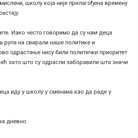
смислени, школу која није прилагођена времену
растају.
ете. Иако често говоримо да су нам деца
ња рупа на свирали наше политике и
ово одрастање нису били политички приоритет
 већ зато што су одрасли заборавили шта значи
еца иду у школу у сменама као да раде у
ва дневно.