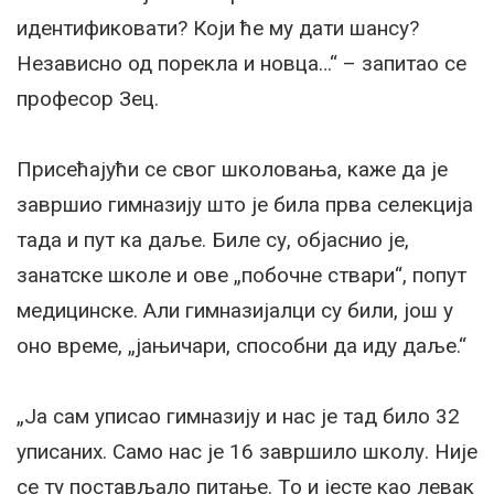
идентификовати? Који ће му дати шансу?
Независно од порекла и новца…“ – запитао се
професор Зец.
Присећајући се свог школовања, каже да је
завршио гимназију што је била прва селекција
тада и пут ка даље. Биле су, објаснио је,
занатске школе и ове „побочне ствари“, попут
медицинске. Али гимназијалци су били, још у
оно време, „јањичари, способни да иду даље.“
„Ја сам уписао гимназију и нас је тад било 32
уписаних. Само нас је 16 завршило школу. Није
се ту постављало питање. То и јесте као левак