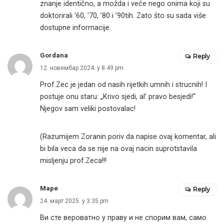
znanje identično, a možda i veće nego onima koji su
doktorirali ’60, ’70, ’80 i ’90tih. Zato što su sada više
dostupne informacije.
Gordana
Reply
12. новембар 2024. у 8:49 pm
Prof.Zec je jedan od nasih rijetkih umnih i strucnih! I
postuje onu staru: „Krivo sjedi, al’ pravo besjedi!“
Njegov sam veliki postovalac!
(Razumijem Zoranin poriv da napise ovaj komentar, ali
bi bila veca da se nije na ovaj nacin suprotstavila
misljenju prof.Zeca!!!
Маре
Reply
24. март 2025. у 3:35 pm
Ви сте вероватно у праву и не спорим вам, само