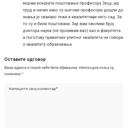
морам исказати поштовање професору Зецу, јер
труд и начин како су његови професори дошли до
знања је свакако тежи и квалитетнији него сад. За
то су и били поштовани. Зар вам оволики број
доктора наука (не прозивам вас) као и факултета
а поготову приватних-упитног квалитета не говори
о квалитету образовања
Оставите одговор
Ваша адреса е-поште неће бити објављена.
Неопходна поља су
означена
*