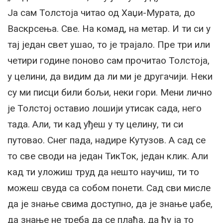
Ја сам Толстоја читао од Хаџи-Мурата, до
Васкрсења. Све. На комад, на метар. И ти си у
тај један свет ушао, то је трајало. Пре три или
четири године поново сам прочитао Толстоја,
у целини, да видим да ли ми је другачији. Неки
су ми писци били бољи, неки гори. Мени лично
је Толстој оставио лошији утисак сада, него
тада. Али, ти кад уђеш у ту целину, ти си
путовао. Снег пада, надире Кутузов. А сад се
то све своди на један ТикТок, један клик. Али
кад ти уложиш труд да нешто научиш, ти то
можеш свуда са собом понети. Сад сви мисле
да је знање свима доступно, да је знање џабе,
да знање не треба да се плаћа, да ћу ја то