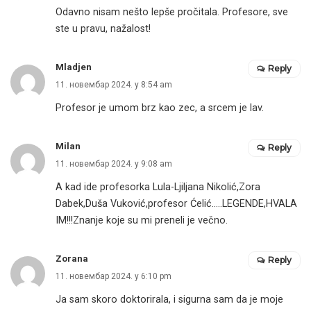
Odavno nisam nešto lepše pročitala. Profesore, sve
ste u pravu, nažalost!
Mladjen
Reply
11. новембар 2024. у 8:54 am
Profesor je umom brz kao zec, a srcem je lav.
Milan
Reply
11. новембар 2024. у 9:08 am
A kad ide profesorka Lula-Ljiljana Nikolić,Zora
Dabek,Duša Vuković,profesor Ćelić…..LEGENDE,HVALA
IM!!!Znanje koje su mi preneli je večno.
Zorana
Reply
11. новембар 2024. у 6:10 pm
Ja sam skoro doktorirala, i sigurna sam da je moje