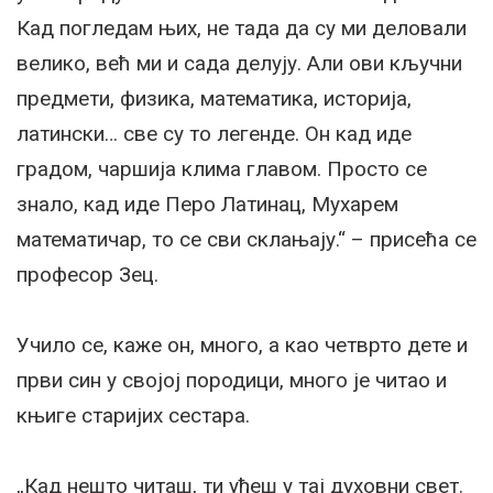
Кад погледам њих, не тада да су ми деловали
велико, већ ми и сада делују. Али ови кључни
предмети, физика, математика, историја,
латински… све су то легенде. Он кад иде
градом, чаршија клима главом. Просто се
знало, кад иде Перо Латинац, Мухарем
математичар, то се сви склањају.“ – присећа се
професор Зец.
Учило се, каже он, много, а као четврто дете и
први син у својој породици, много је читао и
књиге старијих сестара.
„Кад нешто читаш, ти уђеш у тај духовни свет.