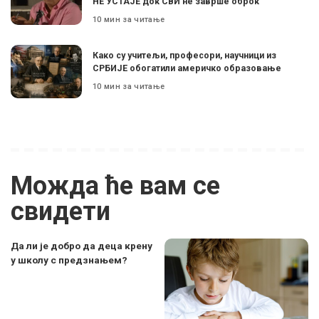
НЕ УСТАЈЕ док СВИ не заврше оброк
10 мин за читање
Како су учитељи, професори, научници из
СРБИЈЕ обогатили америчко образовање
10 мин за читање
Можда ће вам се
свидети
Да ли је добро да деца крену
у школу с предзнањем?