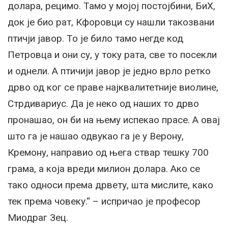
долара, рецимо. Тамо у мојој постојбини, БиХ,
док је био рат, Кфоровци су нашли такозвани
птичји јавор. То је било тамо негде код
Петровца и они су, у току рата, све то посекли
и однели. А птичији јавор је једно врло ретко
дрво од ког се праве најквалитетније виолине,
Стрдивариус. Да је неко од наших то дрво
пронашао, он би на њему испекао прасе. А овај
што га је нашао одвукао га је у Верону,
Кремону, направио од њега ствар тешку 700
грама, а која вреди милион долара. Ако се
тако односи према дрвету, шта мислите, како
тек према човеку.“ – испричао је професор
Миодраг Зец.