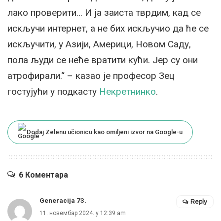
лако проверити… И ја заиста тврдим, кад се
искључи интернет, а не бих искључио да ће се
искључити, у Азији, Америци, Новом Саду,
пола људи се неће вратити кући. Јер су они
атрофирали.“ – казао је професор Зец
гостујући у подкасту
Некретнинко
.
Dodaj Zelenu učionicu kao omiljeni izvor na Google-u
6 Коментара
Generacija 73.
Reply
11. новембар 2024. у 12:39 am