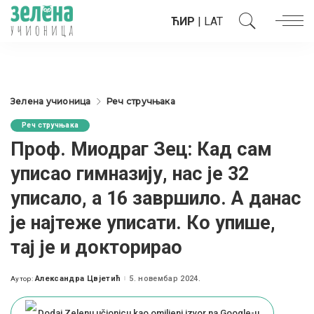
ЋИР
|
LAT
Зелена учионица
Реч стручњака
Реч стручњака
Проф. Миодраг Зец: Кад сам
уписао гимназију, нас је 32
уписало, а 16 завршило. А данас
је најтеже уписати. Ко упише,
тај је и докторирао
Александра Цвјетић
5. новембар 2024.
Аутор:
Posted
by
Dodaj Zelenu učionicu kao omiljeni izvor na Google-u