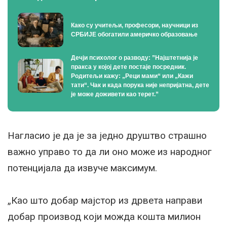
Како су учитељи, професори, научници из
СРБИЈЕ обогатили америчко образовање
Дечји психолог о разводу: ”Најштетнија је
пракса у којој дете постаје посредник.
Родитељи кажу: „Реци мами“ или „Кажи
тати“. Чак и када порука није непријатна, дете
је може доживети као терет.”
Нагласио је да је за једно друштво страшно
важно управо то да ли оно може из народног
потенцијала да извуче максимум.
„Као што добар мајстор из дрвета направи
добар производ који можда кошта милион