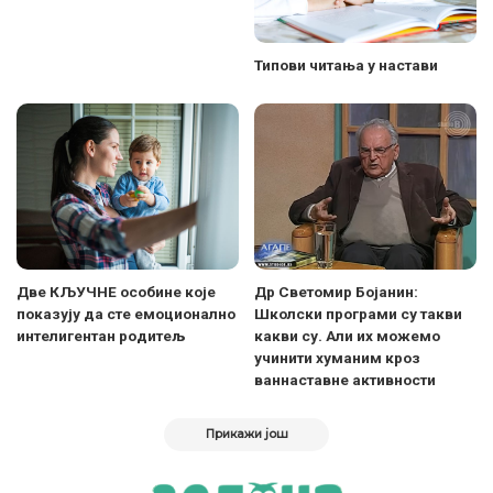
Типови читања у настави
Две КЉУЧНЕ особине које
Др Светомир Бојанин:
показују да сте емоционално
Школски програми су такви
интелигентан родитељ
какви су. Aли их можемо
учинити хуманим кроз
ваннаставне активности
Прикажи још