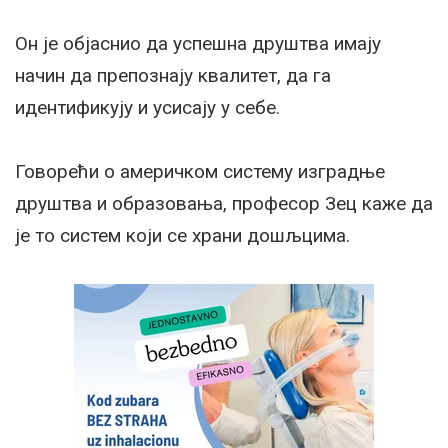
Он је објаснио да успешна друштва имају
начин да препознају квалитет, да га
идентификују и усисају у себе.
Говорећи о америчком систему изградње
друштва и образовања, професор Зец каже да
је то систем који се храни дошљцима.