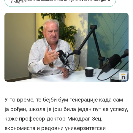
У то време, те бејби бум генерације када сам
ја рођен, школа је још била један пут ка успеху,
каже професор доктор Миодраг Зец,
економиста и редовни универзитетски