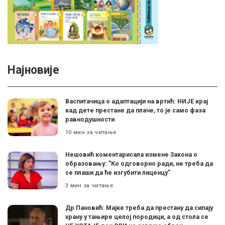
Најновије
Васпитачица о адаптацији на вртић: НИЈЕ крај
кад дете престане да плаче, то је само фаза
равнодушности
10 мин за читање
Нешовић коментарисала измене Закона о
образовању: ”Ко одговорно ради, не треба да
се плаши да ће изгубити лиценцу”
3 мин за читање
Др Пановић: Мајке треба да престану да сипају
храну у тањире целој породици, а од стола се