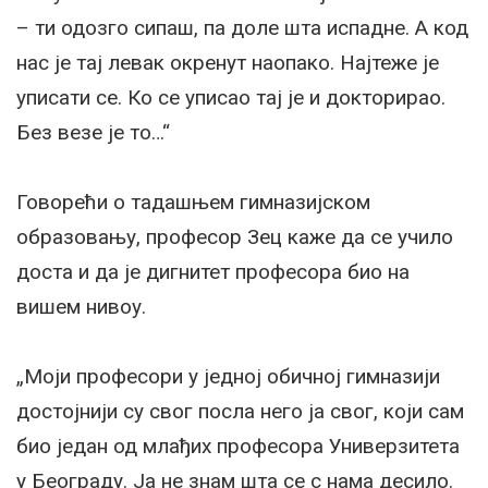
– ти одозго сипаш, па доле шта испадне. А код
нас је тај левак окренут наопако. Најтеже је
уписати се. Ко се уписао тај је и докторирао.
Без везе је то…“
Говорећи о тадашњем гимназијском
образовању, професор Зец каже да се учило
доста и да је дигнитет професора био на
вишем нивоу.
„Моји професори у једној обичној гимназији
достојнији су свог посла него ја свог, који сам
био један од млађих професора Универзитета
у Београду. Ја не знам шта се с нама десило.