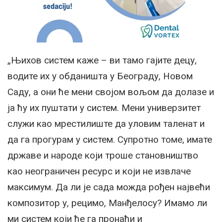
„Њихов систем каже – ви тамо гајите децу,
водите их у обданишта у Београду, Новом
Саду, а они ће мени својом вољом да долазе и
ја ћу их пуштати у систем. Мени универзитет
служи као мрестилиште да уловим таленат и
да га прогурам у систем. Супротно томе, имате
државе и народе који троше становништво
као неограничен ресурс и који не извлаче
максимум. Да ли је сада можда рођен највећи
композитор у, рецимо, Манђелосу? Имамо ли
ми систем који ће га пронаћи и