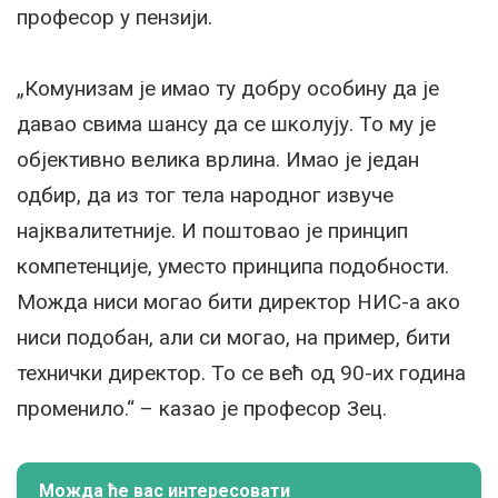
професор у пензији.
„Комунизам је имао ту добру особину да је
давао свима шансу да се школују. То му је
објективно велика врлина. Имао је један
одбир, да из тог тела народног извуче
најквалитетније. И поштовао је принцип
компетенције, уместо принципа подобности.
Можда ниси могао бити директор НИС-а ако
ниси подобан, али си могао, на пример, бити
технички директор. То се већ од 90-их година
променило.“ – казао је професор Зец.
Можда ће вас интересовати