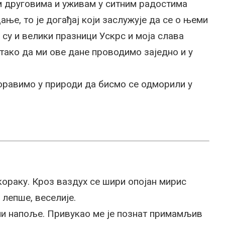
м друговима и уживам у ситним радостима
ање, то је догађај који заслужује да се о њеми
су и велики празници Ускрс и моја слава
н тако да ми ове дане проводимо заједно и у
оравимо у природи да бисмо се одморили у
кораку. Кроз ваздух се шири опојан мирис
 лепше, веселије.
ли напоље. Привукао ме је познат примамљив