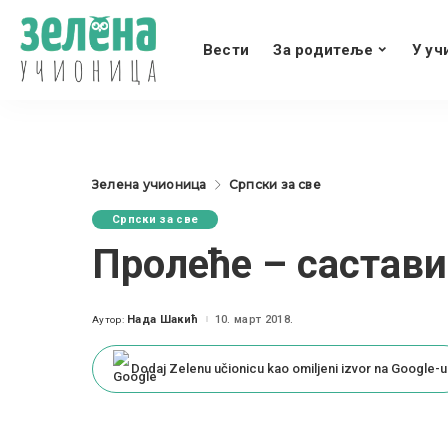
Вести
За родитеље
У уч
Зелена учионица
Српски за све
Српски за све
Пролеће – састави
Нада Шакић
10. март 2018.
Аутор:
Posted
by
Dodaj Zelenu učionicu kao omiljeni izvor na Google-u