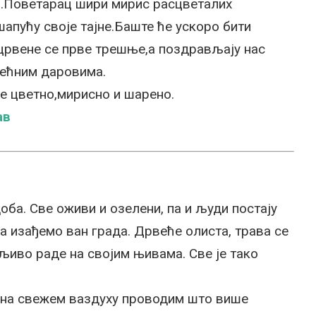
а.Поветарац шири мирис расцветалих
апућу своје тајне.Баште ће ускоро бити
црвене се прве трешње,а поздрављају нас
лећним даровима.
 је цветно,мирисно и шарено.
ав
ба. Све оживи и озелени, па и људи постају
да изађемо ван града. Дрвеће олиста, трава се
иво раде на својим њивама. Све је тако
и на свежем ваздуху проводим што више