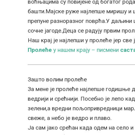
воћњацима су повијене од богатог род
башти.Мајске руже најлепше миришу и ш
препуне разноразног поврћа.У даљини 
сочне јагоде.Деца се радују првим про
Наш крај је најлепши у пролеће јер све
Пролеће
у нашем крају – писмени
саст
Зашто волим пролеће
За мене је пролеће најлепше годишње до
ведрији и срећнији. Посебно је лепо ка
зелени,а вредни пољопривредници марљ
свеже, а небо је ведро и плаво.
Ја сам јако срећан када одем на село 