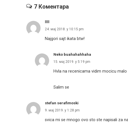
7 Коментара
llll
24. мај 2018. у 10:15 pm
Najgori sajt ikata btw!
Neko buahahahhaha
15. мај 2019. у 5:19 pm
Hvla na recenicama vidim mocicu mal
Salim se
stefan serafimoski
9. мај 2019. у 1:28 pm
svica mi se mnogo ovo sto ste napisali za na