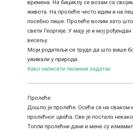
времена. На бициклу се возам са своји
живота. На пролеће често идем и на пец
посебно пише. Пролеће волим зато што 
свети Георгије. У мају је и мој рођенда
весељу.
Моји родитељи се труде да што више б
уживали у природи.
Како написати писмени задатак
Пролеће
Дошло је пролеће. Осећа се на сваком 
пролећног цвећа. Све је постало некако
Топли пролећни дани и мене су измами