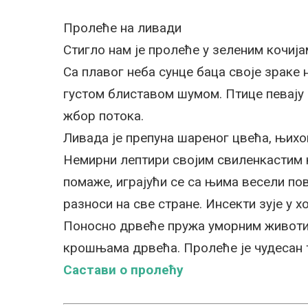
Пролеће на ливади
Стигло нам је пролеће у зеленим кочија
Са плавог неба сунце баца своје зраке 
густом блиставом шумом. Птице певају с
жбор потока.
Ливада је препуна шареног цвећа, њихо
Немирни лептири својим свиленкастим к
помаже, играјући се са њима весели по
разноси на све стране. Инсекти зује у х
Поносно дрвеће пружа уморним животињ
крошњама дрвећа. Пролеће је чудесан т
Састави о пролећу