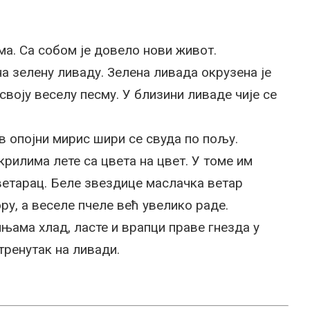
ма. Са собом је довело нови живот.
на зелену ливаду. Зелена ливада окрузена је
воју веселу песму. У близини ливаде чије се
в опојни мирис шири се свуда по пољу.
рилима лете са цвета на цвет. У томе им
ветарац. Беле звездице маслачка ветар
ору, а веселе пчеле већ увелико раде.
ама хлад, ласте и врапци праве гнезда у
ренутак на ливади.