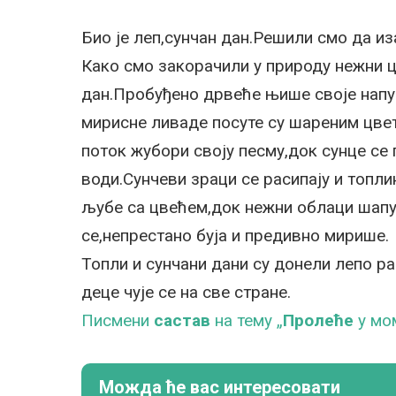
Био је леп,сунчан дан.Решили смо да из
Како смо закорачили у природу нежни ц
дан.Пробуђено дрвеће њише своје напу
мирисне ливаде посуте су шареним цв
поток жубори своју песму,док сунце се 
води.Сунчеви зраци се расипају и топл
љубе са цвећем,док нежни облаци шапу
се,непрестано буја и предивно мирише.
Топли и сунчани дани су донели лепо р
деце чује се на све стране.
Писмени
састав
на тему „
Пролеће
у мо
Можда ће вас интересовати