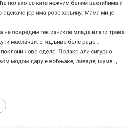
ће полако се ките нежним белим цветићима и
 одскаче јер има розе хаљину. Мама ми је
а не повредим тек изникле младе влати траве.
жути маслачци, стидљиве беле раде…
 поклони ново одело. Полако али сигурно
овом модом дарује воћњаке, ливаде, шуме…,