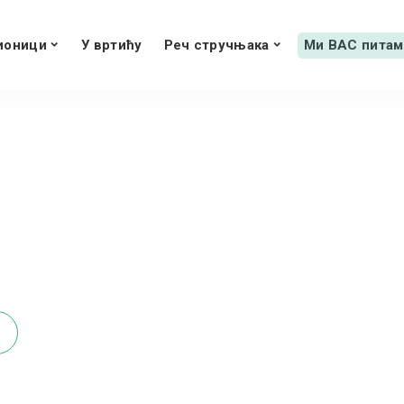
ионици
У вртићу
Реч стручњака
Ми ВАС питам