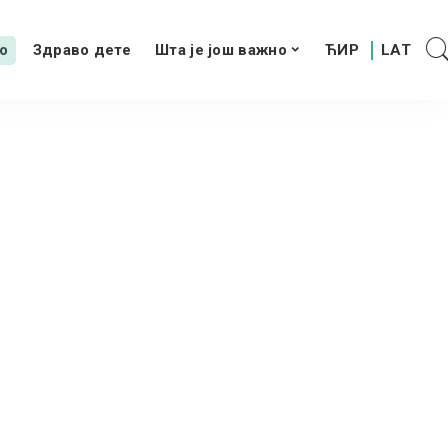
о
Здраво дете
Шта је још важно