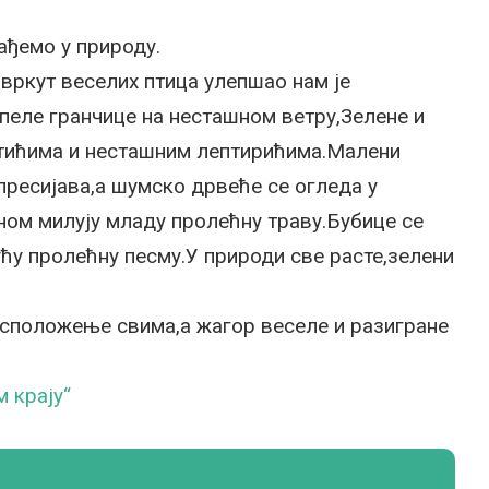
ађемо у природу.
вркут веселих птица улепшао нам је
пеле гранчице на несташном ветру,Зелене и
етићима и несташним лептирићима.Малени
пресијава,а шумско дрвеће се огледа у
ином милују младу пролећну траву.Бубице се
ћу пролећну песму.У природи све расте,зелени
асположење свима,а жагор веселе и разигране
м крају“