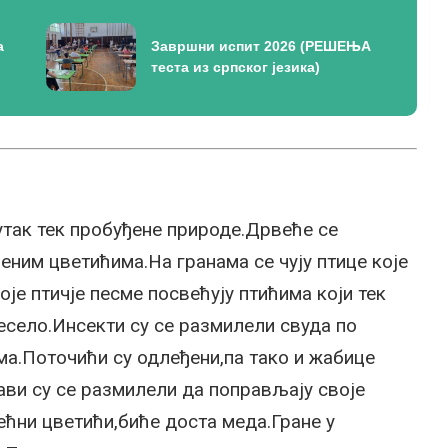
а
Завршни испит 2026 (РЕШЕЊА
теста из српског језика)
кутак тек пробуђене природе.Дрвеће се
еним цветићима.На гранама се чују птице које
воје птичје песме посвећују птићима који тек
весело.Инсекти су се размилели свуда по
а.Поточићи су одлеђени,па тако и жабице
ави су се размилели да поправљају своје
ћни цветићи,биће доста меда.Гране у