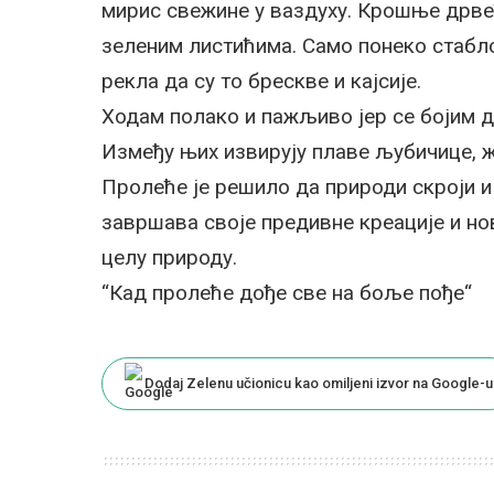
мирис свежине у ваздуху. Крошње дрве
зеленим листићима. Само понеко стабло
рекла да су то брескве и кајсије.
Ходам полако и пажљиво јер се бојим д
Између њих извирују плаве љубичице, 
Пролеће је решило да природи скроји и
завршава своје предивне креације и н
целу природу.
“Кад пролеће дође све на боље пође“
Dodaj Zelenu učionicu kao omiljeni izvor na Google-u