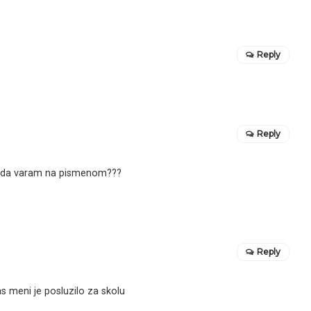
Reply
Reply
o da varam na pismenom???
Reply
s meni je posluzilo za skolu