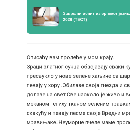
Завршни испит из српског језик
2026 (ТЕСТ)
Описаћу вам пролеће у мом крају.
Зраци златног сунца обасјавају сваки 
пресвукло у нове зелене хаљине са шар
певају у хору .Обилазе своја гнезда и с
долазе на свет.Све наоколо је живо и 
меканом тепиху тканом зеленим травкам
скакућу и певају песме своје.Вредни мр
мравињаке..Неуморне пчеле маме проле