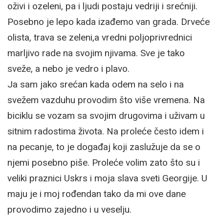
oživi i ozeleni, pa i ljudi postaju vedriji i srećniji.
Posebno je lepo kada izađemo van grada. Drveće
olista, trava se zeleni,a vredni poljoprivrednici
marljivo rade na svojim njivama. Sve je tako
sveže, a nebo je vedro i plavo.
Ja sam jako srećan kada odem na selo i na
svežem vazduhu provodim što više vremena. Na
biciklu se vozam sa svojim drugovima i uživam u
sitnim radostima života. Na proleće često idem i
na pecanje, to je događaj koji zaslužuje da se o
njemi posebno piše. Proleće volim zato što su i
veliki praznici Uskrs i moja slava sveti Georgije. U
maju je i moj rođendan tako da mi ove dane
provodimo zajedno i u veselju.