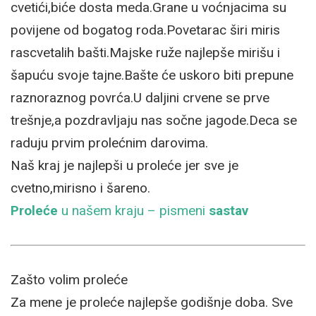
cvetići,biće dosta meda.Grane u voćnjacima su
povijene od bogatog roda.Povetarac širi miris
rascvetalih bašti.Majske ruže najlepše mirišu i
šapuću svoje tajne.Bašte će uskoro biti prepune
raznoraznog povrća.U daljini crvene se prve
trešnje,a pozdravljaju nas sočne jagode.Deca se
raduju prvim prolećnim darovima.
Naš kraj je najlepši u proleće jer sve je
cvetno,mirisno i šareno.
Proleće
u našem kraju – pismeni
sastav
Zašto volim proleće
Za mene je proleće najlepše godišnje doba. Sve