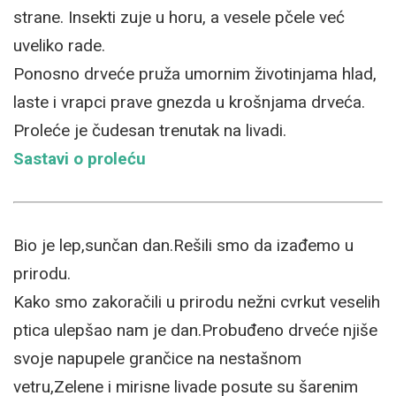
strane. Insekti zuje u horu, a vesele pčele već
uveliko rade.
Ponosno drveće pruža umornim životinjama hlad,
laste i vrapci prave gnezda u krošnjama drveća.
Proleće je čudesan trenutak na livadi.
Sastavi o proleću
Bio je lep,sunčan dan.Rešili smo da izađemo u
prirodu.
Kako smo zakoračili u prirodu nežni cvrkut veselih
ptica ulepšao nam je dan.Probuđeno drveće njiše
svoje napupele grančice na nestašnom
vetru,Zelene i mirisne livade posute su šarenim