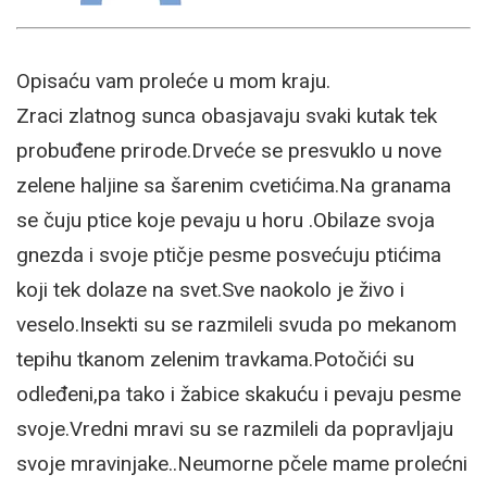
Opisaću vam proleće u mom kraju.
Zraci zlatnog sunca obasjavaju svaki kutak tek
probuđene prirode.Drveće se presvuklo u nove
zelene haljine sa šarenim cvetićima.Na granama
se čuju ptice koje pevaju u horu .Obilaze svoja
gnezda i svoje ptičje pesme posvećuju ptićima
koji tek dolaze na svet.Sve naokolo je živo i
veselo.Insekti su se razmileli svuda po mekanom
tepihu tkanom zelenim travkama.Potočići su
odleđeni,pa tako i žabice skakuću i pevaju pesme
svoje.Vredni mravi su se razmileli da popravljaju
svoje mravinjake..Neumorne pčele mame prolećni