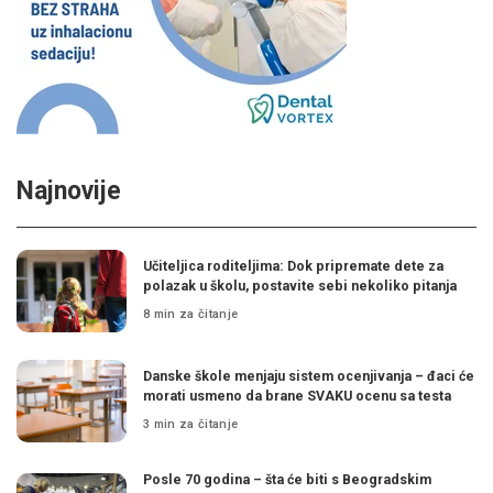
Najnovije
Učiteljica roditeljima: Dok pripremate dete za
polazak u školu, postavite sebi nekoliko pitanja
8 min za čitanje
Danske škole menjaju sistem ocenjivanja – đaci će
morati usmeno da brane SVAKU ocenu sa testa
3 min za čitanje
Posle 70 godina – šta će biti s Beogradskim