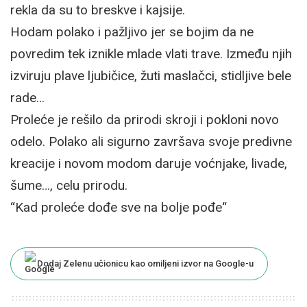
rekla da su to breskve i kajsije.
Hodam polako i pažljivo jer se bojim da ne
povredim tek iznikle mlade vlati trave. Između njih
izviruju plave ljubičice, žuti maslačci, stidljive bele
rade…
Proleće je rešilo da prirodi skroji i pokloni novo
odelo. Polako ali sigurno završava svoje predivne
kreacije i novom modom daruje voćnjake, livade,
šume…, celu prirodu.
“Kad proleće dođe sve na bolje pođe“
Dodaj Zelenu učionicu kao omiljeni izvor na Google-u