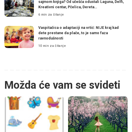
sajmom knjiga? Od učešća odustali Laguna, Delfi,
Kreativni centar, Pčelica, Dereta…
6 min za čitanje
Vaspitačica o adaptaciji na vrtić: NIJE kraj kad
dete prestane da plače, to je samo faza
ravnodušnosti
10 min za čitanje
Možda će vam se svideti