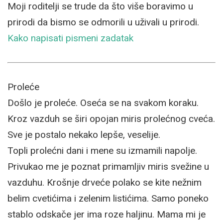
Moji roditelji se trude da što više boravimo u
prirodi da bismo se odmorili u uživali u prirodi.
Kako napisati pismeni zadatak
Proleće
Došlo je proleće. Oseća se na svakom koraku.
Kroz vazduh se širi opojan miris prolećnog cveća.
Sve je postalo nekako lepše, veselije.
Topli prolećni dani i mene su izmamili napolje.
Privukao me je poznat primamljiv miris svežine u
vazduhu. Krošnje drveće polako se kite nežnim
belim cvetićima i zelenim listićima. Samo poneko
stablo odskače jer ima roze haljinu. Mama mi je