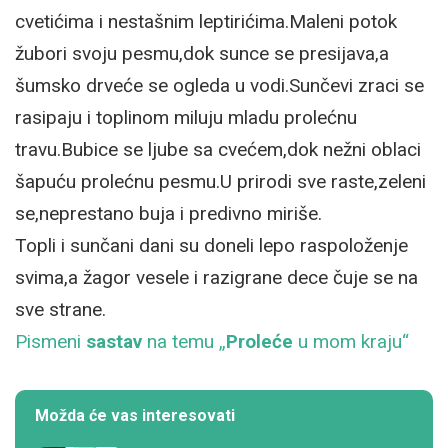
cvetićima i nestašnim leptirićima.Maleni potok
žubori svoju pesmu,dok sunce se presijava,a
šumsko drveće se ogleda u vodi.Sunčevi zraci se
rasipaju i toplinom miluju mladu prolećnu
travu.Bubice se ljube sa cvećem,dok nežni oblaci
šapuću prolećnu pesmu.U prirodi sve raste,zeleni
se,neprestano buja i predivno miriše.
Topli i sunčani dani su doneli lepo raspoloženje
svima,a žagor vesele i razigrane dece čuje se na
sve strane.
Pismeni
sastav
na temu „
Proleće
u mom kraju“
Možda će vas interesovati