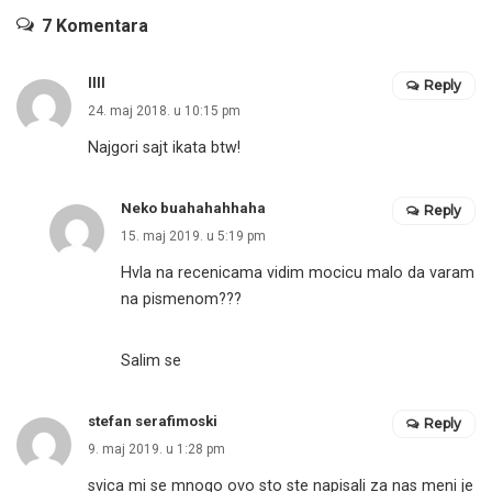
7 Komentara
llll
Reply
24. maj 2018. u 10:15 pm
Najgori sajt ikata btw!
Neko buahahahhaha
Reply
15. maj 2019. u 5:19 pm
Hvla na recenicama vidim mocicu malo da varam
na pismenom???
Salim se
stefan serafimoski
Reply
9. maj 2019. u 1:28 pm
svica mi se mnogo ovo sto ste napisali za nas meni je