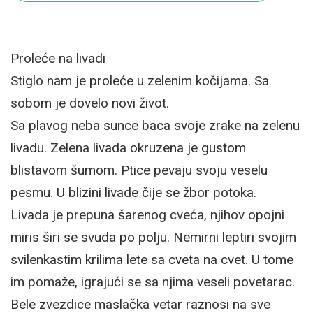
Proleće na livadi
Stiglo nam je proleće u zelenim kočijama. Sa
sobom je dovelo novi život.
Sa plavog neba sunce baca svoje zrake na zelenu
livadu. Zelena livada okruzena je gustom
blistavom šumom. Ptice pevaju svoju veselu
pesmu. U blizini livade čije se žbor potoka.
Livada je prepuna šarenog cveća, njihov opojni
miris širi se svuda po polju. Nemirni leptiri svojim
svilenkastim krilima lete sa cveta na cvet. U tome
im pomaže, igrajući se sa njima veseli povetarac.
Bele zvezdice maslačka vetar raznosi na sve