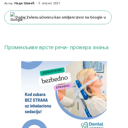
Нада Шакић
5. април 2021.
Аутор:
Posted
by
Dodaj Zelenu učionicu kao omiljeni izvor na Google-u
Променљиве врсте речи- провера знања