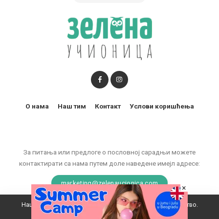
О нама
Наш тим
Контакт
Услови коришћења
За питања или предлоге о пословној сарадњи можете
контактирати са нама путем доле наведене имејл адресе:
marketing@zelenaucionica.com
×
Наш вебсајт користи колачиће да побољша ваше искуство.