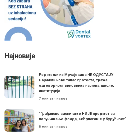
Најновије
Родитељи из Мрчајеваца НЕ ОДУСТАЈУ:
Најавили нови талас протеста, траже
одговорност виновника насиља, школе,
институција
7 мин за читање
”Грађанско васпитање НИЈЕ предмет за
попуњавање фонда, већ улагање у будућност”
8 мин за читање