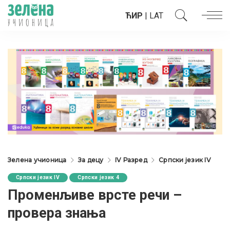
ЋИР
|
LAT
Зелена учионица
За децу
IV Разред
Српски језик IV
Српски језик IV
Српски језик 4
Променљиве врсте речи –
провера знања