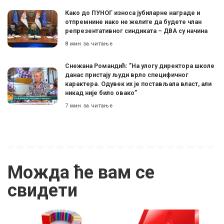
Како до ПУНОГ износа јубиларне награде и
отпремнине иако не желите да будете члан
репрезентативног синдиката – ДВА су начина
8 мин за читање
Снежана Романдић: ”На улогу директора школе
данас пристају људи врло специфичног
карактера. Одувек их је постављала власт, али
никад није било овако”
7 мин за читање
Можда ће вам се
свидети