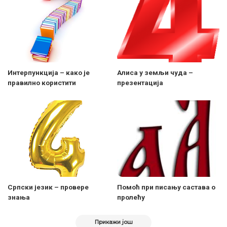
Интерпункција – како је
Алиса у земљи чуда –
правилно користити
презентација
Српски језик – провере
Помоћ при писању састава о
знања
пролећу
Прикажи још