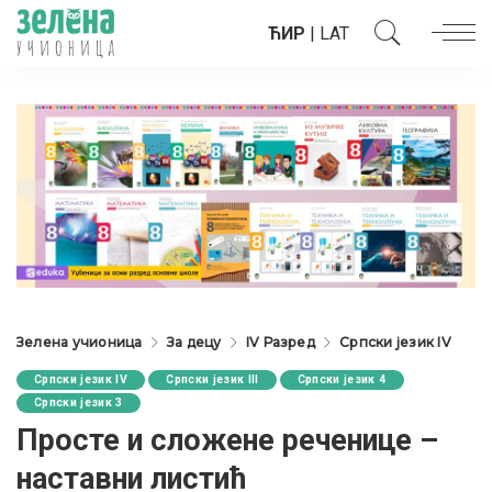
ЋИР
|
LAT
Зелена учионица
За децу
IV Разред
Српски језик IV
Српски језик IV
Српски језик III
Српски језик 4
Српски језик 3
Просте и сложене реченице –
наставни листић