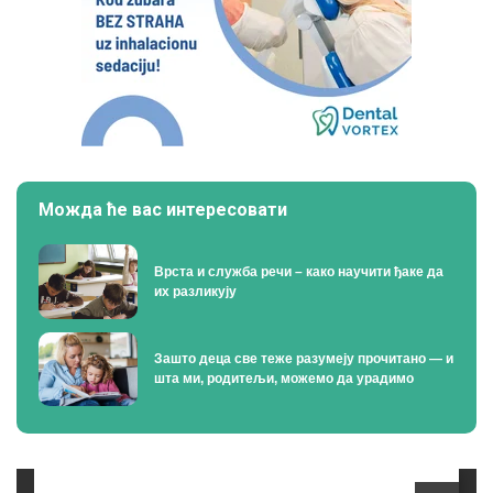
Можда ће вас интересовати
Врста и служба речи – како научити ђаке да
их разликују
Зашто деца све теже разумеју прочитано — и
шта ми, родитељи, можемо да урадимо