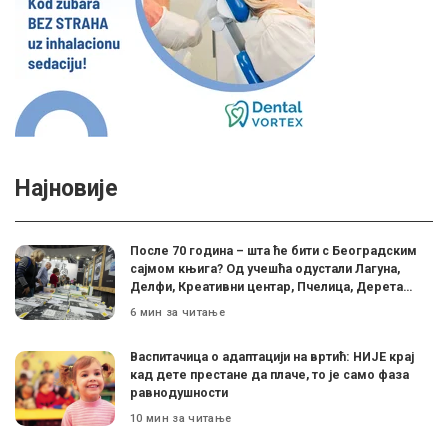
Најновије
После 70 година – шта ће бити с Београдским
сајмом књига? Од учешћа одустали Лагуна,
Делфи, Креативни центар, Пчелица, Дерета…
6 мин за читање
Васпитачица о адаптацији на вртић: НИЈЕ крај
кад дете престане да плаче, то је само фаза
равнодушности
10 мин за читање