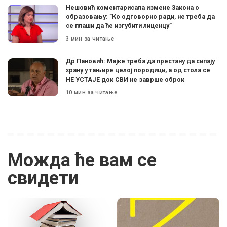
Нешовић коментарисала измене Закона о
образовању: ”Ко одговорно ради, не треба да
се плаши да ће изгубити лиценцу”
3 мин за читање
Др Пановић: Мајке треба да престану да сипају
храну у тањире целој породици, а од стола се
НЕ УСТАЈЕ док СВИ не заврше оброк
10 мин за читање
Можда ће вам се
свидети