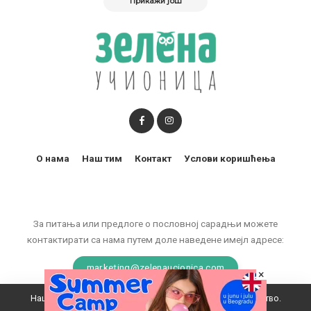
Прикажи још
О нама
Наш тим
Контакт
Услови коришћења
За питања или предлоге о пословној сарадњи можете
контактирати са нама путем доле наведене имејл адресе:
marketing@zelenaucionica.com
×
Наш вебсајт користи колачиће да побољша ваше искуство.