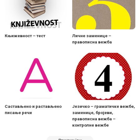
Књижевност – тест
Личне заменице –
правописна вежба
Састављено и растављено
Језичко – граматичке вежбе,
писање речи
заменице, бројеви,
правописна вежба –
контролне вежбе