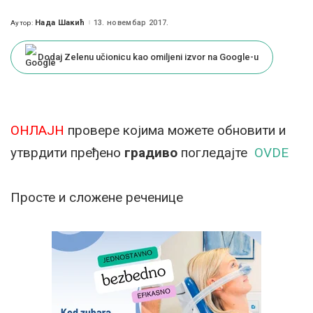
Нада Шакић
13. новембар 2017.
Аутор:
Posted
by
Dodaj Zelenu učionicu kao omiljeni izvor na Google-u
ОНЛАЈН
провере којима можете обновити и
утврдити пређено
градиво
погледајте
OVDE
Просте и сложене реченице