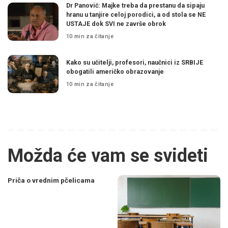
Dr Panović: Majke treba da prestanu da sipaju
hranu u tanjire celoj porodici, a od stola se NE
USTAJE dok SVI ne završe obrok
10 min za čitanje
Kako su učitelji, profesori, naučnici iz SRBIJE
obogatili američko obrazovanje
10 min za čitanje
Možda će vam se svideti
Priča o vrednim pčelicama