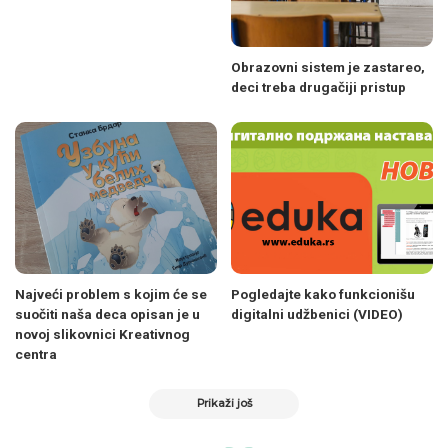
Obrazovni sistem je zastareo,
deci treba drugačiji pristup
Najveći problem s kojim će se
Pogledajte kako funkcionišu
suočiti naša deca opisan je u
digitalni udžbenici (VIDEO)
novoj slikovnici Kreativnog
centra
Prikaži još