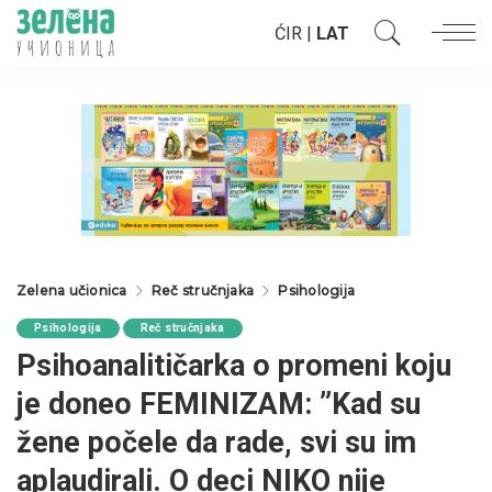
ĆIR
|
LAT
Zelena učionica
Reč stručnjaka
Psihologija
Psihologija
Reč stručnjaka
Psihoanalitičarka o promeni koju
je doneo FEMINIZAM: ”Kad su
žene počele da rade, svi su im
aplaudirali. O deci NIKO nije