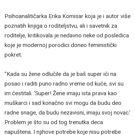
Psihoanalitičarka Erika Komisar koja je i autor više
poznatih knjiga o roditeljstvu, ali i savetnik za
roditelje, kritikovala je nedavno neke od posledica
koje je modernoj porodici doneo feministički
pokret.
”Kada su žene odlučile da je baš super ići na
posao i raditi puno radno vreme od kuće, svi su
im ćestitali. ’Super! Žene imaju ista prava kao
muškarci i sad konačno svi mogu da budu deo
radne snage, da budu nezavisni, imaju svoj novac.’
Problem je što su od tog trenutka deca
napuštena. I njihove potrebe koje nisu potrebe