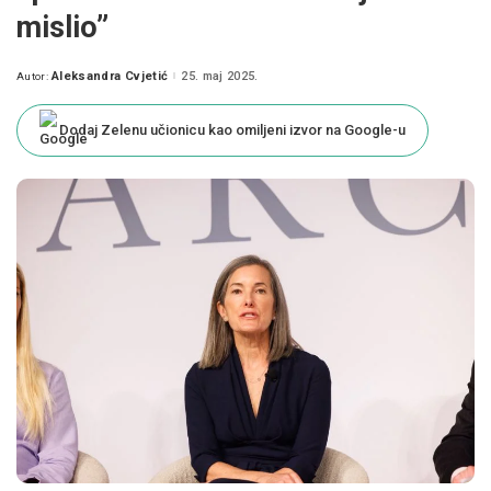
mislio”
Aleksandra Cvjetić
25. maj 2025.
Autor:
Posted
by
Dodaj Zelenu učionicu kao omiljeni izvor na Google-u