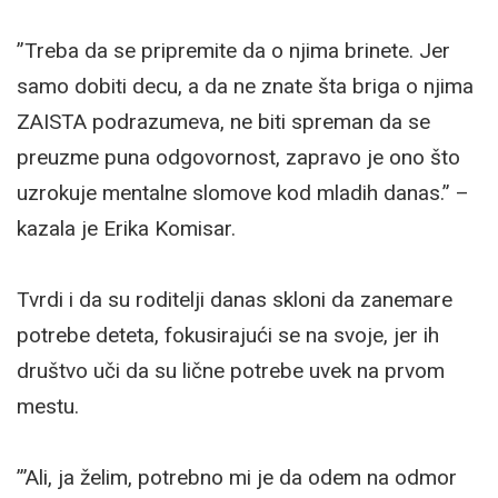
”Treba da se pripremite da o njima brinete. Jer
samo dobiti decu, a da ne znate šta briga o njima
ZAISTA podrazumeva, ne biti spreman da se
preuzme puna odgovornost, zapravo je ono što
uzrokuje mentalne slomove kod mladih danas.” –
kazala je Erika Komisar.
Tvrdi i da su roditelji danas skloni da zanemare
potrebe deteta, fokusirajući se na svoje, jer ih
društvo uči da su lične potrebe uvek na prvom
mestu.
”’Ali, ja želim, potrebno mi je da odem na odmor