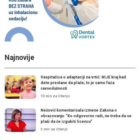
Najnovije
Vaspitačica o adaptaciji na vrtić: NIJE kraj kad
dete prestane da plače, to je samo faza
ravnodušnosti
10 min za čitanje
Nešović komentarisala izmene Zakona o
obrazovanju: ”Ko odgovorno radi, ne treba da se
plaši da će izgubiti licencu”
3 min za čitanje