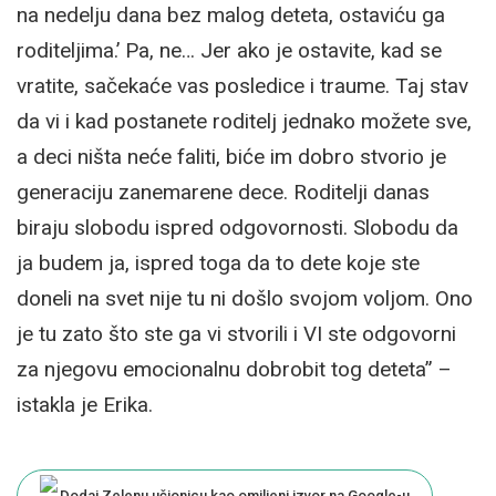
na nedelju dana bez malog deteta, ostaviću ga
roditeljima.’ Pa, ne… Jer ako je ostavite, kad se
vratite, sačekaće vas posledice i traume. Taj stav
da vi i kad postanete roditelj jednako možete sve,
a deci ništa neće faliti, biće im dobro stvorio je
generaciju zanemarene dece. Roditelji danas
biraju slobodu ispred odgovornosti. Slobodu da
ja budem ja, ispred toga da to dete koje ste
doneli na svet nije tu ni došlo svojom voljom. Ono
je tu zato što ste ga vi stvorili i VI ste odgovorni
za njegovu emocionalnu dobrobit tog deteta” –
istakla je Erika.
Dodaj Zelenu učionicu kao omiljeni izvor na Google-u