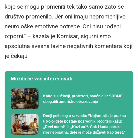
koje se mogu promeniti tek tako samo zato se
društvo promenilo. Jer oni imaju nepromenljive
neurološke emotivne potrebe. Oni nisu rođeni
otporni.” – kazala je Komisar, sigurni smo
apsolutna svesna lavine negativnih komentara koji
je čekaju.
Možda će vas interesovati
Kako su učitelji, profesori, naučnici iz SRBIJE
obogatili američko obrazovanje
Dečji psiholog o razvodu: ”Najštetnija je praksa
u kojoj dete postaje posrednik. Roditelji kažu:
„Reci mami“ ili „Kaži tati“. Čak i kada poruka
nije neprijatna, dete je može doživeti kao teret.”