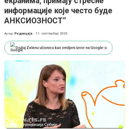
екранима, примају стресне
информације које често буде
АНКСИОЗНОСТ”
Редакција
11. септембар 2025.
Аутор:
Posted
by
Dodaj Zelenu učionicu kao omiljeni izvor na Google-u