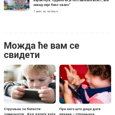
карактера. Одувек их је постављала власт, али
никад није било овако”
7 мин за читање
Можда ће вам се
свидети
Стручњак за болести
Пре него што деци дате
зависности: „Кад детету дате
екране – стручњаци