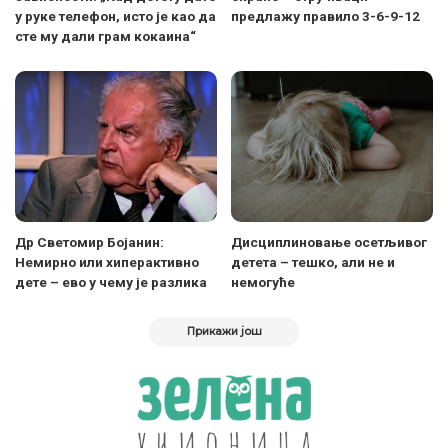
у руке телефон, исто је као да
предлажу правило 3-6-9-12
сте му дали грам кокаина“
Др Светомир Бојанин:
Дисциплиновање осетљивог
Немирно или хиперактивно
детета – тешко, али не и
дете – ево у чему је разлика
немогуће
Прикажи још