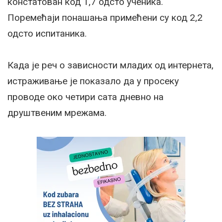
констатован код 1,7 одсто ученика.
Поремећаји понашања примећени су код 2,2
одсто испитаника.
Када је реч о зависности младих од интернета,
истраживање је показало да у просеку
проводе око четири сата дневно на
друштвеним мрежама.