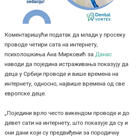
Коментаришући податак да млади у просеку
проводе четири сата на интернету,
психолошкиња Ана Мирковић за
Данас
наводи да поједина истраживања показују да
деца у Србији проводе и више времена на
интернету, односно, највише времена од све
европске деце.
„Поједини врло често викендом проводе и до
девет сати на интернету, што показује да су и
они дани који су предвиђени за породичну