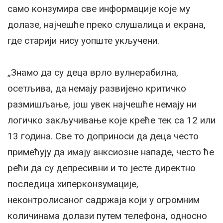
само конзумира све информације које му
долазе, најчешће преко слушалица и екрана,
где старији нису уопште укључени.
„Знамо да су деца врло вулнерабилна,
осетљива, да немају развијено критичко
размишљање, још увек најчешће немају ни
логичко закључивање које креће тек са 12 или
13 година. Све то доприноси да деца често
примећују да имају анксиозне нападе, често ће
рећи да су депресивни и то јесте директно
последица хиперконзумације,
неконтролисаног садржаја који у огромним
количинама долази путем телефона, односно