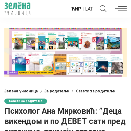
ЋИР
|
LAT
Зелена учионица
За родитеље
Савети за родитеље
Савети за родитеље
Психолог Ана Мирковић: ”Деца
викендом и по ДЕВЕТ сати пред