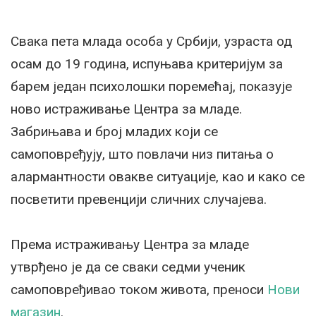
Свака пета млада особа у Србији, узраста од
осам до 19 година, испуњава критеријум за
барем један психолошки поремећај, показује
ново истраживање Центра за младе.
Забрињава и број младих који се
самоповређују, што повлачи низ питања о
алармантности овакве ситуације, као и како се
посветити превенцији сличних случајева.
Према истраживању Центра за младе
утврђено је да се сваки седми ученик
самоповређивао током живота, преноси
Нови
магазин
.