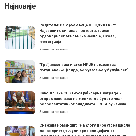
Најновије
Родитељи из Мрчајеваца НЕ ОДУСТАЈУ:
Најавили нови талас протеста, траже
одговорност виновника насиља, школе,
институција
7 мин за читање
”Грађанско васпитање НИЈЕ предмет за
попуњавање фонда, већ улагање у будућност”
8 мин за читање
Како до ПУНОГ износа јубиларне награде и
отпремнине иако не желите да будете члан
репрезентативног синдиката – ДВА су начина
8 мин за читање
Снежана Романдић: ”На улогу директора школе
данас пристају људи врло специфичног