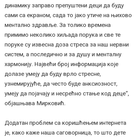
динамику заправо препуштени деци да буду
сами са екраном, сада то јако утиче на њихово
ментално здравље. За толико времена
примимо неколико хиљада порука и све те
поруке су извесна доза стреса за наш нервни
систем, а последично и за душу и менталну
хармонију. Највећи број информација које
долазе умеју да буду врло стресне,
узнемирујуће, да често буде анксиозност,
умеју да појачају и несрећно стање код деце“,
објашњава Мирковић.
Додатан проблем са коришћењем интернета
је, како каже наша саговорница, то што дете