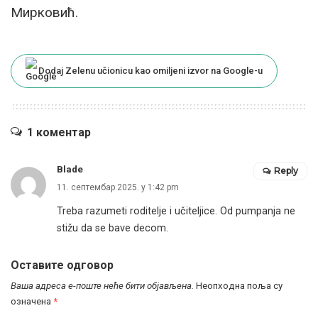
Мирковић.
Dodaj Zelenu učionicu kao omiljeni izvor na Google-u
1 коментар
Blade
Reply
11. септембар 2025. у 1:42 pm
Treba razumeti roditelje i učiteljice. Od pumpanja ne
stižu da se bave decom.
Оставите одговор
Ваша адреса е-поште неће бити објављена.
Неопходна поља су
означена
*