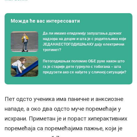
Можда ће вас интересовати
Да ли имамо епидемију запуштања дужног
надзора на децом и шта је с родитељима који
ЈЕДАНАЕСТОГОДИШЊАКУ дају електрични
тротинет?
Петогодишњак поломио ОБЕ руке након што
га је старије дете гурнуло с тобогана – шта
предузети ако се нађете у сличној ситуацији?
Пет одсто ученика има паничне и анксиозне
нападе, а око два одсто муче поремећаји у
исхрани. Приметан је и пораст хиперактивних
поремећаја са поремећајима пажње, који је