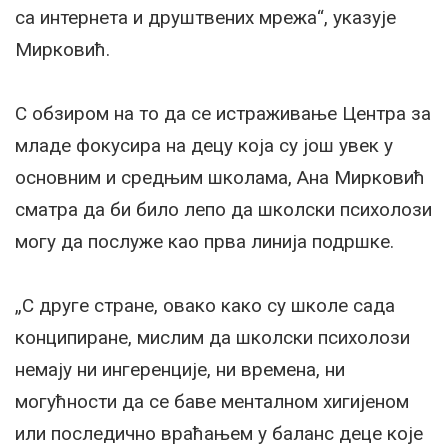
са интернета и друштвених мрежа“, указује
Мирковић.
С обзиром на то да се истраживање Центра за
младе фокусира на децу која су још увек у
основним и средњим школама, Ана Мирковић
сматра да би било лепо да школски психолози
могу да послуже као прва линија подршке.
„С друге стране, овако како су школе сада
конципиране, мислим да школски психолози
немају ни ингеренције, ни времена, ни
могућности да се баве менталном хигијеном
или последично враћањем у баланс деце које