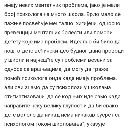
имају неких менталних проблема, јако је мали
број психолога на много школа. Врло мало се
пажње посвећује менталној хигијени, односно
превенцији менталних болести или помоћи
детету које има проблем. Идеално би било да
пошто дете већински део будног дана проводи
у школи и најчешће су проблеми везани за
односе са вршњацима, да могу да траже
помоћ психолога онда када имају проблема,
али сви знамо да су психолози у школама
стигматизовани, да се код њих иде само када
направите неку велику глупост и да би свако
дете волело да никад нема никакав сусрет са
психологом током школовања“, указује