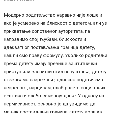
Модерно родитељство наравно није лоше и
ако је усмерено на блискост с дететом, али уз
прихватање сопственог ауторитета, па
направимо спој љубави, блискости и
адекватног постављања граница детету,
нашли смо праву формулу. Уколико родитељи
према детету имају превише заштитнички
приступ или васпитни стил попуштања, детету
отежавамо сазревање, односно подстичемо
незрелост, нарцизам, слаб развој социјалних
вештина и слабо самопоуздање. У односу на
пермисивност, основно је да увидимо да
мањак постављања граница детету води ка