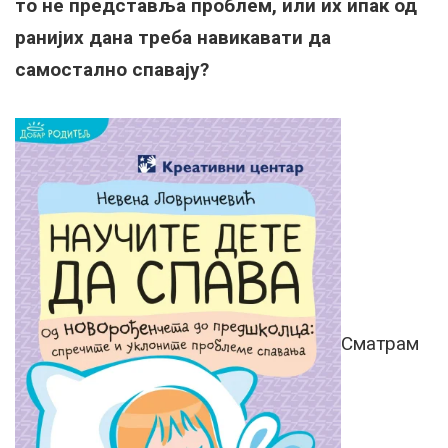
то не представља проблем, или их ипак од
ранијих дана треба навикавати да
самостално спавају?
Сматрам