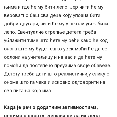
њима и где ће му бити лепо. Јер нити ће му
вероватно баш сва деца коју упозна бити
добри другари, нити ће му у школи увек бити
лепо. Евентуалне стрепње детета треба
ублажити тиме што ћете му рећи како ће код
онога што му буде тешко увек моћи ће да се
ослони на учитељицу и на вас и да ћете му
помоћи да постепено преузима своје обавезе.
Детету треба дати што реалистичнију слику о
ономе што га чека и искрено одговорити на
сва питања која има.
Када је реч о додатним активностима,
рецимо о спорту, дешава се да их деца