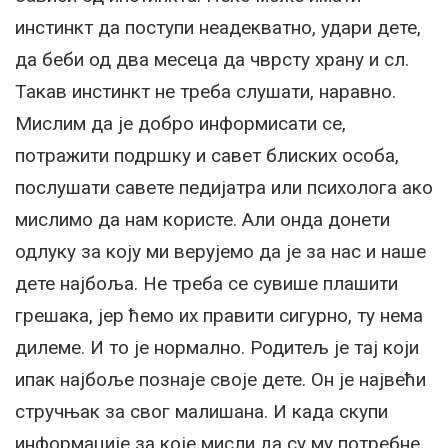
инстинкт да поступи неадекватно, удари дете,
да беби од два месеца да чврсту храну и сл.
Такав инстинкт не треба слушати, наравно.
Мислим да је добро информисати се,
потражити подршку и савет блиских особа,
послушати савете педијатра или психолога ако
мислимо да нам користе. Али онда донети
одлуку за коју ми верујемо да је за нас и наше
дете најбоља. Не треба се сувише плашити
грешака, јер ћемо их правити сигурно, ту нема
дилеме. И то је нормално. Родитељ је тај који
ипак најбоље познаје своје дете. Он је највећи
стручњак за свог малишана. И када скупи
информације за које мисли да су му потребне,