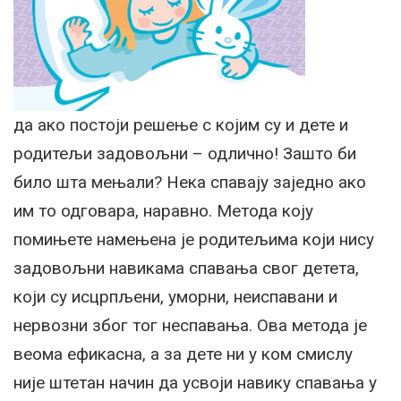
да ако постоји решење с којим су и дете и
родитељи задовољни – одлично! Зашто би
било шта мењали? Нека спавају заједно ако
им то одговара, наравно. Метода коју
помињете намењена је родитељима који нису
задовољни навикама спавања свог детета,
који су исцрпљени, уморни, неиспавани и
нервозни због тог неспавања. Ова метода је
веома ефикасна, а за дете ни у ком смислу
није штетан начин да усвоји навику спавања у