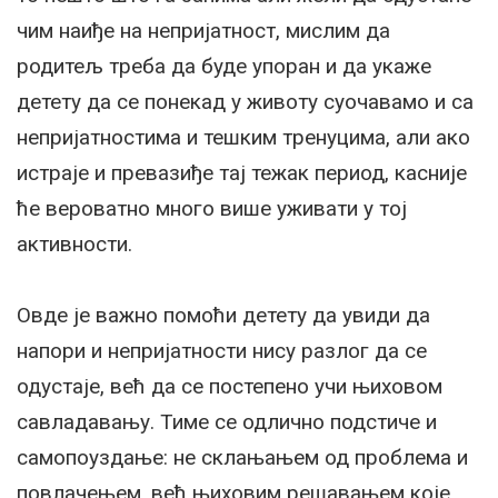
чим наиђе на непријатност, мислим да
родитељ треба да буде упоран и да укаже
детету да се понекад у животу суочавамо и са
непријатностима и тешким тренуцима, али ако
истраје и превазиђе тај тежак период, касније
ће вероватно много више уживати у тој
активности.
Овде је важно помоћи детету да увиди да
напори и непријатности нису разлог да се
одустаје, већ да се постепено учи њиховом
савладавању. Тиме се одлично подстиче и
самопоуздање: не склањањем од проблема и
повлачењем, већ њиховим решавањем које