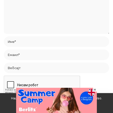
×
Наш вебсајт користи колачиће да побољша ваше искуство.
Прихватам