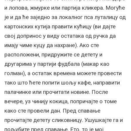
и лопова, жмурке или партија кликера. Могуће
је и да ће заједно за локалног пса луталицу од
картонских кутија правити кућицу (ви дајте
свој допринос у виду остатака од ручка да
имају чиме куцу да нахране). Ако сте
расположени, придружите се детету и
другарима у партији фудбала (макар као
голман), а остатак времена можете провести
тако што ћете попити шољу кафе, направити
палачинке или прочитати новине. После
вечере, уз чинију кокица, попричајте о томе
како сте провели дан. Пред спавање
прочитајте детету сликовницу. Ушушкајте га и
пољубите пред спавање. Ето, то је мој