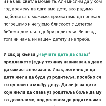
и не баш светле моменте. Али мислим да у ком
год времену да одгајамо дете, ако радимо
најбоље што можемо, прихватимо да понекад
погрешимо и негујемо блискост с дететом –
бићемо довољно добри родитељи. Више од
тога ни нама, ни нашем детету и не треба.
У својој књизи „
Научите дете да спава
”
предлажете једну технику навикавања деце
да самостално заспе. Ипак, логично је да
дете жели да буде уз родитеља, посебно се
то односи на млађу децу. Да ли је за дете
које жели да спава уз родитеља боље да му
то дозволимо, под условом да родитељима