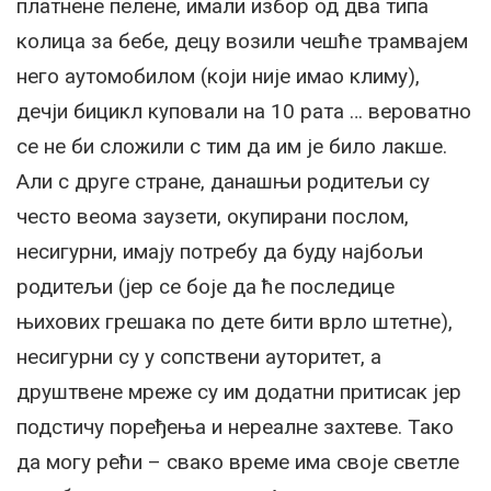
платнене пелене, имали избор од два типа
колица за бебе, децу возили чешће трамвајем
него аутомобилом (који није имао климу),
дечји бицикл куповали на 10 рата … вероватно
се не би сложили с тим да им је било лакше.
Али с друге стране, данашњи родитељи су
често веома заузети, окупирани послом,
несигурни, имају потребу да буду најбољи
родитељи (јер се боје да ће последице
њихових грешака по дете бити врло штетне),
несигурни су у сопствени ауторитет, а
друштвене мреже су им додатни притисак јер
подстичу поређења и нереалне захтеве. Тако
да могу рећи – свако време има своје светле