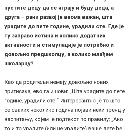
пустите децу да се играју и буду деца, а
друга – рани развој је веома важан, шта
урадите до пете године, урадили сте. Где је
ту заправо истина и колико додатних
активности и стимулације је потребно и
довољно предшколцу, а колико млађем
школарцу?
Као да родитељи немају довољно нових
притисака, ево га и нови: „Шта урадите до пете
године, урадили сте!“ Интересантно је то што
се сваких неколико година појави неки тренд у
васпитању, којем је подтекст по правилу: „Ако
то и то урадите (или не урадите) ваше дете ће