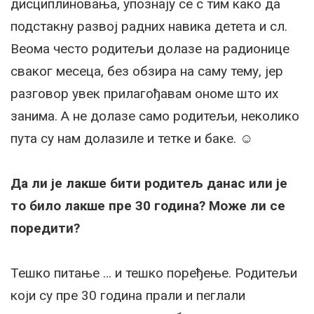
дисциплиновања, упознају се с тим како да
подстакну развој радних навика детета и сл.
Веома често родитељи долазе на радионице
сваког месеца, без обзира на саму тему, јер
разговор увек прилагођавам ономе што их
занима. А не долазе само родитељи, неколико
пута су нам долазиле и тетке и баке.
☺
Да ли је лакше бити родитељ данас или је
то било лакше пре 30 година? Може ли се
поредити?
Тешко питање … и тешко поређење. Родитељи
који су пре 30 година прали и пеглали