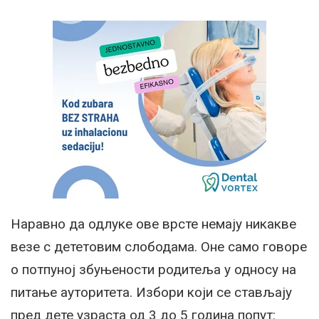
Наравно да одлуке ове врсте немају никакве
везе с дететовим слободама. Оне само говоре
о потпуној збуњености родитеља у односу на
питање ауторитета. Избори који се стављају
пред дете узраста од 3 до 5 година попут: