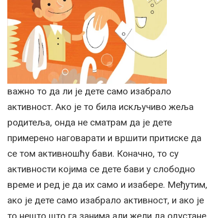
важно то да ли је дете само изабрало
активност. Ако је то била искључиво жеља
родитеља, онда не сматрам да је дете
примерено наговарати и вршити притиске да
се том активношћу бави. Коначно, то су
активности којима се дете бави у слободно
време и ред је да их само и изабере. Међутим,
ако је дете само изабрало активност, и ако је
то нешто што га занима али жели да одустане