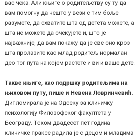
вас чека. Али књиге о родитељству су ту да
вам помогну да нешто у вези с тим боље
разумете, да схватите шта од детета можете, а
шта не можете да очекујете и, што је
најважније, да вам покажу да је све оно кроз
шта пролазите као млад родитељ нормалан
део тог пута на којем растете и ви и ваше дете.
Такве књиге, као подршку родитељима на
њиховом путу, пише и Невена Ловринчевић.
Дипломирала је на Одсеку за клиничку
психологију Филозофског факултета у
Београду. Током двадесет пет година
клиничке праксе радила је с децом и младима