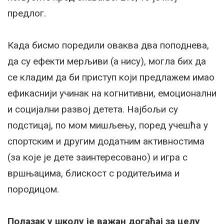
предлог.
Када бисмо поредили оваква два поподнева,
да су ефекти мерљиви (а нису), могла бих да
се кладим да би приступ који предлажем имао
ефикаснији учинак на когнитивни, емоционални
и социјални развој детета. Најбољи су
подстицај, по мом мишљењу, поред учешћа у
спортским и другим додатним активностима
(за које је дете заинтересовано) и игра с
вршњацима, блискост с родитељима и
породицом.
Полазак у школу је важан догађај за целу