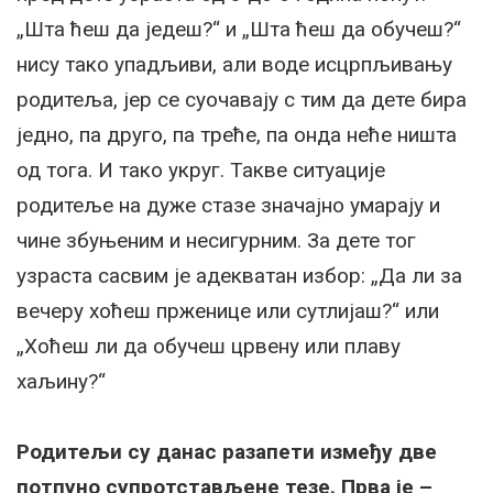
„Шта ћеш да једеш?“ и „Шта ћеш да обучеш?“
нису тако упадљиви, али воде исцрпљивању
родитеља, јер се суочавају с тим да дете бира
једно, па друго, па треће, па онда неће ништа
од тога. И тако укруг. Такве ситуације
родитеље на дуже стазе значајно умарају и
чине збуњеним и несигурним. За дете тог
узраста сасвим је адекватан избор: „Да ли за
вечеру хоћеш прженице или сутлијаш?“ или
„Хоћеш ли да обучеш црвену или плаву
хаљину?“
Родитељи су данас разапети између две
потпуно супротстављене тезе. Прва је –