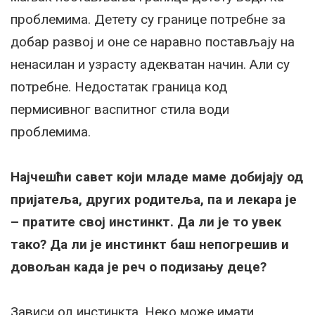
проблемима. Детету су границе потребне за
добар развој и оне се наравно постављају на
ненасилан и узрасту адекватан начин. Али су
потребне. Недостатак граница код
пермисивног васпитног стила води
проблемима.
Најчешћи савет који младе маме добијају од
пријатеља, других родитеља, па и лекара је
– пратите свој инстинкт. Да ли је то увек
тако? Да ли је инстинкт баш непогрешив и
довољан када је реч о подизању деце?
Зависи од инстинкта. Неко може имати