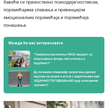
бавећи се првенствено психодијагностиком,
поремећајима спавања и превенцијом
емоционалних поремећаја и поремећаја
понашања.
Можда ће вас интересовати
”Грађанско васпитање НИЈЕ предмет за
попуњавање фонда, већ улагање у
будућност”
Да ли имамо епидемију запуштања дужног
надзора на децом и шта је с родитељима који
ЈЕДАНАЕСТОГОДИШЊАКУ дају електрични
тротинет?