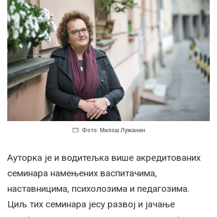
Фото: Милош Лужанин
Ауторка је и водитељка више акредитованих
семинара намењених васпитачима,
наставницима, психолозима и педагозима.
Циљ тих семинара јесу развој и јачање