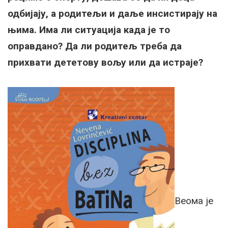
одбијају, а родитељи и даље инсистирају на
њима. Има ли ситуација када је то
оправдано? Да ли родитељ треба да
прихвати дететову вољу или да истраје?
Веома је