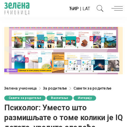
ЋИР
|
LAT
Зелена учионица
За родитеље
Савети за родитеље
Савети за родитеље
Васпитање
Интервју
Психолог: Уместо што
размишљате о томе колики је IQ