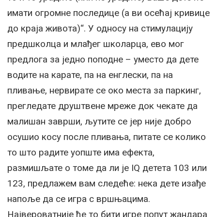
имати огромне последице (а ви осећај кривице
до краја живота)“. У односу на стимулацију
предшколца и млађег школарца, ево мог
предлога за једно поподне – уместо да дете
водите на карате, па на енглески, па на
пливање, нервирате се око места за паркинг,
прегледате друштвене мреже док чекате да
малишан заврши, љутите се јер није добро
осушио косу после пливања, питате се колико
то што радите уопште има ефекта,
размишљате о томе да ли је IQ детета 103 или
123, предлажем вам следеће: нека дете изађе
напоље да се игра с вршњацима.
Највероватније ће то бити игре попут жандара