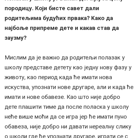
породицу. Који бисте савет дали
родитељима будућих првака? Kако да
најбоље припреме дете и какав став да
заузму?
Мислим да је важно да родитељи полазак у
школу представе детету као једну нову фазу у
животу, као период када ће имати нова
искуства, упознати нове другаре, али и када ће
имати и нове обавезе. Као што није добро
дете плашити тиме да после поласка у школу
неће више моћи да се игра јер ће имати пуно
обавеза, није добро ни давати нереалну слику
о школи где ће упознати другаре, играти се с