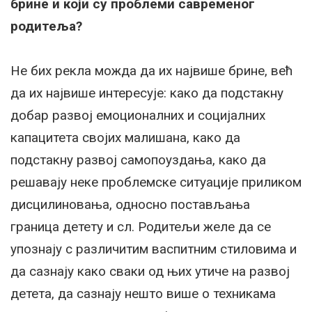
брине и који су проблеми савременог
родитеља?
Не бих рекла можда да их највише брине, већ
да их највише интересује: како да подстакну
добар развој емоционалних и социјалних
капацитета својих малишана, како да
подстакну развој самопоуздања, како да
решавају неке проблемске ситуације приликом
дисцилиновања, однoсно постављања
граница детету и сл. Родитељи желе да се
упознају с различитим васпитним стиловима и
да сазнају како сваки од њих утиче на развој
детета, да сазнају нешто више о техникама