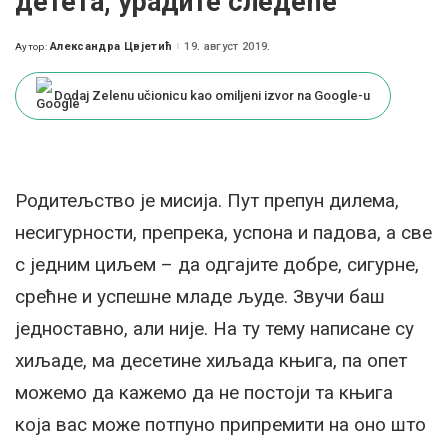
детета, урадите следеће
Александра Цвјетић
19. август 2019.
Аутор:
Posted
by
Dodaj Zelenu učionicu kao omiljeni izvor na Google-u
Родитељство је мисија. Пут препун дилема,
несигурности, препрека, успона и падова, а све
с једним циљем – да одгајите добре, сигурне,
срећне и успешне младе људе. Звучи баш
једноставно, али није. На ту тему написане су
хиљаде, ма десетине хиљада књига, па опет
можемо да кажемо да не постоји та књига
која вас може потпуно припремити на оно што