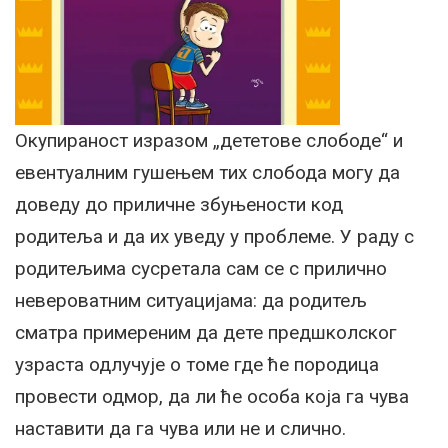
Окупираност изразом „дететове слободе“ и
евентуалним гушењем тих слобода могу да
доведу до приличне збуњености код
родитеља и да их уведу у проблеме. У раду с
родитељима сусретала сам се с прилично
невероватним ситуацијама: да родитељ
сматра примереним да дете предшколског
узраста одлучује о томе где ће породица
провести одмор, да ли ће особа која га чува
наставити да га чува или не и слично.