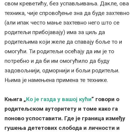
свом креветићу, без успављивања. Дакле, ова
техника, чије спровођење зна да буде захтевно
(али ипак често мање захтевно него што се
родитељи прибојавају) има за циљ да
родитељима који желе да спавају боље то и
омогући. Ти родитељи осећају да им је то
потребно и да би им омогућило да буду
задовољнији, одморнији и бољи родитељи.
Њима је намењена примена те технике.
Књига „
Ко је газда у вашој кући
” говори о
родитељском ауторитету и томе како га
поново успоставити. Где је граница између
гушења дететових слобода и личности и