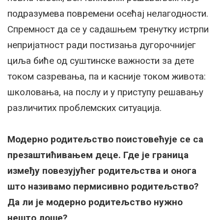
подразумева повремени осећај нелагодности.
Спремност да се у садашњем тренутку истрпи
непријатност ради постизања дугорочнијег
циља биће од суштинске важности за дете
током сазревања, па и касније током живота:
школовања, на послу и у приступу решавању
различитих проблемских ситуација.
Модерно родитељство поистовећује се са
презаштићивањем деце. Где је граница
између повезујућег родитељства и онога
што називамо пермисивно родитељство?
Да ли је модерно родитељство нужно
нешто лоше?