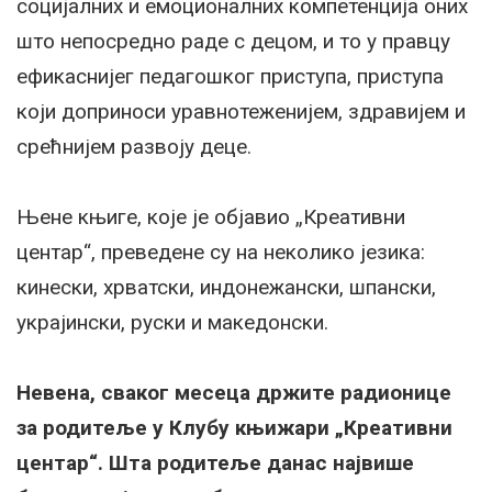
социјалних и емоционалних компетенција оних
што непосредно раде с децом, и то у правцу
ефикаснијег педагошког приступа, приступа
који доприноси уравнотеженијем, здравијем и
срећнијем развоју деце.
Њене књиге, које је објавио „Креативни
центар“, преведене су на неколико језика:
кинески, хрватски, индонежански, шпански,
украјински, руски и македонски.
Невена, сваког месеца држите радионице
за родитеље у Клубу књижари „Креативни
центар“. Шта родитеље данас највише