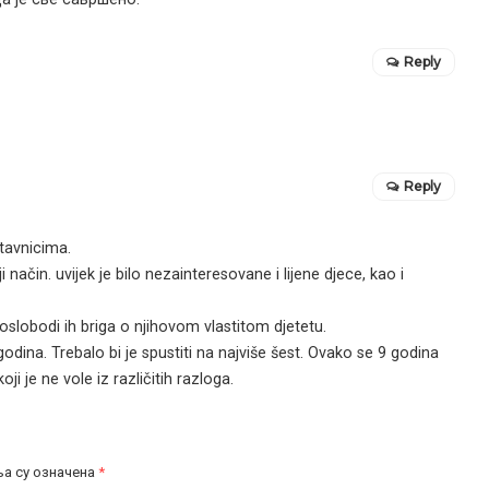
Reply
Reply
stavnicima.
 način. uvijek je bilo nezainteresovane i lijene djece, kao i
i oslobodi ih briga o njihovom vlastitom djetetu.
odina. Trebalo bi je spustiti na najviše šest. Ovako se 9 godina
ji je ne vole iz različitih razloga.
а су означена
*