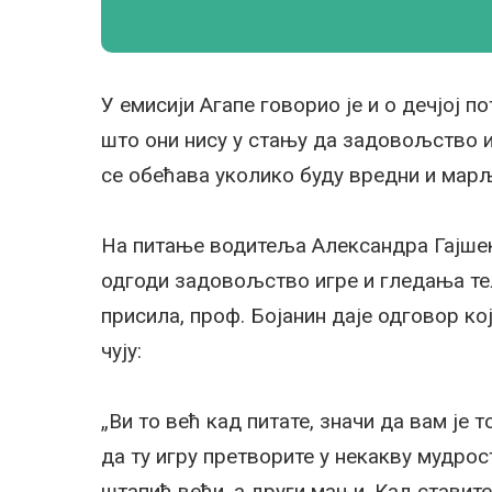
У емисији Агапе говорио је и о дечјој п
што они нису у стању да задовољство и
се обећава уколико буду вредни и марљ
На питање водитеља Александра Гајшека
одгоди задовољство игре и гледања теле
присила, проф. Бојанин даје одговор ко
чују:
„Ви то већ кад питате, значи да вам је 
да ту игру претворите у некакву мудрост
штапић већи, а други мањи. Кад ставите