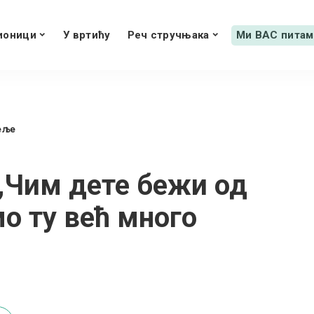
ионици
У вртићу
Реч стручњака
Ми ВАС питам
еље
 „Чим дете бежи од
мо ту већ много