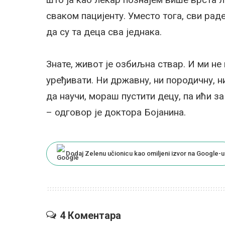
сваком пацијенту. Уместо тога, сви рад
да су та деца сва једнака.
Знате, живот је озбиљна ствар. И ми н
уређивати. Ни државну, ни породичну, ни
да научи, мораш пустити децу, па ићи з
– одговор је доктора Бојанина.
Dodaj Zelenu učionicu kao omiljeni izvor na Google-u
4 Коментара