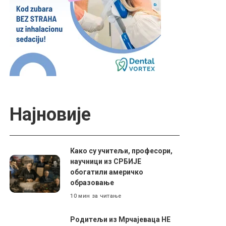
Најновије
Како су учитељи, професори,
научници из СРБИЈЕ
обогатили америчко
образовање
10 мин за читање
Родитељи из Мрчајеваца НЕ