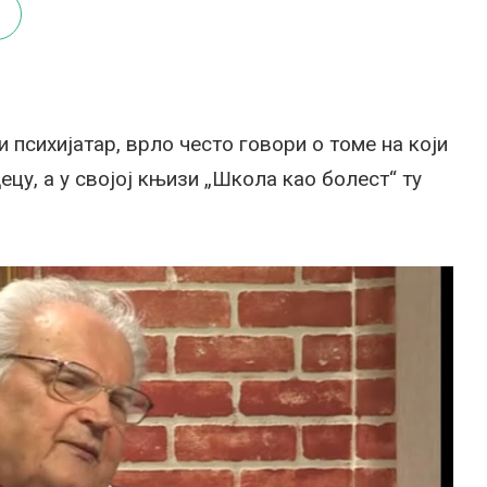
и психијатар, врло често говори о томе на који
ецу, а у својој књизи „Школа као болест“ ту