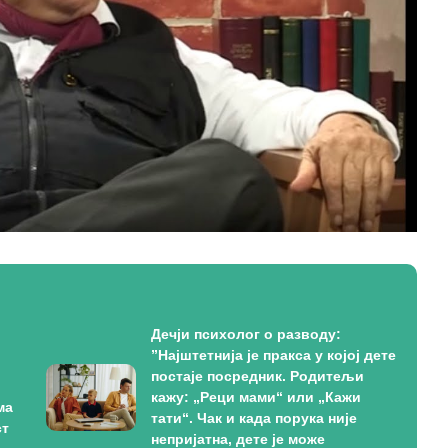
Дечји психолог о разводу:
”Најштетнија је пракса у којој дете
постаје посредник. Родитељи
кажу: „Реци мами“ или „Кажи
ма
тати“. Чак и када порука није
ст
непријатна, дете је може