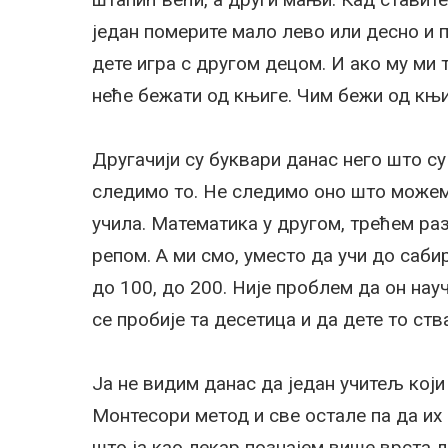
један померите мало лево или десно и пи
дете игра с другом децом. И ако му ми
неће бежати од књиге. Чим бежи од књи
Другачији су буквари данас него што су 
следимо то. Не следимо оно што можемо
учила. Математика у другом, трећем раз
репом. А ми смо, уместо да учи до саби
до 100, до 200. Није проблем да он нау
се пробије та десетица и да дете то ств
Ја не видим данас да један учитељ који
Монтесори метод и све остале па да их
што ја као лекар познајем више врста л