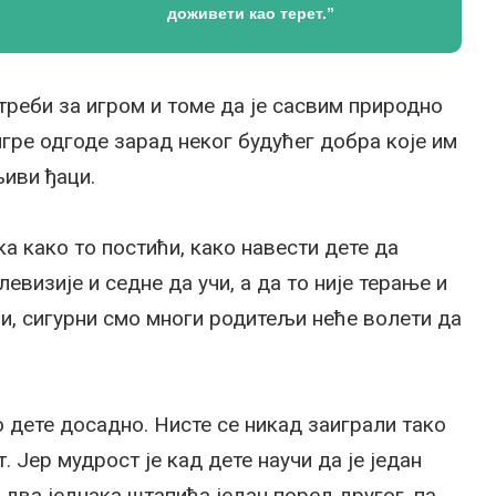
доживети као терет.”
отреби за игром и томе да је сасвим природно
гре одгоде зарад неког будућег добра које им
иви ђаци.
 како то постићи, како навести дете да
визије и седне да учи, а да то није терање и
ји, сигурни смо многи родитељи неће волети да
то дете досадно. Нисте се никад заиграли тако
. Јер мудрост је кад дете научи да је један
 два једнака штапића један поред другог, па