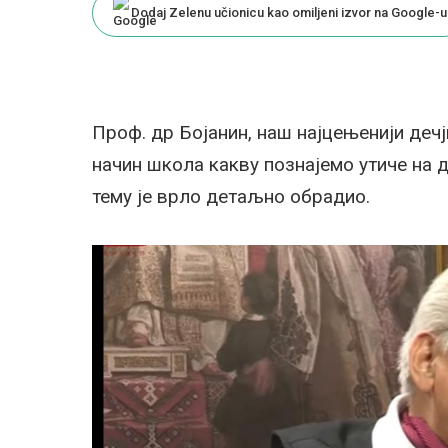
Dodaj Zelenu učionicu kao omiljeni izvor na Google-u
Проф. др Бојанин, наш најцењенији дечј
начин школа какву познајемо утиче на д
тему је врло детаљно обрадио.