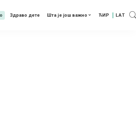
о
Здраво дете
Шта је још важно