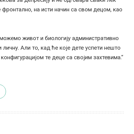
е фронтално, на исти начин са свом децом, као
е можемо живот и биологију административно
 личну. Али то, кад ће које дете успети нешто
а конфигурацијом те деце са својим захтевима.“