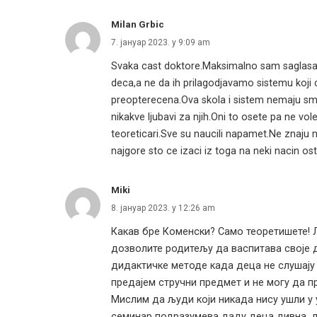
Milan Grbic
7. јануар 2023. у 9:09 am
Svaka cast doktore.Maksimalno sam saglasa
deca,a ne da ih prilagodjavamo sistemu koji 
preopterecena.Ova skola i sistem nemaju smisl
nikakve ljubavi za njih.Oni to osete pa ne vol
teoreticari.Sve su naucili napamet.Ne znaju 
najgore sto ce izaci iz toga na neki nacin os
Miki
8. јануар 2023. у 12:26 am
Какав бре Коменски? Само теоретишете! 
дозволите родитељу да васпитава своје д
дидактичке методе када деца не слушају н
предајем стручни предмет и не могу да п
Мислим да људи који никада нису ушли у 
семинар подразумева даду деца дивна, д