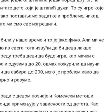
тате дете који је штапић дужи. То су игре које
 тако постављамо задатке и проблеме, никад
ге ми смо све изгрешили.
били у наше време и то је јако фино. Али ми не
 из свега тога извући да би деца лакше
реду треба деци да буде игра, као мачки с
ра и одузима до 20, одмах пожурили да научи
чи да сабира до 200, него је проблем како да
арно и разуме.
 ради с децом познаје и Коменски метод и
 онда примењује у зависности од детета. Као
екова за депресију и не одговара сваки лек