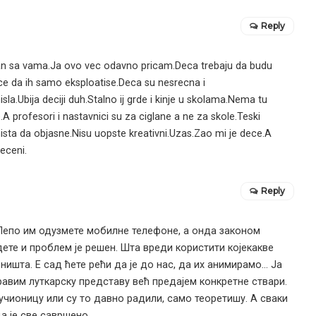
Reply
n sa vama.Ja ovo vec odavno pricam.Deca trebaju da budu
ce da ih samo eksploatise.Deca su nesrecna i
a.Ubija deciji duh.Stalno ij grde i kinje u skolama.Nema tu
e.A profesori i nastavnici su za ciglane a ne za skole.Teski
nista da objasne.Nisu uopste kreativni.Uzas.Zao mi je dece.A
teceni.
Reply
Лепо им одузмете мобилне телефоне, а онда законом
ете и проблем је решен. Шта вреди користити којекакве
ишта. Е сад ћете рећи да је до нас, да их анимирамо… Ја
равим луткарску представу већ предајем конкретне ствари.
учионицу или су то давно радили, само теоретишу. А сваки
а је све савршено.