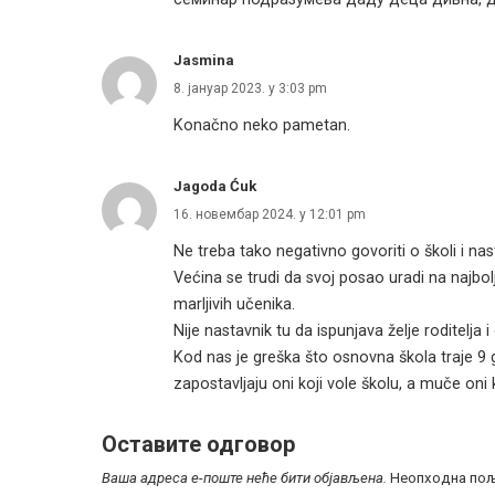
Jasmina
8. јануар 2023. у 3:03 pm
Konačno neko pametan.
Jagoda Ćuk
16. новембар 2024. у 12:01 pm
Ne treba tako negativno govoriti o školi i na
Većina se trudi da svoj posao uradi na najbolji
marljivih učenika.
Nije nastavnik tu da ispunjava želje roditelja 
Kod nas je greška što osnovna škola traje 9 g
zapostavljaju oni koji vole školu, a muče oni ko
Оставите одговор
Ваша адреса е-поште неће бити објављена.
Неопходна пољ