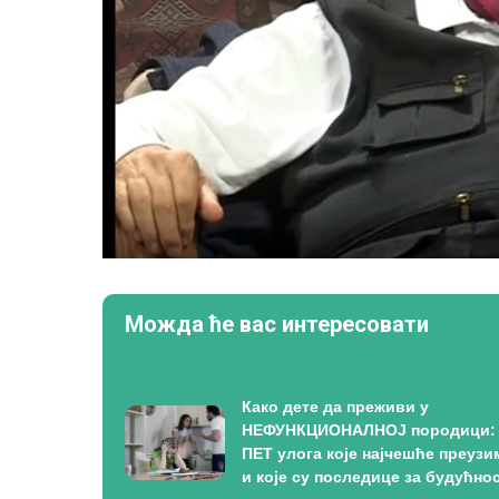
Можда ће вас интересовати
Како дете да преживи у
НЕФУНКЦИОНАЛНОЈ породици:
ПЕТ улога које најчешће преузи
и које су последице за будућно