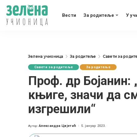
Вести
За родитеље
У уч
Зелена учионица
За родитеље
Савети за родит
Савети за родитеље
За родитеље
Проф. др Бојанин:
књиге, значи да с
изгрешили“
Александра Цвјетић
5. јануар 2023.
Аутор:
Posted
by