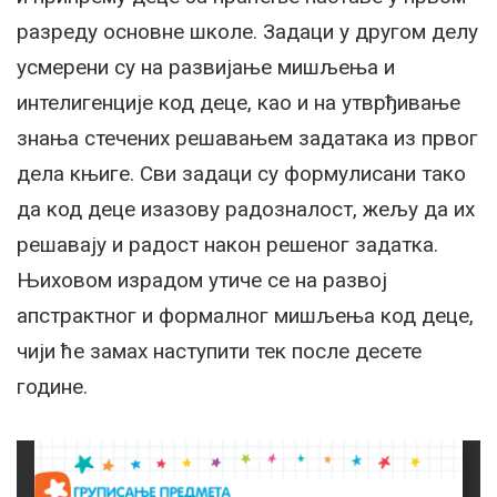
разреду основне школе. Задаци у другом делу
усмерени су на развијање мишљења и
интелигенције код деце, као и на утврђивање
знања стечених решавањем задатака из првог
дела књиге. Сви задаци су формулисани тако
да код деце изазову радозналост, жељу да их
решавају и радост након решеног задатка.
Њиховом израдом утиче се на развој
апстрактног и формалног мишљења код деце,
чији ће замах наступити тек после десете
године.