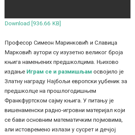
Download [936.66 KB]
Професор Симеон Маринковић и Славица
Марковић аутори су изузетно великог броја
књига намењених предшколцима. Њихово
издање
Играм се и размишљам
освојило је
Златну награду Најбољи европски уџбеник за
предшколце на прошлогодишњем
Франкфуртском сајму књига. У питању је
вишенаменски радно-игровни материјал који
се бави основним математичким појмовима,
али истовремено излази у сусрет и дечјој