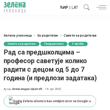
ЋИР
|
LAT
Зелена учионица
За родитеље
Савети за родитеље
Савети за родитеље
Предшколско
У вртићу
Рад са предшколцима –
професор саветује колико
радити с децом од 5 до 7
година (и предлози задатака)
Александра Цвјетић
14. јун 2022.
Аутор:
Posted
by
Dodaj Zelenu učionicu kao omiljeni izvor na Google-u