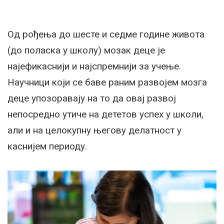
Од рођења до шесте и седме године живота
(до поласка у школу) мозак деце је
најефикаснији и најспремнији за учење.
Научници који се баве раним развојем мозга
деце упозоравају на то да овај развој
непосредно утиче на дететов успех у школи,
али и на целокупну његову делатност у
каснијем периоду.