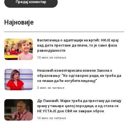
Најновије
Васпитачица о адаптацији на вртић: НИЈЕ крај
кад дете престане да плаче, то је само фаза
равнодушности
10 мин за читање
Нешовић коментарисала измене Закона о
образовању: ”Ко одговорно ради, не треба да
се плаши да ће изгубити лиценцу”
3 мин за читање
Др Пановић: Мајке треба да престану да сипају
храну у тањире целој породици, а од стола се
НЕ УСТАЈЕ док СВИ не заврше оброк
10 мин за читање