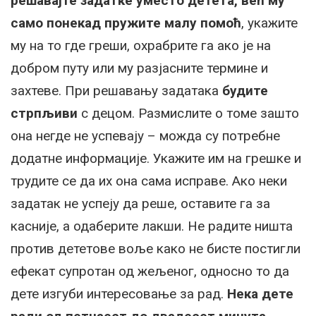
решавајте задатке уместо детета, већ му
само понекад пружите малу помоћ
, укажите
му на то где греши, охрабрите га ако је на
добром путу или му разјасните термине и
захтеве. При решавању задатака
будите
стрпљиви
с децом. Размислите о томе зашто
она негде не успевају – можда су потребне
додатне информације. Укажите им на грешке и
трудите се да их она сама исправе. Ако неки
задатак не успеју да реше, оставите га за
касније, а одаберите лакши. Не радите ништа
против дететове воље како не бисте постигли
ефекат супротан од жељеног, односно то да
дете изгуби интересовање за рад.
Нека дете