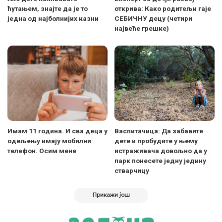
ћутањем, знајте да је то
открива: Како родитељи гаје
једна од најболнијих казни
СЕБИЧНУ децу (четири
највеће грешке)
Имам 11 година. И сва деца у
Васпитачица: Да забавите
одељењу имају мобилни
дете и пробудите у њему
телефон. Осим мене
истраживача довољно да у
парк понесете једну једину
стварчицу
Прикажи још