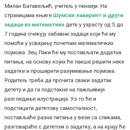
Милан Батавељић, учитељ у пензији. На
страницама књиге
Шумски лавиринт и други
задаци из математике
дете у узрасту од 5 до
7 година очекују забавни задаци који ће му
помоћи у усвајању почетних математичких
појмова. Зец Лаки ће му постављати додатна
питања, на основу којих ће лакше решити неке
задатке и проширити разумевање појмова.
Родитељ треба да прочита сваки задатак
детету и да га подстакне на пажљивије
разгледање илустрација. Уз то ће и
подстицати дететову самосталност,
постављаће разна питања у вези са сликама,
разговараће с дететом о задатку, а на крају ће