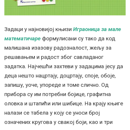
Задаци у најновијој књизи
Играоница за мале
математичаре
формулисани су тако да код
малишана изазову радозналост, жељу за
решавањем и радост због савладаног
задатка. Најчешћи захтеви у задацима јесу да
деца нешто нацртају, доцртају, споје, обоје,
запишу, уоче, упореде и томе слично. Од
прибора су им потребни бојице, графитна
оловка и штапићи или шибице. На крају књиге
налази се табела у коју се уноси број
означених кругова у свакој боји, као и три