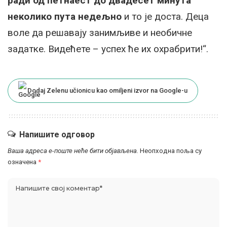
ради од петнаест до двадесет минута
неколико пута недељно
и то је доста. Деца
воле да решавају занимљиве и необичне
задатке. Видећете – успех ће их охрабрити!“.
Dodaj Zelenu učionicu kao omiljeni izvor na Google-u
Напишите одговор
Ваша адреса е-поште неће бити објављена.
Неопходна поља су
означена
*