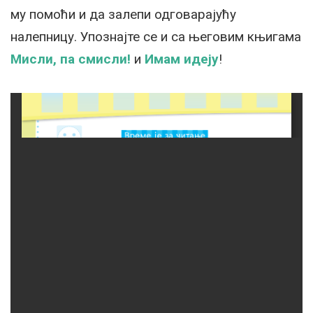
му помоћи и да залепи одговарајућу
налепницу. Упознајте се и са његовим књигама
Мисли, па смисли!
и
Имам идеју
!