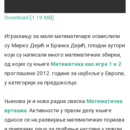
Download [1.19 MB]
Играоницу за мале математичаре осмислили
су Мирко Дејић и Бранка Дејић, плодни аутори
који су написали много математичких збирки,
од којих су књиге
Математика као игра 1 и 2
проглашене 2012. године за најбоље у Европи,
у категорији за предшколце.
Њихова је и нова радна свеска
Математичка
вртешка
. Активности у првом делу књиге
односе се на развијање математичких појмова
и припрему деце за праћење наставе у првом