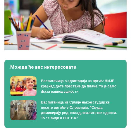
Можда ће вас интересовати
Васпитачица о адаптацији на вртић: НИЈЕ
крај кад дете престане да плаче, то је само
фаза равнодушности
Васпитачица из Србије након студијске
посете вртићу у Словенији: ”Свуда
доминирају ред, склад, квалитетни односи.
То се види и ОСЕЋА”