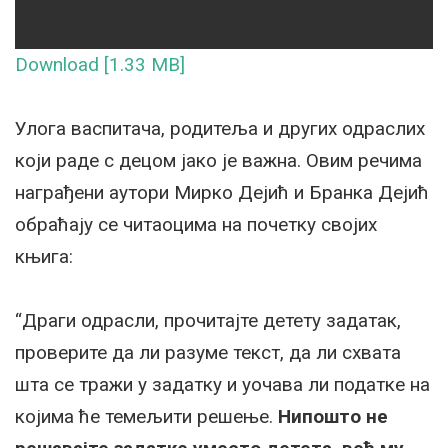
Download [1.33 MB]
Улога васпитача, родитеља и других одраслих
који раде с децом јако је важна. Овим речима
награђени аутори Мирко Дејић и Бранка Дејић
обраћају се читаоцима на почетку својих
књига:
“Драги одрасли, прочитајте детету задатак,
проверите да ли разуме текст, да ли схвата
шта се тражи у задатку и уочава ли податке на
којима ће темељити решење.
Нипошто не