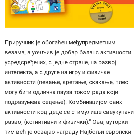
Приручник је обогаћен међупредметним
везама, а уочљив је добар баланс активности
усредсређених, с једне стране, на развој
интелекта, а с друге на игру и физичке
активности (певање, кретање, скакање, плес
могу бити одлична пауза током рада који
подразумева седење). Комбинацијом ових
активности код деце се стимулише свеукупани
развој (когнитивни и физички).“ Овај ауторки
тим већ је освајао награду Најбољи европски