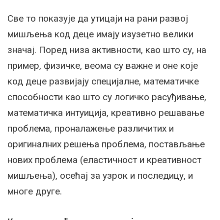
Све то показује да утицаји на рани развој
мишљења код деце имају изузетно велики
значај. Поред низа активности, као што су, на
пример, физичке, веома су важне и оне које
код деце развијају специјалне, математичке
способности као што су логичко расуђивање,
математичка интуиција, креативно решавање
проблема, проналажење различитих и
оригиналних решења проблема, постављање
нових проблема (еластичност и креативност
мишљења), осећај за узрок и последицу, и
многе друге.