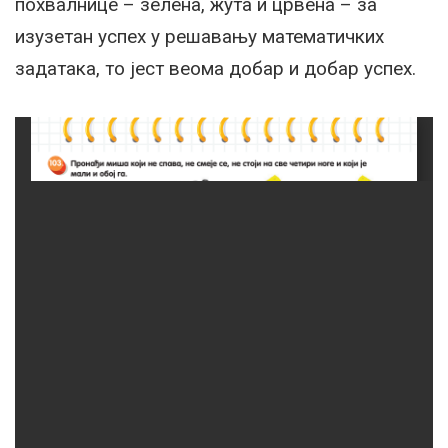
похвалнице – зелена, жута и црвена – за
изузетан успех у решавању математичких
задатака, то јест веома добар и добар успех.