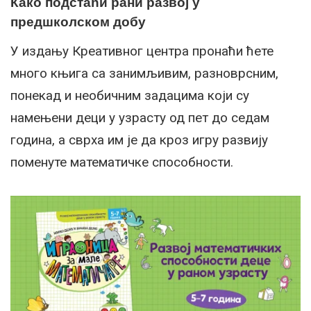
Како подстаћи рани развој у
предшколском добу
У издању Креативног центра пронаћи ћете
много књига са занимљивим, разноврсним,
понекад и необичним задацима који су
намењени деци у узрасту од пет до седам
година, а сврха им је да кроз игру развију
поменуте математичке способности.