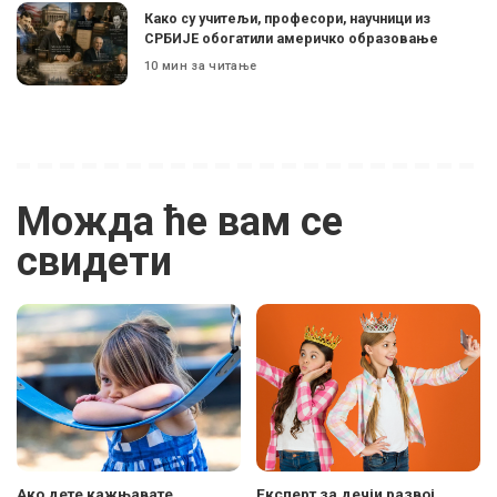
Како су учитељи, професори, научници из
СРБИЈЕ обогатили америчко образовање
10 мин за читање
Можда ће вам се
свидети
Ако дете кажњавате
Експерт за дечји развој