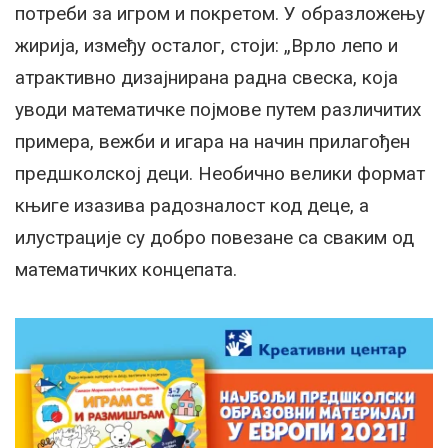
потреби за игром и покретом. У образложењу
жирија, између осталог, стоји: „Врло лепо и
атрактивно дизајнирана радна свеска, која
уводи математичке појмове путем различитих
примера, вежби и игара на начин прилагођен
предшколској деци. Необично велики формат
књиге изазива радозналост код деце, а
илустрације су добро повезане са сваким од
математичких концепата.