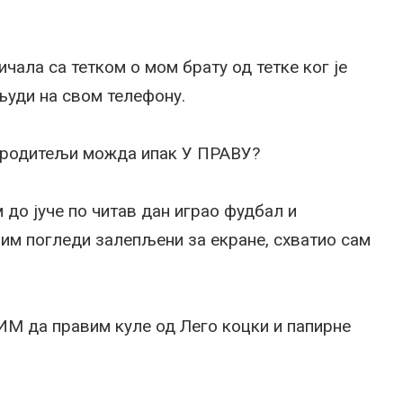
ичала са тетком о мом брату од тетке ког је
људи на свом телефону.
ји родитељи можда ипак У ПРАВУ?
м до јуче по читав дан играо фудбал и
им погледи залепљени за екране, схватио сам
ИМ да правим куле од Лего коцки и папирне