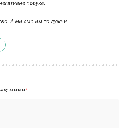
негативне поруке.
во. А ми смо им то дужни.
а су означена
*