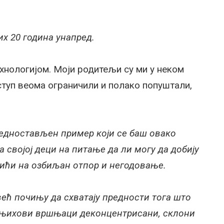
их 20 година унапред.
хнологијом. Моји родитељи су ми у неком
ступ веома ограничили и полако попуштали,
оједностављен пример који се баш овако
а својој деци на питање да ли могу да добију
аићи на озбиљан отпор и негодовање.
већ почињу да схватају предности тога што
у њихови вршњаци деконцентрисани, склони