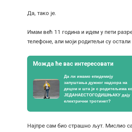
Да, тако је.
Имам већ 11 година и идем у пети разр
телефоне, али моји родитељи су остали
Можда ће вас интересовати
Да ли имамо епидемију
запуштања дужног надзора на
децом и шта је с родитељима ко
ЈЕДАНАЕСТОГОДИШЊАКУ дају
електрични тротинет?
Најпре сам био страшно љут. Мислио сам