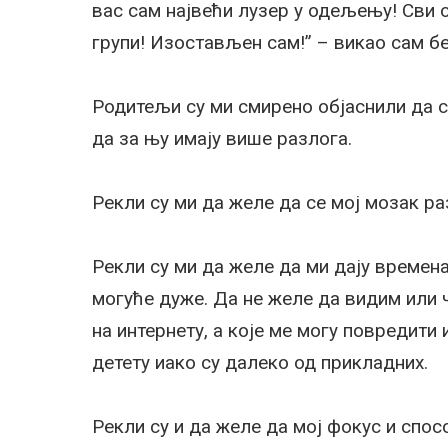
вас сам највећи лузер у одељењу! Сви о
групи! Изостављен сам!” – викао сам бе
Родитељи су ми смирено објаснили да с
да за њу имају више разлога.
Рекли су ми да желе да се мој мозак ра
Рекли су ми да желе да ми дају времен
могуће дуже. Да не желе да видим или ч
на интернету, а које ме могу повредити
детету иако су далеко од прикладних.
Рекли су и да желе да мој фокус и спо