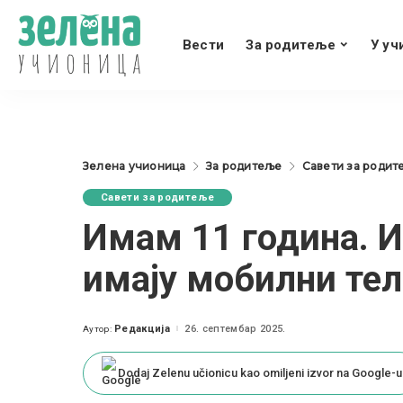
Вести
За родитеље
У уч
Зелена учионица
За родитеље
Савети за родит
Савети за родитеље
Имам 11 година. И
имају мобилни те
Редакција
26. септембар 2025.
Аутор:
Posted
by
Dodaj Zelenu učionicu kao omiljeni izvor na Google-u