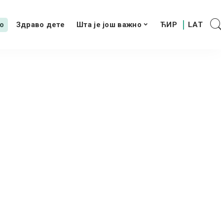
о
Здраво дете
Шта је још важно