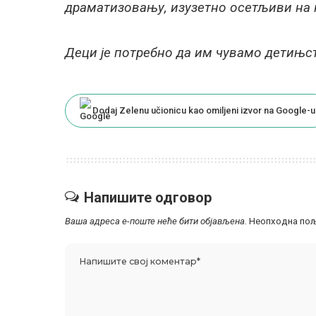
драматизовању, изузетно осетљиви на 
Деци је потребно да им чувамо детињст
Dodaj Zelenu učionicu kao omiljeni izvor na Google-u
Напишите одговор
Ваша адреса е-поште неће бити објављена.
Неопходна пољ