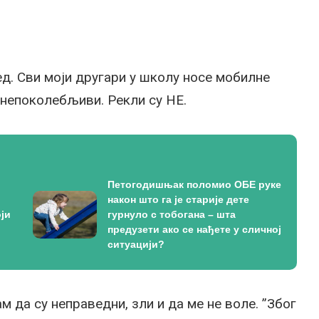
ед. Сви моји другари у школу носе мобилне
 непоколебљиви. Рекли су НЕ.
Петогодишњак поломио ОБЕ руке
након што га је старије дете
ји
гурнуло с тобогана – шта
предузети ако се нађете у сличној
ситуацији?
 да су неправедни, зли и да ме не воле. ”Због