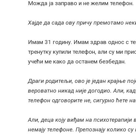
Можда ја заправо и не желим телефон.
Хајде да сада ову причу премотамо нек
Имам 31 годину. Имам здрав однос с те
тренутку купили телефон, али су ми при
учећи ме како да останем безбедан.
Драги родитељи, ово је један крајње п
вероватно никад није догодио. Али, кад
телефон одговорите не, сигурно ћете н
Али, деца коју виђам на психотерапији 
немају телефоне. Препознају колико с