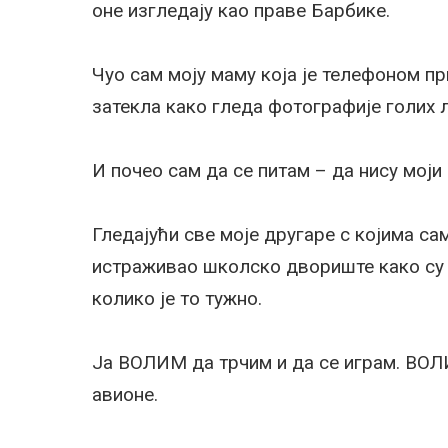
оне изгледају као праве Барбике.
Чуо сам моју маму која је телефоном пр
затекла како гледа фотографије голих 
И почео сам да се питам – да нису мо
Гледајући све моје другаре с којима са
истраживао школско двориште како су 
колико је то тужно.
Ја ВОЛИМ да трчим и да се играм. ВОЛ
авионе.