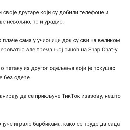
 своје другаре који су добили телефоне и
уше невољно, то и урадио.
о плаче сама у учионици док су сви на великом
вероватно зле према њој синоћ на Snap Chat-у.
 о петаку из другог одељења који је покушао
е без одеће.
ланирају да се прикључе ТикТок изазову, нешто
о јуче играле барбикама, како се труде да сада