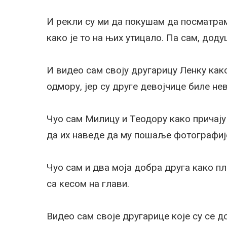
И рекли су ми да покушам да посматрам
како је то на њих утицало. Па сам, дод
И видео сам своју другарицу Ленку как
одмору, јер су друге девојчице биле не
Чуо сам Милицу и Теодору како причају
да их наведе да му пошаље фотографиј
Чуо сам и два моја добра друга како п
са кесом на глави.
Видео сам своје другарице које су се д