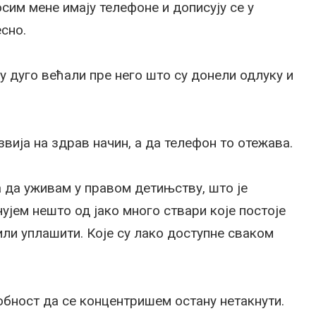
сим мене имају телефоне и дописују се у
сно.
у дуго већали пре него што су донели одлуку и
звија на здрав начин, а да телефон то отежава.
а да уживам у правом детињству, што је
ујем нешто од јако много ствари које постоје
 или уплашити. Које су лако доступне сваком
собност да се концентришем остану нетакнути.