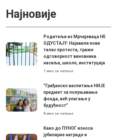
Најновије
Родитељи из Мрчајеваца НЕ
ОДУСТАЈУ: Најавили нови
талас протеста, траже
одговорност виновника
насиља, школе, институција
7 мин за читање
”Грађанско васпитање НИЈЕ
предмет за попуњавање
фонда, већ улагање у
будућност”
8 мин за читање
Како до ПУНОГ износа
јубиларне награде и