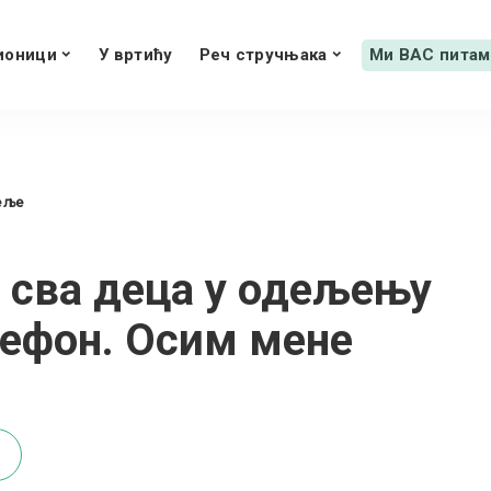
ионици
У вртићу
Реч стручњака
Ми ВАС питам
еље
 сва деца у одељењу
лефон. Осим мене