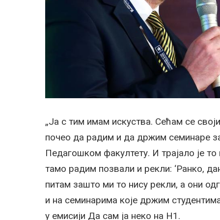
„Ја с тим имам искуства. Сећам се сво
почео да радим и да држим семинаре за
Педагошком факултету. И трајало је то 
тамо радим позвали и рекли: ‘Ранко, да
питам зашто ми то нису рекли, а они од
и на семинарима које држим студентима
у емисији Да сам ја неко на Н1.