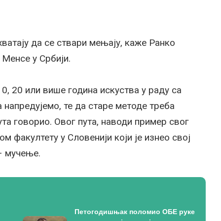
хватају да се ствари мењају, каже Ранко
 Менсе у Србији.
10, 20 или више година искуства у раду са
 напредујемо, те да старе методе треба
та говорио. Овог пута, наводи пример свог
 факултету у Словенији који је изнео свој
– мучење.
Петогодишњак поломио ОБЕ руке