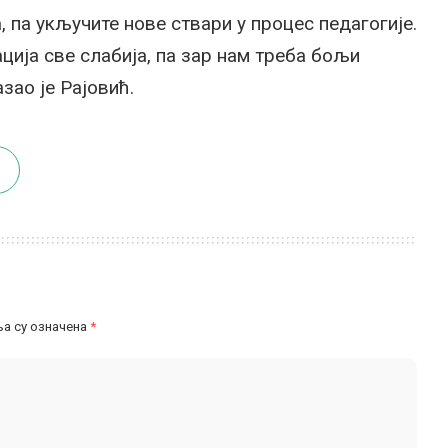
 па укључите нове ствари у процес педагогије.
ација све слабија, па зар нам треба бољи
зао је Рајовић.
а су означена
*