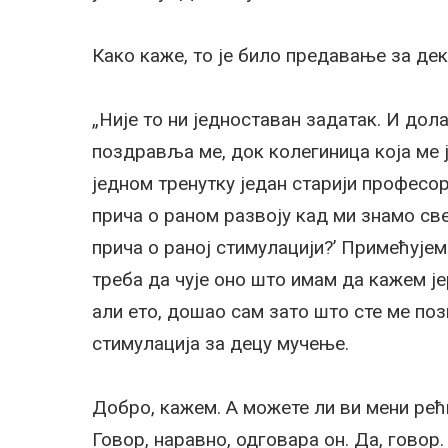
Како каже, то је било предавање за де
„Није то ни једноставан задатак. И дол
поздравља ме, док колегиница која ме 
једном тренутку један старији професор
прича о раном развоју кад ми знамо све
прича о раној стимулацији?’ Примећујем 
треба да чује оно што имам да кажем јер
али ето, дошао сам зато што сте ме позв
стимулација за децу мучење.
Добро, кажем. А можете ли ви мени рећи
Говор, наравно, одговара он. Да, говор.