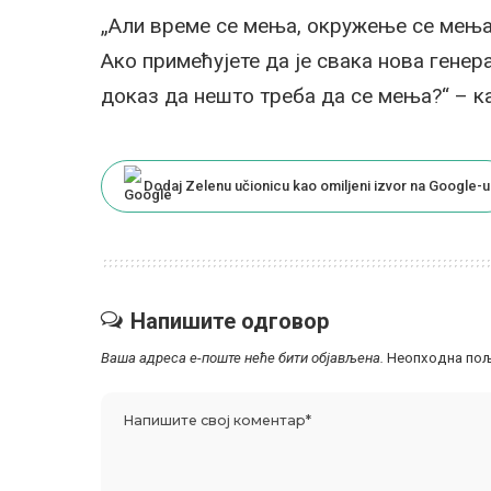
„Али време се мења, окружење се мења,
Ако примећујете да је свака нова генер
доказ да нешто треба да се мења?“ – ка
Dodaj Zelenu učionicu kao omiljeni izvor na Google-u
Напишите одговор
Ваша адреса е-поште неће бити објављена.
Неопходна пољ