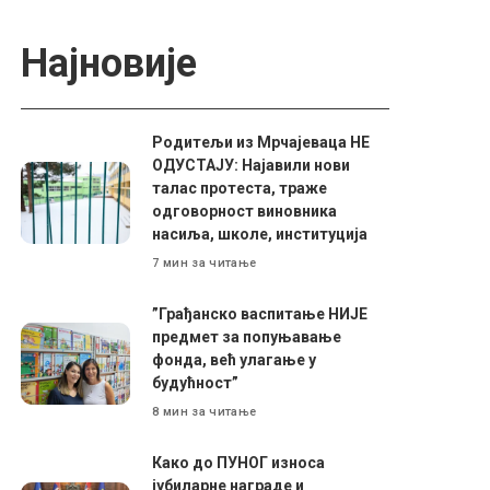
Најновије
Родитељи из Мрчајеваца НЕ
ОДУСТАЈУ: Најавили нови
талас протеста, траже
одговорност виновника
насиља, школе, институција
7 мин за читање
”Грађанско васпитање НИЈЕ
предмет за попуњавање
фонда, већ улагање у
будућност”
8 мин за читање
Како до ПУНОГ износа
јубиларне награде и