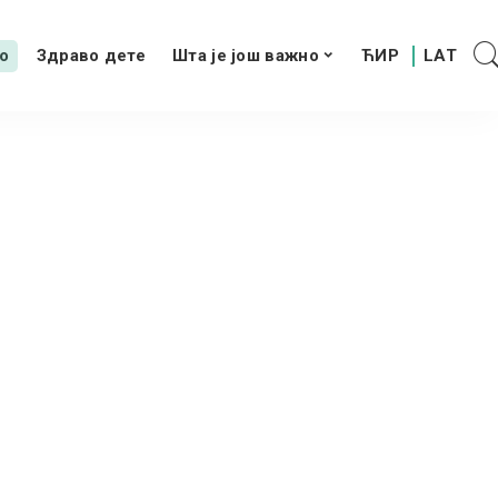
о
Здраво дете
Шта је још важно