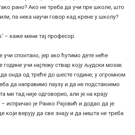
тако рано? Ако не треба да учи пре школе, што
или, па нека научи говор кад крене у школу?
о.’ – каже мени тај професор.
не учи спонтано, јер ако ћутимо дете неће
ће године учи најтежу ствар коју људски мозак
 да онда од треће до шесте године, у огромном
реба да направимо паузу и да не подстакнемо
а ми тад није одговорио, али је на крају
– испричао је Ранко Рајовић и додао да је
де који верују да све знају и да ништа не треба