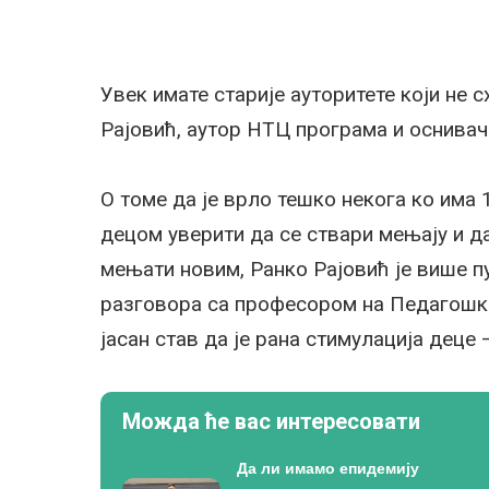
Увек имате старије ауторитете који не с
Рајовић, аутор НТЦ програма и оснивач
О томе да је врло тешко некога ко има 
децом уверити да се ствари мењају и да
мењати новим, Ранко Рајовић је више пу
разговора са професором на Педагошком
јасан став да је рана стимулација деце 
Можда ће вас интересовати
Да ли имамо епидемију