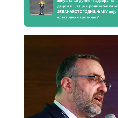
запуштања дужног надзора на
децом и шта је с родитељима ко
ЈЕДАНАЕСТОГОДИШЊАКУ дају
електрични тротинет?