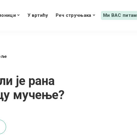
ионици
У вртићу
Реч стручњака
Ми ВАС питам
еље
ли је рана
ецу мучење?