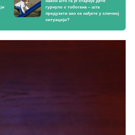
након што га је старије дете
ји
гурнуло с тобогана – шта
предузети ако се нађете у сличној
ситуацији?