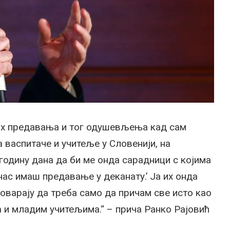
јих предавања и тог одушевљења кад сам
 васпитаче и учитеље у Словенији, на
годину дана да би ме онда сарадници с којима
нас имаш предавање у деканату.’ Ја их онда
говарају да треба само да причам све исто као
 и младим учитељима.“ – прича Ранко Рајовић