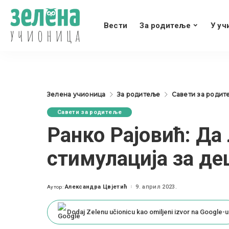
Вести
За родитеље
У уч
Зелена учионица
За родитеље
Савети за родит
Савети за родитеље
Ранко Рајовић: Да 
стимулација за д
Александра Цвјетић
9. април 2023.
Аутор:
Posted
by
Dodaj Zelenu učionicu kao omiljeni izvor na Google-u