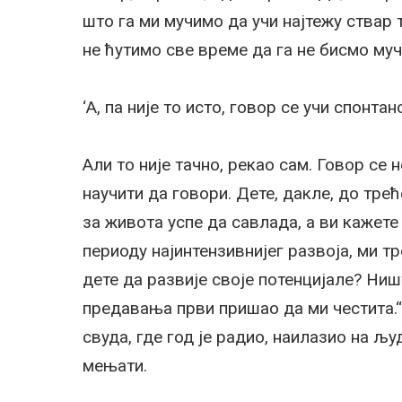
што га ми мучимо да учи најтежу ствар 
не ћутимо све време да га не бисмо муч
‘А, па није то исто, говор се учи спонтан
Али то није тачно, рекао сам. Говор се 
научити да говори. Дете, дакле, до тре
за живота успе да савлада, а ви кажете
периоду најинтензивнијег развоја, ми т
дете да развије своје потенцијале? Ништ
предавања први пришао да ми честита.“ 
свуда, где год је радио, наилазио на љу
мењати.