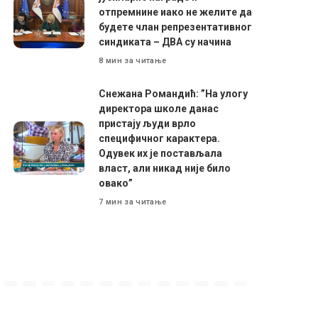
отпремнине иако не желите да
будете члан репрезентативног
синдиката – ДВА су начина
8 мин за читање
Снежана Романдић: ”На улогу
директора школе данас
пристају људи врло
специфичног карактера.
Одувек их је постављала
власт, али никад није било
овако”
7 мин за читање