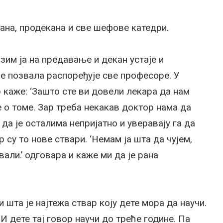
кана, продекана и све шефове катедри.
азим ја на предавање и декан устаје и
је позвала распоређује све професоре. У
 каже: ‘Зашто сте ви довели лекара да нам
 о томе. Зар треба некакав доктор нама да
да је осталима непријатно и уверавају га да
 су то нове ствари. ‘Немам ја шта да чујем,
али.’ одговара и каже ми да је рана
 шта је најтежа ствар коју дете мора да научи.
 И дете тај говор научи до треће године. Па