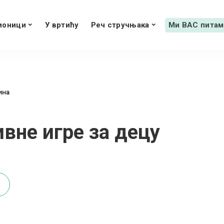
ионици
У вртићу
Реч стручњака
Ми ВАС питам
дина
ивне игре за децу