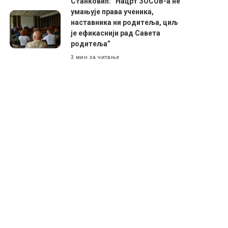
Станковић: ”Нацрт ЗОСОВ-а не
умањује права ученика,
наставника ни родитеља, циљ
је ефикаснији рад Савета
родитеља”
3 мин за читање