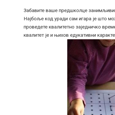
Забавите ваше предшколце занимљивим 
Најбоље код уради сам игара је што мо
проведете квалитетно заједничко време
квалитет је и њихов едукативни каракте