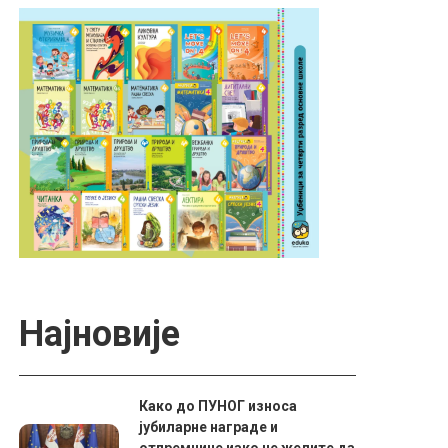
Најновије
Како до ПУНОГ износа
јубиларне награде и
отпремнине иако не желите да