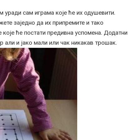
уради сам играма које ће их одушевити.
жете заједно да их припремите и тако
 које ће постати предивна успомена. Додатни
р али и јако мали или чак никакав трошак.