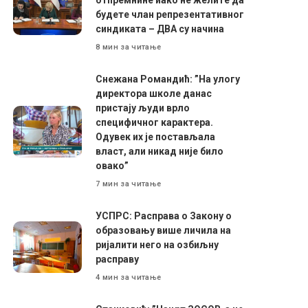
будете члан репрезентативног
синдиката – ДВА су начина
8 мин за читање
Снежана Романдић: ”На улогу
директора школе данас
пристају људи врло
специфичног карактера.
Одувек их је постављала
власт, али никад није било
овако”
7 мин за читање
УСПРС: Расправа о Закону о
образовању више личила на
ријалити него на озбиљну
расправу
4 мин за читање