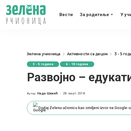
Вести
За родитеље
У уч
Зелена учионица
Активности са децом
3 - 5 го
3 - 5 година
6 - 10 година
Развојно – едукат
Нада Шакић
28. март 2018.
Аутор:
Posted
by
Dodaj Zelenu učionicu kao omiljeni izvor na Google-u