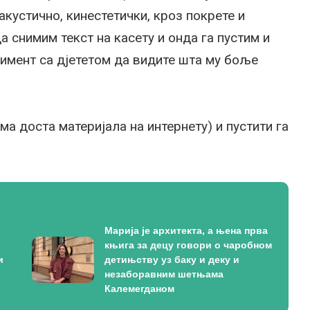
кустично, кинестетички, кроз покрете и
а снимим текст на касету и онда га пустим и
мент са дјететом да видите шта му боље
а доста материјала на интернету) и пустити га
Марија је архитекта, а њена прва
књига за децу говори о чаробном
и
детињству уз баку и деку и
незаборавним шетњама
Калемегданом