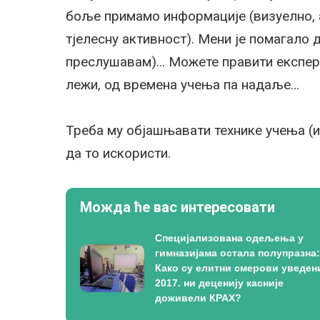
боље примамо информације (визуелно, а
тјелесну активност). Мени је помагало д
преслушавам)… Можете правити експери
лежи, од времена учења па надаље…
Треба му објашњавати технике учења (им
да то искористи.
Можда ће вас интересовати
Специјализована одељења у
гимназијама остала полупразна:
Како су елитни смерови уведен
2017. ни деценију касније
доживели КРАХ?