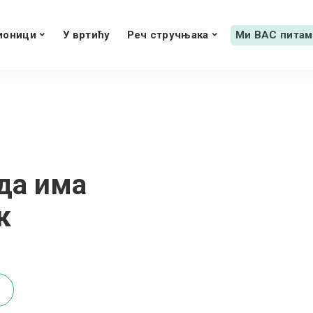
ионици
У вртићу
Реч стручњака
Ми ВАС питам
 да има
к