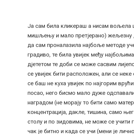
Ја сам била кликераш а нисам вољела ш
мишљењу и мало претјерано) жељезну д
да сам проналазила најбоље методе уч
градиво, те била увијек међу најбољима
дјететом те доби се може сасвим лијеп
се увијек бити расположен, али се неке
се баш не куха увијек по најгорим врућ
посао, него бисмо мало дуже одспавал
наградом (не морају то бити само матер
концентрација, дакле, тишина, само њег
столу и по зидовима, не може се учити 
чак је битно и када се учи (мени је лич