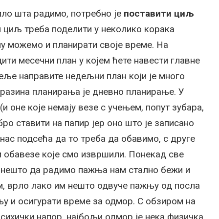
ило шта радимо, потребно је
поставити циљ
и циљ треба поделити у неколико корака
у можемо и планирати своје време. На
ити месечни план у којем ћете навести главне
едеље направите недељни план који је много
 разина планирања је дневно планирање. У
(и оне које немају везе с учењем, попут зубара,
бро ставити на папир јер оно што је записано
 нас подсећа да то треба да обавимо, с друге
ти обавезе које смо извршили. Понекад све
 нешто да радимо пажња нам стално бежи и
ом, врло лако им нешто одвуче пажњу од посла
ењу и осигурати време за одмор. С обзиром на
 психички напор, најбољи одмор је нека физичка