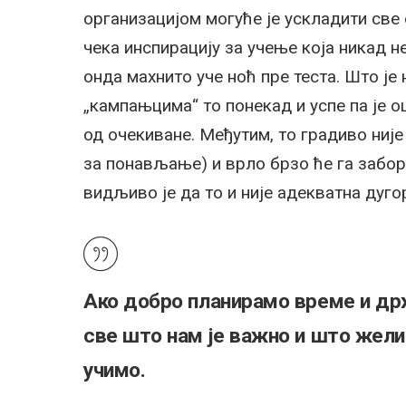
организацијом могуће је ускладити све
чека инспирацију за учење која никад н
онда махнито уче ноћ пре теста. Што је
„кампањцима“ то понекад и успе па је о
од очекиване. Међутим, то градиво није
за понављање) и врло брзо ће га забора
видљиво је да то и није адекватна дуго
Ако добро планирамо време и др
све што нам је важно и што жели
учимо.