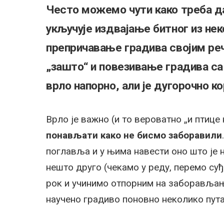
Често можемо чути како треба д
укључује издвајање битног из не
препричавање градива својим р
„зашто“ и повезивање градива с
врло напорно, али је дугорочно ко
Врло је важно (и то вероватно „и птице 
понављати како не бисмо заборавили
поглавља и у њима навести оно што је
нешто друго (чекамо у реду, перемо су
рок и учинимо отпорним на заборављањ
научено градиво поновно неколико пута