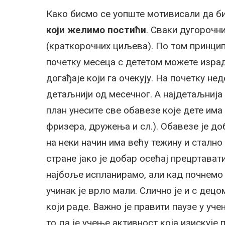
Како бисмо се уопште мотивисали да б
који желимо постићи
. Сваки дугорочн
(краткорочних циљева). По том принцип
почетку месеца с дететом можете израд
догађаје који га очекују. На почетку н
детаљнији од месечног. А најдетаљнија
план унесите све обавезе које дете има 
фризера, дружења и сл.). Обавезе је до
на неки начин има већу тежину и стално
стране јако је добар осећај прецртава
најбоље испланирамо, али кад почнемо
учинак је врло мали. Слично је и с дец
који раде. Важно је правити паузе у уч
то да је учење активност која изискује