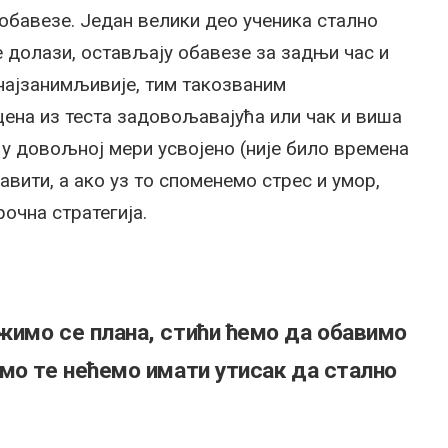
 обавезе. Један велики део ученика стално
е долази, остављају обавезе за задњи час и
 најзанимљивије, тим такозваним
цена из теста задовољавајућа или чак и виша
 у довољној мери усвојено (није било времена
вити, а ако уз то споменемо стрес и умор,
рочна стратегија.
жимо се плана, стићи ћемо да обавимо
мо те нећемо имати утисак да стално