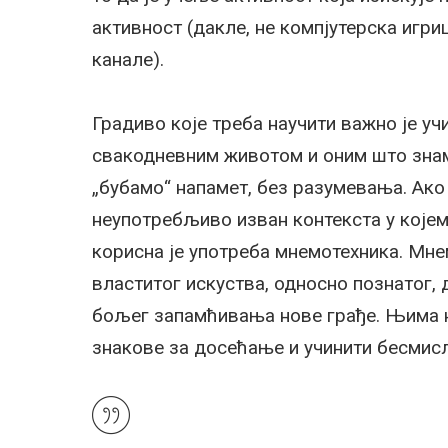
активност (дакле, не компјутерска игри
канале).
Градиво које треба научити важно је уч
свакодневним животом и оним што знам
„бубамо“ напамет, без разумевања. Ако
неупотребљиво изван контекста у којем
корисна је употреба мнемотехника. Мн
властитог искуства, односно познатог,
бољег запамћивања нове грађе. Њима н
знакове за досећање и учинити бесмис