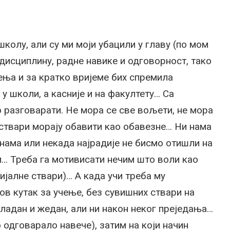
колу, али су ми моји убацили у главу (по мом
исциплину, радне навике и одговорност, тако
ења и за кратко вријеме бих спремила
 у школи, а касније и на факултету… Са
о разговарати. Не мора се све вољети, не мора
 ствари морају обавити као обавезне… Ни нама
инама или некада најрадије не бисмо отишли на
и… Треба га мотивисати нечим што воли као
ијалне ствари)… А када учи треба му
ов кутак за учење, без сувишних ствари на
гладан и жедан, али ни након неког преједања…
но одговарало навече), затим на који начин