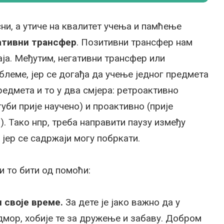
ни, а утиче на квалитет учења и памћење
ативни трансфер
. Позитивни трансфер нам
а. Међутим, негативни трансфер или
леме, јер се догађа да учење једног предмета
едмета и то у два смјера: ретроактивно
уби прије научено) и проактивно (прије
. Тако нпр, треба направити паузу између
 јер се садржаји могу побркати.
и то бити од помоћи:
 своје време.
За дете је јако важно да у
дмор, хобије те за дружење и забаву. Добром