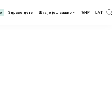
о
Здраво дете
Шта је још важно