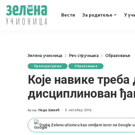
Вести
За родитеље
У уч
Зелена учионица
Реч стручњака
Образовање
Препоручујемо
Образовање
Које навике треба
дисциплинован ђа
Нада Шакић
5. октобар 2016.
Аутор:
Posted
by
Dodaj Zelenu učionicu kao omiljeni izvor na Google-u