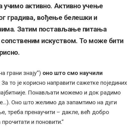
а учимо активно. Активно учење
ког градива, вођење белешки и
ечима. Затим постављање питања
а сопственим искуством. То може бити
рисно.
на грани знају“)
оно што смо научили
. За то је корисно направити сажетке појединих
 најбитније. Понављати можемо и док радимо
ђе…). Оно што желимо да запамтимо на дуги
е, треба пренаучити – дакле, већ добро
 прочитати и поновити.“