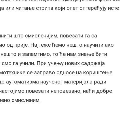
ца или читање стрипа који опет оптерећују исте
инити што смисленијим, повезати га са
о од прије. Најтеже ћемо нешто научити ако
 нешто и запамтимо, то ће нам знање бити
 смо га учили. При учењу нових садржаја
емотехнике се заправо односе на кориштење
 до аутоматизма наученог материјала ради
астојимо повезати неповезано, наћи добре
лено смисленим.