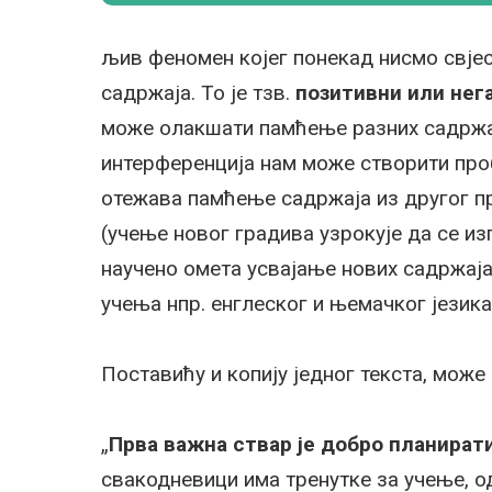
љив феномен којег понекад нисмо свјес
садржаја. То је тзв.
позитивни или нег
може олакшати памћење разних садржај
интерференција нам може створити проб
отежава памћење садржаја из другог пр
(учење новог градива узрокује да се изг
научено омета усвајање нових садржаја)
учења нпр. енглеског и њемачког језика
Поставићу и копију једног текста, може 
„
Прва важна ствар је добро планирати
свакодневици има тренутке за учење, о