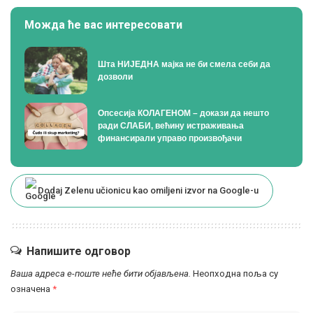
Можда ће вас интересовати
Шта НИЈЕДНА мајка не би смела себи да
дозволи
Опсесија КОЛАГЕНОМ – докази да нешто
ради СЛАБИ, већину истраживања
финансирали управо произвођачи
Dodaj Zelenu učionicu kao omiljeni izvor na Google-u
Напишите одговор
Ваша адреса е-поште неће бити објављена.
Неопходна поља су
означена
*