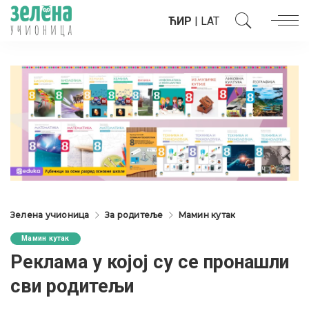
ЋИР
|
LAT
Зелена учионица
За родитеље
Мамин кутак
Мамин кутак
Реклама у којој су се пронашли
сви родитељи