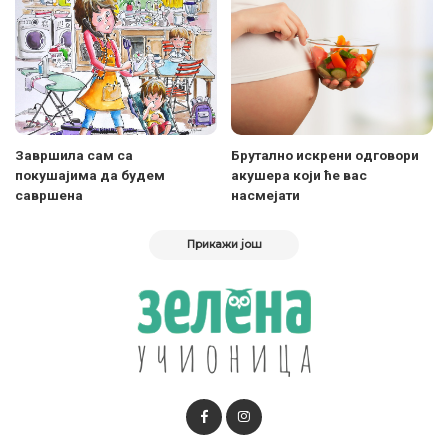
Завршила сам са
Брутално искрени одговори
покушајима да будем
акушера који ће вас
савршена
насмејати
Прикажи још