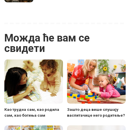
Можда ће вам се
свидети
Као трудна сам, као родила
Зашто деца више слушају
сам, као богиња сам
васпитачице него родитеље?