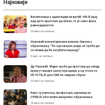
Најновије
Васпитачица о адаптацији на вртић: НИЈЕ крај
кад дете престане да плаче, то је само фаза
равнодушности
10 мин за читање
Нешовић коментарисала измене Закона о
образовању: ”Ко одговорно ради, не треба да
се плаши да ће изгубити лиценцу”
3 мин за читање
Др Пановић: Мајке треба да престану да сипају
храну у тањире целој породици, а од стола се
НЕ УСТАЈЕ док СВИ не заврше оброк
10 мин за читање
Како су учитељи, професори, научници из
СРБИЈЕ обогатили америчко образовање
10 мин за читање