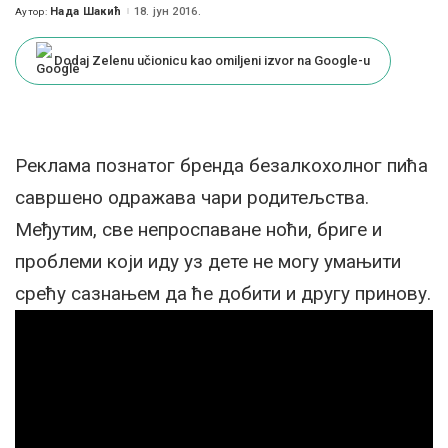
Нада Шакић
18. јун 2016.
Аутор:
Posted
by
Dodaj Zelenu učionicu kao omiljeni izvor na Google-u
Реклама познатог бренда безалкохолног пића
савршено одражава чари родитељства.
Међутим, све непроспаване ноћи, бриге и
проблеми који иду уз дете не могу умањити
срећу сазнањем да ће добити и другу принову.