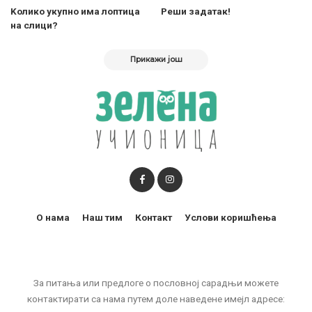
Kолико укупно има лоптица
Реши задатак!
на слици?
Прикажи још
О нама
Наш тим
Контакт
Услови коришћења
За питања или предлоге о пословној сарадњи можете
контактирати са нама путем доле наведене имејл адресе: