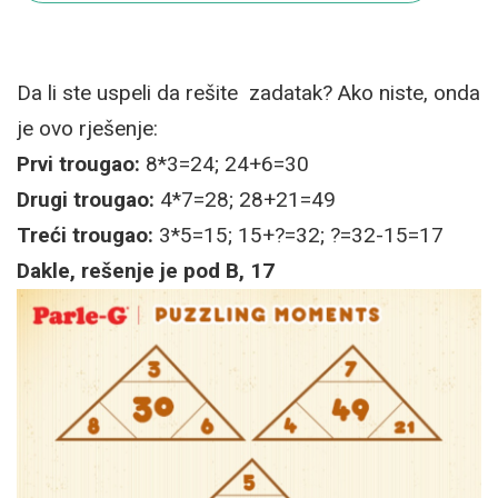
Da li ste uspeli da rešite zadatak? Ako niste, onda
je ovo rješenje:
Prvi trougao:
8*3=24; 24+6=30
Drugi trougao:
4*7=28; 28+21=49
Treći trougao:
3*5=15; 15+?=32; ?=32-15=17
Dakle, rešenje je pod B, 17