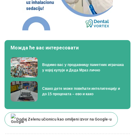
Можда ће вас интересовати
Водимо вас у продавницу паметних играчака
у којој купује и Деда Мраз лично
Свако дете може повећати интелигенцију и
до 15 процената – ево и како
Dodaj Zelenu učionicu kao omiljeni izvor na Google-u