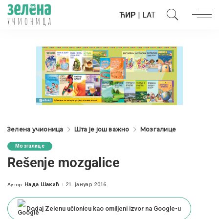
ЋИР
|
LAT
Зелена учионица
Шта је још важно
Мозгалице
Мозгалице
Rešenje mozgalice
Нада Шакић
21. јануар 2016.
Аутор:
Posted
by
Dodaj Zelenu učionicu kao omiljeni izvor na Google-u