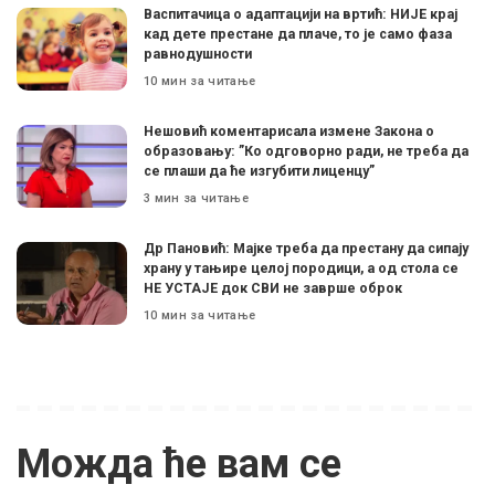
Васпитачица о адаптацији на вртић: НИЈЕ крај
кад дете престане да плаче, то је само фаза
равнодушности
10 мин за читање
Нешовић коментарисала измене Закона о
образовању: ”Ко одговорно ради, не треба да
се плаши да ће изгубити лиценцу”
3 мин за читање
Др Пановић: Мајке треба да престану да сипају
храну у тањире целој породици, а од стола се
НЕ УСТАЈЕ док СВИ не заврше оброк
10 мин за читање
Можда ће вам се