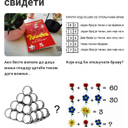
свидети
Ако бисте волели да деца
Који код ће откључати браву?
мање гледају цртаће током
дуге вожње…