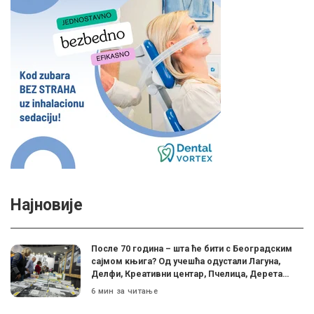
Најновије
После 70 година – шта ће бити с Београдским
сајмом књига? Од учешћа одустали Лагуна,
Делфи, Креативни центар, Пчелица, Дерета…
6 мин за читање