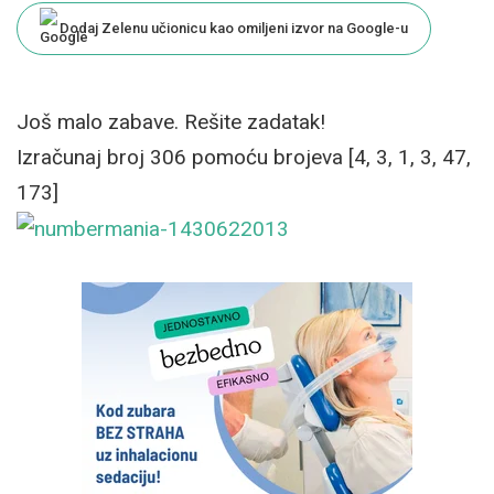
Dodaj Zelenu učionicu kao omiljeni izvor na Google-u
Još malo zabave. Rešite zadatak!
Izračunaj broj 306 pomoću brojeva [4, 3, 1, 3, 47,
173]