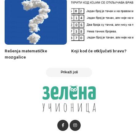
Rešenja matematičke
Koji kod će otključati bravu?
mozgalice
Prikaži još