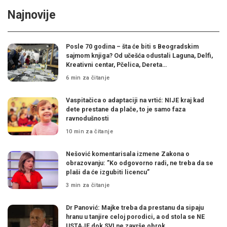
Najnovije
Posle 70 godina – šta će biti s Beogradskim
sajmom knjiga? Od učešća odustali Laguna, Delfi,
Kreativni centar, Pčelica, Dereta…
6 min za čitanje
Vaspitačica o adaptaciji na vrtić: NIJE kraj kad
dete prestane da plače, to je samo faza
ravnodušnosti
10 min za čitanje
Nešović komentarisala izmene Zakona o
obrazovanju: ”Ko odgovorno radi, ne treba da se
plaši da će izgubiti licencu”
3 min za čitanje
Dr Panović: Majke treba da prestanu da sipaju
hranu u tanjire celoj porodici, a od stola se NE
USTAJE dok SVI ne završe obrok