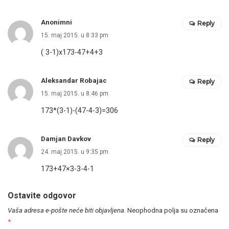
Anonimni
Reply
15. maj 2015. u 8:33 pm
( 3-1)x173-47+4+3
Aleksandar Robajac
Reply
15. maj 2015. u 8:46 pm
173*(3-1)-(47-4-3)=306
Damjan Davkov
Reply
24. maj 2015. u 9:35 pm
173+47×3-3-4-1
Ostavite odgovor
Vaša adresa e-pošte neće biti objavljena.
Neophodna polja su označena
*