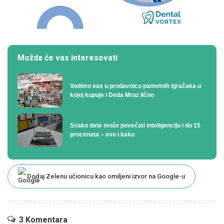
Možda će vas interesovati
Vodimo vas u prodavnicu pametnih igračaka u
kojoj kupuje i Deda Mraz lično
Svako dete može povećati inteligenciju i do 15
procenata – evo i kako
Dodaj Zelenu učionicu kao omiljeni izvor na Google-u
3 Komentara