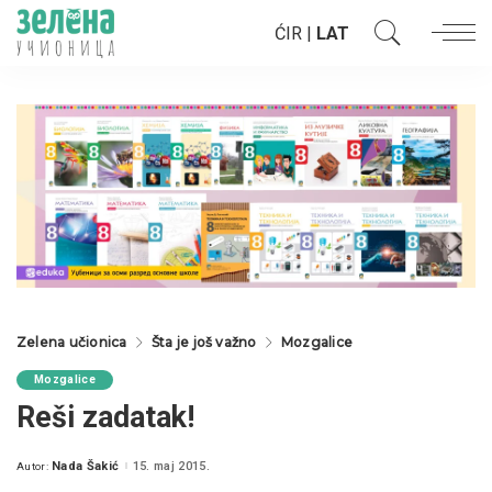
ĆIR
|
LAT
Zelena učionica
Šta je još važno
Mozgalice
Mozgalice
Reši zadatak!
Nada Šakić
15. maj 2015.
Autor:
Posted
by