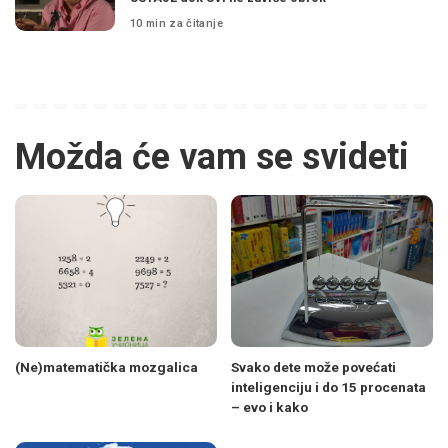
10 min za čitanje
Možda će vam se svideti
(Ne)matematička mozgalica
Svako dete može povećati
inteligenciju i do 15 procenata
– evo i kako