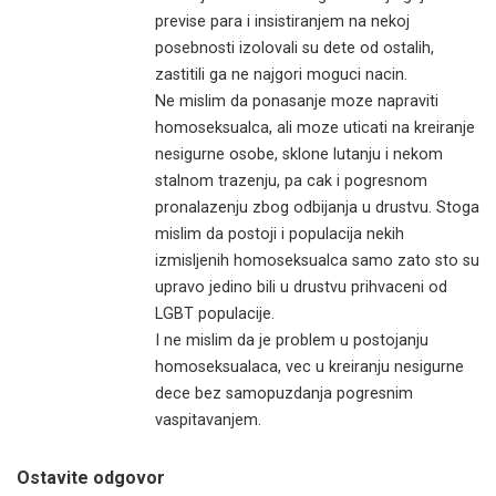
previse para i insistiranjem na nekoj
posebnosti izolovali su dete od ostalih,
zastitili ga ne najgori moguci nacin.
Ne mislim da ponasanje moze napraviti
homoseksualca, ali moze uticati na kreiranje
nesigurne osobe, sklone lutanju i nekom
stalnom trazenju, pa cak i pogresnom
pronalazenju zbog odbijanja u drustvu. Stoga
mislim da postoji i populacija nekih
izmisljenih homoseksualca samo zato sto su
upravo jedino bili u drustvu prihvaceni od
LGBT populacije.
I ne mislim da je problem u postojanju
homoseksualaca, vec u kreiranju nesigurne
dece bez samopuzdanja pogresnim
vaspitavanjem.
Ostavite odgovor