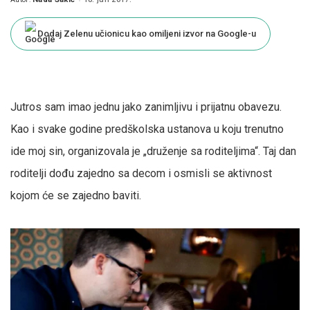
Posted
by
Dodaj Zelenu učionicu kao omiljeni izvor na Google-u
Jutros sam imao jednu jako zanimljivu i prijatnu obavezu.
Kao i svake godine predškolska ustanova u koju trenutno
ide moj sin, organizovala je „druženje sa roditeljima“. Taj dan
roditelji dođu zajedno sa decom i osmisli se aktivnost
kojom će se zajedno baviti.