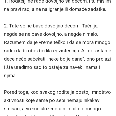
1. Roditelji ne rade dovoljno sa decom, i tu mislim
na pravi rad, a ne na igranje ili domaće zadatke.
2. Tate se ne bave dovoljno decom. Tačnije,
negde se ne bave dovoljno, a negde nimalo.
Razumem da je vreme teško i da se mora mnogo
raditi da bi obezbedila egzistencija. Ali odrastanje
dece neće sačekati „neke bolje dane“, ono prolazi
i šta uradimo sad to ostaje za navek i nama i
njima.
Pored toga, kod svakog roditelja postoji mnoštvo
aktivnosti koje same po sebi nemaju nikakav
smisao, a vreme uloženo u njih bilo bi mnogo