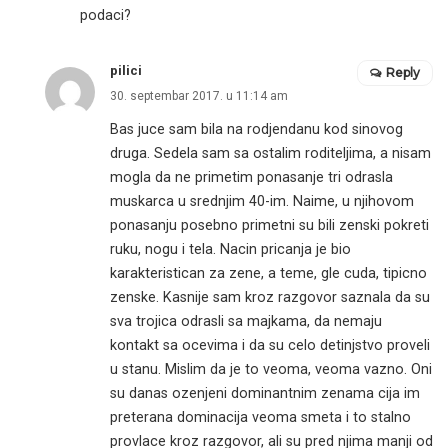
podaci?
pilici
Reply
30. septembar 2017. u 11:14 am
Bas juce sam bila na rodjendanu kod sinovog
druga. Sedela sam sa ostalim roditeljima, a nisam
mogla da ne primetim ponasanje tri odrasla
muskarca u srednjim 40-im. Naime, u njihovom
ponasanju posebno primetni su bili zenski pokreti
ruku, nogu i tela. Nacin pricanja je bio
karakteristican za zene, a teme, gle cuda, tipicno
zenske. Kasnije sam kroz razgovor saznala da su
sva trojica odrasli sa majkama, da nemaju
kontakt sa ocevima i da su celo detinjstvo proveli
u stanu. Mislim da je to veoma, veoma vazno. Oni
su danas ozenjeni dominantnim zenama cija im
preterana dominacija veoma smeta i to stalno
provlace kroz razgovor, ali su pred njima manji od