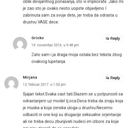
oblik devijantnog ponasanja, sto vi implicirate. Jako mi
je zao sto je ovako nesto uopste objavljeno I
zabrinuta sam za svoje dete, jer treba da odrasta u
drustvu VASE dece.
Gricko
Reply
19. novembar 2016. u 9:48 pm
Zato sam i ja draga moja ostala bez teksta zbog
ovakvog lupetanja
Mirjana
Reply
12. februar 2017. u 1:50 pm
Sjajan tekst.Svaka cast tati.Slazem se u potpunosti sa
odrastanjem uz model tj.oca.Deca treba da znaju koja
je muska a koja zenska uloga u drustvu.Necemo
odbaciti ni one koji su drugacije seksualne orjentacije
ali ne treba decu zbunjivati nudeci im izbore za koje