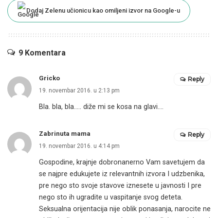
Dodaj Zelenu učionicu kao omiljeni izvor na Google-u
9 Komentara
Gricko
Reply
19. novembar 2016. u 2:13 pm
Bla. bla, bla….. diže mi se kosa na glavi….
Zabrinuta mama
Reply
19. novembar 2016. u 4:14 pm
Gospodine, krajnje dobronanerno Vam savetujem da
se najpre edukujete iz relevantnih izvora I udzbenika,
pre nego sto svoje stavove iznesete u javnosti I pre
nego sto ih ugradite u vaspitanje svog deteta.
Seksualna orijentacija nije oblik ponasanja, narocite ne