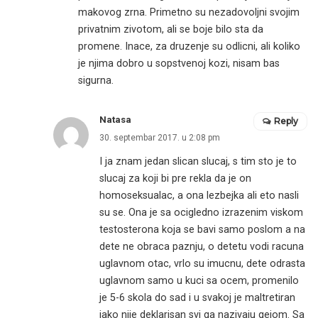
makovog zrna. Primetno su nezadovoljni svojim
privatnim zivotom, ali se boje bilo sta da
promene. Inace, za druzenje su odlicni, ali koliko
je njima dobro u sopstvenoj kozi, nisam bas
sigurna.
Natasa
Reply
30. septembar 2017. u 2:08 pm
I ja znam jedan slican slucaj, s tim sto je to
slucaj za koji bi pre rekla da je on
homoseksualac, a ona lezbejka ali eto nasli
su se. Ona je sa ocigledno izrazenim viskom
testosterona koja se bavi samo poslom a na
dete ne obraca paznju, o detetu vodi racuna
uglavnom otac, vrlo su imucnu, dete odrasta
uglavnom samo u kuci sa ocem, promenilo
je 5-6 skola do sad i u svakoj je maltretiran
iako nije deklarisan svi ga nazivaju gejom. Sa