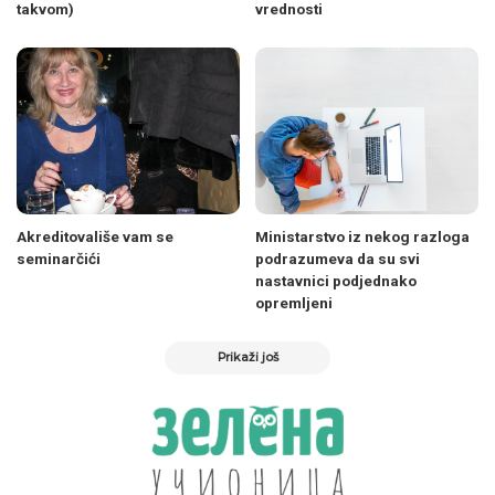
takvom)
vrednosti
Akreditovališe vam se
Ministarstvo iz nekog razloga
seminarčići
podrazumeva da su svi
nastavnici podjednako
opremljeni
Prikaži još