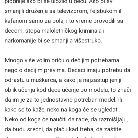
plodnije ako bi se uložilo u decu. Ako bi svi
smanjili druženje sa televizorom, fejsbukom ili
kafanom samo za pola, i to vreme provodili sa
decom, stopa maloletničkog kriminala i
narkomanije bi se smanjila višestruko.
Mnogo više volim priču o dečijim potrebama
nego o dečijim pravima. Dečaci imaju potrebu da
odrastu u muškarca, a kako je najzastupljeniji
oblik učenja kod dece učenje po modelu, to znači
da im je za to jednostavno potreban model. Ili
kako se to kaže, neko na koga će se ugledati.
Neko od koga će naučiti da rade, da razmišljaju,
da budu srećni, da plaču kad treba, da zaštite