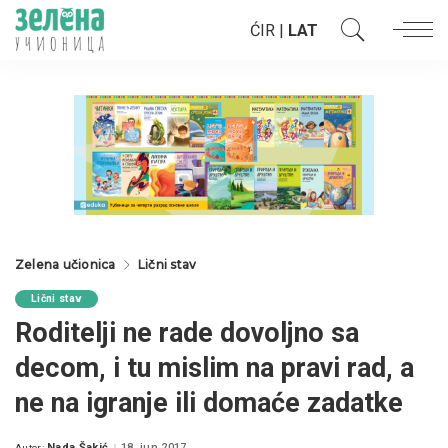
ĆIR
|
LAT
Zelena učionica
Lični stav
Lični stav
Roditelji ne rade dovoljno sa
decom, i tu mislim na pravi rad, a
ne na igranje ili domaće zadatke
Nada Šakić
18. jun 2017.
Autor: