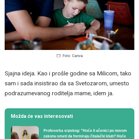
Foto: Canva
Sjajna ideja. Kao i prošle godine sa Milicom, tako
sam i sada insistirao da sa Svetozarom, umesto
podrazumevanog roditelja mame, idem ja.
Možda će vas interesovati
Profesorka srpskog: ”Hoće li učenici po novom
zakonu smeti da formiraju čitalački klub? Hoće