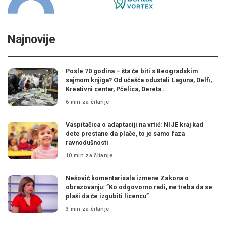
Najnovije
Posle 70 godina – šta će biti s Beogradskim
sajmom knjiga? Od učešća odustali Laguna, Delfi,
Kreativni centar, Pčelica, Dereta…
6 min za čitanje
Vaspitačica o adaptaciji na vrtić: NIJE kraj kad
dete prestane da plače, to je samo faza
ravnodušnosti
10 min za čitanje
Nešović komentarisala izmene Zakona o
obrazovanju: ”Ko odgovorno radi, ne treba da se
plaši da će izgubiti licencu”
3 min za čitanje