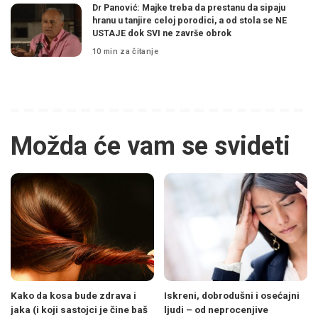
Dr Panović: Majke treba da prestanu da sipaju
hranu u tanjire celoj porodici, a od stola se NE
USTAJE dok SVI ne završe obrok
10 min za čitanje
Možda će vam se svideti
Kako da kosa bude zdrava i
Iskreni, dobrodušni i osećajni
jaka (i koji sastojci je čine baš
ljudi – od neprocenjive