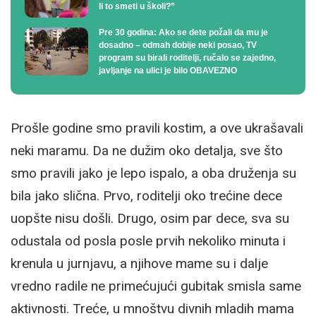
li to smeti u školi?”
Pre 30 godina: Ako se dete požali da mu je
dosadno – odmah dobije neki posao, TV
program su birali roditelji, ručalo se zajedno,
javljanje na ulici je bilo OBAVEZNO
Prošle godine smo pravili kostim, a ove ukrašavali
neki maramu. Da ne dužim oko detalja, sve što
smo pravili jako je lepo ispalo, a oba druženja su
bila jako slična. Prvo, roditelji oko trećine dece
uopšte nisu došli. Drugo, osim par dece, sva su
odustala od posla posle prvih nekoliko minuta i
krenula u jurnjavu, a njihove mame su i dalje
vredno radile ne primećujući gubitak smisla same
aktivnosti. Treće, u mnoštvu divnih mladih mama