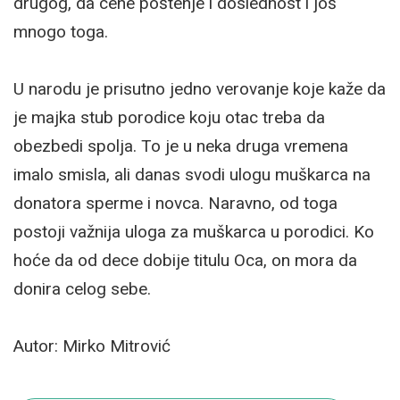
drugog, da cene poštenje i doslednost i još
mnogo toga.
U narodu je prisutno jedno verovanje koje kaže da
je majka stub porodice koju otac treba da
obezbedi spolja. To je u neka druga vremena
imalo smisla, ali danas svodi ulogu muškarca na
donatora sperme i novca. Naravno, od toga
postoji važnija uloga za muškarca u porodici. Ko
hoće da od dece dobije titulu Oca, on mora da
donira celog sebe.
Autor: Mirko Mitrović